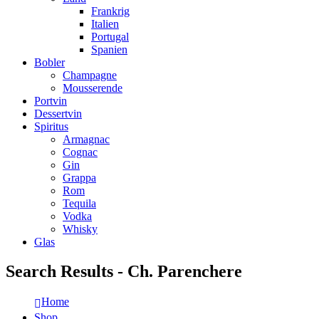
Frankrig
Italien
Portugal
Spanien
Bobler
Champagne
Mousserende
Portvin
Dessertvin
Spiritus
Armagnac
Cognac
Gin
Grappa
Rom
Tequila
Vodka
Whisky
Glas
Search Results - Ch. Parenchere
Home
Shop