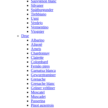
Sauvignon blanc
Silvaner
Spätburgunder
Trebbiano
Ugni
Verdejo
Vermentino
Viognier
Drue
Albarino
Aligoté
Arneis
Chardonnay
Clairette
Colombard
Fernão pires
Garnatxa blanca
Gewurztraminer
Grenache
Grenache blanc
Grüner veltliner
Moscatel
Muscadet
Passerina
Pinot auxerrois