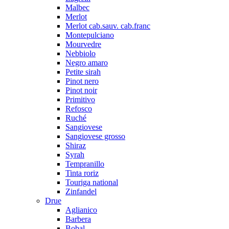
Malbec
Merlot
Merlot cab.sauv. cab.franc
Montepulciano
Mourvedre
Nebbiolo
Negro amaro
Petite sirah
Pinot nero
Pinot noir
Primitivo
Refosco
Ruché
Sangiovese
Sangiovese grosso
Shiraz
Syrah
Tempranillo
Tinta roriz
Touriga national
Zinfandel
Drue
Aglianico
Barbera
Bobal