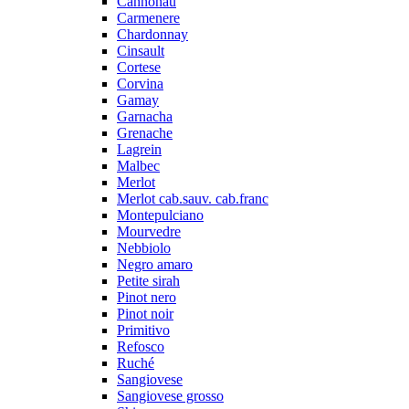
Cannonau
Carmenere
Chardonnay
Cinsault
Cortese
Corvina
Gamay
Garnacha
Grenache
Lagrein
Malbec
Merlot
Merlot cab.sauv. cab.franc
Montepulciano
Mourvedre
Nebbiolo
Negro amaro
Petite sirah
Pinot nero
Pinot noir
Primitivo
Refosco
Ruché
Sangiovese
Sangiovese grosso