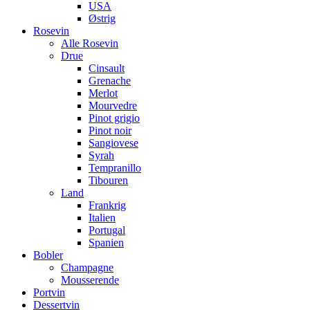
USA
Østrig
Rosevin
Alle Rosevin
Drue
Cinsault
Grenache
Merlot
Mourvedre
Pinot grigio
Pinot noir
Sangiovese
Syrah
Tempranillo
Tibouren
Land
Frankrig
Italien
Portugal
Spanien
Bobler
Champagne
Mousserende
Portvin
Dessertvin