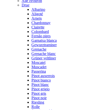
Alle Hvidvin
Drue
Albarino
Aligoté
Arneis
Chardonnay
Clairette
Colombard
Fernão pires
Garnatxa blanca
Gewurztraminer
Grenache
Grenache blanc
Grüner veltliner
Moscatel
Muscadet
Passerina
Pinot auxerrois
Pinot bianco
Pinot blanc
Pinot grigio
Pinot gris
Pinot noir
Riesling
Rolle