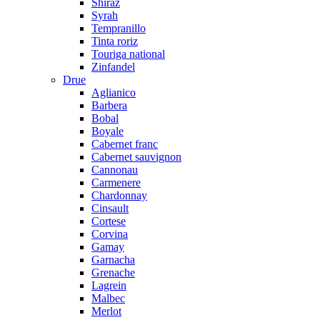
Shiraz
Syrah
Tempranillo
Tinta roriz
Touriga national
Zinfandel
Drue
Aglianico
Barbera
Bobal
Boyale
Cabernet franc
Cabernet sauvignon
Cannonau
Carmenere
Chardonnay
Cinsault
Cortese
Corvina
Gamay
Garnacha
Grenache
Lagrein
Malbec
Merlot