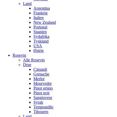
Land
Argentina
Frankrig
Italien
New Zealand
Portugal
Spanien
Sydafrika
Tyskland
USA
Østrig
Rosevin
Alle Rosevin
Drue
Cinsault
Grenache
Merlot
Mourvedre
Pinot grigio
Pinot noir
Sangiovese
Syrah
Tempranillo
Tibouren
Land