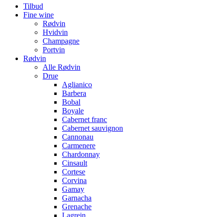
Tilbud
Fine wine
Rødvin
Hvidvin
Champagne
Portvin
Rødvin
Alle Rødvin
Drue
Aglianico
Barbera
Bobal
Boyale
Cabernet franc
Cabernet sauvignon
Cannonau
Carmenere
Chardonnay
Cinsault
Cortese
Corvina
Gamay
Garnacha
Grenache
Lagrein