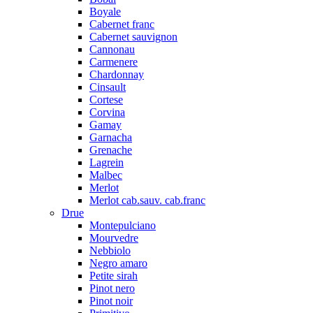
Boyale
Cabernet franc
Cabernet sauvignon
Cannonau
Carmenere
Chardonnay
Cinsault
Cortese
Corvina
Gamay
Garnacha
Grenache
Lagrein
Malbec
Merlot
Merlot cab.sauv. cab.franc
Drue
Montepulciano
Mourvedre
Nebbiolo
Negro amaro
Petite sirah
Pinot nero
Pinot noir