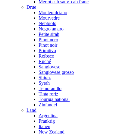
Merlot cab.sauv. cab.franc
Drue
Montepulciano
Mourvedre
Nebbiolo
Negro amaro
Petite sirah
Pinot nero
Pinot noir
Primitivo
Refosco
Ruché
Sangiovese
Sangiovese grosso
Shiraz
Syrah
Tempranillo
Tinta roriz
Touriga national
Zinfandel
Land
Argentina
Frankrig
Italien
New Zealand