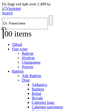
Fri fragt ved køb over 1.499 kr.
Search
0
0 items
Tilbud
Fine wine
Rødvin
Hvidvin
Champagne
Portvin
Rødvin
Alle Rødvin
Drue
Aglianico
Barbera
Bobal
Boyale
Cabernet franc
Cabernet sauvignon