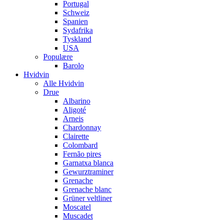
Portugal
Schweiz
Spanien
Sydafrika
Tyskland
USA
Populære
Barolo
Hvidvin
Alle Hvidvin
Drue
Albarino
Aligoté
Arneis
Chardonnay
Clairette
Colombard
Fernão pires
Garnatxa blanca
Gewurztraminer
Grenache
Grenache blanc
Grüner veltliner
Moscatel
Muscadet