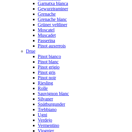
Garnatxa blanca
Gewurztraminer
Grenache
Grenache blanc
Grüner veltliner
Moscatel
Muscadet
Passerina
Pinot auxerrois
Drue
Pinot bianco
Pinot blanc
Pinot grigio
Pinot gris
Pinot noir
Riesling
Rolle
Sauvignon blanc
Silvaner
Spätburgunder
Trebbiano
Ugni
Verdejo
Vermentino
Viognier