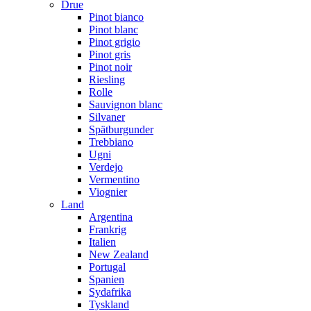
Drue
Pinot bianco
Pinot blanc
Pinot grigio
Pinot gris
Pinot noir
Riesling
Rolle
Sauvignon blanc
Silvaner
Spätburgunder
Trebbiano
Ugni
Verdejo
Vermentino
Viognier
Land
Argentina
Frankrig
Italien
New Zealand
Portugal
Spanien
Sydafrika
Tyskland