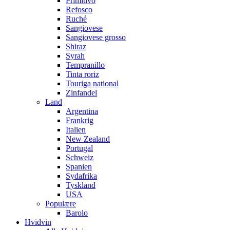
Primitivo
Refosco
Ruché
Sangiovese
Sangiovese grosso
Shiraz
Syrah
Tempranillo
Tinta roriz
Touriga national
Zinfandel
Land
Argentina
Frankrig
Italien
New Zealand
Portugal
Schweiz
Spanien
Sydafrika
Tyskland
USA
Populære
Barolo
Hvidvin