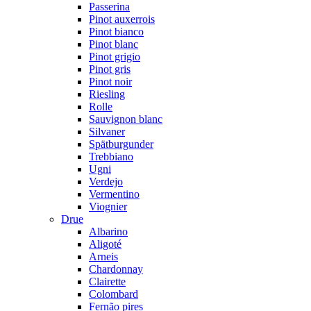
Passerina
Pinot auxerrois
Pinot bianco
Pinot blanc
Pinot grigio
Pinot gris
Pinot noir
Riesling
Rolle
Sauvignon blanc
Silvaner
Spätburgunder
Trebbiano
Ugni
Verdejo
Vermentino
Viognier
Drue
Albarino
Aligoté
Arneis
Chardonnay
Clairette
Colombard
Fernão pires