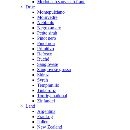
Merlot cab.sauv. cab.franc
Drue
Montepulciano
Mourvedre
Nebbiolo
Negro amaro
Petite sirah
Pinot nero
Pinot noir
Primitivo
Refosco
Ruché
Sangiovese
Sangiovese grosso
Shiraz
Syrah
Tempranillo
Tinta roriz
Touriga national
Zinfandel
Land
Argentina
Frankrig
Italien
New Zealand