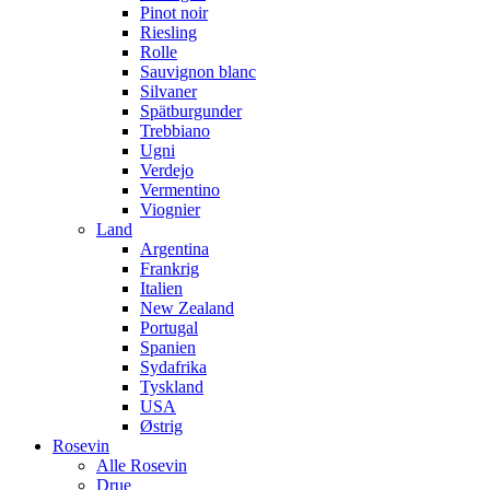
Pinot noir
Riesling
Rolle
Sauvignon blanc
Silvaner
Spätburgunder
Trebbiano
Ugni
Verdejo
Vermentino
Viognier
Land
Argentina
Frankrig
Italien
New Zealand
Portugal
Spanien
Sydafrika
Tyskland
USA
Østrig
Rosevin
Alle Rosevin
Drue