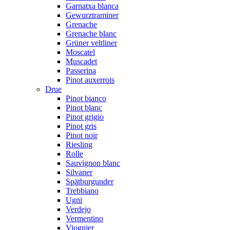
Garnatxa blanca
Gewurztraminer
Grenache
Grenache blanc
Grüner veltliner
Moscatel
Muscadet
Passerina
Pinot auxerrois
Drue
Pinot bianco
Pinot blanc
Pinot grigio
Pinot gris
Pinot noir
Riesling
Rolle
Sauvignon blanc
Silvaner
Spätburgunder
Trebbiano
Ugni
Verdejo
Vermentino
Viognier