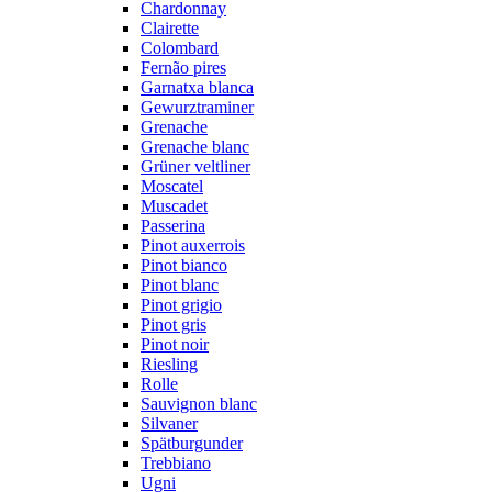
Chardonnay
Clairette
Colombard
Fernão pires
Garnatxa blanca
Gewurztraminer
Grenache
Grenache blanc
Grüner veltliner
Moscatel
Muscadet
Passerina
Pinot auxerrois
Pinot bianco
Pinot blanc
Pinot grigio
Pinot gris
Pinot noir
Riesling
Rolle
Sauvignon blanc
Silvaner
Spätburgunder
Trebbiano
Ugni