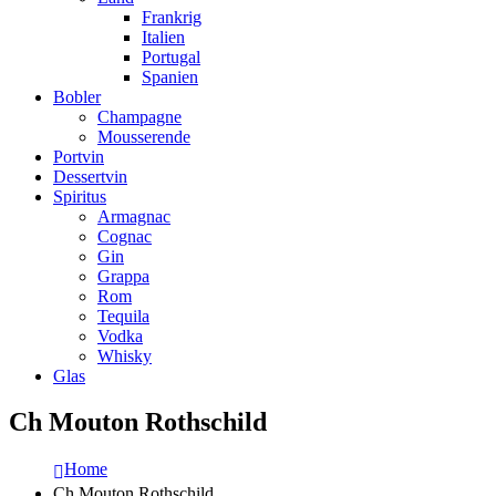
Frankrig
Italien
Portugal
Spanien
Bobler
Champagne
Mousserende
Portvin
Dessertvin
Spiritus
Armagnac
Cognac
Gin
Grappa
Rom
Tequila
Vodka
Whisky
Glas
Ch Mouton Rothschild
Home
Ch Mouton Rothschild