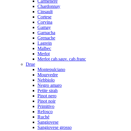
Carmenere
Chardonnay
Cinsault
Cortese
Corvina
Gamay
Garnacha
Grenache
Lagrein
Malbec
Merlot
Merlot cab.sauv. cab.franc
Drue
Montepulciano
Mourvedre
Nebbiolo
Negro amaro
Petite sirah
Pinot nero
Pinot noir
Primitivo
Refosco
Ruché
Sangiovese
Sangiovese grosso