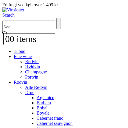
Fri fragt ved køb over 1.499 kr.
Search
0
0 items
Tilbud
Fine wine
Rødvin
Hvidvin
Champagne
Portvin
Rødvin
Alle Rødvin
Drue
Aglianico
Barbera
Bobal
Boyale
Cabernet franc
Cabernet sauvignon