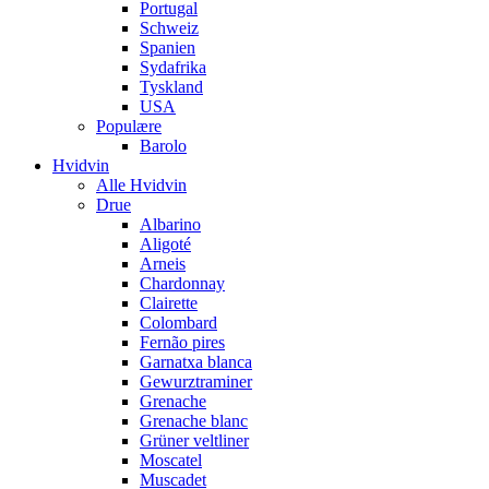
Portugal
Schweiz
Spanien
Sydafrika
Tyskland
USA
Populære
Barolo
Hvidvin
Alle Hvidvin
Drue
Albarino
Aligoté
Arneis
Chardonnay
Clairette
Colombard
Fernão pires
Garnatxa blanca
Gewurztraminer
Grenache
Grenache blanc
Grüner veltliner
Moscatel
Muscadet