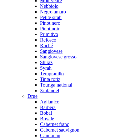
Mourvedre
Nebbiolo
Negro amaro
Petite sirah
Pinot nero
Pinot noir
Primitivo
Refosco
Ruché
Sangiovese
Sangiovese grosso
Shiraz
Syrah
Tempranillo
Tinta roriz
Touriga national
Zinfandel
Drue
Aglianico
Barbera
Bobal
Boyale
Cabernet franc
Cabernet sauvignon
Cannonau