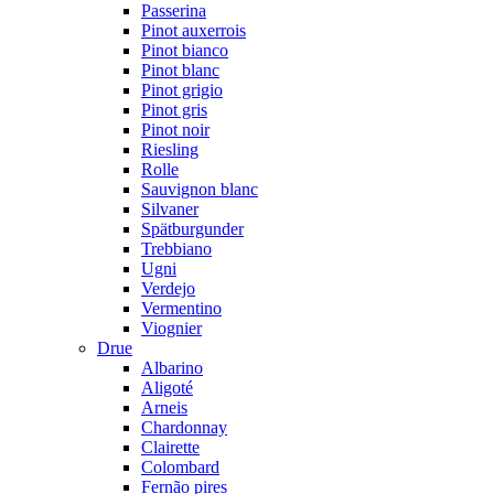
Passerina
Pinot auxerrois
Pinot bianco
Pinot blanc
Pinot grigio
Pinot gris
Pinot noir
Riesling
Rolle
Sauvignon blanc
Silvaner
Spätburgunder
Trebbiano
Ugni
Verdejo
Vermentino
Viognier
Drue
Albarino
Aligoté
Arneis
Chardonnay
Clairette
Colombard
Fernão pires