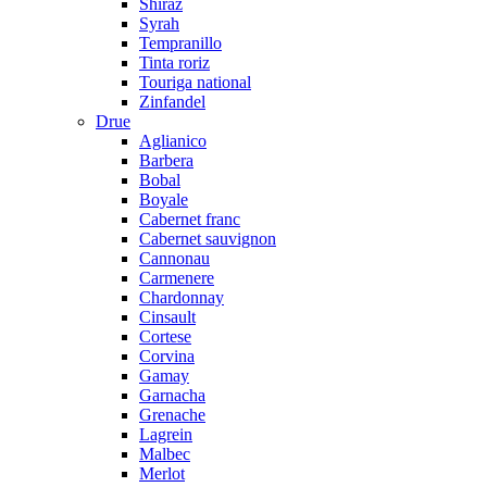
Shiraz
Syrah
Tempranillo
Tinta roriz
Touriga national
Zinfandel
Drue
Aglianico
Barbera
Bobal
Boyale
Cabernet franc
Cabernet sauvignon
Cannonau
Carmenere
Chardonnay
Cinsault
Cortese
Corvina
Gamay
Garnacha
Grenache
Lagrein
Malbec
Merlot