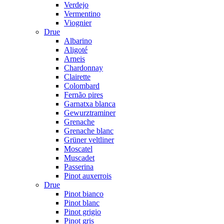
Verdejo
Vermentino
Viognier
Drue
Albarino
Aligoté
Arneis
Chardonnay
Clairette
Colombard
Fernão pires
Garnatxa blanca
Gewurztraminer
Grenache
Grenache blanc
Grüner veltliner
Moscatel
Muscadet
Passerina
Pinot auxerrois
Drue
Pinot bianco
Pinot blanc
Pinot grigio
Pinot gris