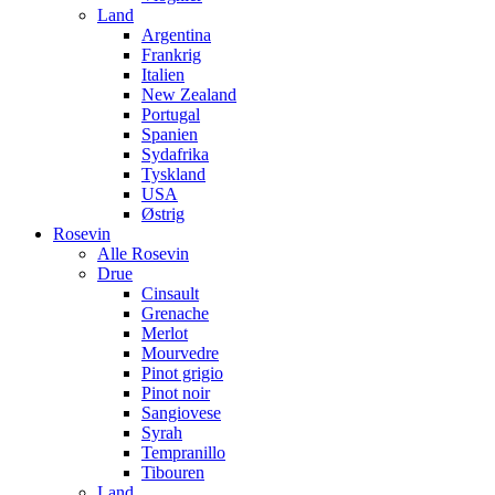
Land
Argentina
Frankrig
Italien
New Zealand
Portugal
Spanien
Sydafrika
Tyskland
USA
Østrig
Rosevin
Alle Rosevin
Drue
Cinsault
Grenache
Merlot
Mourvedre
Pinot grigio
Pinot noir
Sangiovese
Syrah
Tempranillo
Tibouren
Land