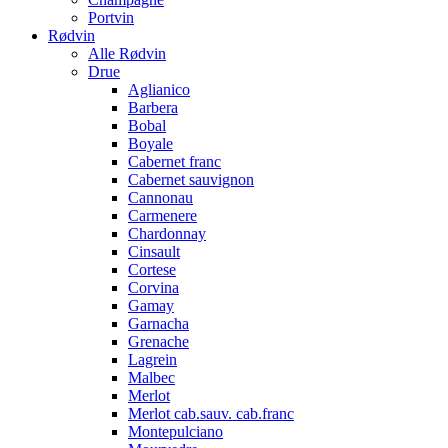
Portvin
Rødvin
Alle Rødvin
Drue
Aglianico
Barbera
Bobal
Boyale
Cabernet franc
Cabernet sauvignon
Cannonau
Carmenere
Chardonnay
Cinsault
Cortese
Corvina
Gamay
Garnacha
Grenache
Lagrein
Malbec
Merlot
Merlot cab.sauv. cab.franc
Montepulciano