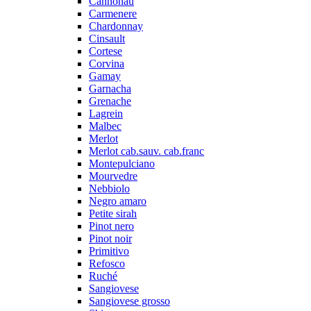
Cannonau
Carmenere
Chardonnay
Cinsault
Cortese
Corvina
Gamay
Garnacha
Grenache
Lagrein
Malbec
Merlot
Merlot cab.sauv. cab.franc
Montepulciano
Mourvedre
Nebbiolo
Negro amaro
Petite sirah
Pinot nero
Pinot noir
Primitivo
Refosco
Ruché
Sangiovese
Sangiovese grosso