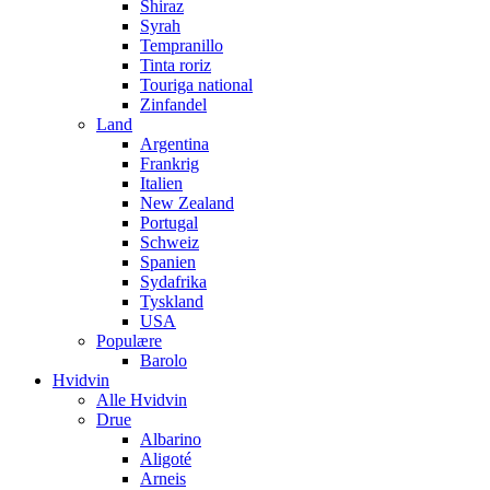
Shiraz
Syrah
Tempranillo
Tinta roriz
Touriga national
Zinfandel
Land
Argentina
Frankrig
Italien
New Zealand
Portugal
Schweiz
Spanien
Sydafrika
Tyskland
USA
Populære
Barolo
Hvidvin
Alle Hvidvin
Drue
Albarino
Aligoté
Arneis