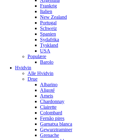
Argentina
Frankrig
Italien
New Zealand
Portugal
Schweiz
Spanien
Sydafrika
Tyskland
USA
Populære
Barolo
Hvidvin
Alle Hvidvin
Drue
Albarino
Aligoté
Arneis
Chardonnay
Clairette
Colombard
Fernão pires
Garnatxa blanca
Gewurztraminer
Grenache