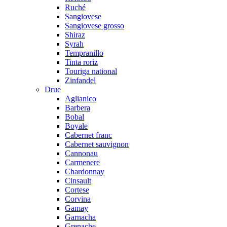
Ruché
Sangiovese
Sangiovese grosso
Shiraz
Syrah
Tempranillo
Tinta roriz
Touriga national
Zinfandel
Drue
Aglianico
Barbera
Bobal
Boyale
Cabernet franc
Cabernet sauvignon
Cannonau
Carmenere
Chardonnay
Cinsault
Cortese
Corvina
Gamay
Garnacha
Grenache