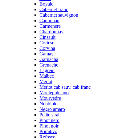
Boyale
Cabernet franc
Cabernet sauvignon
Cannonau
Carmenere
Chardonnay
Cinsault
Cortese
Corvina
Gamay
Garnacha
Grenache
Lagrein
Malbec
Merlot
Merlot cab.sauv. cab.franc
Montepulciano
Mourvedre
Nebbiolo
Negro amaro
Petite sirah
Pinot nero
Pinot noir
Primitivo
Refosco