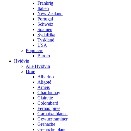
Frankrig
Italien
New Zealand
Portugal
Schweiz
Spanien
Sydafrika
Tyskland
USA
Populære
Barolo
Hvidvin
Alle Hvidvin
Drue
Albarino
Aligoté
Arneis
Chardonnay
Clairette
Colombard
Fernão pires
Garnatxa blanca
Gewurztraminer
Grenache
Grenache blanc