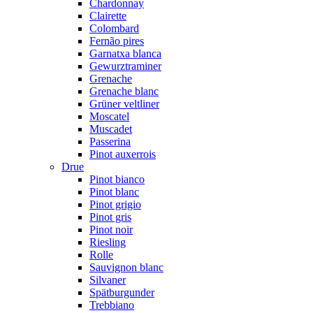
Chardonnay
Clairette
Colombard
Fernão pires
Garnatxa blanca
Gewurztraminer
Grenache
Grenache blanc
Grüner veltliner
Moscatel
Muscadet
Passerina
Pinot auxerrois
Drue
Pinot bianco
Pinot blanc
Pinot grigio
Pinot gris
Pinot noir
Riesling
Rolle
Sauvignon blanc
Silvaner
Spätburgunder
Trebbiano