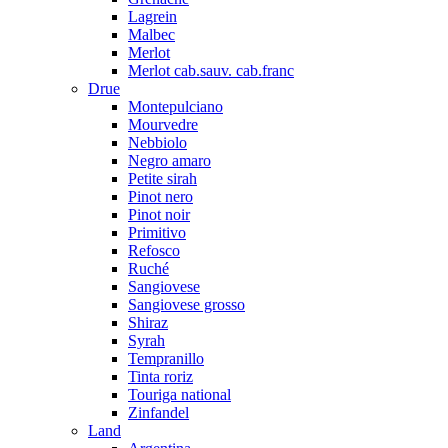
Lagrein
Malbec
Merlot
Merlot cab.sauv. cab.franc
Drue
Montepulciano
Mourvedre
Nebbiolo
Negro amaro
Petite sirah
Pinot nero
Pinot noir
Primitivo
Refosco
Ruché
Sangiovese
Sangiovese grosso
Shiraz
Syrah
Tempranillo
Tinta roriz
Touriga national
Zinfandel
Land