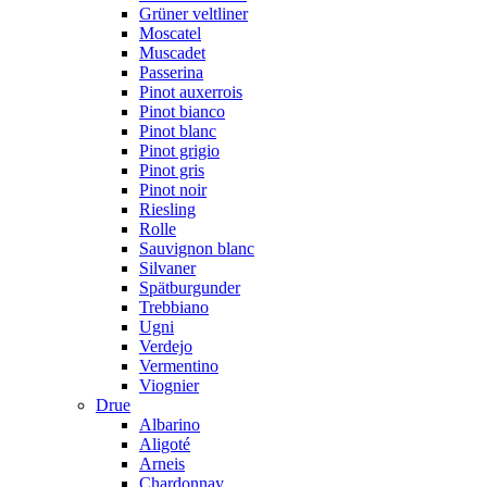
Grüner veltliner
Moscatel
Muscadet
Passerina
Pinot auxerrois
Pinot bianco
Pinot blanc
Pinot grigio
Pinot gris
Pinot noir
Riesling
Rolle
Sauvignon blanc
Silvaner
Spätburgunder
Trebbiano
Ugni
Verdejo
Vermentino
Viognier
Drue
Albarino
Aligoté
Arneis
Chardonnay