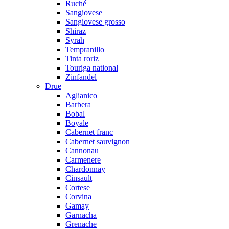
Ruché
Sangiovese
Sangiovese grosso
Shiraz
Syrah
Tempranillo
Tinta roriz
Touriga national
Zinfandel
Drue
Aglianico
Barbera
Bobal
Boyale
Cabernet franc
Cabernet sauvignon
Cannonau
Carmenere
Chardonnay
Cinsault
Cortese
Corvina
Gamay
Garnacha
Grenache