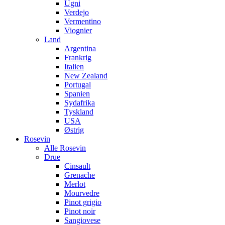
Ugni
Verdejo
Vermentino
Viognier
Land
Argentina
Frankrig
Italien
New Zealand
Portugal
Spanien
Sydafrika
Tyskland
USA
Østrig
Rosevin
Alle Rosevin
Drue
Cinsault
Grenache
Merlot
Mourvedre
Pinot grigio
Pinot noir
Sangiovese