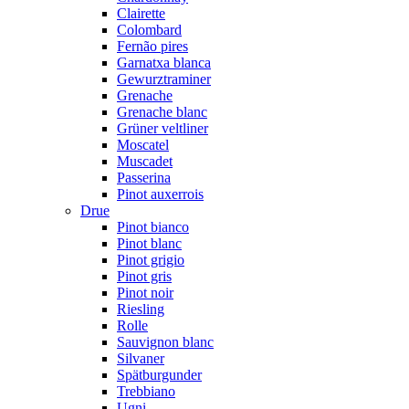
Clairette
Colombard
Fernão pires
Garnatxa blanca
Gewurztraminer
Grenache
Grenache blanc
Grüner veltliner
Moscatel
Muscadet
Passerina
Pinot auxerrois
Drue
Pinot bianco
Pinot blanc
Pinot grigio
Pinot gris
Pinot noir
Riesling
Rolle
Sauvignon blanc
Silvaner
Spätburgunder
Trebbiano
Ugni