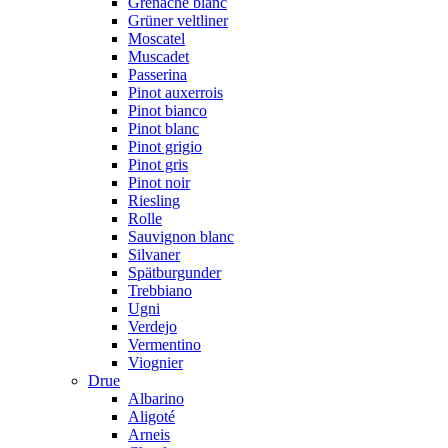
Grenache blanc
Grüner veltliner
Moscatel
Muscadet
Passerina
Pinot auxerrois
Pinot bianco
Pinot blanc
Pinot grigio
Pinot gris
Pinot noir
Riesling
Rolle
Sauvignon blanc
Silvaner
Spätburgunder
Trebbiano
Ugni
Verdejo
Vermentino
Viognier
Drue
Albarino
Aligoté
Arneis