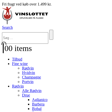
Fri fragt ved køb over 1.499 kr.
Search
0
0 items
Tilbud
Fine wine
Rødvin
Hvidvin
Champagne
Portvin
Rødvin
Alle Rødvin
Drue
Aglianico
Barbera
Bobal