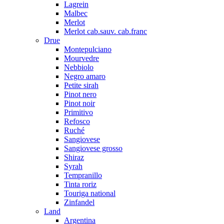
Lagrein
Malbec
Merlot
Merlot cab.sauv. cab.franc
Drue
Montepulciano
Mourvedre
Nebbiolo
Negro amaro
Petite sirah
Pinot nero
Pinot noir
Primitivo
Refosco
Ruché
Sangiovese
Sangiovese grosso
Shiraz
Syrah
Tempranillo
Tinta roriz
Touriga national
Zinfandel
Land
Argentina