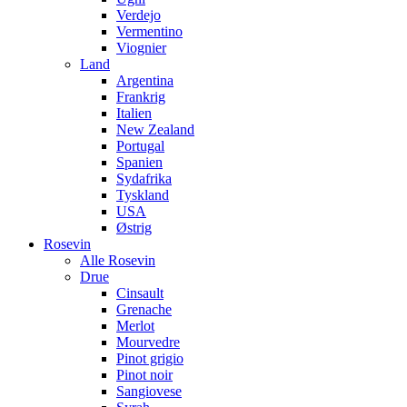
Verdejo
Vermentino
Viognier
Land
Argentina
Frankrig
Italien
New Zealand
Portugal
Spanien
Sydafrika
Tyskland
USA
Østrig
Rosevin
Alle Rosevin
Drue
Cinsault
Grenache
Merlot
Mourvedre
Pinot grigio
Pinot noir
Sangiovese