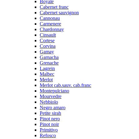
Boyale
Cabernet franc
Cabernet sauvignon
Cannonau
Carmenere
Chardonnay
Cinsault
Cortese
Corvina
Gamay
Garnacha
Grenache
Lagrein
Malbec
Merlot
Merlot cab.sauv. cab.franc
Montepulciano
Mourvedre
Nebbiolo
Negro amaro
Petite sirah
Pinot nero
Pinot noir
Primitivo
Refosco