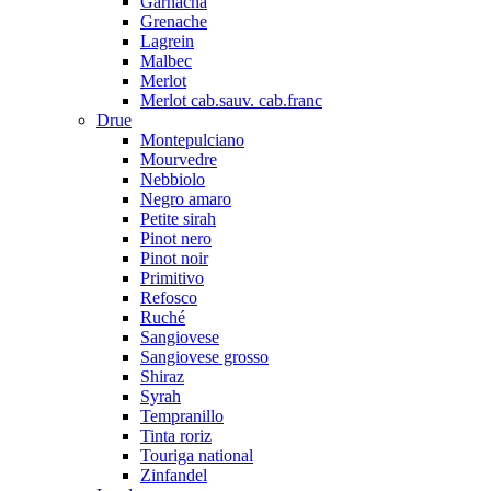
Garnacha
Grenache
Lagrein
Malbec
Merlot
Merlot cab.sauv. cab.franc
Drue
Montepulciano
Mourvedre
Nebbiolo
Negro amaro
Petite sirah
Pinot nero
Pinot noir
Primitivo
Refosco
Ruché
Sangiovese
Sangiovese grosso
Shiraz
Syrah
Tempranillo
Tinta roriz
Touriga national
Zinfandel