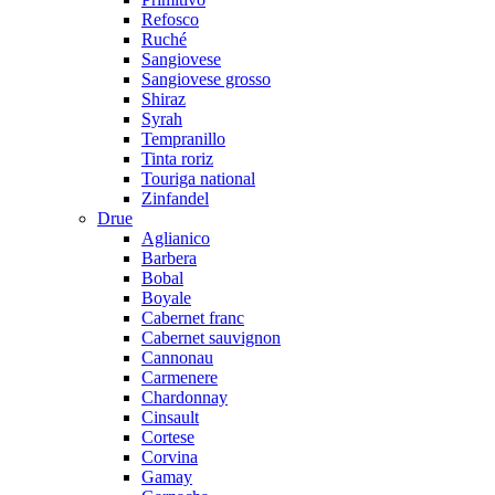
Refosco
Ruché
Sangiovese
Sangiovese grosso
Shiraz
Syrah
Tempranillo
Tinta roriz
Touriga national
Zinfandel
Drue
Aglianico
Barbera
Bobal
Boyale
Cabernet franc
Cabernet sauvignon
Cannonau
Carmenere
Chardonnay
Cinsault
Cortese
Corvina
Gamay