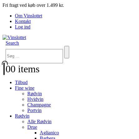
Fri fragt ved køb over 1.499 kr.
Om Vinslottet
Kontakt
Log ind
Search
0
0 items
Tilbud
Fine wine
Rødvin
Hvidvin
Champagne
Portvin
Rødvin
Alle Rødvin
Drue
Aglianico
Barbera