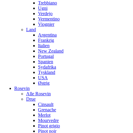
Trebbiano
Ugni
Verdejo
Vermentino
Viognier
Land
Argentina
Frankrig
Italien
New Zealand
Portugal
Spanien
Sydafrika
Tyskland
USA
Østrig
Rosevin
Alle Rosevin
Drue
Cinsault
Grenache
Merlot
Mourvedre
Pinot grigio
Pinot noir