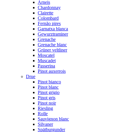
Arneis
Chardonnay
Clairette
Colombard
Fernão pires
Garnatxa blanca
Gewurztraminer
Grenache
Grenache blanc
Grüner veltliner
Moscatel
Muscadet
Passerina
Pinot auxerrois
Drue
Pinot bianco
Pinot blanc
Pinot grigio
Pinot gris
Pinot noir
Riesling
Rolle
Sauvignon blanc
Silvaner
Spätburgunder