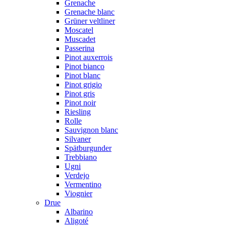
Grenache
Grenache blanc
Grüner veltliner
Moscatel
Muscadet
Passerina
Pinot auxerrois
Pinot bianco
Pinot blanc
Pinot grigio
Pinot gris
Pinot noir
Riesling
Rolle
Sauvignon blanc
Silvaner
Spätburgunder
Trebbiano
Ugni
Verdejo
Vermentino
Viognier
Drue
Albarino
Aligoté