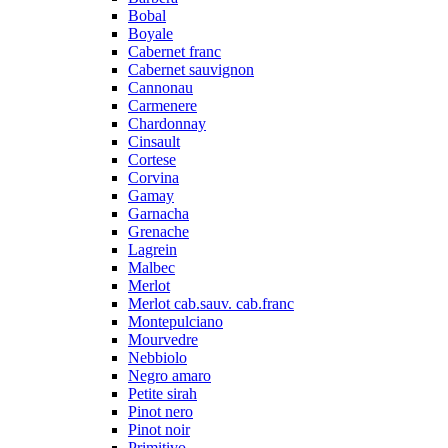
Bobal
Boyale
Cabernet franc
Cabernet sauvignon
Cannonau
Carmenere
Chardonnay
Cinsault
Cortese
Corvina
Gamay
Garnacha
Grenache
Lagrein
Malbec
Merlot
Merlot cab.sauv. cab.franc
Montepulciano
Mourvedre
Nebbiolo
Negro amaro
Petite sirah
Pinot nero
Pinot noir
Primitivo