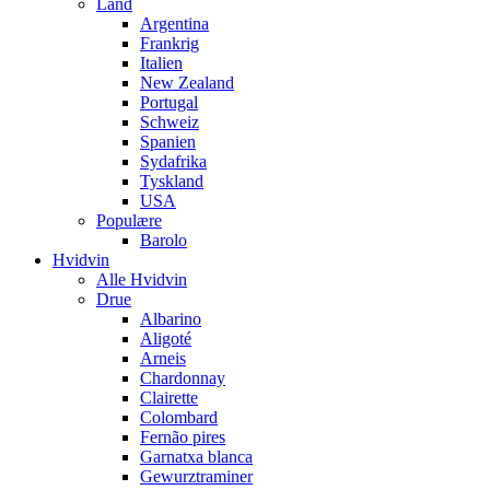
Land
Argentina
Frankrig
Italien
New Zealand
Portugal
Schweiz
Spanien
Sydafrika
Tyskland
USA
Populære
Barolo
Hvidvin
Alle Hvidvin
Drue
Albarino
Aligoté
Arneis
Chardonnay
Clairette
Colombard
Fernão pires
Garnatxa blanca
Gewurztraminer