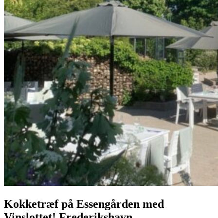
Kokketræf på Essengården med
Vinslottet! Frederikshavn