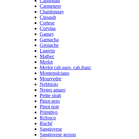
Cannonau
Carmenere
Chardonnay
Cinsault
Cortese
Corvina
Gamay
Garnacha
Grenache
Lagrein
Malbec
Merlot
Merlot cab.sauv. cab.franc
Montepulciano
Mourvedre
Nebbiolo
Negro amaro
Petite sirah
Pinot nero
Pinot noir
Primitivo
Refosco
Ruché
Sangiovese
Sangiovese grosso