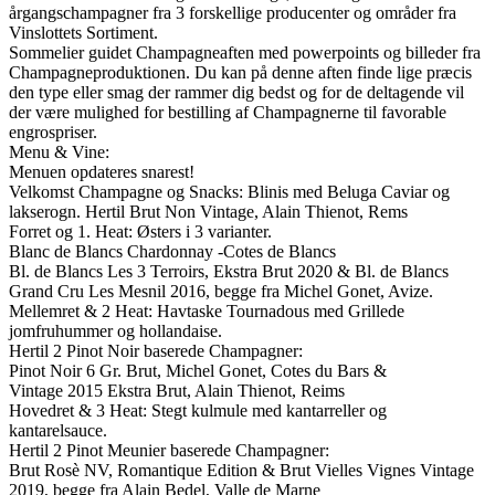
årgangschampagner fra 3 forskellige producenter og områder fra
Vinslottets Sortiment.
Sommelier guidet Champagneaften med powerpoints og billeder fra
Champagneproduktionen. Du kan på denne aften finde lige præcis
den type eller smag der rammer dig bedst og for de deltagende vil
der være mulighed for bestilling af Champagnerne til favorable
engrospriser.
Menu & Vine:
Menuen opdateres snarest!
Velkomst Champagne og Snacks: Blinis med Beluga Caviar og
lakserogn. Hertil Brut Non Vintage, Alain Thienot, Rems
Forret og 1. Heat: Østers i 3 varianter.
Blanc de Blancs Chardonnay -Cotes de Blancs
Bl. de Blancs Les 3 Terroirs, Ekstra Brut 2020 & Bl. de Blancs
Grand Cru Les Mesnil 2016, begge fra Michel Gonet, Avize.
Mellemret & 2 Heat: Havtaske Tournadous med Grillede
jomfruhummer og hollandaise.
Hertil 2 Pinot Noir baserede Champagner:
Pinot Noir 6 Gr. Brut, Michel Gonet, Cotes du Bars &
Vintage 2015 Ekstra Brut, Alain Thienot, Reims
Hovedret & 3 Heat: Stegt kulmule med kantarreller og
kantarelsauce.
Hertil 2 Pinot Meunier baserede Champagner:
Brut Rosè NV, Romantique Edition & Brut Vielles Vignes Vintage
2019, begge fra Alain Bedel, Valle de Marne