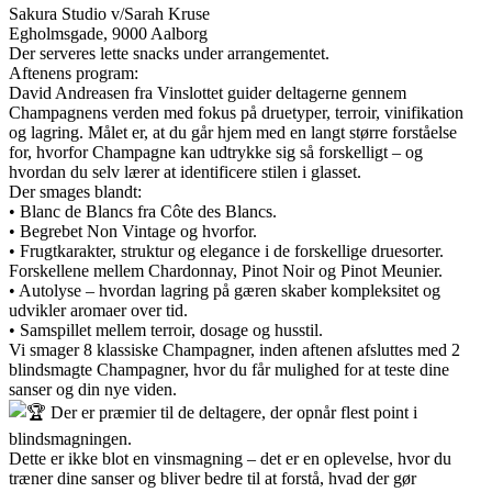
Sakura Studio v/Sarah Kruse
Egholmsgade, 9000 Aalborg
Der serveres lette snacks under arrangementet.
Aftenens program:
David Andreasen fra Vinslottet guider deltagerne gennem
Champagnens verden med fokus på druetyper, terroir, vinifikation
og lagring. Målet er, at du går hjem med en langt større forståelse
for, hvorfor Champagne kan udtrykke sig så forskelligt – og
hvordan du selv lærer at identificere stilen i glasset.
Der smages blandt:
• Blanc de Blancs fra Côte des Blancs.
• Begrebet Non Vintage og hvorfor.
• Frugtkarakter, struktur og elegance i de forskellige druesorter.
Forskellene mellem Chardonnay, Pinot Noir og Pinot Meunier.
• Autolyse – hvordan lagring på gæren skaber kompleksitet og
udvikler aromaer over tid.
• Samspillet mellem terroir, dosage og husstil.
Vi smager 8 klassiske Champagner, inden aftenen afsluttes med 2
blindsmagte Champagner, hvor du får mulighed for at teste dine
sanser og din nye viden.
Der er præmier til de deltagere, der opnår flest point i
blindsmagningen.
Dette er ikke blot en vinsmagning – det er en oplevelse, hvor du
træner dine sanser og bliver bedre til at forstå, hvad der gør