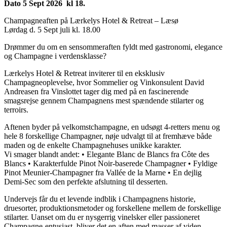
Dato 5 Sept 2026 kl 18.
Champagneaften på Lærkelys Hotel & Retreat – Læsø
Lørdag d. 5 Sept juli kl. 18.00
Drømmer du om en sensommeraften fyldt med gastronomi, elegance
og Champagne i verdensklasse?
Lærkelys Hotel & Retreat inviterer til en eksklusiv
Champagneoplevelse, hvor Sommelier og Vinkonsulent David
Andreasen fra Vinslottet tager dig med på en fascinerende
smagsrejse gennem Champagnens mest spændende stilarter og
terroirs.
Aftenen byder på velkomstchampagne, en udsøgt 4-retters menu og
hele 8 forskellige Champagner, nøje udvalgt til at fremhæve både
maden og de enkelte Champagnehuses unikke karakter.
Vi smager blandt andet: • Elegante Blanc de Blancs fra Côte des
Blancs • Karakterfulde Pinot Noir-baserede Champagner • Fyldige
Pinot Meunier-Champagner fra Vallée de la Marne • En dejlig
Demi-Sec som den perfekte afslutning til desserten.
Undervejs får du et levende indblik i Champagnens historie,
druesorter, produktionsmetoder og forskellene mellem de forskellige
stilarter. Uanset om du er nysgerrig vinelsker eller passioneret
Champagne-entusiast, bliver det en aften med masser af viden,