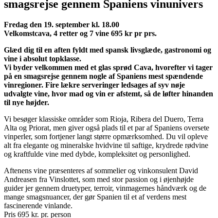
smagsrejse gennem Spaniens vinunivers
Fredag den 19. september kl. 18.00
Velkomstcava, 4 retter og 7 vine 695 kr pr prs.
Glæd dig til en aften fyldt med spansk livsglæde, gastronomi og
vine i absolut topklasse.
Vi byder velkommen med et glas sprød Cava, hvorefter vi tager
på en smagsrejse gennem nogle af Spaniens mest spændende
vinregioner. Fire lækre serveringer ledsages af syv nøje
udvalgte vine, hvor mad og vin er afstemt, så de løfter hinanden
til nye højder.
Vi besøger klassiske områder som Rioja, Ribera del Duero, Terra
Alta og Priorat, men giver også plads til et par af Spaniens oversete
vinperler, som fortjener langt større opmærksomhed. Du vil opleve
alt fra elegante og mineralske hvidvine til saftige, krydrede rødvine
og kraftfulde vine med dybde, kompleksitet og personlighed.
Aftenens vine præsenteres af sommelier og vinkonsulent David
Andreasen fra Vinslottet, som med stor passion og i øjenhøjde
guider jer gennem druetyper, terroir, vinmagernes håndværk og de
mange smagsnuancer, der gør Spanien til et af verdens mest
fascinerende vinlande.
Pris 695 kr. pr. person