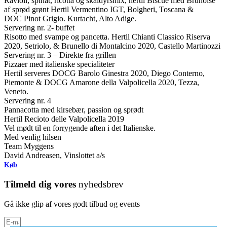
Ravioli, spinat, ricotta og skaldyrsmix, hertil Biscue med Brunoise
af sprød grønt Hertil Vermentino IGT, Bolgheri, Toscana &
DOC Pinot Grigio. Kurtacht, Alto Adige.
Servering nr. 2- buffet
Risotto med svampe og pancetta. Hertil Chianti Classico Riserva
2020, Setriolo, & Brunello di Montalcino 2020, Castello Martinozzi
Servering nr. 3 – Direkte fra grillen
Pizzaer med italienske specialiteter
Hertil serveres DOCG Barolo Ginestra 2020, Diego Conterno,
Piemonte & DOCG Amarone della Valpolicella 2020, Tezza,
Veneto.
Servering nr. 4
Pannacotta med kirsebær, passion og sprødt
Hertil Recioto delle Valpolicella 2019
Vel mødt til en forrygende aften i det Italienske.
Med venlig hilsen
Team Myggens
David Andreasen, Vinslottet a/s
Køb
Tilmeld dig vores
nyhedsbrev
Gå ikke glip af vores godt tilbud og events