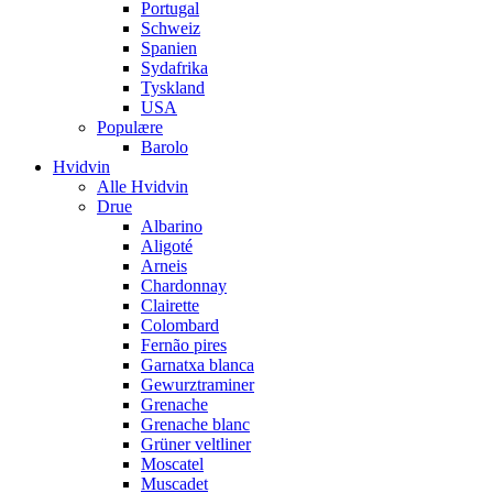
Portugal
Schweiz
Spanien
Sydafrika
Tyskland
USA
Populære
Barolo
Hvidvin
Alle Hvidvin
Drue
Albarino
Aligoté
Arneis
Chardonnay
Clairette
Colombard
Fernão pires
Garnatxa blanca
Gewurztraminer
Grenache
Grenache blanc
Grüner veltliner
Moscatel
Muscadet