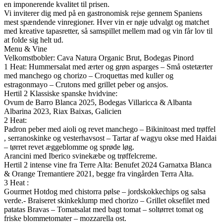
en imponerende kvalitet til prisen.
Vi inviterer dig med på en gastronomisk rejse gennem Spaniens
mest spændende vinregioner. Hver vin er nøje udvalgt og matchet
med kreative tapasretter, så samspillet mellem mad og vin får lov til
at folde sig helt ud.
Menu & Vine
Velkomstbobler: Cava Natura Organic Brut, Bodegas Pinord
1 Heat: Hummersalat med ærter og grøn asparges – Små ostetærter
med manchego og chorizo – Croquettas med kuller og
estragonmayo – Crutons med grillet peber og ansjos.
Hertil 2 Klassiske spanske hvidvine:
Ovum de Barro Blanca 2025, Bodegas Villaricca & Albanta
Albarina 2023, Riax Baixas, Galicien
2 Heat:
Padron peber med aioli og revet manchego – Bikinitoast med trøffel
, serranoskinke og vesterhavsost – Tartar af wagyu okse med Haidai
– tørret revet æggeblomme og sprøde løg.
Arancini med Iberico svinekæbe og trøffelcreme.
Hertil 2 intense vine fra Terre Alta: Benufet 2024 Garnatxa Blanca
& Orange Tremantiere 2021, begge fra vingården Terra Alta.
3 Heat :
Gourmet Hotdog med chistorra pølse – jordskokkechips og salsa
verde.- Braiseret skinkeklump med chorizo – Grillet oksefilet med
patatas Bravas – Tomatsalat med bagt tomat – soltørret tomat og
friske blommetomater – mozzarella ost.