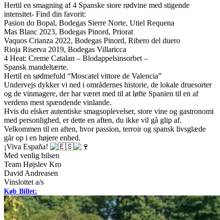
Hertil en smagning af 4 Spanske store rødvine med stigende
intensitet- Find din favorit:
Pasion do Bopal, Bodegas Sierre Norte, Utiel Requena
Mas Blanc 2023, Bodegas Pinord, Priorat
Vaquos Crianza 2022, Bodegas Pinord, Ribero del duero
Rioja Riserva 2019, Bodegas Villaricca
4 Heat: Creme Catalan – Blodappelsinsorbet –
Spansk mandeltærte.
Hertil en sødmefuld “Moscatel vittore de Valencia”
Undervejs dykker vi ned i områdernes historie, de lokale druesorter
og de vinmagere, der har været med til at løfte Spanien til en af
verdens mest spændende vinlande.
Hvis du elsker autentiske smagsoplevelser, store vine og gastronomi
med personlighed, er dette en aften, du ikke vil gå glip af.
Velkommen til en aften, hvor passion, terroir og spansk livsglæde
går op i en højere enhed.
¡Viva España!
Med venlig hilsen
Team Højslev Kro
David Andreasen
Vinslottet a/s
Køb Billet: