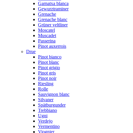
Garnatxa blanca
Gewurztraminer
Grenache
Grenache blanc
Grüner veltliner
Moscatel
Muscadet
Passerina
Pinot auxerrois
Drue
Pinot bianco
Pinot blanc
Pinot grigio
Pinot gris
Pinot noir
Riesling
Rolle
Sauvignon blanc
Silvaner
Spätburgunder
Trebbiano
Ugni
Verdejo
Vermentino
Viognier