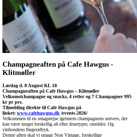
Champagneaften på Cafe Hawgus -
Klitmøller
Lørdag d. 8 August KL 18
Champagneaften på Cafe Hawgus – Klitmøller
Velkomstchampagne og snacks, 4 retter og 7 Champagner 995
kr pr prs.
Tilmelding direkte til Cafe Hawgus på
linket:
www.cafehawgus.dk
/events-2026/
Velkommen til en smagsrejse igennem champagnens univers, der
kan være meget forskellig alt efter druetyper, områder. Og
vinbondens fingeraftryk.
Denne aften skal vi smage Non Vintage, forskellige