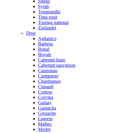
Shiraz
Syrah
Tempranillo
Tinta roriz
Touriga national
Zinfandel
Drue
Aglianico
Barbera
Bobal
Boyale
Cabernet franc
Cabernet sauvignon
Cannonau
Carmenere
Chardonnay
Cinsault
Cortese
Corvina
Gamay
Garnacha
Grenache
Lagrein
Malbec
Merlot