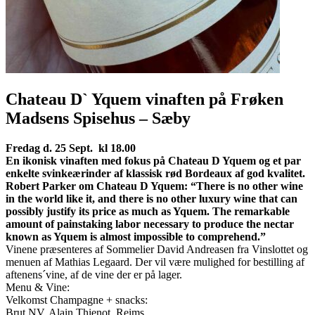
Chateau D` Yquem vinaften på Frøken
Madsens Spisehus – Sæby
Fredag d. 25 Sept. kl 18.00
En ikonisk vinaften med fokus på Chateau D Yquem og et par
enkelte svinkeærinder af klassisk rød Bordeaux af god kvalitet.
Robert Parker om Chateau D Yquem: “There is no other wine
in the world like it, and there is no other luxury wine that can
possibly justify its price as much as Yquem. The remarkable
amount of painstaking labor necessary to produce the nectar
known as Yquem is almost impossible to comprehend.”
Vinene præsenteres af Sommelier David Andreasen fra Vinslottet og
menuen af Mathias Legaard. Der vil være mulighed for bestilling af
aftenens´vine, af de vine der er på lager.
Menu & Vine:
Velkomst Champagne + snacks:
Brut NV, Alain Thienot, Reims