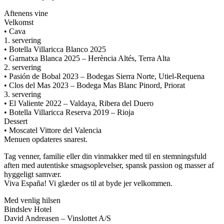
Aftenens vine
Velkomst
• Cava
1. servering
• Botella Villaricca Blanco 2025
• Garnatxa Blanca 2025 – Herència Altés, Terra Alta
2. servering
• Pasión de Bobal 2023 – Bodegas Sierra Norte, Utiel-Requena
• Clos del Mas 2023 – Bodega Mas Blanc Pinord, Priorat
3. servering
• El Valiente 2022 – Valdaya, Ribera del Duero
• Botella Villaricca Reserva 2019 – Rioja
Dessert
• Moscatel Vittore del Valencia
Menuen opdateres snarest.
Tag venner, familie eller din vinmakker med til en stemningsfuld
aften med autentiske smagsoplevelser, spansk passion og masser af
hyggeligt samvær.
Viva España! Vi glæder os til at byde jer velkommen.
Med venlig hilsen
Bindslev Hotel
David Andreasen – Vinslottet A/S