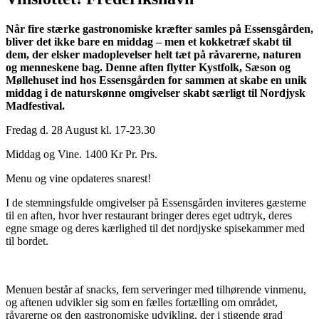
Når fire stærke gastronomiske kræfter samles på Essensgården,
bliver det ikke bare en middag – men et kokketræf skabt til
dem, der elsker madoplevelser helt tæt på råvarerne, naturen
og menneskene bag. Denne aften flytter Kystfolk, Sæson og
Møllehuset ind hos Essensgården for sammen at skabe en unik
middag i de naturskønne omgivelser skabt særligt til Nordjysk
Madfestival.
Fredag d. 28 August kl. 17-23.30
Middag og Vine. 1400 Kr Pr. Prs.
Menu og vine opdateres snarest!
I de stemningsfulde omgivelser på Essensgården inviteres gæsterne
til en aften, hvor hver restaurant bringer deres eget udtryk, deres
egne smage og deres kærlighed til det nordjyske spisekammer med
til bordet.
Menuen består af snacks, fem serveringer med tilhørende vinmenu,
og aftenen udvikler sig som en fælles fortælling om området,
råvarerne og den gastronomiske udvikling, der i stigende grad