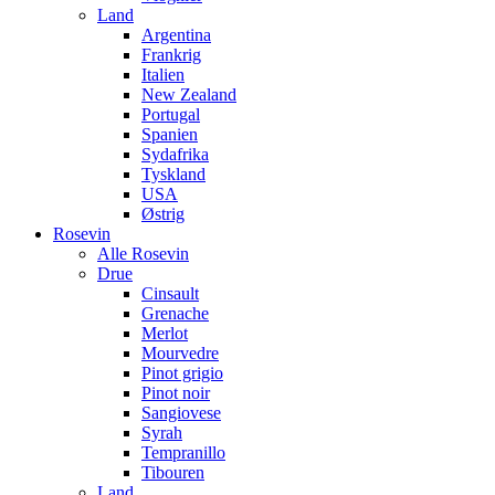
Land
Argentina
Frankrig
Italien
New Zealand
Portugal
Spanien
Sydafrika
Tyskland
USA
Østrig
Rosevin
Alle Rosevin
Drue
Cinsault
Grenache
Merlot
Mourvedre
Pinot grigio
Pinot noir
Sangiovese
Syrah
Tempranillo
Tibouren
Land