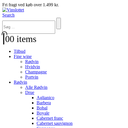
Fri fragt ved køb over 1.499 kr.
Search
0
0 items
Tilbud
Fine wine
Rødvin
Hvidvin
Champagne
Portvin
Rødvin
Alle Rødvin
Drue
Aglianico
Barbera
Bobal
Boyale
Cabernet franc
Cabernet sauvignon