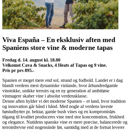
Viva España – En eksklusiv aften med
Spaniens store vine & moderne tapas
Fredag d. 14. august kl. 18.00
Velkomst Cava & Snacks, 4 Heats af Tapas og 9 vine.
Pris pr prs 895.-
Spanien er meget mere end sol, strand og fodbold. Landet er i dag
blandt verdens mest dynamiske vinlande, hvor århundredgamle
vinstokke, unikke terroirs og en ny generation af ambitiøse
vinmagere skaber vine i absolut verdensklasse.
Denne aften hylder vi det moderne Spanien – et land, hvor tradition
og innovation går hånd i hånd. Med nogle af verdens laveste
høstudbytter pr. hektar, gamle bush vines og en kompromisløs
tilgang til kvalitet produceres vine med stor koncentration, friskhed
og elegance. Nutidens spanske vine er mere præcise, balancerede og
terroirdrevne end nogensinde før, samtidig med at de fortsat leverer