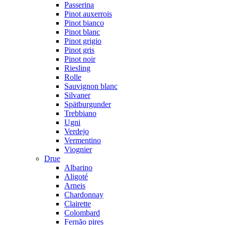
Passerina
Pinot auxerrois
Pinot bianco
Pinot blanc
Pinot grigio
Pinot gris
Pinot noir
Riesling
Rolle
Sauvignon blanc
Silvaner
Spätburgunder
Trebbiano
Ugni
Verdejo
Vermentino
Viognier
Drue
Albarino
Aligoté
Arneis
Chardonnay
Clairette
Colombard
Fernão pires