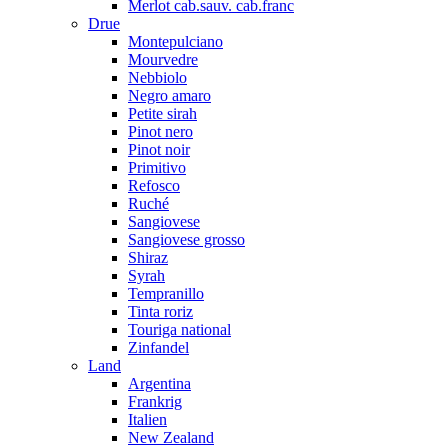
Merlot cab.sauv. cab.franc
Drue
Montepulciano
Mourvedre
Nebbiolo
Negro amaro
Petite sirah
Pinot nero
Pinot noir
Primitivo
Refosco
Ruché
Sangiovese
Sangiovese grosso
Shiraz
Syrah
Tempranillo
Tinta roriz
Touriga national
Zinfandel
Land
Argentina
Frankrig
Italien
New Zealand