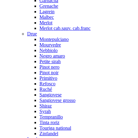
Garnacha
Grenache
Lagrein
Malbec
Merlot
Merlot cab.sauv. cab.franc
Drue
Montepulciano
Mourvedre
Nebbiolo
Negro amaro
Petite sirah
Pinot nero
Pinot noir
Primitivo
Refosco
Ruché
Sangiovese
Sangiovese grosso
Shiraz
Syrah
Tempranillo
Tinta roriz
Touriga national
Zinfandel