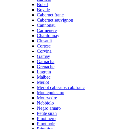
Bobal
Boyale
Cabernet franc
Cabernet sauvignon
Cannonau
Carmenere
Chardonnay
Cinsault
Cortese
Corvina
Gamay
Garnacha
Grenache
Lagrein
Malbec
Merlot
Merlot cab.sauv. cab.franc
Montepulciano
Mourvedre
Nebbiolo
Negro amaro
Petite sirah
Pinot nero
Pinot noir
Primitivo