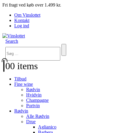
Fri fragt ved køb over 1.499 kr.
Om Vinslottet
Kontakt
Log ind
Search
0
0 items
Tilbud
Fine wine
Rødvin
Hvidvin
Champagne
Portvin
Rødvin
Alle Rødvin
Drue
Aglianico
Barbera