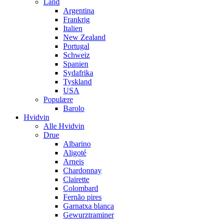
Land
Argentina
Frankrig
Italien
New Zealand
Portugal
Schweiz
Spanien
Sydafrika
Tyskland
USA
Populære
Barolo
Hvidvin
Alle Hvidvin
Drue
Albarino
Aligoté
Arneis
Chardonnay
Clairette
Colombard
Fernão pires
Garnatxa blanca
Gewurztraminer