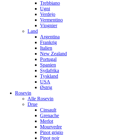
Trebbiano
Ugni
Verdejo
Vermentino
Viognier
Land
Argentina
Frankrig
Italien
New Zealand
Portugal
Spanien
Sydafrika
Tyskland
USA
Østrig
Rosevin
Alle Rosevin
Drue
Cinsault
Grenache
Merlot
Mourvedre
Pinot grigio
Pinot noir