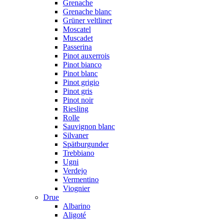
Grenache
Grenache blanc
Grüner veltliner
Moscatel
Muscadet
Passerina
Pinot auxerrois
Pinot bianco
Pinot blanc
Pinot grigio
Pinot gris
Pinot noir
Riesling
Rolle
Sauvignon blanc
Silvaner
Spätburgunder
Trebbiano
Ugni
Verdejo
Vermentino
Viognier
Drue
Albarino
Aligoté