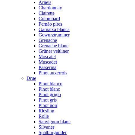
Arneis
Chardonnay
Clairette
Colombard
Fernão pires
Garnatxa blanca
Gewurztraminer
Grenache
Grenache blanc
Grüner veltliner
Moscatel
Muscadet
Passerina
Pinot auxerrois
Drue
Pinot bianco
Pinot blanc
Pinot grigio
Pinot gris
Pinot noir
Riesling
Rolle
Sauvignon blanc
Silvaner
Spätburgunder