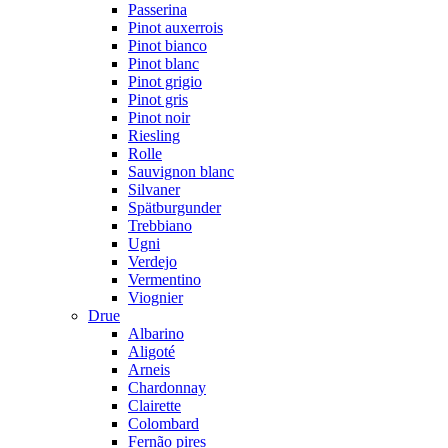
Passerina
Pinot auxerrois
Pinot bianco
Pinot blanc
Pinot grigio
Pinot gris
Pinot noir
Riesling
Rolle
Sauvignon blanc
Silvaner
Spätburgunder
Trebbiano
Ugni
Verdejo
Vermentino
Viognier
Drue
Albarino
Aligoté
Arneis
Chardonnay
Clairette
Colombard
Fernão pires