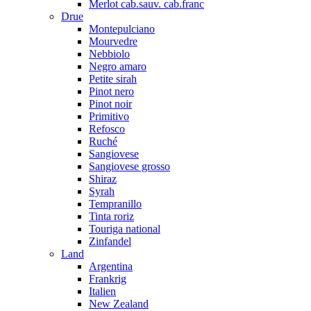
Merlot cab.sauv. cab.franc
Drue
Montepulciano
Mourvedre
Nebbiolo
Negro amaro
Petite sirah
Pinot nero
Pinot noir
Primitivo
Refosco
Ruché
Sangiovese
Sangiovese grosso
Shiraz
Syrah
Tempranillo
Tinta roriz
Touriga national
Zinfandel
Land
Argentina
Frankrig
Italien
New Zealand