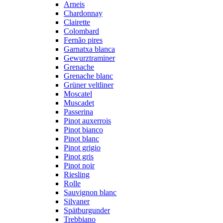
Arneis
Chardonnay
Clairette
Colombard
Fernão pires
Garnatxa blanca
Gewurztraminer
Grenache
Grenache blanc
Grüner veltliner
Moscatel
Muscadet
Passerina
Pinot auxerrois
Pinot bianco
Pinot blanc
Pinot grigio
Pinot gris
Pinot noir
Riesling
Rolle
Sauvignon blanc
Silvaner
Spätburgunder
Trebbiano