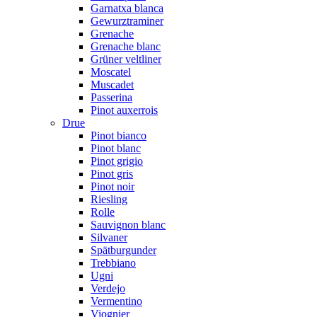
Garnatxa blanca
Gewurztraminer
Grenache
Grenache blanc
Grüner veltliner
Moscatel
Muscadet
Passerina
Pinot auxerrois
Drue
Pinot bianco
Pinot blanc
Pinot grigio
Pinot gris
Pinot noir
Riesling
Rolle
Sauvignon blanc
Silvaner
Spätburgunder
Trebbiano
Ugni
Verdejo
Vermentino
Viognier