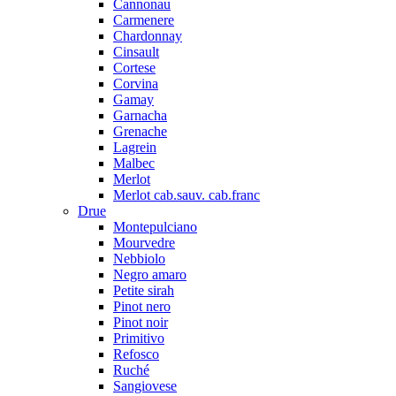
Cannonau
Carmenere
Chardonnay
Cinsault
Cortese
Corvina
Gamay
Garnacha
Grenache
Lagrein
Malbec
Merlot
Merlot cab.sauv. cab.franc
Drue
Montepulciano
Mourvedre
Nebbiolo
Negro amaro
Petite sirah
Pinot nero
Pinot noir
Primitivo
Refosco
Ruché
Sangiovese