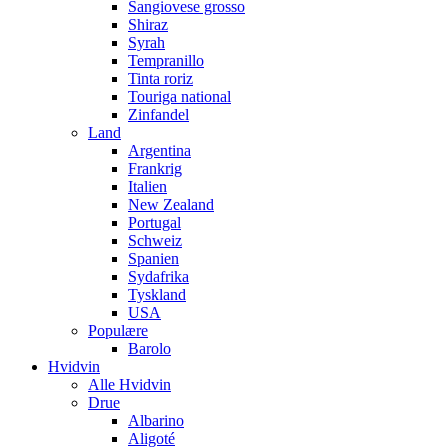
Sangiovese grosso
Shiraz
Syrah
Tempranillo
Tinta roriz
Touriga national
Zinfandel
Land
Argentina
Frankrig
Italien
New Zealand
Portugal
Schweiz
Spanien
Sydafrika
Tyskland
USA
Populære
Barolo
Hvidvin
Alle Hvidvin
Drue
Albarino
Aligoté