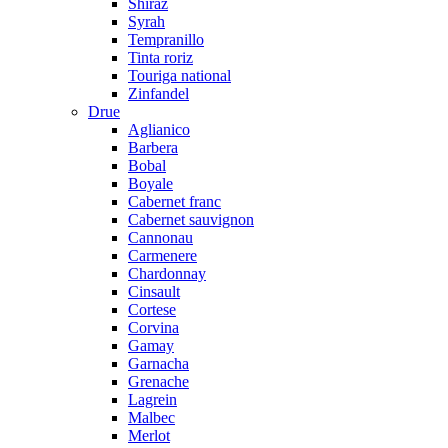
Shiraz
Syrah
Tempranillo
Tinta roriz
Touriga national
Zinfandel
Drue
Aglianico
Barbera
Bobal
Boyale
Cabernet franc
Cabernet sauvignon
Cannonau
Carmenere
Chardonnay
Cinsault
Cortese
Corvina
Gamay
Garnacha
Grenache
Lagrein
Malbec
Merlot