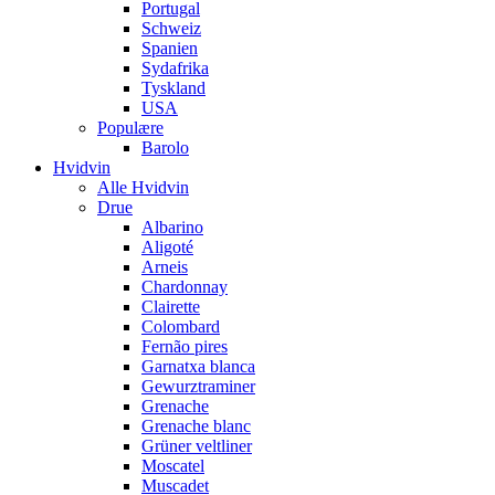
Portugal
Schweiz
Spanien
Sydafrika
Tyskland
USA
Populære
Barolo
Hvidvin
Alle Hvidvin
Drue
Albarino
Aligoté
Arneis
Chardonnay
Clairette
Colombard
Fernão pires
Garnatxa blanca
Gewurztraminer
Grenache
Grenache blanc
Grüner veltliner
Moscatel
Muscadet