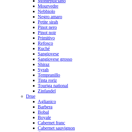
Montepulciano
Mourvedre
Nebbiolo
Negro amaro
Petite sirah
Pinot nero
Pinot noir
Primitivo
Refosco
Ruché
Sangiovese
Sangiovese grosso
Shiraz
Syrah
Tempranillo
Tinta roriz
Touriga national
Zinfandel
Drue
Aglianico
Barbera
Bobal
Boyale
Cabernet franc
Cabernet sauvignon