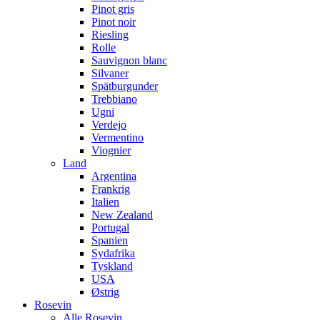
Pinot gris
Pinot noir
Riesling
Rolle
Sauvignon blanc
Silvaner
Spätburgunder
Trebbiano
Ugni
Verdejo
Vermentino
Viognier
Land
Argentina
Frankrig
Italien
New Zealand
Portugal
Spanien
Sydafrika
Tyskland
USA
Østrig
Rosevin
Alle Rosevin