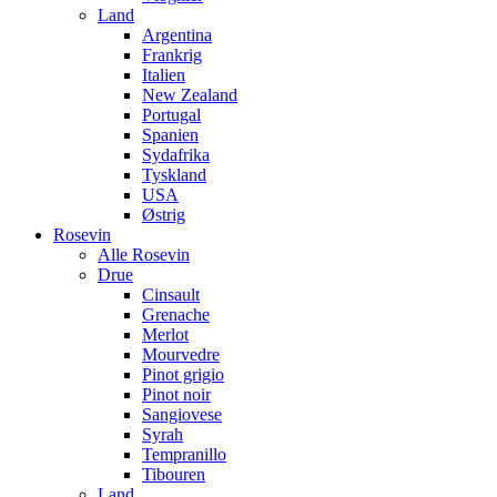
Land
Argentina
Frankrig
Italien
New Zealand
Portugal
Spanien
Sydafrika
Tyskland
USA
Østrig
Rosevin
Alle Rosevin
Drue
Cinsault
Grenache
Merlot
Mourvedre
Pinot grigio
Pinot noir
Sangiovese
Syrah
Tempranillo
Tibouren
Land