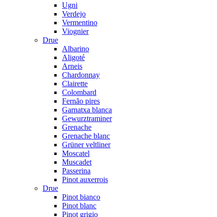
Ugni
Verdejo
Vermentino
Viognier
Drue
Albarino
Aligoté
Arneis
Chardonnay
Clairette
Colombard
Fernão pires
Garnatxa blanca
Gewurztraminer
Grenache
Grenache blanc
Grüner veltliner
Moscatel
Muscadet
Passerina
Pinot auxerrois
Drue
Pinot bianco
Pinot blanc
Pinot grigio