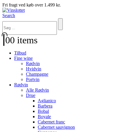
Fri fragt ved køb over 1.499 kr.
Search
0
0 items
Tilbud
Fine wine
Rødvin
Hvidvin
Champagne
Portvin
Rødvin
Alle Rødvin
Drue
Aglianico
Barbera
Bobal
Boyale
Cabernet franc
Cabernet sauvignon