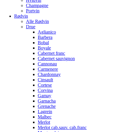
Hvidvin
Champagne
Portvin
Rødvin
Alle Rødvin
Drue
Aglianico
Barbera
Bobal
Boyale
Cabernet franc
Cabernet sauvignon
Cannonau
Carmenere
Chardonnay
Cinsault
Cortese
Corvina
Gamay
Garnacha
Grenache
Lagrein
Malbec
Merlot
Merlot cab.sauv. cab.franc