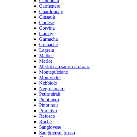
Cannonau
Carmenere
Chardonnay
Cinsault
Cortese
Corvina
Gamay
Garnacha
Grenache
Lagrein
Malbec
Merlot
Merlot cab.sauv. cab.franc
Montepulciano
Mourvedre
Nebbiolo
Negro amaro
Petite sirah
Pinot nero
Pinot noir
Primitivo
Refosco
Ruché
Sangiovese
Sangiovese grosso