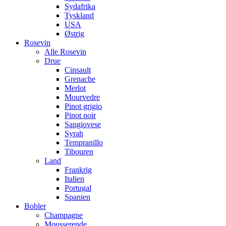
Sydafrika
Tyskland
USA
Østrig
Rosevin
Alle Rosevin
Drue
Cinsault
Grenache
Merlot
Mourvedre
Pinot grigio
Pinot noir
Sangiovese
Syrah
Tempranillo
Tibouren
Land
Frankrig
Italien
Portugal
Spanien
Bobler
Champagne
Mousserende