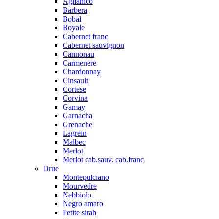
Aglianico
Barbera
Bobal
Boyale
Cabernet franc
Cabernet sauvignon
Cannonau
Carmenere
Chardonnay
Cinsault
Cortese
Corvina
Gamay
Garnacha
Grenache
Lagrein
Malbec
Merlot
Merlot cab.sauv. cab.franc
Drue
Montepulciano
Mourvedre
Nebbiolo
Negro amaro
Petite sirah