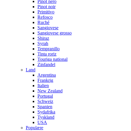
Pinot nero
Pinot noir
Primitivo
Refosco
Ruché
Sangiovese
Sangiovese grosso
Shiraz
Syrah
Tempranillo
Tinta roriz
Touriga national
Zinfandel
Land
Argentina
Frankrig
Italien
New Zealand
Portugal
Schweiz
Spanien
Sydafrika
Tyskland
USA
Populære