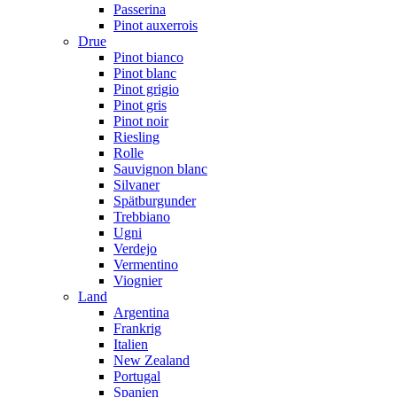
Passerina
Pinot auxerrois
Drue
Pinot bianco
Pinot blanc
Pinot grigio
Pinot gris
Pinot noir
Riesling
Rolle
Sauvignon blanc
Silvaner
Spätburgunder
Trebbiano
Ugni
Verdejo
Vermentino
Viognier
Land
Argentina
Frankrig
Italien
New Zealand
Portugal
Spanien