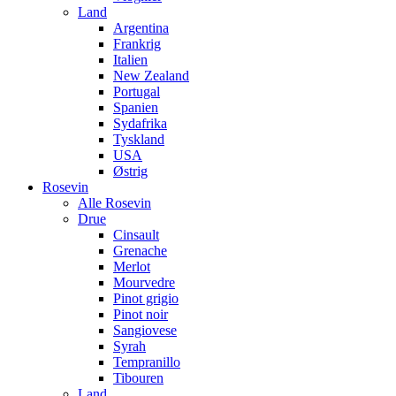
Land
Argentina
Frankrig
Italien
New Zealand
Portugal
Spanien
Sydafrika
Tyskland
USA
Østrig
Rosevin
Alle Rosevin
Drue
Cinsault
Grenache
Merlot
Mourvedre
Pinot grigio
Pinot noir
Sangiovese
Syrah
Tempranillo
Tibouren
Land