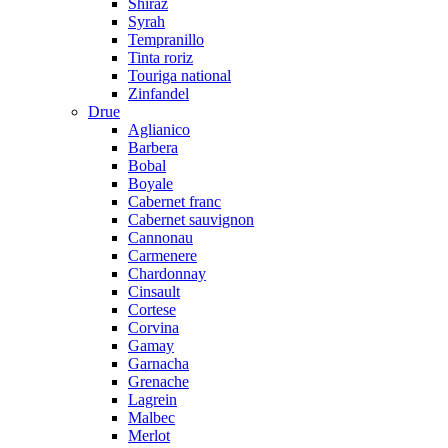
Shiraz
Syrah
Tempranillo
Tinta roriz
Touriga national
Zinfandel
Drue
Aglianico
Barbera
Bobal
Boyale
Cabernet franc
Cabernet sauvignon
Cannonau
Carmenere
Chardonnay
Cinsault
Cortese
Corvina
Gamay
Garnacha
Grenache
Lagrein
Malbec
Merlot