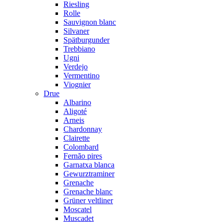
Riesling
Rolle
Sauvignon blanc
Silvaner
Spätburgunder
Trebbiano
Ugni
Verdejo
Vermentino
Viognier
Drue
Albarino
Aligoté
Arneis
Chardonnay
Clairette
Colombard
Fernão pires
Garnatxa blanca
Gewurztraminer
Grenache
Grenache blanc
Grüner veltliner
Moscatel
Muscadet