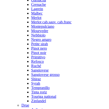
Garnacha
Grenache
Lagrein
Malbec
Merlot
Merlot cab.sauv. cab.franc
Montepulciano
Mourvedre
Nebbiolo
Negro amaro
Petite sirah
Pinot nero
Pinot noir
Primitivo
Refosco
Ruché
Sangiovese
Sangiovese grosso
Shiraz
Syrah
Tempranillo
Tinta roriz
Touriga national
Zinfandel
Drue