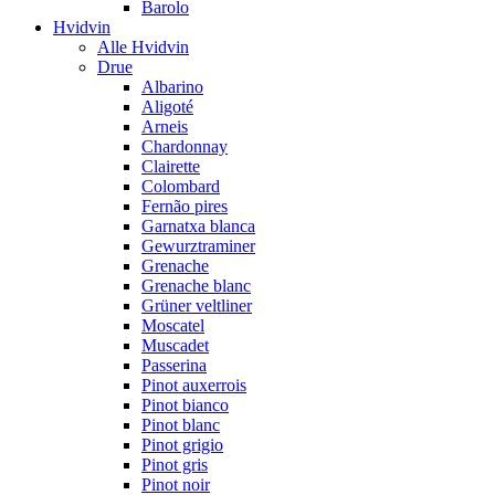
Barolo
Hvidvin
Alle Hvidvin
Drue
Albarino
Aligoté
Arneis
Chardonnay
Clairette
Colombard
Fernão pires
Garnatxa blanca
Gewurztraminer
Grenache
Grenache blanc
Grüner veltliner
Moscatel
Muscadet
Passerina
Pinot auxerrois
Pinot bianco
Pinot blanc
Pinot grigio
Pinot gris
Pinot noir