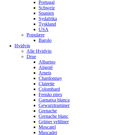
Portugal
Schweiz
Spanien
Sydafrika
Tyskland
USA
Populære
Barolo
Hvidvin
Alle Hvidvin
Drue
Albarino
Aligoté
Arneis
Chardonnay
Clairette
Colombard
Fernão pires
Garnatxa blanca
Gewurztraminer
Grenache
Grenache blanc
Grüner veltliner
Moscatel
Muscadet