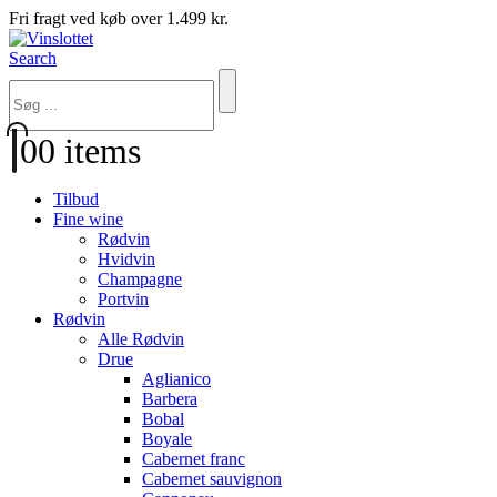
Fri fragt ved køb over 1.499 kr.
Search
0
0 items
Tilbud
Fine wine
Rødvin
Hvidvin
Champagne
Portvin
Rødvin
Alle Rødvin
Drue
Aglianico
Barbera
Bobal
Boyale
Cabernet franc
Cabernet sauvignon