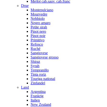
Merlot cab.sauv. cab.franc
Drue
Montepulciano
Mourvedre
Nebbiolo
Negro amaro
Petite sirah
Pinot nero
Pinot noir
Primitivo
Refosco
Ruché
Sangiovese
Sangiovese grosso
Shiraz
Syrah
Tempranillo
Tinta roriz
Touriga national
Zinfandel
Land
Argentina
Frankrig
Italien
New Zealand