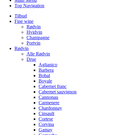
Main Menu
Top Navigation
Tilbud
Fine wine
Rødvin
Hvidvin
Champagne
Portvin
Rødvin
Alle Rødvin
Drue
Aglianico
Barbera
Bobal
Boyale
Cabernet franc
Cabernet sauvignon
Cannonau
Carmenere
Chardonnay
Cinsault
Cortese
Corvina
Gamay