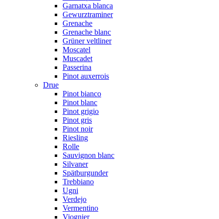
Garnatxa blanca
Gewurztraminer
Grenache
Grenache blanc
Grüner veltliner
Moscatel
Muscadet
Passerina
Pinot auxerrois
Drue
Pinot bianco
Pinot blanc
Pinot grigio
Pinot gris
Pinot noir
Riesling
Rolle
Sauvignon blanc
Silvaner
Spätburgunder
Trebbiano
Ugni
Verdejo
Vermentino
Viognier