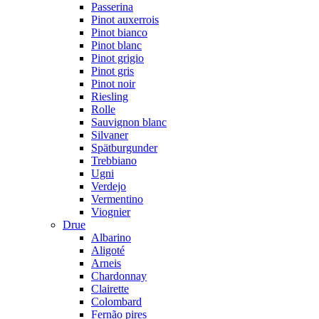
Passerina
Pinot auxerrois
Pinot bianco
Pinot blanc
Pinot grigio
Pinot gris
Pinot noir
Riesling
Rolle
Sauvignon blanc
Silvaner
Spätburgunder
Trebbiano
Ugni
Verdejo
Vermentino
Viognier
Drue
Albarino
Aligoté
Arneis
Chardonnay
Clairette
Colombard
Fernão pires