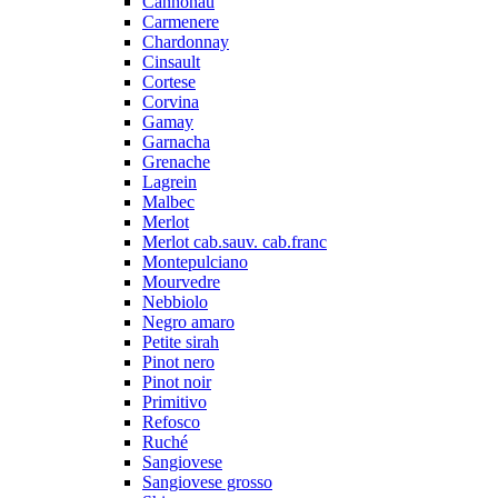
Cannonau
Carmenere
Chardonnay
Cinsault
Cortese
Corvina
Gamay
Garnacha
Grenache
Lagrein
Malbec
Merlot
Merlot cab.sauv. cab.franc
Montepulciano
Mourvedre
Nebbiolo
Negro amaro
Petite sirah
Pinot nero
Pinot noir
Primitivo
Refosco
Ruché
Sangiovese
Sangiovese grosso