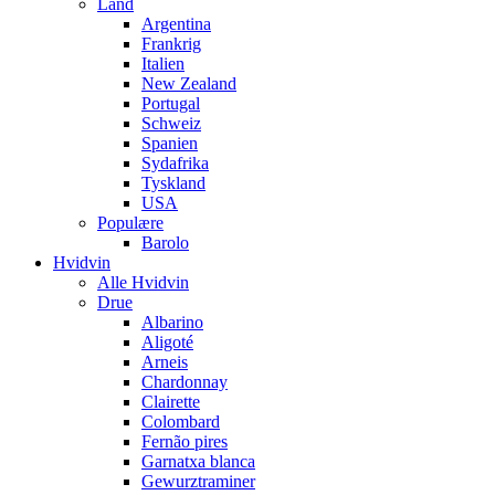
Land
Argentina
Frankrig
Italien
New Zealand
Portugal
Schweiz
Spanien
Sydafrika
Tyskland
USA
Populære
Barolo
Hvidvin
Alle Hvidvin
Drue
Albarino
Aligoté
Arneis
Chardonnay
Clairette
Colombard
Fernão pires
Garnatxa blanca
Gewurztraminer