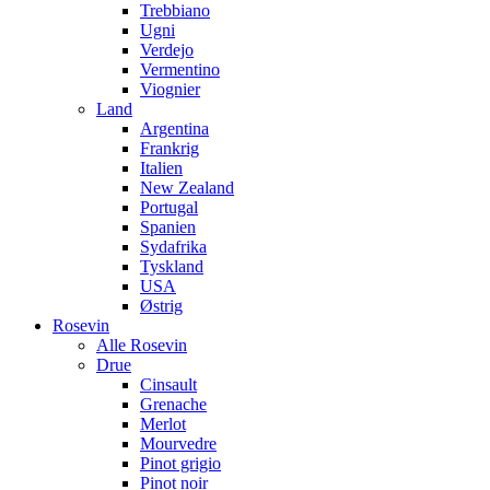
Trebbiano
Ugni
Verdejo
Vermentino
Viognier
Land
Argentina
Frankrig
Italien
New Zealand
Portugal
Spanien
Sydafrika
Tyskland
USA
Østrig
Rosevin
Alle Rosevin
Drue
Cinsault
Grenache
Merlot
Mourvedre
Pinot grigio
Pinot noir