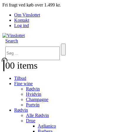
Fri fragt ved køb over 1.499 kr.
Om Vinslottet
Kontakt
Log ind
Search
0
0 items
Tilbud
Fine wine
Rødvin
Hvidvin
Champagne
Portvin
Rødvin
Alle Rødvin
Drue
Aglianico
Barbera