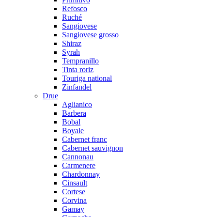
Refosco
Ruché
Sangiovese
Sangiovese grosso
Shiraz
Syrah
Tempranillo
Tinta roriz
Touriga national
Zinfandel
Drue
Aglianico
Barbera
Bobal
Boyale
Cabernet franc
Cabernet sauvignon
Cannonau
Carmenere
Chardonnay
Cinsault
Cortese
Corvina
Gamay