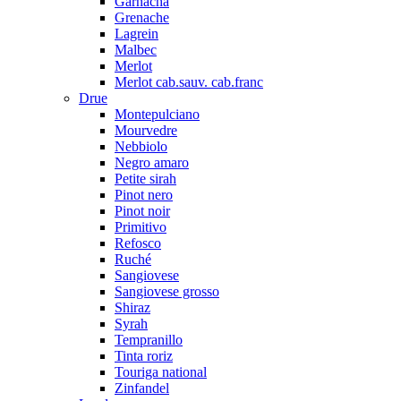
Garnacha
Grenache
Lagrein
Malbec
Merlot
Merlot cab.sauv. cab.franc
Drue
Montepulciano
Mourvedre
Nebbiolo
Negro amaro
Petite sirah
Pinot nero
Pinot noir
Primitivo
Refosco
Ruché
Sangiovese
Sangiovese grosso
Shiraz
Syrah
Tempranillo
Tinta roriz
Touriga national
Zinfandel