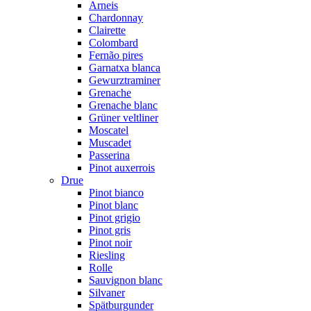
Arneis
Chardonnay
Clairette
Colombard
Fernão pires
Garnatxa blanca
Gewurztraminer
Grenache
Grenache blanc
Grüner veltliner
Moscatel
Muscadet
Passerina
Pinot auxerrois
Drue
Pinot bianco
Pinot blanc
Pinot grigio
Pinot gris
Pinot noir
Riesling
Rolle
Sauvignon blanc
Silvaner
Spätburgunder