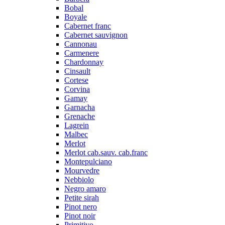
Bobal
Boyale
Cabernet franc
Cabernet sauvignon
Cannonau
Carmenere
Chardonnay
Cinsault
Cortese
Corvina
Gamay
Garnacha
Grenache
Lagrein
Malbec
Merlot
Merlot cab.sauv. cab.franc
Montepulciano
Mourvedre
Nebbiolo
Negro amaro
Petite sirah
Pinot nero
Pinot noir
Primitivo