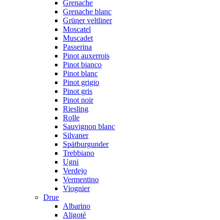
Grenache
Grenache blanc
Grüner veltliner
Moscatel
Muscadet
Passerina
Pinot auxerrois
Pinot bianco
Pinot blanc
Pinot grigio
Pinot gris
Pinot noir
Riesling
Rolle
Sauvignon blanc
Silvaner
Spätburgunder
Trebbiano
Ugni
Verdejo
Vermentino
Viognier
Drue
Albarino
Aligoté