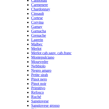
Cannonau
Carmenere
Chardonnay
Cinsault
Cortese
Corvina
Gamay
Garnacha
Grenache
Lagrein
Malbec
Merlot
Merlot cab.sauv. cab.franc
Montepulciano
Mourvedre
Nebbiolo
Negro amaro
Petite sirah
Pinot nero
Pinot noir
Primitivo
Refosco
Ruché
Sangiovese
Sangiovese grosso