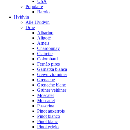
USA
Populære
Barolo
Hvidvin
Alle Hvidvin
Drue
Albarino
Aligoté
Arneis
Chardonnay
Clairette
Colombard
Fernão pires
Garnatxa blanca
Gewurztraminer
Grenache
Grenache blanc
Grüner veltliner
Moscatel
Muscadet
Passerina
Pinot auxerrois
Pinot bianco
Pinot blanc
Pinot grigio