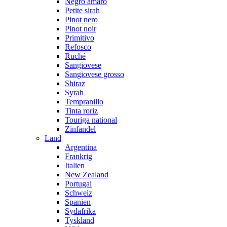
Negro amaro
Petite sirah
Pinot nero
Pinot noir
Primitivo
Refosco
Ruché
Sangiovese
Sangiovese grosso
Shiraz
Syrah
Tempranillo
Tinta roriz
Touriga national
Zinfandel
Land
Argentina
Frankrig
Italien
New Zealand
Portugal
Schweiz
Spanien
Sydafrika
Tyskland