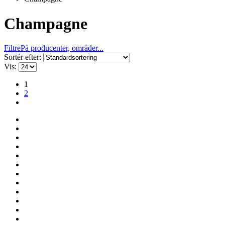
Champagne
Filtre
På producenter, områder...
Sortér efter:
Vis:
1
2