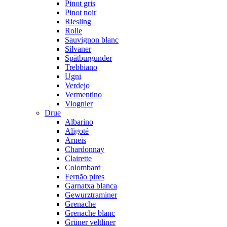
Pinot gris
Pinot noir
Riesling
Rolle
Sauvignon blanc
Silvaner
Spätburgunder
Trebbiano
Ugni
Verdejo
Vermentino
Viognier
Drue
Albarino
Aligoté
Arneis
Chardonnay
Clairette
Colombard
Fernão pires
Garnatxa blanca
Gewurztraminer
Grenache
Grenache blanc
Grüner veltliner