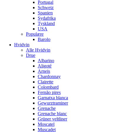
Portugal
Schweiz
Spanien
Sydafrika
Tyskland
USA
Populære
Barolo
Hvidvin
Alle Hvidvin
Drue
Albarino
Aligoté
Arneis
Chardonnay
Clairette
Colombard
Fernão pires
Garnatxa blanca
Gewurztraminer
Grenache
Grenache blanc
Grüner veltliner
Moscatel
Muscadet