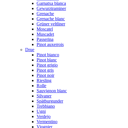
Garnatxa blanca
Gewurztraminer
Grenache
Grenache blanc
Grüner veltliner
Moscatel
Muscadet
Passerina
Pinot auxerrois
Drue
Pinot bianco
Pinot blanc
Pinot grigio
Pinot gris
Pinot noir
Riesling
Rolle
Sauvignon blanc
Silvaner
Spätburgunder
Trebbiano
Ugni
Verdejo
Vermentino
Viognier