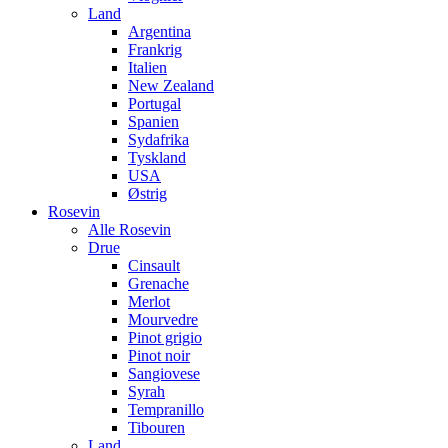
Land
Argentina
Frankrig
Italien
New Zealand
Portugal
Spanien
Sydafrika
Tyskland
USA
Østrig
Rosevin
Alle Rosevin
Drue
Cinsault
Grenache
Merlot
Mourvedre
Pinot grigio
Pinot noir
Sangiovese
Syrah
Tempranillo
Tibouren
Land