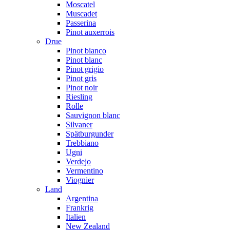
Moscatel
Muscadet
Passerina
Pinot auxerrois
Drue
Pinot bianco
Pinot blanc
Pinot grigio
Pinot gris
Pinot noir
Riesling
Rolle
Sauvignon blanc
Silvaner
Spätburgunder
Trebbiano
Ugni
Verdejo
Vermentino
Viognier
Land
Argentina
Frankrig
Italien
New Zealand