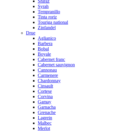
Shiraz
Syrah
Tempranillo
Tinta roriz
Touriga national
Zinfandel
Drue
Aglianico
Barbera
Bobal
Boyale
Cabernet franc
Cabernet sauvignon
Cannonau
Carmenere
Chardonnay
Cinsault
Cortese
Corvina
Gamay
Garnacha
Grenache
Lagrein
Malbec
Merlot