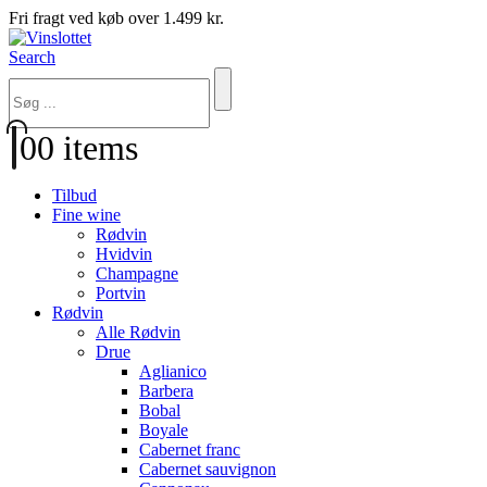
Fri fragt ved køb over 1.499 kr.
Search
0
0 items
Tilbud
Fine wine
Rødvin
Hvidvin
Champagne
Portvin
Rødvin
Alle Rødvin
Drue
Aglianico
Barbera
Bobal
Boyale
Cabernet franc
Cabernet sauvignon