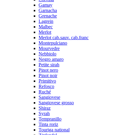
Gamay
Garnacha
Grenache
Lagrein
Malbec
Merlot
Merlot cab.sauv. cab.franc
Montepulciano
Mourvedre
Nebbiolo
Negro amaro
Petite sirah
Pinot nero
Pinot noir
Primitivo
Refosco
Ruché
Sangiovese
Sangiovese grosso
Shiraz
Syrah
Tempranillo
Tinta roriz
Touriga national