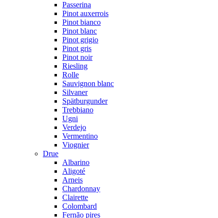
Passerina
Pinot auxerrois
Pinot bianco
Pinot blanc
Pinot grigio
Pinot gris
Pinot noir
Riesling
Rolle
Sauvignon blanc
Silvaner
Spätburgunder
Trebbiano
Ugni
Verdejo
Vermentino
Viognier
Drue
Albarino
Aligoté
Arneis
Chardonnay
Clairette
Colombard
Fernão pires