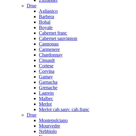
Zinfandel
Drue
Aglianico
Barbera
Bobal
Boyale
Cabernet franc
Cabernet sauvignon
Cannonau
Carmenere
Chardonnay
Cinsault
Cortese
Corvina
Gamay
Garnacha
Grenache
Lagrein
Malbec
Merlot
Merlot cab.sauv. cab.franc
Drue
Montepulciano
Mourvedre
Nebbiolo