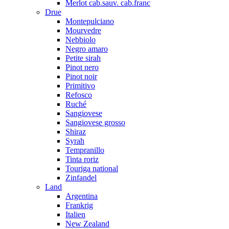
Merlot cab.sauv. cab.franc
Drue
Montepulciano
Mourvedre
Nebbiolo
Negro amaro
Petite sirah
Pinot nero
Pinot noir
Primitivo
Refosco
Ruché
Sangiovese
Sangiovese grosso
Shiraz
Syrah
Tempranillo
Tinta roriz
Touriga national
Zinfandel
Land
Argentina
Frankrig
Italien
New Zealand