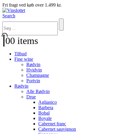
Fri fragt ved køb over 1.499 kr.
Search
0
0 items
Tilbud
Fine wine
Rødvin
Hvidvin
Champagne
Portvin
Rødvin
Alle Rødvin
Drue
Aglianico
Barbera
Bobal
Boyale
Cabernet franc
Cabernet sauvignon