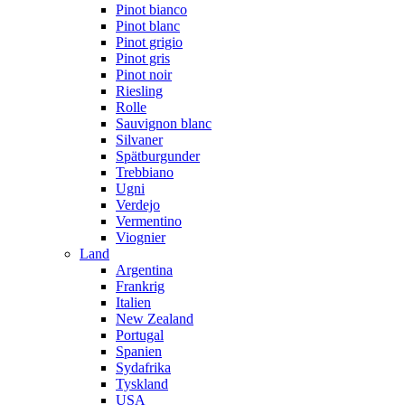
Pinot bianco
Pinot blanc
Pinot grigio
Pinot gris
Pinot noir
Riesling
Rolle
Sauvignon blanc
Silvaner
Spätburgunder
Trebbiano
Ugni
Verdejo
Vermentino
Viognier
Land
Argentina
Frankrig
Italien
New Zealand
Portugal
Spanien
Sydafrika
Tyskland
USA