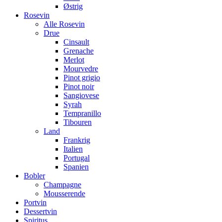
Østrig
Rosevin
Alle Rosevin
Drue
Cinsault
Grenache
Merlot
Mourvedre
Pinot grigio
Pinot noir
Sangiovese
Syrah
Tempranillo
Tibouren
Land
Frankrig
Italien
Portugal
Spanien
Bobler
Champagne
Mousserende
Portvin
Dessertvin
Spiritus