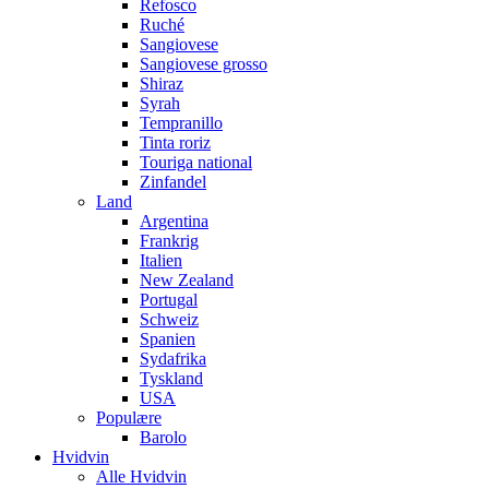
Refosco
Ruché
Sangiovese
Sangiovese grosso
Shiraz
Syrah
Tempranillo
Tinta roriz
Touriga national
Zinfandel
Land
Argentina
Frankrig
Italien
New Zealand
Portugal
Schweiz
Spanien
Sydafrika
Tyskland
USA
Populære
Barolo
Hvidvin
Alle Hvidvin