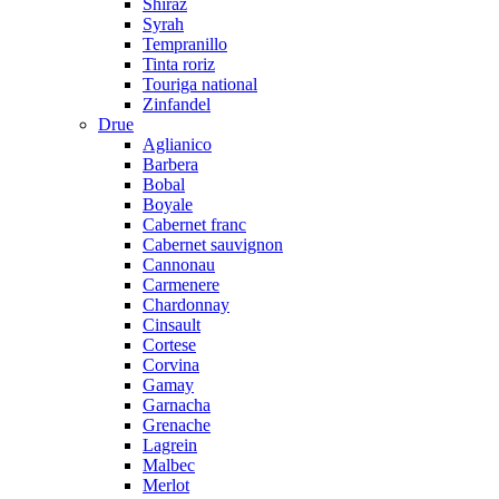
Shiraz
Syrah
Tempranillo
Tinta roriz
Touriga national
Zinfandel
Drue
Aglianico
Barbera
Bobal
Boyale
Cabernet franc
Cabernet sauvignon
Cannonau
Carmenere
Chardonnay
Cinsault
Cortese
Corvina
Gamay
Garnacha
Grenache
Lagrein
Malbec
Merlot