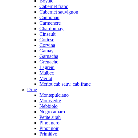
Boyale
Cabernet franc
Cabernet sauvignon
Cannonau
Carmenere
Chardonnay
Cinsault
Cortese
Corvina
Gamay
Garnacha
Grenache
Lagrein
Malbec
Merlot
Merlot cab.sauv. cab.franc
Drue
Montepulciano
Mourvedre
Nebbiolo
Negro amaro
Petite sirah
Pinot nero
Pinot noir
Primitivo