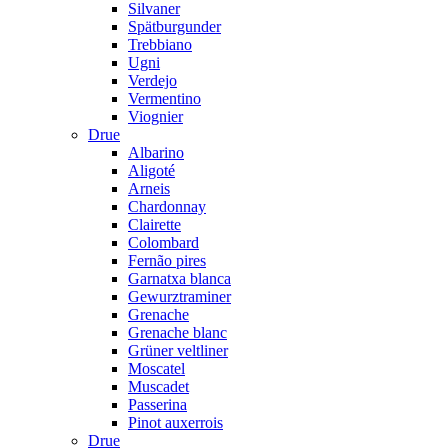
Silvaner
Spätburgunder
Trebbiano
Ugni
Verdejo
Vermentino
Viognier
Drue
Albarino
Aligoté
Arneis
Chardonnay
Clairette
Colombard
Fernão pires
Garnatxa blanca
Gewurztraminer
Grenache
Grenache blanc
Grüner veltliner
Moscatel
Muscadet
Passerina
Pinot auxerrois
Drue