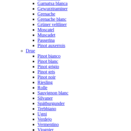
Garnatxa blanca
Gewurztraminer
Grenache
Grenache blanc
Grüner veltliner
Moscatel
Muscadet
Passerina
Pinot auxerrois
Drue
Pinot bianco
Pinot blanc
Pinot grigio
Pinot gris
Pinot noir
Riesling
Rolle
Sauvignon blanc
Silvaner
Spätburgunder
Trebbiano
Ugni
Verdejo
Vermentino
Viognier