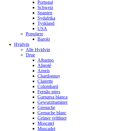
Portugal
Schweiz
Spanien
Sydafrika
Tyskland
USA
Populære
Barolo
Hvidvin
Alle Hvidvin
Drue
Albarino
Aligoté
Arneis
Chardonnay
Clairette
Colombard
Fernão pires
Garnatxa blanca
Gewurztraminer
Grenache
Grenache blanc
Grüner veltliner
Moscatel
Muscadet