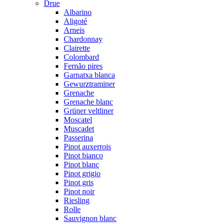
Drue
Albarino
Aligoté
Arneis
Chardonnay
Clairette
Colombard
Fernão pires
Garnatxa blanca
Gewurztraminer
Grenache
Grenache blanc
Grüner veltliner
Moscatel
Muscadet
Passerina
Pinot auxerrois
Pinot bianco
Pinot blanc
Pinot grigio
Pinot gris
Pinot noir
Riesling
Rolle
Sauvignon blanc