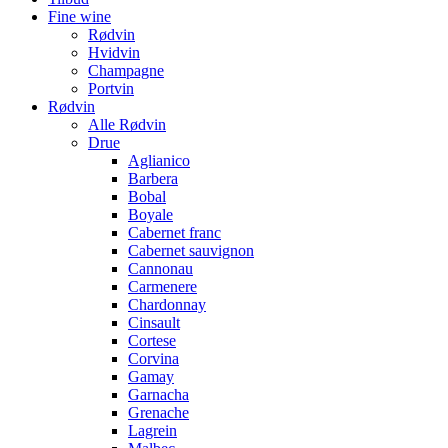
Fine wine
Rødvin
Hvidvin
Champagne
Portvin
Rødvin
Alle Rødvin
Drue
Aglianico
Barbera
Bobal
Boyale
Cabernet franc
Cabernet sauvignon
Cannonau
Carmenere
Chardonnay
Cinsault
Cortese
Corvina
Gamay
Garnacha
Grenache
Lagrein