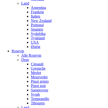
Land
Argentina
Frankrig
Italien
New Zealand
Portugal
Spanien
Sydafrika
Tyskland
USA
Østrig
Rosevin
Alle Rosevin
Drue
Cinsault
Grenache
Merlot
Mourvedre
Pinot grigio
Pinot noir
Sangiovese
Syrah
Tempranillo
Tibouren
Land