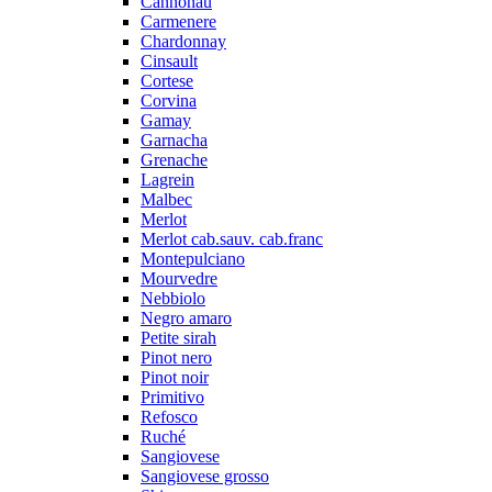
Cannonau
Carmenere
Chardonnay
Cinsault
Cortese
Corvina
Gamay
Garnacha
Grenache
Lagrein
Malbec
Merlot
Merlot cab.sauv. cab.franc
Montepulciano
Mourvedre
Nebbiolo
Negro amaro
Petite sirah
Pinot nero
Pinot noir
Primitivo
Refosco
Ruché
Sangiovese
Sangiovese grosso