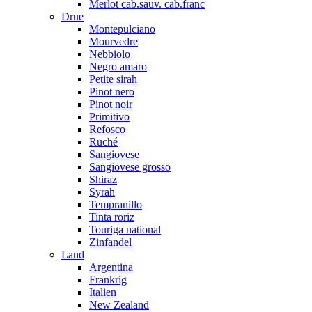
Merlot cab.sauv. cab.franc
Drue
Montepulciano
Mourvedre
Nebbiolo
Negro amaro
Petite sirah
Pinot nero
Pinot noir
Primitivo
Refosco
Ruché
Sangiovese
Sangiovese grosso
Shiraz
Syrah
Tempranillo
Tinta roriz
Touriga national
Zinfandel
Land
Argentina
Frankrig
Italien
New Zealand