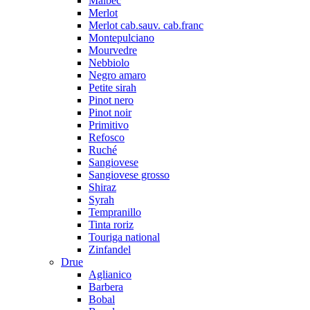
Malbec
Merlot
Merlot cab.sauv. cab.franc
Montepulciano
Mourvedre
Nebbiolo
Negro amaro
Petite sirah
Pinot nero
Pinot noir
Primitivo
Refosco
Ruché
Sangiovese
Sangiovese grosso
Shiraz
Syrah
Tempranillo
Tinta roriz
Touriga national
Zinfandel
Drue
Aglianico
Barbera
Bobal