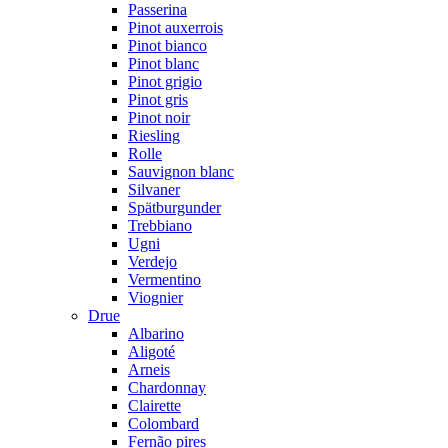
Passerina
Pinot auxerrois
Pinot bianco
Pinot blanc
Pinot grigio
Pinot gris
Pinot noir
Riesling
Rolle
Sauvignon blanc
Silvaner
Spätburgunder
Trebbiano
Ugni
Verdejo
Vermentino
Viognier
Drue
Albarino
Aligoté
Arneis
Chardonnay
Clairette
Colombard
Fernão pires