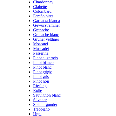
Chardonnay
Clairette
Colombard
Fernão pires
Garnatxa blanca
Gewurztraminer
Grenache
Grenache blanc
Grüner veltliner
Moscatel
Muscadet
Passerina
Pinot auxerrois
Pinot bianco
Pinot blanc
Pinot grigio
Pinot gris
Pinot noir
Riesling
Rolle
Sauvignon blanc
Silvaner
Spätburgunder
Trebbiano
Ugni