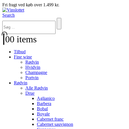
Fri fragt ved køb over 1.499 kr.
Search
0
0 items
Tilbud
Fine wine
Rødvin
Hvidvin
Champagne
Portvin
Rødvin
Alle Rødvin
Drue
Aglianico
Barbera
Bobal
Boyale
Cabernet franc
Cabernet sauvignon