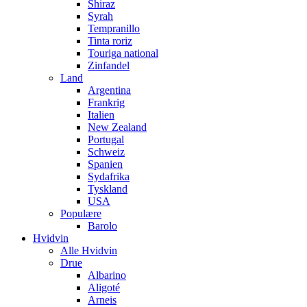
Shiraz
Syrah
Tempranillo
Tinta roriz
Touriga national
Zinfandel
Land
Argentina
Frankrig
Italien
New Zealand
Portugal
Schweiz
Spanien
Sydafrika
Tyskland
USA
Populære
Barolo
Hvidvin
Alle Hvidvin
Drue
Albarino
Aligoté
Arneis