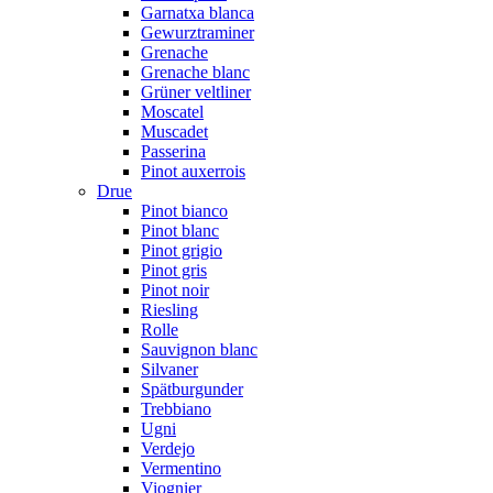
Garnatxa blanca
Gewurztraminer
Grenache
Grenache blanc
Grüner veltliner
Moscatel
Muscadet
Passerina
Pinot auxerrois
Drue
Pinot bianco
Pinot blanc
Pinot grigio
Pinot gris
Pinot noir
Riesling
Rolle
Sauvignon blanc
Silvaner
Spätburgunder
Trebbiano
Ugni
Verdejo
Vermentino
Viognier