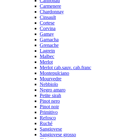
Cannonau
Carmenere
Chardonnay
Cinsault
Cortese
Corvina
Gamay
Garnacha
Grenache
Lagrein
Malbec
Merlot
Merlot cab.sauv. cab.franc
Montepulciano
Mourvedre
Nebbiolo
Negro amaro
Petite sirah
Pinot nero
Pinot noir
Primitivo
Refosco
Ruché
Sangiovese
Sangiovese grosso