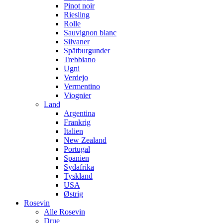
Pinot noir
Riesling
Rolle
Sauvignon blanc
Silvaner
Spätburgunder
Trebbiano
Ugni
Verdejo
Vermentino
Viognier
Land
Argentina
Frankrig
Italien
New Zealand
Portugal
Spanien
Sydafrika
Tyskland
USA
Østrig
Rosevin
Alle Rosevin
Drue