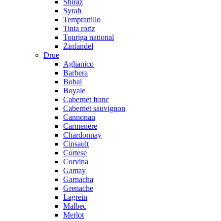
Shiraz
Syrah
Tempranillo
Tinta roriz
Touriga national
Zinfandel
Drue
Aglianico
Barbera
Bobal
Boyale
Cabernet franc
Cabernet sauvignon
Cannonau
Carmenere
Chardonnay
Cinsault
Cortese
Corvina
Gamay
Garnacha
Grenache
Lagrein
Malbec
Merlot