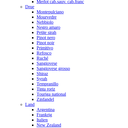
Merlot cab.sauv. cab.franc
Drue
Montepulciano
Mourvedre
Nebbiolo
Negro amaro
Petite sirah
Pinot nero
Pinot noir
Primitivo
Refosco
Ruché
Sangiovese
Sangiovese grosso
Shiraz
Syrah
Tempranillo
Tinta roriz
Touriga national
Zinfandel
Land
Argentina
Frankrig
Italien
New Zealand