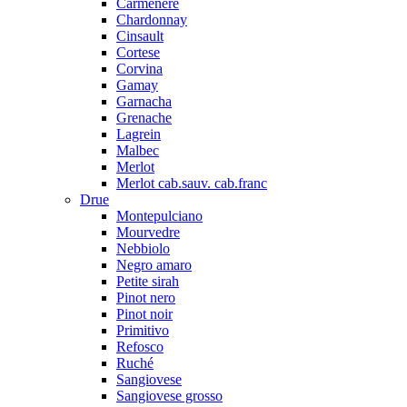
Carmenere
Chardonnay
Cinsault
Cortese
Corvina
Gamay
Garnacha
Grenache
Lagrein
Malbec
Merlot
Merlot cab.sauv. cab.franc
Drue
Montepulciano
Mourvedre
Nebbiolo
Negro amaro
Petite sirah
Pinot nero
Pinot noir
Primitivo
Refosco
Ruché
Sangiovese
Sangiovese grosso