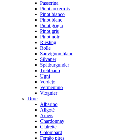
Passerina
Pinot auxerrois
Pinot bianco
Pinot blanc
Pinot grigio
Pinot gris
Pinot noir
Riesling
Rolle
Sauvignon blanc
Silvaner
Spätburgunder
Trebbiano
Ugni
Verdejo
Vermentino
Viognier
Drue
Albarino
Aligoté
Arneis
Chardonnay
Clairette
Colombard
Fernão pires