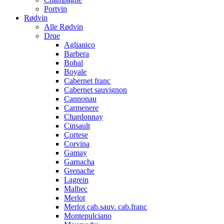
Portvin
Rødvin
Alle Rødvin
Drue
Aglianico
Barbera
Bobal
Boyale
Cabernet franc
Cabernet sauvignon
Cannonau
Carmenere
Chardonnay
Cinsault
Cortese
Corvina
Gamay
Garnacha
Grenache
Lagrein
Malbec
Merlot
Merlot cab.sauv. cab.franc
Montepulciano