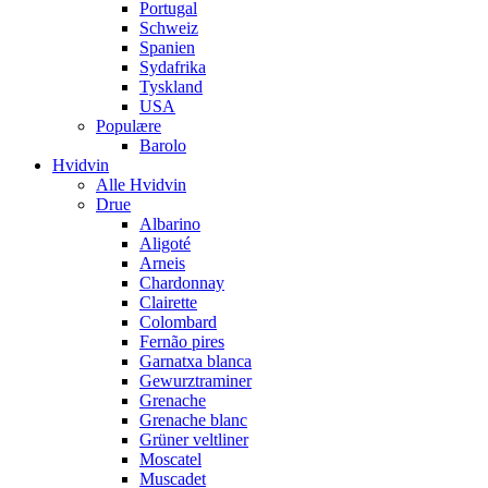
Portugal
Schweiz
Spanien
Sydafrika
Tyskland
USA
Populære
Barolo
Hvidvin
Alle Hvidvin
Drue
Albarino
Aligoté
Arneis
Chardonnay
Clairette
Colombard
Fernão pires
Garnatxa blanca
Gewurztraminer
Grenache
Grenache blanc
Grüner veltliner
Moscatel
Muscadet