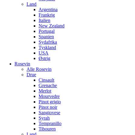
Land
Argentina
Frankrig
Italien
New Zealand
Portugal
Spanien
Sydafrika
Tyskland
USA
Østrig
Rosevin
Alle Rosevin
Drue
Cinsault
Grenache
Merlot
Mourvedre
Pinot grigio
Pinot noir
Sangiovese
Syrah
Tempranillo
Tibouren
Land