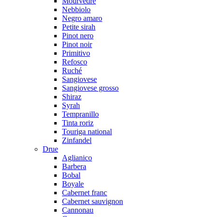
Mourvedre
Nebbiolo
Negro amaro
Petite sirah
Pinot nero
Pinot noir
Primitivo
Refosco
Ruché
Sangiovese
Sangiovese grosso
Shiraz
Syrah
Tempranillo
Tinta roriz
Touriga national
Zinfandel
Drue
Aglianico
Barbera
Bobal
Boyale
Cabernet franc
Cabernet sauvignon
Cannonau