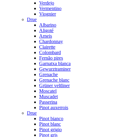
Verdejo
Vermentino
Viognier
Drue
Albarino
Aligoté
Arneis
Chardonnay
Clairette
Colombard
Fernão pires
Garnatxa blanca
Gewurztraminer
Grenache
Grenache blanc
Grüner veltliner
Moscatel
Muscadet
Passerina
Pinot auxerrois
Drue
Pinot bianco
Pinot blanc
Pinot grigio
Pinot gris