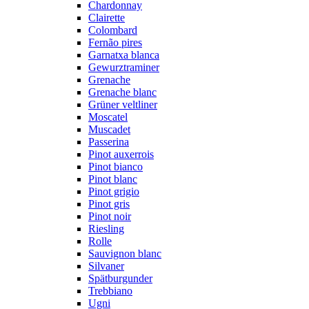
Chardonnay
Clairette
Colombard
Fernão pires
Garnatxa blanca
Gewurztraminer
Grenache
Grenache blanc
Grüner veltliner
Moscatel
Muscadet
Passerina
Pinot auxerrois
Pinot bianco
Pinot blanc
Pinot grigio
Pinot gris
Pinot noir
Riesling
Rolle
Sauvignon blanc
Silvaner
Spätburgunder
Trebbiano
Ugni