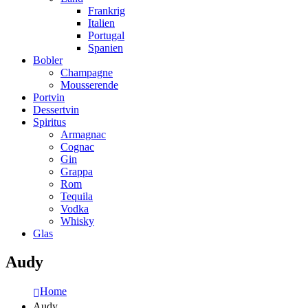
Frankrig
Italien
Portugal
Spanien
Bobler
Champagne
Mousserende
Portvin
Dessertvin
Spiritus
Armagnac
Cognac
Gin
Grappa
Rom
Tequila
Vodka
Whisky
Glas
Audy
Home
Audy