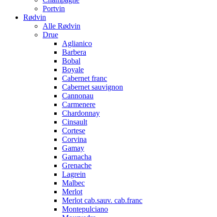
Portvin
Rødvin
Alle Rødvin
Drue
Aglianico
Barbera
Bobal
Boyale
Cabernet franc
Cabernet sauvignon
Cannonau
Carmenere
Chardonnay
Cinsault
Cortese
Corvina
Gamay
Garnacha
Grenache
Lagrein
Malbec
Merlot
Merlot cab.sauv. cab.franc
Montepulciano