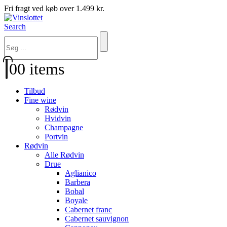
Fri fragt ved køb over 1.499 kr.
Search
0
0 items
Tilbud
Fine wine
Rødvin
Hvidvin
Champagne
Portvin
Rødvin
Alle Rødvin
Drue
Aglianico
Barbera
Bobal
Boyale
Cabernet franc
Cabernet sauvignon