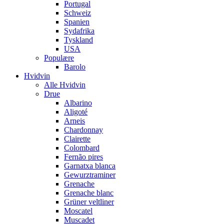
Portugal
Schweiz
Spanien
Sydafrika
Tyskland
USA
Populære
Barolo
Hvidvin
Alle Hvidvin
Drue
Albarino
Aligoté
Arneis
Chardonnay
Clairette
Colombard
Fernão pires
Garnatxa blanca
Gewurztraminer
Grenache
Grenache blanc
Grüner veltliner
Moscatel
Muscadet