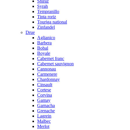
Shiraz
Syrah
Tempranillo
Tinta roriz
Touriga national
Zinfandel
Drue
Aglianico
Barbera
Bobal
Boyale
Cabernet franc
Cabernet sauvignon
Cannonau
Carmenere
Chardonnay
Cinsault
Cortese
Corvina
Gamay
Garnacha
Grenache
Lagrein
Malbec
Merlot