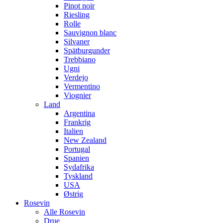
Pinot noir
Riesling
Rolle
Sauvignon blanc
Silvaner
Spätburgunder
Trebbiano
Ugni
Verdejo
Vermentino
Viognier
Land
Argentina
Frankrig
Italien
New Zealand
Portugal
Spanien
Sydafrika
Tyskland
USA
Østrig
Rosevin
Alle Rosevin
Drue