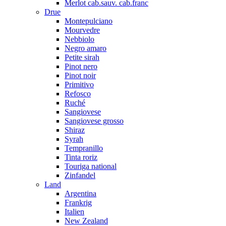
Merlot cab.sauv. cab.franc
Drue
Montepulciano
Mourvedre
Nebbiolo
Negro amaro
Petite sirah
Pinot nero
Pinot noir
Primitivo
Refosco
Ruché
Sangiovese
Sangiovese grosso
Shiraz
Syrah
Tempranillo
Tinta roriz
Touriga national
Zinfandel
Land
Argentina
Frankrig
Italien
New Zealand