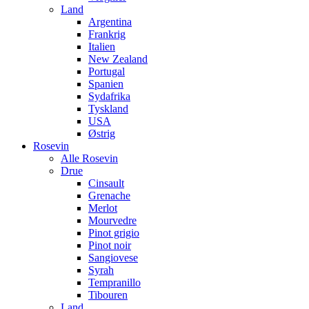
Land
Argentina
Frankrig
Italien
New Zealand
Portugal
Spanien
Sydafrika
Tyskland
USA
Østrig
Rosevin
Alle Rosevin
Drue
Cinsault
Grenache
Merlot
Mourvedre
Pinot grigio
Pinot noir
Sangiovese
Syrah
Tempranillo
Tibouren
Land