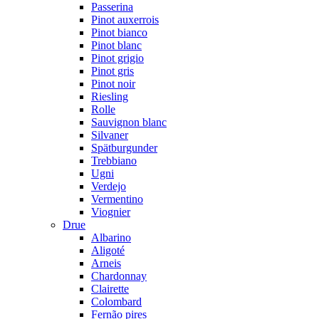
Passerina
Pinot auxerrois
Pinot bianco
Pinot blanc
Pinot grigio
Pinot gris
Pinot noir
Riesling
Rolle
Sauvignon blanc
Silvaner
Spätburgunder
Trebbiano
Ugni
Verdejo
Vermentino
Viognier
Drue
Albarino
Aligoté
Arneis
Chardonnay
Clairette
Colombard
Fernão pires