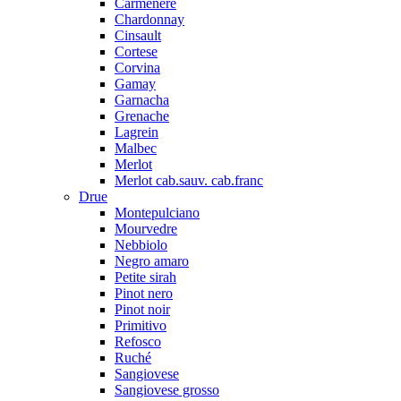
Carmenere
Chardonnay
Cinsault
Cortese
Corvina
Gamay
Garnacha
Grenache
Lagrein
Malbec
Merlot
Merlot cab.sauv. cab.franc
Drue
Montepulciano
Mourvedre
Nebbiolo
Negro amaro
Petite sirah
Pinot nero
Pinot noir
Primitivo
Refosco
Ruché
Sangiovese
Sangiovese grosso