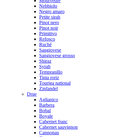
Mourvedre
Nebbiolo
Negro amaro
Petite sirah
Pinot nero
Pinot noir
Primitivo
Refosco
Ruché
Sangiovese
Sangiovese grosso
Shiraz
Syrah
Tempranillo
Tinta roriz
Touriga national
Zinfandel
Drue
Aglianico
Barbera
Bobal
Boyale
Cabernet franc
Cabernet sauvignon
Cannonau