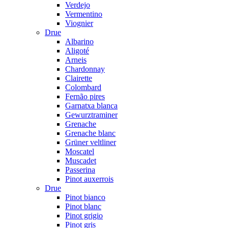
Verdejo
Vermentino
Viognier
Drue
Albarino
Aligoté
Arneis
Chardonnay
Clairette
Colombard
Fernão pires
Garnatxa blanca
Gewurztraminer
Grenache
Grenache blanc
Grüner veltliner
Moscatel
Muscadet
Passerina
Pinot auxerrois
Drue
Pinot bianco
Pinot blanc
Pinot grigio
Pinot gris