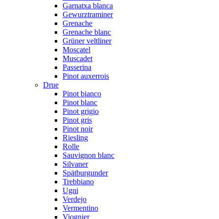
Garnatxa blanca
Gewurztraminer
Grenache
Grenache blanc
Grüner veltliner
Moscatel
Muscadet
Passerina
Pinot auxerrois
Drue
Pinot bianco
Pinot blanc
Pinot grigio
Pinot gris
Pinot noir
Riesling
Rolle
Sauvignon blanc
Silvaner
Spätburgunder
Trebbiano
Ugni
Verdejo
Vermentino
Viognier