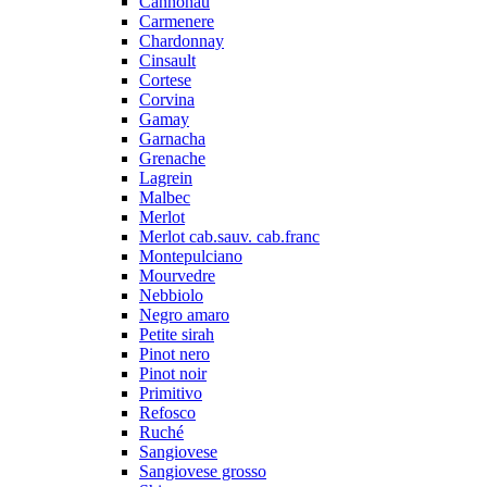
Cannonau
Carmenere
Chardonnay
Cinsault
Cortese
Corvina
Gamay
Garnacha
Grenache
Lagrein
Malbec
Merlot
Merlot cab.sauv. cab.franc
Montepulciano
Mourvedre
Nebbiolo
Negro amaro
Petite sirah
Pinot nero
Pinot noir
Primitivo
Refosco
Ruché
Sangiovese
Sangiovese grosso