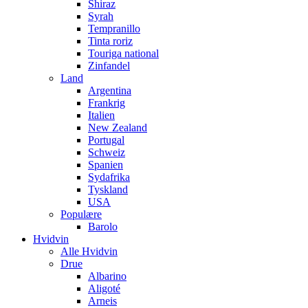
Shiraz
Syrah
Tempranillo
Tinta roriz
Touriga national
Zinfandel
Land
Argentina
Frankrig
Italien
New Zealand
Portugal
Schweiz
Spanien
Sydafrika
Tyskland
USA
Populære
Barolo
Hvidvin
Alle Hvidvin
Drue
Albarino
Aligoté
Arneis