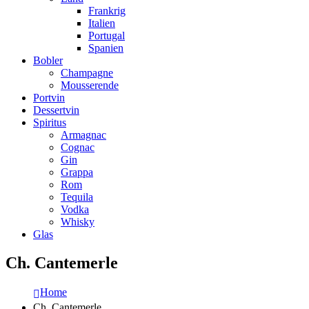
Frankrig
Italien
Portugal
Spanien
Bobler
Champagne
Mousserende
Portvin
Dessertvin
Spiritus
Armagnac
Cognac
Gin
Grappa
Rom
Tequila
Vodka
Whisky
Glas
Ch. Cantemerle
Home
Ch. Cantemerle