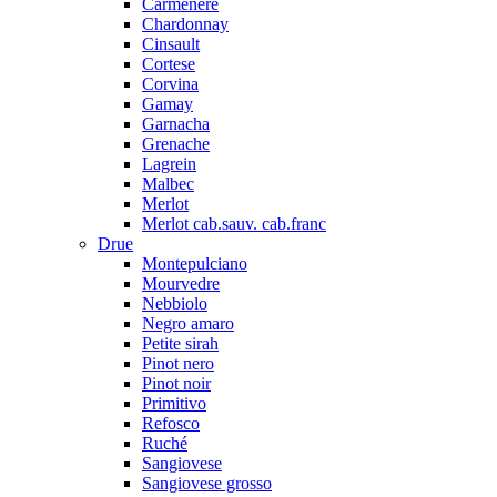
Carmenere
Chardonnay
Cinsault
Cortese
Corvina
Gamay
Garnacha
Grenache
Lagrein
Malbec
Merlot
Merlot cab.sauv. cab.franc
Drue
Montepulciano
Mourvedre
Nebbiolo
Negro amaro
Petite sirah
Pinot nero
Pinot noir
Primitivo
Refosco
Ruché
Sangiovese
Sangiovese grosso