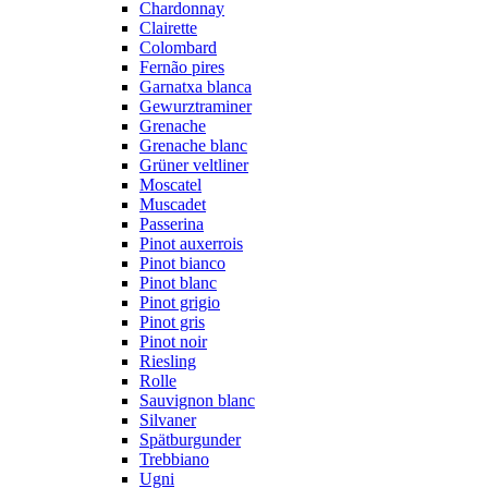
Chardonnay
Clairette
Colombard
Fernão pires
Garnatxa blanca
Gewurztraminer
Grenache
Grenache blanc
Grüner veltliner
Moscatel
Muscadet
Passerina
Pinot auxerrois
Pinot bianco
Pinot blanc
Pinot grigio
Pinot gris
Pinot noir
Riesling
Rolle
Sauvignon blanc
Silvaner
Spätburgunder
Trebbiano
Ugni