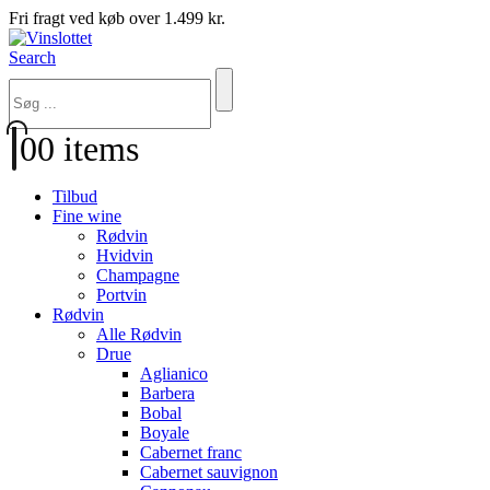
Fri fragt ved køb over 1.499 kr.
Search
0
0 items
Tilbud
Fine wine
Rødvin
Hvidvin
Champagne
Portvin
Rødvin
Alle Rødvin
Drue
Aglianico
Barbera
Bobal
Boyale
Cabernet franc
Cabernet sauvignon