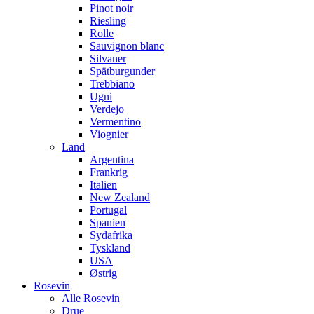
Pinot noir
Riesling
Rolle
Sauvignon blanc
Silvaner
Spätburgunder
Trebbiano
Ugni
Verdejo
Vermentino
Viognier
Land
Argentina
Frankrig
Italien
New Zealand
Portugal
Spanien
Sydafrika
Tyskland
USA
Østrig
Rosevin
Alle Rosevin
Drue