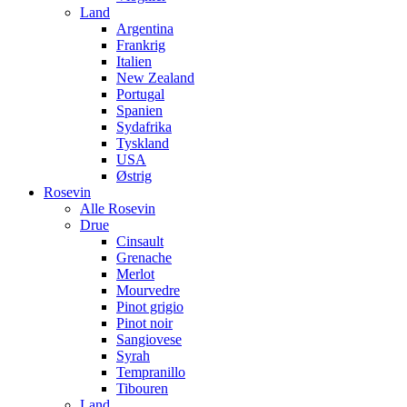
Land
Argentina
Frankrig
Italien
New Zealand
Portugal
Spanien
Sydafrika
Tyskland
USA
Østrig
Rosevin
Alle Rosevin
Drue
Cinsault
Grenache
Merlot
Mourvedre
Pinot grigio
Pinot noir
Sangiovese
Syrah
Tempranillo
Tibouren
Land