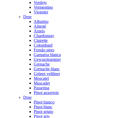
Verdejo
Vermentino
Viognier
Drue
Albarino
Aligoté
Arneis
Chardonnay
Clairette
Colombard
Fernão pires
Garnatxa blanca
Gewurztraminer
Grenache
Grenache blanc
Grüner veltliner
Moscatel
Muscadet
Passerina
Pinot auxerrois
Drue
Pinot bianco
Pinot blanc
Pinot grigio
Pinot gris