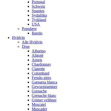
Portugal
Schweiz
Spanien
Sydafrika
Tyskland
USA
Populære
Barolo
Hvidvin
Alle Hvidvin
Drue
Albarino
Aligoté
Arneis
Chardonnay
Clairette
Colombard
Fernão pires
Garnatxa blanca
Gewurztraminer
Grenache
Grenache blanc
Grüner veltliner
Moscatel
Muscadet