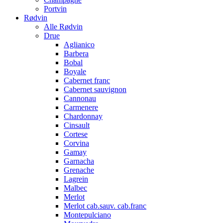
Portvin
Rødvin
Alle Rødvin
Drue
Aglianico
Barbera
Bobal
Boyale
Cabernet franc
Cabernet sauvignon
Cannonau
Carmenere
Chardonnay
Cinsault
Cortese
Corvina
Gamay
Garnacha
Grenache
Lagrein
Malbec
Merlot
Merlot cab.sauv. cab.franc
Montepulciano