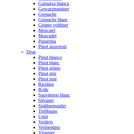
Garnatxa blanca
Gewurztraminer
Grenache
Grenache blanc
Grüner veltliner
Moscatel
Muscadet
Passerina
Pinot auxerrois
Drue
Pinot bianco
Pinot blanc
Pinot grigio
Pinot gris
Pinot noir
Riesling
Rolle
Sauvignon blanc
Silvaner
Spätburgunder
Trebbiano
Ugni
Verdejo
Vermentino
Viognier