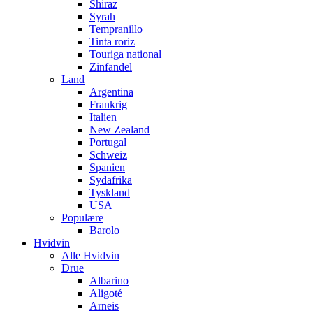
Shiraz
Syrah
Tempranillo
Tinta roriz
Touriga national
Zinfandel
Land
Argentina
Frankrig
Italien
New Zealand
Portugal
Schweiz
Spanien
Sydafrika
Tyskland
USA
Populære
Barolo
Hvidvin
Alle Hvidvin
Drue
Albarino
Aligoté
Arneis