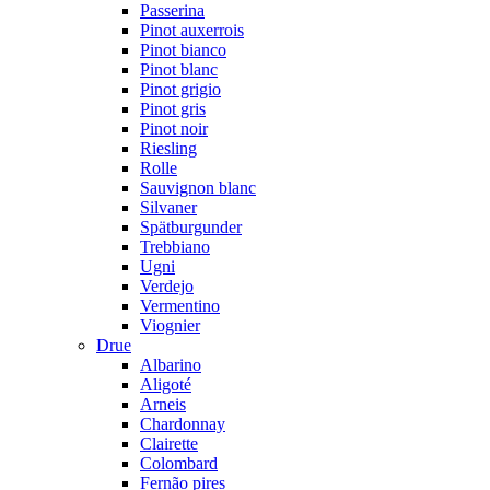
Passerina
Pinot auxerrois
Pinot bianco
Pinot blanc
Pinot grigio
Pinot gris
Pinot noir
Riesling
Rolle
Sauvignon blanc
Silvaner
Spätburgunder
Trebbiano
Ugni
Verdejo
Vermentino
Viognier
Drue
Albarino
Aligoté
Arneis
Chardonnay
Clairette
Colombard
Fernão pires