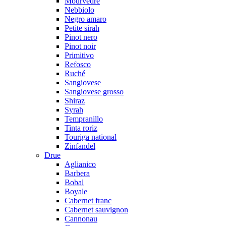
Mourvedre
Nebbiolo
Negro amaro
Petite sirah
Pinot nero
Pinot noir
Primitivo
Refosco
Ruché
Sangiovese
Sangiovese grosso
Shiraz
Syrah
Tempranillo
Tinta roriz
Touriga national
Zinfandel
Drue
Aglianico
Barbera
Bobal
Boyale
Cabernet franc
Cabernet sauvignon
Cannonau