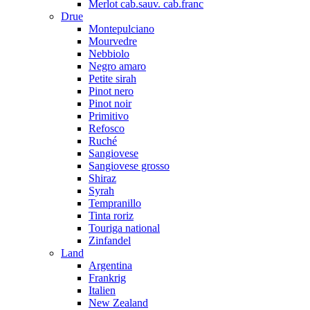
Merlot cab.sauv. cab.franc
Drue
Montepulciano
Mourvedre
Nebbiolo
Negro amaro
Petite sirah
Pinot nero
Pinot noir
Primitivo
Refosco
Ruché
Sangiovese
Sangiovese grosso
Shiraz
Syrah
Tempranillo
Tinta roriz
Touriga national
Zinfandel
Land
Argentina
Frankrig
Italien
New Zealand