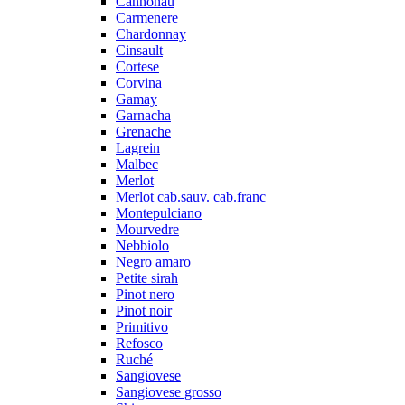
Cannonau
Carmenere
Chardonnay
Cinsault
Cortese
Corvina
Gamay
Garnacha
Grenache
Lagrein
Malbec
Merlot
Merlot cab.sauv. cab.franc
Montepulciano
Mourvedre
Nebbiolo
Negro amaro
Petite sirah
Pinot nero
Pinot noir
Primitivo
Refosco
Ruché
Sangiovese
Sangiovese grosso