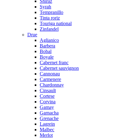
Shiraz
Syrah
Tempranillo
Tinta roriz
Touriga national
Zinfandel
Drue
Aglianico
Barbera
Bobal
Boyale
Cabernet franc
Cabernet sauvignon
Cannonau
Carmenere
Chardonnay
Cinsault
Cortese
Corvina
Gamay
Garnacha
Grenache
Lagrein
Malbec
Merlot