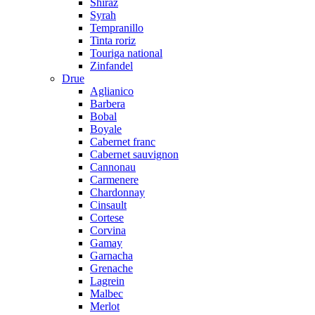
Shiraz
Syrah
Tempranillo
Tinta roriz
Touriga national
Zinfandel
Drue
Aglianico
Barbera
Bobal
Boyale
Cabernet franc
Cabernet sauvignon
Cannonau
Carmenere
Chardonnay
Cinsault
Cortese
Corvina
Gamay
Garnacha
Grenache
Lagrein
Malbec
Merlot