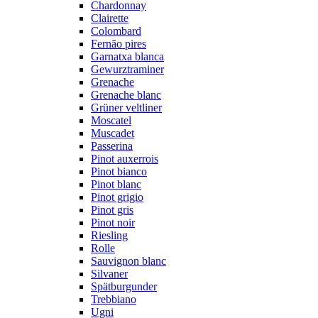
Chardonnay
Clairette
Colombard
Fernão pires
Garnatxa blanca
Gewurztraminer
Grenache
Grenache blanc
Grüner veltliner
Moscatel
Muscadet
Passerina
Pinot auxerrois
Pinot bianco
Pinot blanc
Pinot grigio
Pinot gris
Pinot noir
Riesling
Rolle
Sauvignon blanc
Silvaner
Spätburgunder
Trebbiano
Ugni