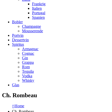
Frankrig
Italien
Portugal
Spanien
Bobler
Champagne
Mousserende
Portvin
Dessertvin
Spiritus
Armagnac
Cognac
Gin
Grappa
Rom
Tequila
Vodka
Whisky
Glas
Ch. Rombeau
Home
Ch. Rombeau