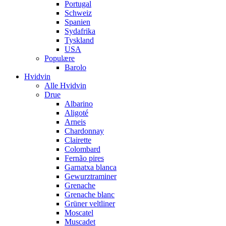
Portugal
Schweiz
Spanien
Sydafrika
Tyskland
USA
Populære
Barolo
Hvidvin
Alle Hvidvin
Drue
Albarino
Aligoté
Arneis
Chardonnay
Clairette
Colombard
Fernão pires
Garnatxa blanca
Gewurztraminer
Grenache
Grenache blanc
Grüner veltliner
Moscatel
Muscadet