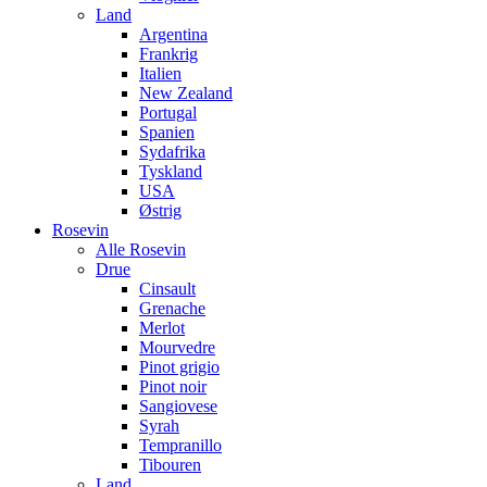
Land
Argentina
Frankrig
Italien
New Zealand
Portugal
Spanien
Sydafrika
Tyskland
USA
Østrig
Rosevin
Alle Rosevin
Drue
Cinsault
Grenache
Merlot
Mourvedre
Pinot grigio
Pinot noir
Sangiovese
Syrah
Tempranillo
Tibouren
Land