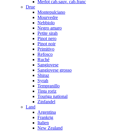
Merlot cab.sauv. cab.franc
Drue
Montepulciano
Mourvedre
Nebbiolo
Negro amaro
Petite sirah
Pinot nero
Pinot noir
Primitivo
Refosco
Ruché
Sangiovese
Sangiovese grosso
Shiraz
Syrah
Tempranillo
Tinta roriz
Touriga national
Zinfandel
Land
Argentina
Frankrig
Italien
New Zealand