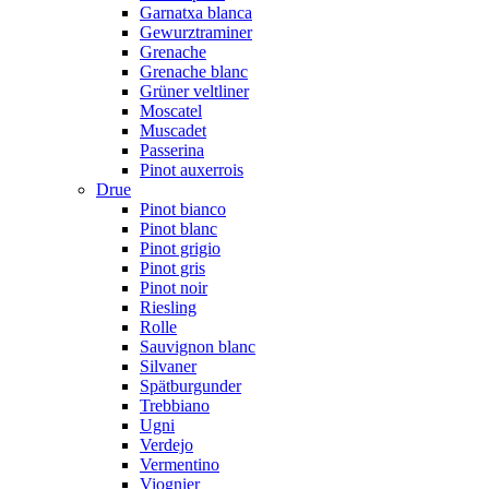
Garnatxa blanca
Gewurztraminer
Grenache
Grenache blanc
Grüner veltliner
Moscatel
Muscadet
Passerina
Pinot auxerrois
Drue
Pinot bianco
Pinot blanc
Pinot grigio
Pinot gris
Pinot noir
Riesling
Rolle
Sauvignon blanc
Silvaner
Spätburgunder
Trebbiano
Ugni
Verdejo
Vermentino
Viognier