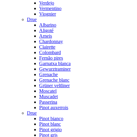
Verdejo
Vermentino
Viognier
Drue
Albarino
Aligoté
Arneis
Chardonnay
Clairette
Colombard
Fernão pires
Garnatxa blanca
Gewurztraminer
Grenache
Grenache blanc
Grüner veltliner
Moscatel
Muscadet
Passerina
Pinot auxerrois
Drue
Pinot bianco
Pinot blanc
Pinot grigio
Pinot gris