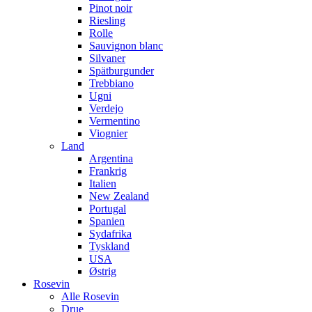
Pinot noir
Riesling
Rolle
Sauvignon blanc
Silvaner
Spätburgunder
Trebbiano
Ugni
Verdejo
Vermentino
Viognier
Land
Argentina
Frankrig
Italien
New Zealand
Portugal
Spanien
Sydafrika
Tyskland
USA
Østrig
Rosevin
Alle Rosevin
Drue