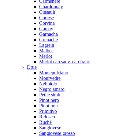
Carmenere
Chardonnay
Cinsault
Cortese
Corvina
Gamay
Garnacha
Grenache
Lagrein
Malbec
Merlot
Merlot cab.sauv. cab.franc
Drue
Montepulciano
Mourvedre
Nebbiolo
Negro amaro
Petite sirah
Pinot nero
Pinot noir
Primitivo
Refosco
Ruché
Sangiovese
Sangiovese grosso