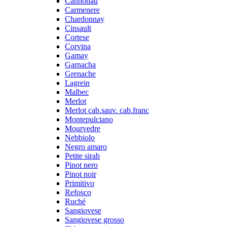
Cannonau
Carmenere
Chardonnay
Cinsault
Cortese
Corvina
Gamay
Garnacha
Grenache
Lagrein
Malbec
Merlot
Merlot cab.sauv. cab.franc
Montepulciano
Mourvedre
Nebbiolo
Negro amaro
Petite sirah
Pinot nero
Pinot noir
Primitivo
Refosco
Ruché
Sangiovese
Sangiovese grosso