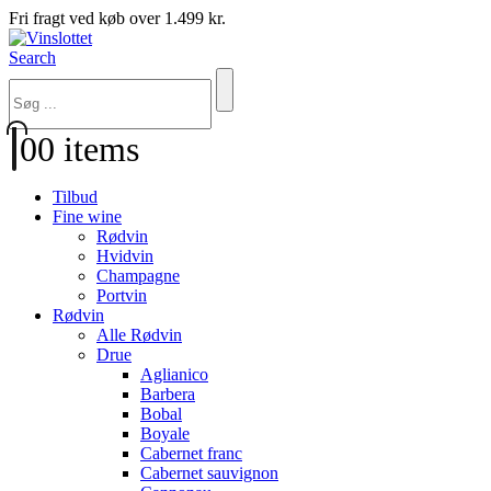
Fri fragt ved køb over 1.499 kr.
Search
0
0 items
Tilbud
Fine wine
Rødvin
Hvidvin
Champagne
Portvin
Rødvin
Alle Rødvin
Drue
Aglianico
Barbera
Bobal
Boyale
Cabernet franc
Cabernet sauvignon