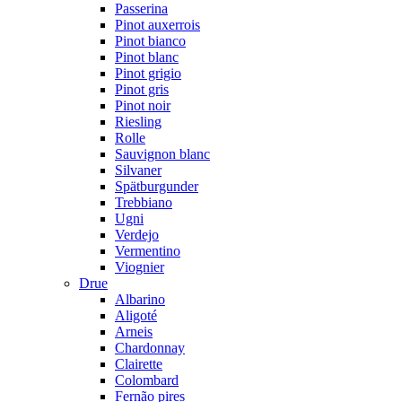
Passerina
Pinot auxerrois
Pinot bianco
Pinot blanc
Pinot grigio
Pinot gris
Pinot noir
Riesling
Rolle
Sauvignon blanc
Silvaner
Spätburgunder
Trebbiano
Ugni
Verdejo
Vermentino
Viognier
Drue
Albarino
Aligoté
Arneis
Chardonnay
Clairette
Colombard
Fernão pires