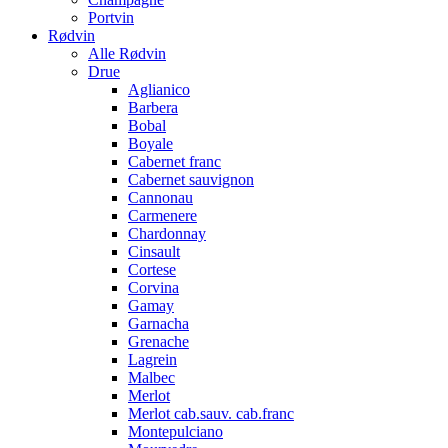
Portvin
Rødvin
Alle Rødvin
Drue
Aglianico
Barbera
Bobal
Boyale
Cabernet franc
Cabernet sauvignon
Cannonau
Carmenere
Chardonnay
Cinsault
Cortese
Corvina
Gamay
Garnacha
Grenache
Lagrein
Malbec
Merlot
Merlot cab.sauv. cab.franc
Montepulciano