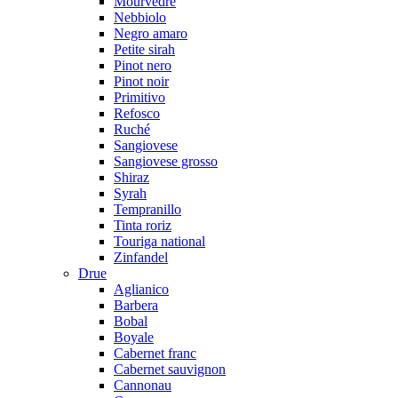
Mourvedre
Nebbiolo
Negro amaro
Petite sirah
Pinot nero
Pinot noir
Primitivo
Refosco
Ruché
Sangiovese
Sangiovese grosso
Shiraz
Syrah
Tempranillo
Tinta roriz
Touriga national
Zinfandel
Drue
Aglianico
Barbera
Bobal
Boyale
Cabernet franc
Cabernet sauvignon
Cannonau