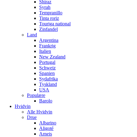
Shiraz
Syrah
Tempranillo
Tinta roriz
Touriga national
Zinfandel
Land
Argentina
Frankrig
Italien
New Zealand
Portugal
Schweiz
Spanien
Sydafrika
Tyskland
USA
Populære
Barolo
Hvidvin
Alle Hvidvin
Drue
Albarino
Aligoté
Arneis