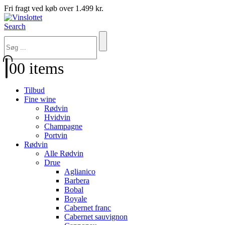
Fri fragt ved køb over 1.499 kr.
Search
0
0 items
Tilbud
Fine wine
Rødvin
Hvidvin
Champagne
Portvin
Rødvin
Alle Rødvin
Drue
Aglianico
Barbera
Bobal
Boyale
Cabernet franc
Cabernet sauvignon