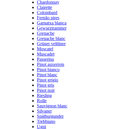
Chardonnay
Clairette
Colombard
Fernão pires
Garnatxa blanca
Gewurztraminer
Grenache
Grenache blanc
Grüner veltliner
Moscatel
Muscadet
Passerina
Pinot auxerrois
Pinot bianco
Pinot blanc
Pinot grigio
Pinot gris
Pinot noir
Riesling
Rolle
Sauvignon blanc
Silvaner
Spätburgunder
Trebbiano
Ugni