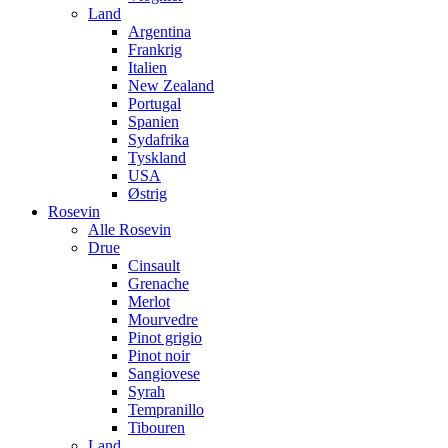
Land
Argentina
Frankrig
Italien
New Zealand
Portugal
Spanien
Sydafrika
Tyskland
USA
Østrig
Rosevin
Alle Rosevin
Drue
Cinsault
Grenache
Merlot
Mourvedre
Pinot grigio
Pinot noir
Sangiovese
Syrah
Tempranillo
Tibouren
Land