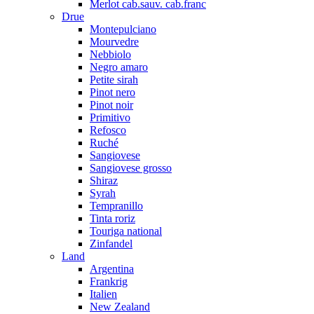
Merlot cab.sauv. cab.franc
Drue
Montepulciano
Mourvedre
Nebbiolo
Negro amaro
Petite sirah
Pinot nero
Pinot noir
Primitivo
Refosco
Ruché
Sangiovese
Sangiovese grosso
Shiraz
Syrah
Tempranillo
Tinta roriz
Touriga national
Zinfandel
Land
Argentina
Frankrig
Italien
New Zealand