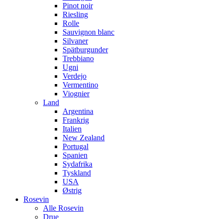
Pinot noir
Riesling
Rolle
Sauvignon blanc
Silvaner
Spätburgunder
Trebbiano
Ugni
Verdejo
Vermentino
Viognier
Land
Argentina
Frankrig
Italien
New Zealand
Portugal
Spanien
Sydafrika
Tyskland
USA
Østrig
Rosevin
Alle Rosevin
Drue