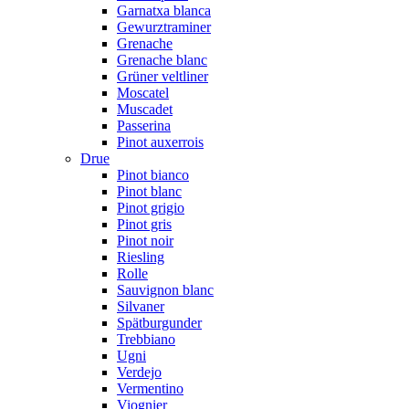
Garnatxa blanca
Gewurztraminer
Grenache
Grenache blanc
Grüner veltliner
Moscatel
Muscadet
Passerina
Pinot auxerrois
Drue
Pinot bianco
Pinot blanc
Pinot grigio
Pinot gris
Pinot noir
Riesling
Rolle
Sauvignon blanc
Silvaner
Spätburgunder
Trebbiano
Ugni
Verdejo
Vermentino
Viognier