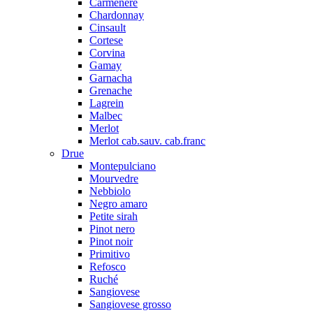
Carmenere
Chardonnay
Cinsault
Cortese
Corvina
Gamay
Garnacha
Grenache
Lagrein
Malbec
Merlot
Merlot cab.sauv. cab.franc
Drue
Montepulciano
Mourvedre
Nebbiolo
Negro amaro
Petite sirah
Pinot nero
Pinot noir
Primitivo
Refosco
Ruché
Sangiovese
Sangiovese grosso