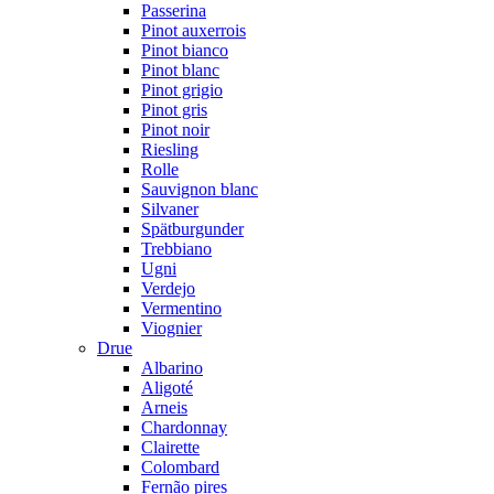
Passerina
Pinot auxerrois
Pinot bianco
Pinot blanc
Pinot grigio
Pinot gris
Pinot noir
Riesling
Rolle
Sauvignon blanc
Silvaner
Spätburgunder
Trebbiano
Ugni
Verdejo
Vermentino
Viognier
Drue
Albarino
Aligoté
Arneis
Chardonnay
Clairette
Colombard
Fernão pires