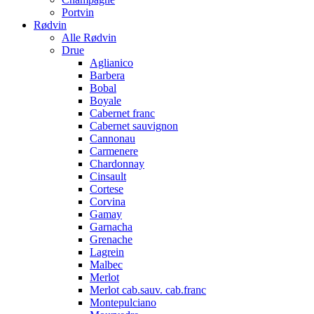
Portvin
Rødvin
Alle Rødvin
Drue
Aglianico
Barbera
Bobal
Boyale
Cabernet franc
Cabernet sauvignon
Cannonau
Carmenere
Chardonnay
Cinsault
Cortese
Corvina
Gamay
Garnacha
Grenache
Lagrein
Malbec
Merlot
Merlot cab.sauv. cab.franc
Montepulciano