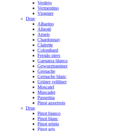
Verdejo
Vermentino
Viognier
Drue
Albarino
Aligoté
Arneis
Chardonnay
Clairette
Colombard
Fernão pires
Garnatxa blanca
Gewurztraminer
Grenache
Grenache blanc
Grüner veltliner
Moscatel
Muscadet
Passerina
Pinot auxerrois
Drue
Pinot bianco
Pinot blanc
Pinot grigio
Pinot gris