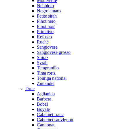
Mourvedre
Nebbiolo
Negro amaro
Petite sirah
Pinot nero
Pinot noir
Primitivo
Refosco
Ruché
Sangiovese
Sangiovese grosso
Shiraz
Syrah
Tempranillo
Tinta roriz
Touriga national
Zinfandel
Drue
Aglianico
Barbera
Bobal
Boyale
Cabernet franc
Cabernet sauvignon
Cannonau