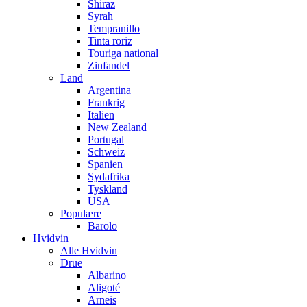
Shiraz
Syrah
Tempranillo
Tinta roriz
Touriga national
Zinfandel
Land
Argentina
Frankrig
Italien
New Zealand
Portugal
Schweiz
Spanien
Sydafrika
Tyskland
USA
Populære
Barolo
Hvidvin
Alle Hvidvin
Drue
Albarino
Aligoté
Arneis