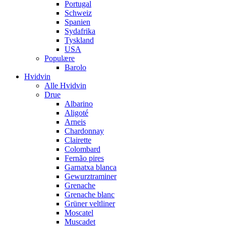
Portugal
Schweiz
Spanien
Sydafrika
Tyskland
USA
Populære
Barolo
Hvidvin
Alle Hvidvin
Drue
Albarino
Aligoté
Arneis
Chardonnay
Clairette
Colombard
Fernão pires
Garnatxa blanca
Gewurztraminer
Grenache
Grenache blanc
Grüner veltliner
Moscatel
Muscadet