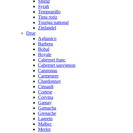
Shiraz
Syrah
Tempranillo
Tinta roriz
Touriga national
Zinfandel
Drue
Aglianico
Barbera
Bobal
Boyale
Cabernet franc
Cabernet sauvignon
Cannonau
Carmenere
Chardonnay
Cinsault
Cortese
Corvina
Gamay
Garnacha
Grenache
Lagrein
Malbec
Merlot