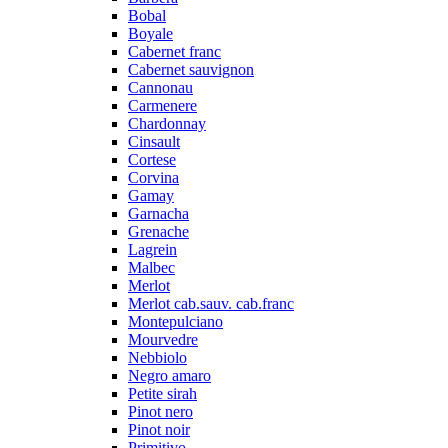
Bobal
Boyale
Cabernet franc
Cabernet sauvignon
Cannonau
Carmenere
Chardonnay
Cinsault
Cortese
Corvina
Gamay
Garnacha
Grenache
Lagrein
Malbec
Merlot
Merlot cab.sauv. cab.franc
Montepulciano
Mourvedre
Nebbiolo
Negro amaro
Petite sirah
Pinot nero
Pinot noir
Primitivo