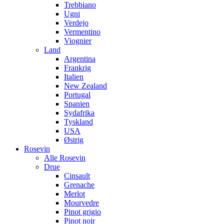
Trebbiano
Ugni
Verdejo
Vermentino
Viognier
Land
Argentina
Frankrig
Italien
New Zealand
Portugal
Spanien
Sydafrika
Tyskland
USA
Østrig
Rosevin
Alle Rosevin
Drue
Cinsault
Grenache
Merlot
Mourvedre
Pinot grigio
Pinot noir