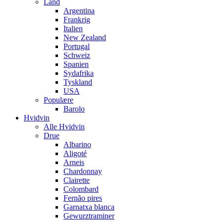
Land
Argentina
Frankrig
Italien
New Zealand
Portugal
Schweiz
Spanien
Sydafrika
Tyskland
USA
Populære
Barolo
Hvidvin
Alle Hvidvin
Drue
Albarino
Aligoté
Arneis
Chardonnay
Clairette
Colombard
Fernão pires
Garnatxa blanca
Gewurztraminer