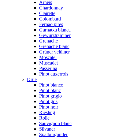
Arneis
Chardonnay
Clairette
Colombard
Fernão pires
Garnatxa blanca
Gewurztraminer
Grenache
Grenache blanc
Grüner veltliner
Moscatel
Muscadet
Passerina
Pinot auxerrois
Drue
Pinot bianco
Pinot blanc
Pinot grigio
Pinot gris
Pinot noir
Riesling
Rolle
Sauvignon blanc
Silvaner
Spätburgunder