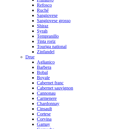
Refosco
Ruché
Sangiovese
Sangiovese grosso
Shiraz
Syrah
Tempranillo
Tinta roriz
Touriga national
Zinfandel
Drue
Aglianico
Barbera
Bobal
Boyale
Cabernet franc
Cabernet sauvignon
Cannonau
Carmenere
Chardonnay
Cinsault
Cortese
Corvina
Gamay