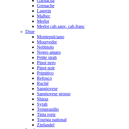
Garnacha
Grenache
Lagrein
Malbec
Merlot
Merlot cab.sauv. cab.franc
Drue
Montepulciano
Mourvedre
Nebbiolo
Negro amaro
Petite sirah
Pinot nero
Pinot noir
Primitivo
Refosco
Ruché
Sangiovese
Sangiovese grosso
Shiraz
Syrah
Tempranillo
Tinta roriz
Touriga national
Zinfandel