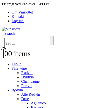
Fri fragt ved køb over 1.499 kr.
Om Vinslottet
Kontakt
Log ind
Search
0
0 items
Tilbud
Fine wine
Rødvin
Hvidvin
Champagne
Portvin
Rødvin
Alle Rødvin
Drue
Aglianico
Barbera