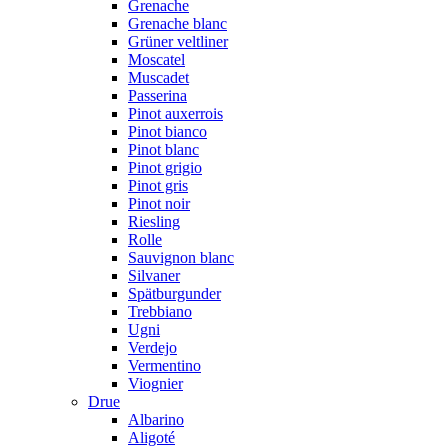
Grenache
Grenache blanc
Grüner veltliner
Moscatel
Muscadet
Passerina
Pinot auxerrois
Pinot bianco
Pinot blanc
Pinot grigio
Pinot gris
Pinot noir
Riesling
Rolle
Sauvignon blanc
Silvaner
Spätburgunder
Trebbiano
Ugni
Verdejo
Vermentino
Viognier
Drue
Albarino
Aligoté