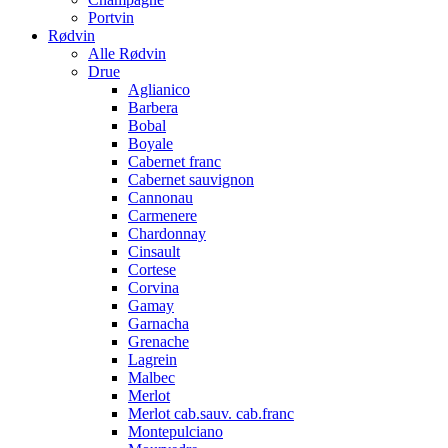
Portvin
Rødvin
Alle Rødvin
Drue
Aglianico
Barbera
Bobal
Boyale
Cabernet franc
Cabernet sauvignon
Cannonau
Carmenere
Chardonnay
Cinsault
Cortese
Corvina
Gamay
Garnacha
Grenache
Lagrein
Malbec
Merlot
Merlot cab.sauv. cab.franc
Montepulciano