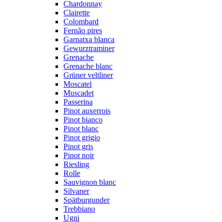
Chardonnay
Clairette
Colombard
Fernão pires
Garnatxa blanca
Gewurztraminer
Grenache
Grenache blanc
Grüner veltliner
Moscatel
Muscadet
Passerina
Pinot auxerrois
Pinot bianco
Pinot blanc
Pinot grigio
Pinot gris
Pinot noir
Riesling
Rolle
Sauvignon blanc
Silvaner
Spätburgunder
Trebbiano
Ugni