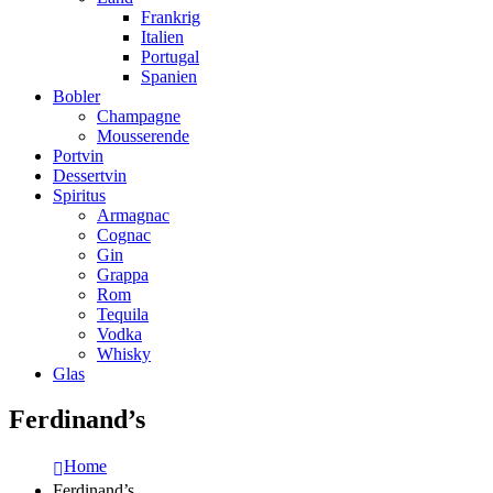
Frankrig
Italien
Portugal
Spanien
Bobler
Champagne
Mousserende
Portvin
Dessertvin
Spiritus
Armagnac
Cognac
Gin
Grappa
Rom
Tequila
Vodka
Whisky
Glas
Ferdinand’s
Home
Ferdinand’s