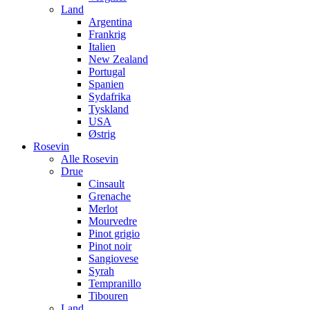
Land
Argentina
Frankrig
Italien
New Zealand
Portugal
Spanien
Sydafrika
Tyskland
USA
Østrig
Rosevin
Alle Rosevin
Drue
Cinsault
Grenache
Merlot
Mourvedre
Pinot grigio
Pinot noir
Sangiovese
Syrah
Tempranillo
Tibouren
Land