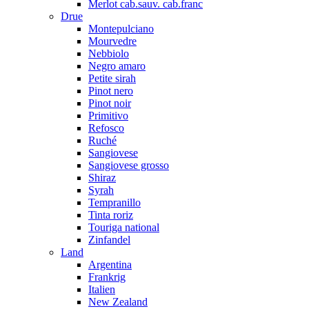
Merlot cab.sauv. cab.franc
Drue
Montepulciano
Mourvedre
Nebbiolo
Negro amaro
Petite sirah
Pinot nero
Pinot noir
Primitivo
Refosco
Ruché
Sangiovese
Sangiovese grosso
Shiraz
Syrah
Tempranillo
Tinta roriz
Touriga national
Zinfandel
Land
Argentina
Frankrig
Italien
New Zealand