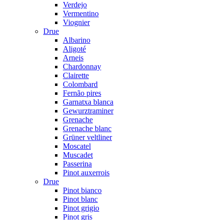
Verdejo
Vermentino
Viognier
Drue
Albarino
Aligoté
Arneis
Chardonnay
Clairette
Colombard
Fernão pires
Garnatxa blanca
Gewurztraminer
Grenache
Grenache blanc
Grüner veltliner
Moscatel
Muscadet
Passerina
Pinot auxerrois
Drue
Pinot bianco
Pinot blanc
Pinot grigio
Pinot gris