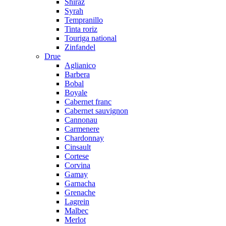
Shiraz
Syrah
Tempranillo
Tinta roriz
Touriga national
Zinfandel
Drue
Aglianico
Barbera
Bobal
Boyale
Cabernet franc
Cabernet sauvignon
Cannonau
Carmenere
Chardonnay
Cinsault
Cortese
Corvina
Gamay
Garnacha
Grenache
Lagrein
Malbec
Merlot