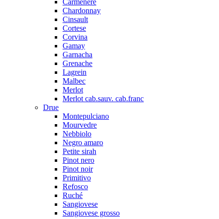
Carmenere
Chardonnay
Cinsault
Cortese
Corvina
Gamay
Garnacha
Grenache
Lagrein
Malbec
Merlot
Merlot cab.sauv. cab.franc
Drue
Montepulciano
Mourvedre
Nebbiolo
Negro amaro
Petite sirah
Pinot nero
Pinot noir
Primitivo
Refosco
Ruché
Sangiovese
Sangiovese grosso