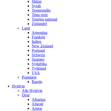
Shiraz
Syrah
Tempranillo
Tinta roriz
Touriga national
Zinfandel
Land
Argentina
Frankrig
Italien
New Zealand
Portugal
Schweiz
Spanien
Sydafrika
Tyskland
USA
Populære
Barolo
Hvidvin
Alle Hvidvin
Drue
Albarino
Aligoté
Arneis