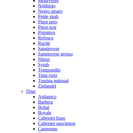
Mourvedre
Nebbiolo
Negro amaro
Petite sirah
Pinot nero
Pinot noir
Primitivo
Refosco
Ruché
Sangiovese
Sangiovese grosso
Shiraz
Syrah
Tempranillo
Tinta roriz
Touriga national
Zinfandel
Drue
Aglianico
Barbera
Bobal
Boyale
Cabernet franc
Cabernet sauvignon
Cannonau