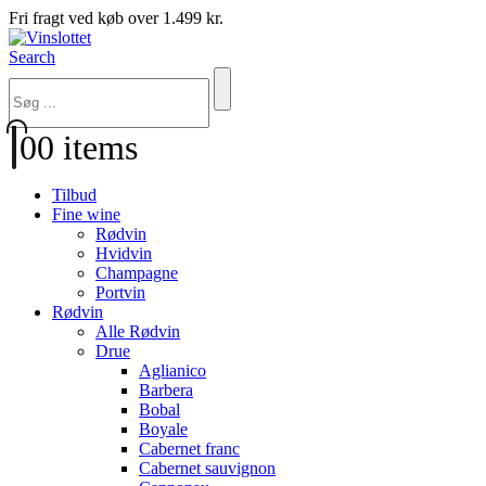
Fri fragt ved køb over 1.499 kr.
Search
0
0 items
Tilbud
Fine wine
Rødvin
Hvidvin
Champagne
Portvin
Rødvin
Alle Rødvin
Drue
Aglianico
Barbera
Bobal
Boyale
Cabernet franc
Cabernet sauvignon