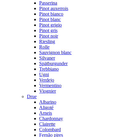
Passerina
Pinot auxerrois
Pinot bianco
Pinot blanc
Pinot grigio
Pinot gris
Pinot noir
Riesling
Rolle
Sauvignon blanc
Silvaner
Spätburgunder
Trebbiano
Ugni
Verdejo
Vermentino
Viognier
Drue
Albarino
Aligoté
Arneis
Chardonnay
Clairette
Colombard
Fernão pires