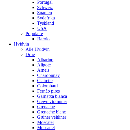
Portugal
Schweiz
Spanien
Sydafrika
Tyskland
USA
Populære
Barolo
Hvidvin
Alle Hvidvin
Drue
Albarino
Aligoté
Arneis
Chardonnay
Clairette
Colombard
Fernão pires
Garnatxa blanca
Gewurztraminer
Grenache
Grenache blanc
Grüner veltliner
Moscatel
Muscadet