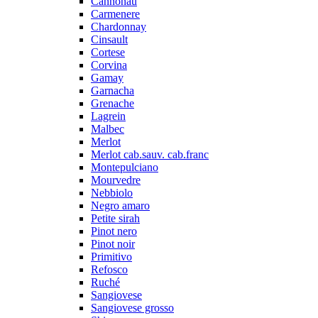
Cannonau
Carmenere
Chardonnay
Cinsault
Cortese
Corvina
Gamay
Garnacha
Grenache
Lagrein
Malbec
Merlot
Merlot cab.sauv. cab.franc
Montepulciano
Mourvedre
Nebbiolo
Negro amaro
Petite sirah
Pinot nero
Pinot noir
Primitivo
Refosco
Ruché
Sangiovese
Sangiovese grosso