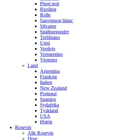
Pinot noir
Riesling
Rolle
Sauvignon blanc
Silvaner
Spätburgunder
Trebbiano
Ugni
Verdejo
Vermentino
Viognier
Land
Argentina
Frankrig
Italien
New Zealand
Portugal
Spanien
Sydafrika
Tyskland
USA
Østrig
Rosevin
Alle Rosevin
Drue