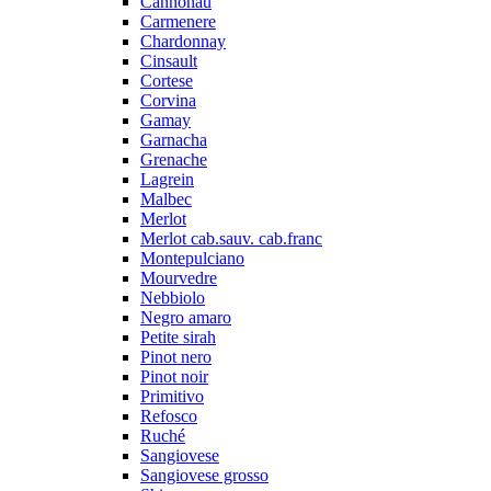
Cannonau
Carmenere
Chardonnay
Cinsault
Cortese
Corvina
Gamay
Garnacha
Grenache
Lagrein
Malbec
Merlot
Merlot cab.sauv. cab.franc
Montepulciano
Mourvedre
Nebbiolo
Negro amaro
Petite sirah
Pinot nero
Pinot noir
Primitivo
Refosco
Ruché
Sangiovese
Sangiovese grosso