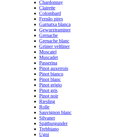
Chardonnay
Clairette
Colombard
Fernão pires
Garnatxa blanca
Gewurztraminer
Grenache
Grenache blanc
Grüner veltliner
Moscatel
Muscadet
Passerina
Pinot auxerrois
Pinot bianco
Pinot blanc
Pinot grigio
Pinot gris
Pinot noir
Riesling
Rolle
Sauvignon blanc
Silvaner
Spätburgunder
Trebbiano
Ugni