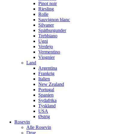
Pinot noir
Riesling
Rolle
Sauvignon blanc
Silvaner
Spätburgunder
Trebbiano
Ugni
Verdejo
Vermentino
Viognier
Land
Argentina
Frankrig
Italien
New Zealand
Portugal
Spanien
Sydafrika
Tyskland
USA
Østrig
Rosevin
Alle Rosevin
Drue