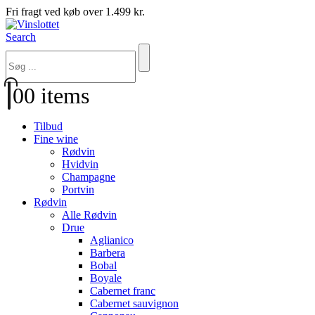
Fri fragt ved køb over 1.499 kr.
Search
0
0 items
Tilbud
Fine wine
Rødvin
Hvidvin
Champagne
Portvin
Rødvin
Alle Rødvin
Drue
Aglianico
Barbera
Bobal
Boyale
Cabernet franc
Cabernet sauvignon