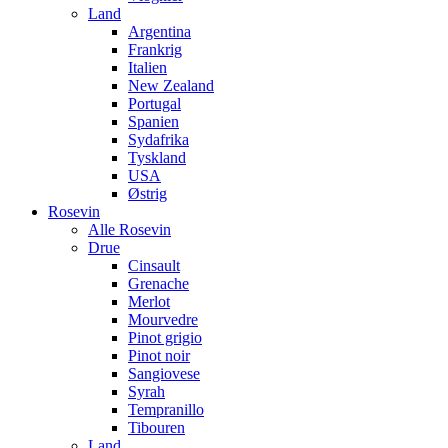
Land
Argentina
Frankrig
Italien
New Zealand
Portugal
Spanien
Sydafrika
Tyskland
USA
Østrig
Rosevin
Alle Rosevin
Drue
Cinsault
Grenache
Merlot
Mourvedre
Pinot grigio
Pinot noir
Sangiovese
Syrah
Tempranillo
Tibouren
Land