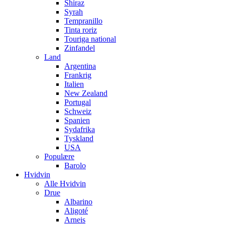
Shiraz
Syrah
Tempranillo
Tinta roriz
Touriga national
Zinfandel
Land
Argentina
Frankrig
Italien
New Zealand
Portugal
Schweiz
Spanien
Sydafrika
Tyskland
USA
Populære
Barolo
Hvidvin
Alle Hvidvin
Drue
Albarino
Aligoté
Arneis