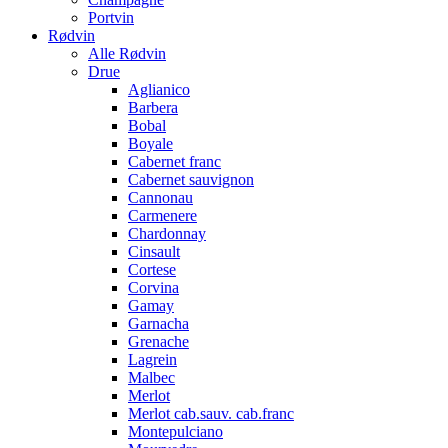
Portvin
Rødvin
Alle Rødvin
Drue
Aglianico
Barbera
Bobal
Boyale
Cabernet franc
Cabernet sauvignon
Cannonau
Carmenere
Chardonnay
Cinsault
Cortese
Corvina
Gamay
Garnacha
Grenache
Lagrein
Malbec
Merlot
Merlot cab.sauv. cab.franc
Montepulciano