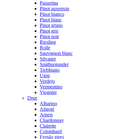
Passerina
Pinot auxerrois
Pinot bianco
Pinot blanc
Pinot grigio
Pinot gris
Pinot noir
Riesling
Rolle
Sauvignon blanc
Silvaner
Spätburgunder
Trebbiano
Ugni
Verdejo
Vermentino
Viognier
Drue
Albarino
Aligoté
Arneis
Chardonnay
Clairette
Colombard
Fernão pires