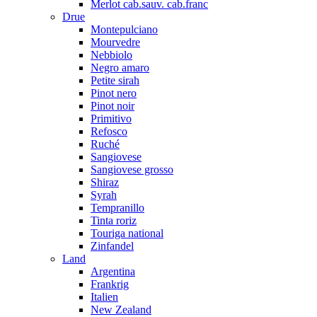
Merlot cab.sauv. cab.franc
Drue
Montepulciano
Mourvedre
Nebbiolo
Negro amaro
Petite sirah
Pinot nero
Pinot noir
Primitivo
Refosco
Ruché
Sangiovese
Sangiovese grosso
Shiraz
Syrah
Tempranillo
Tinta roriz
Touriga national
Zinfandel
Land
Argentina
Frankrig
Italien
New Zealand