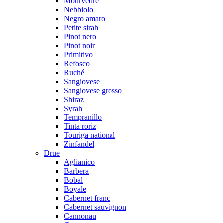
Mourvedre
Nebbiolo
Negro amaro
Petite sirah
Pinot nero
Pinot noir
Primitivo
Refosco
Ruché
Sangiovese
Sangiovese grosso
Shiraz
Syrah
Tempranillo
Tinta roriz
Touriga national
Zinfandel
Drue
Aglianico
Barbera
Bobal
Boyale
Cabernet franc
Cabernet sauvignon
Cannonau