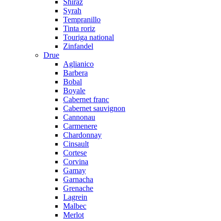
Shiraz
Syrah
Tempranillo
Tinta roriz
Touriga national
Zinfandel
Drue
Aglianico
Barbera
Bobal
Boyale
Cabernet franc
Cabernet sauvignon
Cannonau
Carmenere
Chardonnay
Cinsault
Cortese
Corvina
Gamay
Garnacha
Grenache
Lagrein
Malbec
Merlot