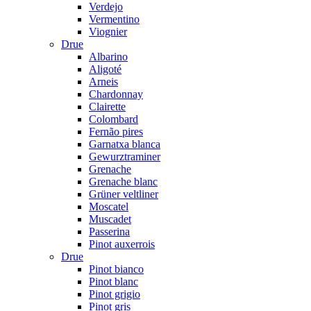
Verdejo
Vermentino
Viognier
Drue
Albarino
Aligoté
Arneis
Chardonnay
Clairette
Colombard
Fernão pires
Garnatxa blanca
Gewurztraminer
Grenache
Grenache blanc
Grüner veltliner
Moscatel
Muscadet
Passerina
Pinot auxerrois
Drue
Pinot bianco
Pinot blanc
Pinot grigio
Pinot gris