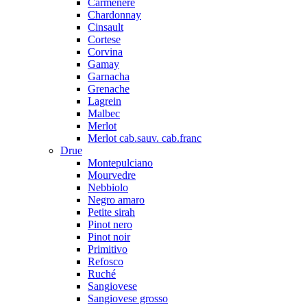
Carmenere
Chardonnay
Cinsault
Cortese
Corvina
Gamay
Garnacha
Grenache
Lagrein
Malbec
Merlot
Merlot cab.sauv. cab.franc
Drue
Montepulciano
Mourvedre
Nebbiolo
Negro amaro
Petite sirah
Pinot nero
Pinot noir
Primitivo
Refosco
Ruché
Sangiovese
Sangiovese grosso