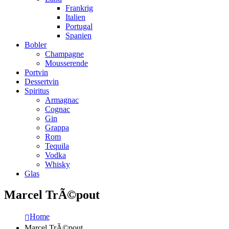
Frankrig
Italien
Portugal
Spanien
Bobler
Champagne
Mousserende
Portvin
Dessertvin
Spiritus
Armagnac
Cognac
Gin
Grappa
Rom
Tequila
Vodka
Whisky
Glas
Marcel TrÃ©pout
Home
Marcel TrÃ©pout