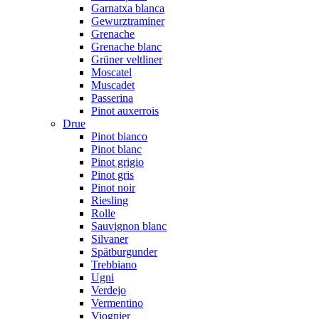
Garnatxa blanca
Gewurztraminer
Grenache
Grenache blanc
Grüner veltliner
Moscatel
Muscadet
Passerina
Pinot auxerrois
Drue
Pinot bianco
Pinot blanc
Pinot grigio
Pinot gris
Pinot noir
Riesling
Rolle
Sauvignon blanc
Silvaner
Spätburgunder
Trebbiano
Ugni
Verdejo
Vermentino
Viognier