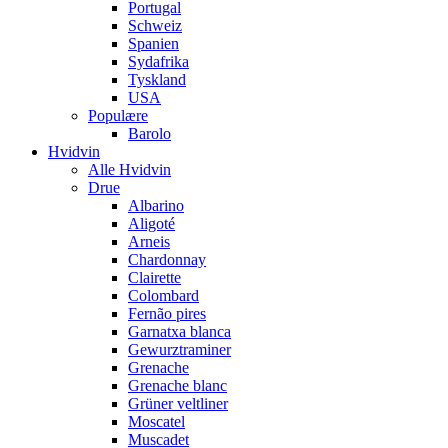
Portugal
Schweiz
Spanien
Sydafrika
Tyskland
USA
Populære
Barolo
Hvidvin
Alle Hvidvin
Drue
Albarino
Aligoté
Arneis
Chardonnay
Clairette
Colombard
Fernão pires
Garnatxa blanca
Gewurztraminer
Grenache
Grenache blanc
Grüner veltliner
Moscatel
Muscadet