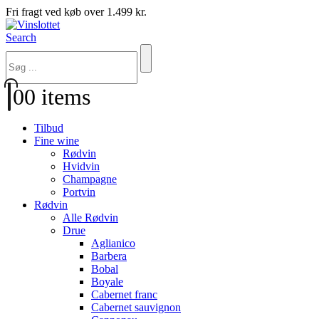
Fri fragt ved køb over 1.499 kr.
Search
0
0 items
Tilbud
Fine wine
Rødvin
Hvidvin
Champagne
Portvin
Rødvin
Alle Rødvin
Drue
Aglianico
Barbera
Bobal
Boyale
Cabernet franc
Cabernet sauvignon