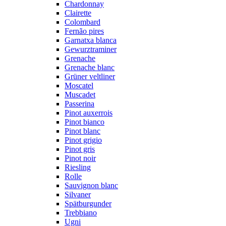
Chardonnay
Clairette
Colombard
Fernão pires
Garnatxa blanca
Gewurztraminer
Grenache
Grenache blanc
Grüner veltliner
Moscatel
Muscadet
Passerina
Pinot auxerrois
Pinot bianco
Pinot blanc
Pinot grigio
Pinot gris
Pinot noir
Riesling
Rolle
Sauvignon blanc
Silvaner
Spätburgunder
Trebbiano
Ugni