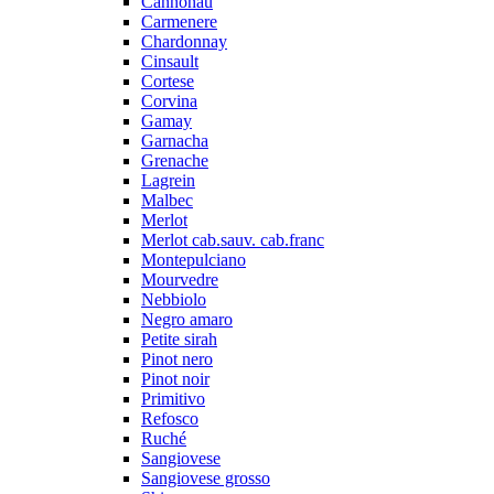
Cannonau
Carmenere
Chardonnay
Cinsault
Cortese
Corvina
Gamay
Garnacha
Grenache
Lagrein
Malbec
Merlot
Merlot cab.sauv. cab.franc
Montepulciano
Mourvedre
Nebbiolo
Negro amaro
Petite sirah
Pinot nero
Pinot noir
Primitivo
Refosco
Ruché
Sangiovese
Sangiovese grosso