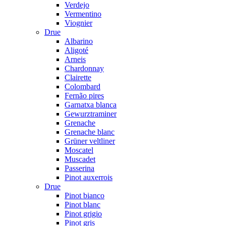
Verdejo
Vermentino
Viognier
Drue
Albarino
Aligoté
Arneis
Chardonnay
Clairette
Colombard
Fernão pires
Garnatxa blanca
Gewurztraminer
Grenache
Grenache blanc
Grüner veltliner
Moscatel
Muscadet
Passerina
Pinot auxerrois
Drue
Pinot bianco
Pinot blanc
Pinot grigio
Pinot gris