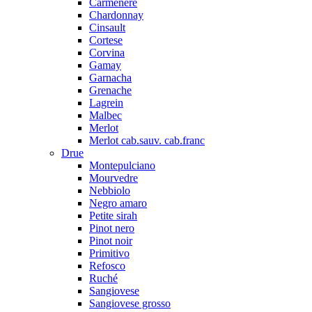
Carmenere
Chardonnay
Cinsault
Cortese
Corvina
Gamay
Garnacha
Grenache
Lagrein
Malbec
Merlot
Merlot cab.sauv. cab.franc
Drue
Montepulciano
Mourvedre
Nebbiolo
Negro amaro
Petite sirah
Pinot nero
Pinot noir
Primitivo
Refosco
Ruché
Sangiovese
Sangiovese grosso