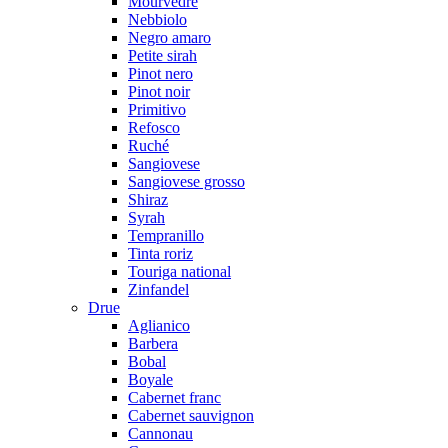
Mourvedre
Nebbiolo
Negro amaro
Petite sirah
Pinot nero
Pinot noir
Primitivo
Refosco
Ruché
Sangiovese
Sangiovese grosso
Shiraz
Syrah
Tempranillo
Tinta roriz
Touriga national
Zinfandel
Drue
Aglianico
Barbera
Bobal
Boyale
Cabernet franc
Cabernet sauvignon
Cannonau