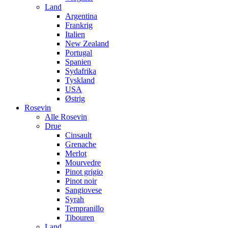
Land
Argentina
Frankrig
Italien
New Zealand
Portugal
Spanien
Sydafrika
Tyskland
USA
Østrig
Rosevin
Alle Rosevin
Drue
Cinsault
Grenache
Merlot
Mourvedre
Pinot grigio
Pinot noir
Sangiovese
Syrah
Tempranillo
Tibouren
Land