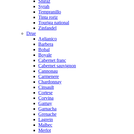
Shiraz
Syrah
Tempranillo
Tinta roriz
Touriga national
Zinfandel
Drue
Aglianico
Barbera
Bobal
Boyale
Cabernet franc
Cabernet sauvignon
Cannonau
Carmenere
Chardonnay
Cinsault
Cortese
Corvina
Gamay
Garnacha
Grenache
Lagrein
Malbec
Merlot