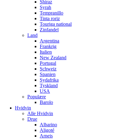
Shiraz
Syrah
Tempranillo
Tinta roriz
Touriga national
Zinfandel
Land
Argentina
Frankrig
Italien
New Zealand
Portugal
Schweiz
Spanien
Sydafrika
Tyskland
USA
Populære
Barolo
Hvidvin
Alle Hvidvin
Drue
Albarino
Aligoté
Arneis