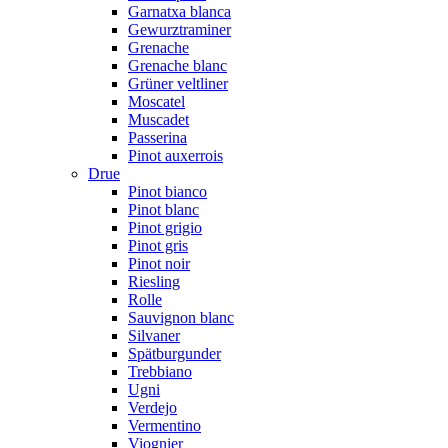
Garnatxa blanca
Gewurztraminer
Grenache
Grenache blanc
Grüner veltliner
Moscatel
Muscadet
Passerina
Pinot auxerrois
Drue
Pinot bianco
Pinot blanc
Pinot grigio
Pinot gris
Pinot noir
Riesling
Rolle
Sauvignon blanc
Silvaner
Spätburgunder
Trebbiano
Ugni
Verdejo
Vermentino
Viognier