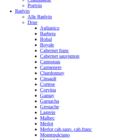
Portvin
Rødvin
Alle Rødvin
Drue
Aglianico
Barbera
Bobal
Boyale
Cabernet franc
Cabernet sauvignon
Cannonau
Carmenere
Chardonnay
Cinsault
Cortese
Corvina
Gamay
Garnacha
Grenache
Lagrein
Malbec
Merlot
Merlot cab.sauv. cab.franc
Montepulciano