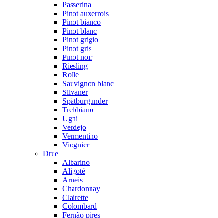
Passerina
Pinot auxerrois
Pinot bianco
Pinot blanc
Pinot grigio
Pinot gris
Pinot noir
Riesling
Rolle
Sauvignon blanc
Silvaner
Spätburgunder
Trebbiano
Ugni
Verdejo
Vermentino
Viognier
Drue
Albarino
Aligoté
Arneis
Chardonnay
Clairette
Colombard
Fernão pires