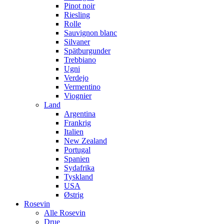
Pinot noir
Riesling
Rolle
Sauvignon blanc
Silvaner
Spätburgunder
Trebbiano
Ugni
Verdejo
Vermentino
Viognier
Land
Argentina
Frankrig
Italien
New Zealand
Portugal
Spanien
Sydafrika
Tyskland
USA
Østrig
Rosevin
Alle Rosevin
Drue