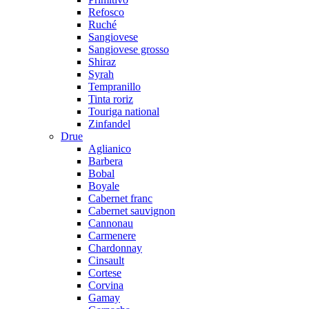
Refosco
Ruché
Sangiovese
Sangiovese grosso
Shiraz
Syrah
Tempranillo
Tinta roriz
Touriga national
Zinfandel
Drue
Aglianico
Barbera
Bobal
Boyale
Cabernet franc
Cabernet sauvignon
Cannonau
Carmenere
Chardonnay
Cinsault
Cortese
Corvina
Gamay