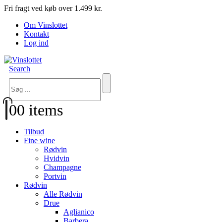
Fri fragt ved køb over 1.499 kr.
Om Vinslottet
Kontakt
Log ind
Search
0
0 items
Tilbud
Fine wine
Rødvin
Hvidvin
Champagne
Portvin
Rødvin
Alle Rødvin
Drue
Aglianico
Barbera