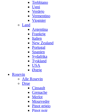
Trebbiano
Ugni
Verdejo
Vermentino
Viognier
Land
Argentina
Frankrig
Italien
New Zealand
Portugal
Spanien
Sydafrika
Tyskland
USA
Østrig
Rosevin
Alle Rosevin
Drue
Cinsault
Grenache
Merlot
Mourvedre
Pinot grigio
Pinot noir