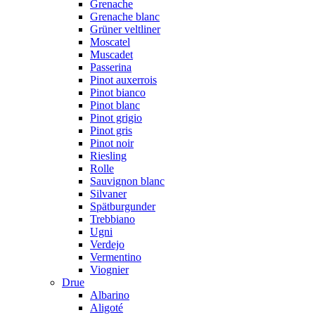
Grenache
Grenache blanc
Grüner veltliner
Moscatel
Muscadet
Passerina
Pinot auxerrois
Pinot bianco
Pinot blanc
Pinot grigio
Pinot gris
Pinot noir
Riesling
Rolle
Sauvignon blanc
Silvaner
Spätburgunder
Trebbiano
Ugni
Verdejo
Vermentino
Viognier
Drue
Albarino
Aligoté