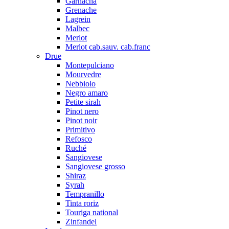
Garnacha
Grenache
Lagrein
Malbec
Merlot
Merlot cab.sauv. cab.franc
Drue
Montepulciano
Mourvedre
Nebbiolo
Negro amaro
Petite sirah
Pinot nero
Pinot noir
Primitivo
Refosco
Ruché
Sangiovese
Sangiovese grosso
Shiraz
Syrah
Tempranillo
Tinta roriz
Touriga national
Zinfandel