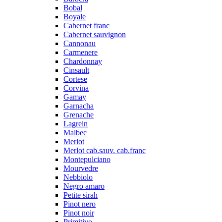
Bobal
Boyale
Cabernet franc
Cabernet sauvignon
Cannonau
Carmenere
Chardonnay
Cinsault
Cortese
Corvina
Gamay
Garnacha
Grenache
Lagrein
Malbec
Merlot
Merlot cab.sauv. cab.franc
Montepulciano
Mourvedre
Nebbiolo
Negro amaro
Petite sirah
Pinot nero
Pinot noir
Primitivo