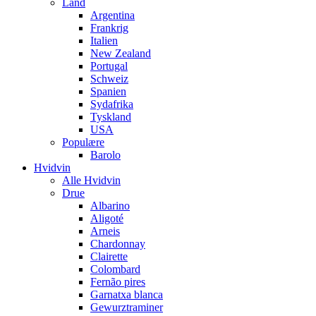
Land
Argentina
Frankrig
Italien
New Zealand
Portugal
Schweiz
Spanien
Sydafrika
Tyskland
USA
Populære
Barolo
Hvidvin
Alle Hvidvin
Drue
Albarino
Aligoté
Arneis
Chardonnay
Clairette
Colombard
Fernão pires
Garnatxa blanca
Gewurztraminer