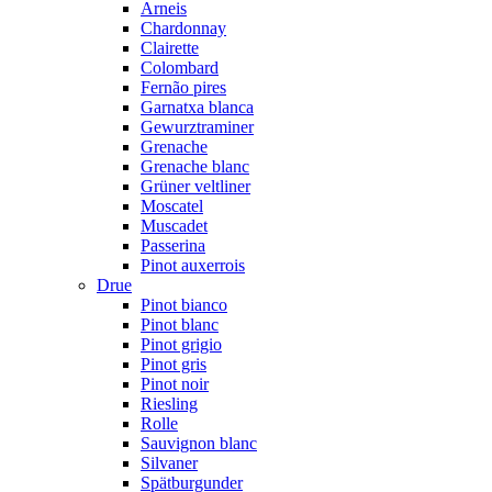
Arneis
Chardonnay
Clairette
Colombard
Fernão pires
Garnatxa blanca
Gewurztraminer
Grenache
Grenache blanc
Grüner veltliner
Moscatel
Muscadet
Passerina
Pinot auxerrois
Drue
Pinot bianco
Pinot blanc
Pinot grigio
Pinot gris
Pinot noir
Riesling
Rolle
Sauvignon blanc
Silvaner
Spätburgunder