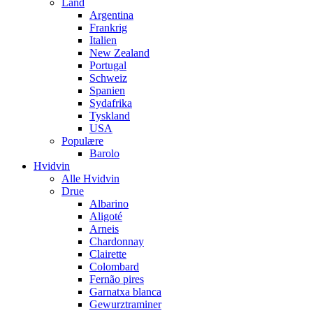
Land
Argentina
Frankrig
Italien
New Zealand
Portugal
Schweiz
Spanien
Sydafrika
Tyskland
USA
Populære
Barolo
Hvidvin
Alle Hvidvin
Drue
Albarino
Aligoté
Arneis
Chardonnay
Clairette
Colombard
Fernão pires
Garnatxa blanca
Gewurztraminer