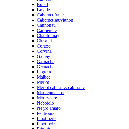
Bobal
Boyale
Cabernet franc
Cabernet sauvignon
Cannonau
Carmenere
Chardonnay
Cinsault
Cortese
Corvina
Gamay
Garnacha
Grenache
Lagrein
Malbec
Merlot
Merlot cab.sauv. cab.franc
Montepulciano
Mourvedre
Nebbiolo
Negro amaro
Petite sirah
Pinot nero
Pinot noir
Primitivo