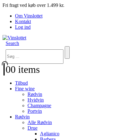
Fri fragt ved køb over 1.499 kr.
Om Vinslottet
Kontakt
Log ind
Search
0
0 items
Tilbud
Fine wine
Rødvin
Hvidvin
Champagne
Portvin
Rødvin
Alle Rødvin
Drue
Aglianico
Barbera