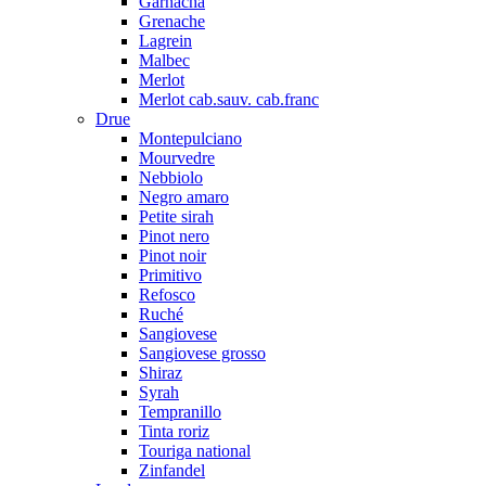
Garnacha
Grenache
Lagrein
Malbec
Merlot
Merlot cab.sauv. cab.franc
Drue
Montepulciano
Mourvedre
Nebbiolo
Negro amaro
Petite sirah
Pinot nero
Pinot noir
Primitivo
Refosco
Ruché
Sangiovese
Sangiovese grosso
Shiraz
Syrah
Tempranillo
Tinta roriz
Touriga national
Zinfandel