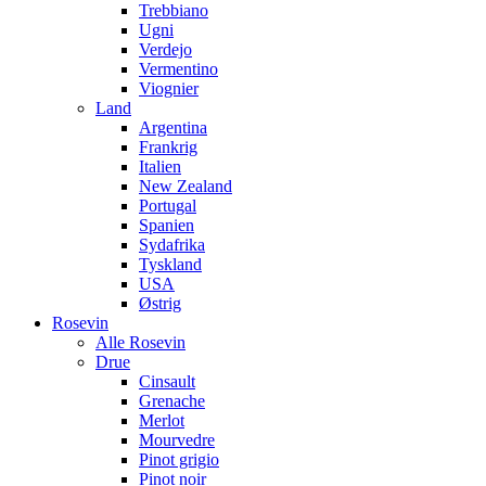
Trebbiano
Ugni
Verdejo
Vermentino
Viognier
Land
Argentina
Frankrig
Italien
New Zealand
Portugal
Spanien
Sydafrika
Tyskland
USA
Østrig
Rosevin
Alle Rosevin
Drue
Cinsault
Grenache
Merlot
Mourvedre
Pinot grigio
Pinot noir