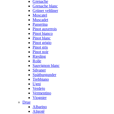
Grenache
Grenache blanc
Grüner veltliner
Moscatel
Muscadet
Passerina
Pinot auxerrois
Pinot bianco
Pinot blanc
Pinot grigio
Pinot gris
Pinot noir
Riesling
Rolle
Sauvignon blanc
Silvaner
Spätburgunder
Trebbiano
Ugni
Verdejo
Vermentino
Viognier
Drue
Albarino
Aligoté