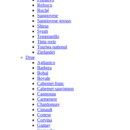
Refosco
Ruché
Sangiovese
Sangiovese grosso
Shiraz
Syrah
Tempranillo
Tinta roriz
Touriga national
Zinfandel
Drue
Aglianico
Barbera
Bobal
Boyale
Cabernet franc
Cabernet sauvignon
Cannonau
Carmenere
Chardonnay
Cinsault
Cortese
Corvina
Gamay