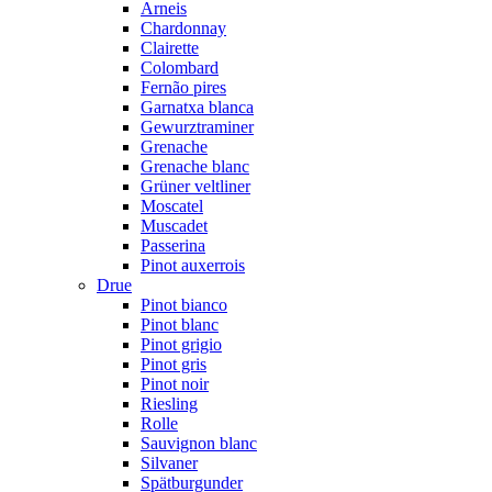
Arneis
Chardonnay
Clairette
Colombard
Fernão pires
Garnatxa blanca
Gewurztraminer
Grenache
Grenache blanc
Grüner veltliner
Moscatel
Muscadet
Passerina
Pinot auxerrois
Drue
Pinot bianco
Pinot blanc
Pinot grigio
Pinot gris
Pinot noir
Riesling
Rolle
Sauvignon blanc
Silvaner
Spätburgunder