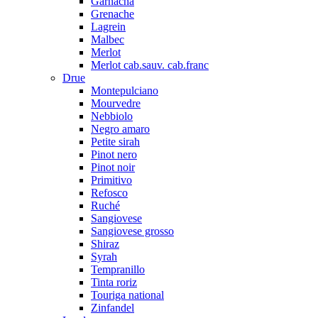
Garnacha
Grenache
Lagrein
Malbec
Merlot
Merlot cab.sauv. cab.franc
Drue
Montepulciano
Mourvedre
Nebbiolo
Negro amaro
Petite sirah
Pinot nero
Pinot noir
Primitivo
Refosco
Ruché
Sangiovese
Sangiovese grosso
Shiraz
Syrah
Tempranillo
Tinta roriz
Touriga national
Zinfandel