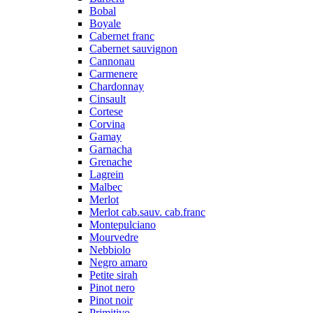
Bobal
Boyale
Cabernet franc
Cabernet sauvignon
Cannonau
Carmenere
Chardonnay
Cinsault
Cortese
Corvina
Gamay
Garnacha
Grenache
Lagrein
Malbec
Merlot
Merlot cab.sauv. cab.franc
Montepulciano
Mourvedre
Nebbiolo
Negro amaro
Petite sirah
Pinot nero
Pinot noir
Primitivo