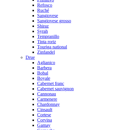
Refosco
Ruché
Sangiovese
Sangiovese grosso
Shiraz
Syrah
Tempranillo
Tinta roriz
Touriga national
Zinfandel
Drue
Aglianico
Barbera
Bobal
Boyale
Cabernet franc
Cabernet sauvignon
Cannonau
Carmenere
Chardonnay
Cinsault
Cortese
Corvina
Gamay