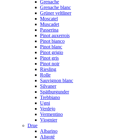
Grenache
Grenache blanc
Grüner veltliner
Moscatel
Muscadet
Passerina
Pinot auxerrois
Pinot bianco
Pinot blanc
Pinot grigio
Pinot gris
Pinot noir
Riesling
Rolle
Sauvignon blanc
Silvaner
Spätburgunder
Trebbiano
Ugni
Verdejo
Vermentino
Viognier
Drue
Albarino
Aligoté