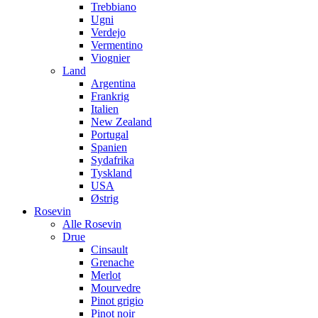
Trebbiano
Ugni
Verdejo
Vermentino
Viognier
Land
Argentina
Frankrig
Italien
New Zealand
Portugal
Spanien
Sydafrika
Tyskland
USA
Østrig
Rosevin
Alle Rosevin
Drue
Cinsault
Grenache
Merlot
Mourvedre
Pinot grigio
Pinot noir