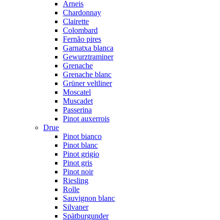
Arneis
Chardonnay
Clairette
Colombard
Fernão pires
Garnatxa blanca
Gewurztraminer
Grenache
Grenache blanc
Grüner veltliner
Moscatel
Muscadet
Passerina
Pinot auxerrois
Drue
Pinot bianco
Pinot blanc
Pinot grigio
Pinot gris
Pinot noir
Riesling
Rolle
Sauvignon blanc
Silvaner
Spätburgunder