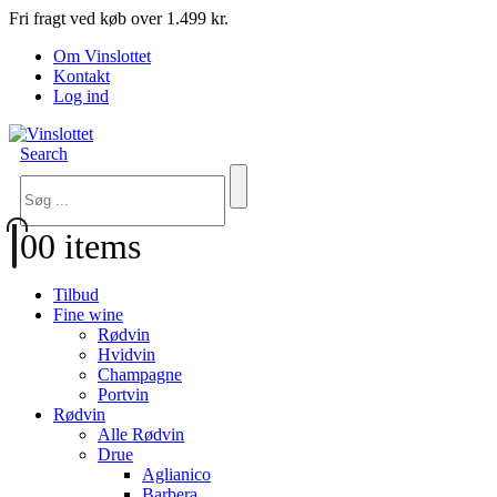
Fri fragt ved køb over 1.499 kr.
Om Vinslottet
Kontakt
Log ind
Search
0
0 items
Tilbud
Fine wine
Rødvin
Hvidvin
Champagne
Portvin
Rødvin
Alle Rødvin
Drue
Aglianico
Barbera