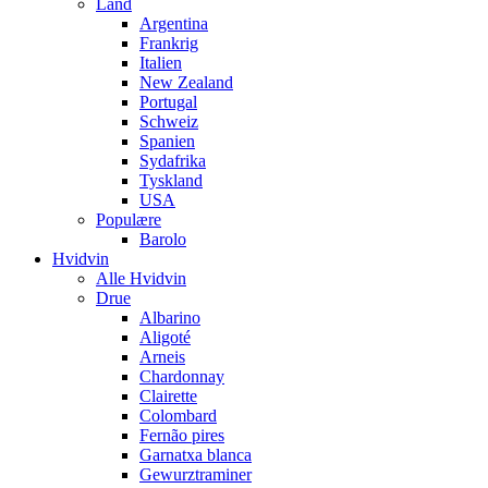
Land
Argentina
Frankrig
Italien
New Zealand
Portugal
Schweiz
Spanien
Sydafrika
Tyskland
USA
Populære
Barolo
Hvidvin
Alle Hvidvin
Drue
Albarino
Aligoté
Arneis
Chardonnay
Clairette
Colombard
Fernão pires
Garnatxa blanca
Gewurztraminer