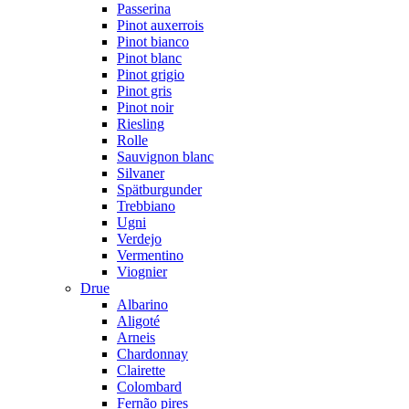
Passerina
Pinot auxerrois
Pinot bianco
Pinot blanc
Pinot grigio
Pinot gris
Pinot noir
Riesling
Rolle
Sauvignon blanc
Silvaner
Spätburgunder
Trebbiano
Ugni
Verdejo
Vermentino
Viognier
Drue
Albarino
Aligoté
Arneis
Chardonnay
Clairette
Colombard
Fernão pires