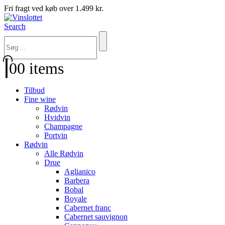
Fri fragt ved køb over 1.499 kr.
Search
0
0 items
Tilbud
Fine wine
Rødvin
Hvidvin
Champagne
Portvin
Rødvin
Alle Rødvin
Drue
Aglianico
Barbera
Bobal
Boyale
Cabernet franc
Cabernet sauvignon