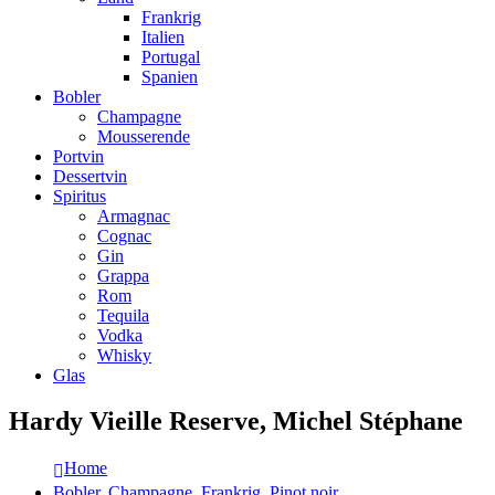
Frankrig
Italien
Portugal
Spanien
Bobler
Champagne
Mousserende
Portvin
Dessertvin
Spiritus
Armagnac
Cognac
Gin
Grappa
Rom
Tequila
Vodka
Whisky
Glas
Hardy Vieille Reserve, Michel Stéphane
Home
Bobler
,
Champagne
,
Frankrig
,
Pinot noir