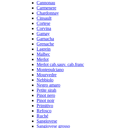
Cannonau
Carmenere
Chardonnay
Cinsault
Cortese
Corvina
Gamay
Garnacha
Grenache
Lagrein
Malbec
Merlot
Merlot cab.sauv. cab.franc
Montepulciano
Mourvedre
Nebbiolo
Negro amaro
Petite sirah
Pinot nero
Pinot noir
Primitivo
Refosco
Ruché
Sangiovese
Sangiovese grosso