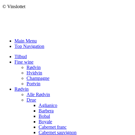
© Vinslottet
Main Menu
Top Navigation
Tilbud
Fine wine
Rødvin
Hvidvin
Champagne
Portvin
Rødvin
Alle Rødvin
Drue
Aglianico
Barbera
Bobal
Boyale
Cabernet franc
Cabernet sauvignon