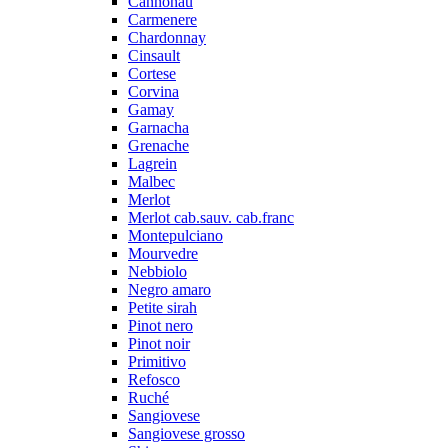
Cannonau
Carmenere
Chardonnay
Cinsault
Cortese
Corvina
Gamay
Garnacha
Grenache
Lagrein
Malbec
Merlot
Merlot cab.sauv. cab.franc
Montepulciano
Mourvedre
Nebbiolo
Negro amaro
Petite sirah
Pinot nero
Pinot noir
Primitivo
Refosco
Ruché
Sangiovese
Sangiovese grosso