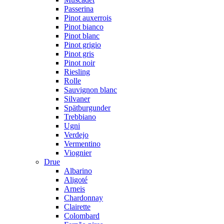
Passerina
Pinot auxerrois
Pinot bianco
Pinot blanc
Pinot grigio
Pinot gris
Pinot noir
Riesling
Rolle
Sauvignon blanc
Silvaner
Spätburgunder
Trebbiano
Ugni
Verdejo
Vermentino
Viognier
Drue
Albarino
Aligoté
Arneis
Chardonnay
Clairette
Colombard