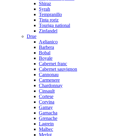
Shiraz
Syrah
Tempranillo
Tinta roriz
Touriga national
Zinfandel
Drue
Aglianico
Barbera
Bobal
Boyale
Cabernet franc
Cabernet sauvignon
Cannonau
Carmenere
Chardonnay
Cinsault
Cortese
Corvina
Gamay
Garnacha
Grenache
Lagrein
Malbec
Merlot