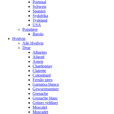
Portugal
Schweiz
Spanien
Sydafrika
Tyskland
USA
Populære
Barolo
Hvidvin
Alle Hvidvin
Drue
Albarino
Aligoté
Arneis
Chardonnay
Clairette
Colombard
Fernão pires
Garnatxa blanca
Gewurztraminer
Grenache
Grenache blanc
Grüner veltliner
Moscatel
Muscadet