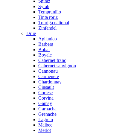
Shiraz
Syrah
Tempranillo
Tinta roriz
Touriga national
Zinfandel
Drue
Aglianico
Barbera
Bobal
Boyale
Cabernet franc
Cabernet sauvignon
Cannonau
Carmenere
Chardonnay
Cinsault
Cortese
Corvina
Gamay
Garnacha
Grenache
Lagrein
Malbec
Merlot