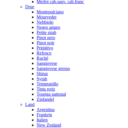
Merlot cab.sauv. cab.franc
Drue
Montepulciano
Mourvedre
Nebbiolo
Negro amaro
Petite sirah
Pinot nero
Pinot noir
Primitivo
Refosco
Ruché
Sangiovese
Sangiovese grosso
Shiraz
Syrah
Tempranillo
Tinta roriz
Touriga national
Zinfandel
Land
Argentina
Frankrig
Italien
New Zealand