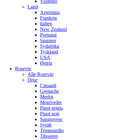
Viognier
Land
Argentina
Frankrig
Italien
New Zealand
Portugal
Spanien
Sydafrika
Tyskland
USA
Østrig
Rosevin
Alle Rosevin
Drue
Cinsault
Grenache
Merlot
Mourvedre
Pinot grigio
Pinot noir
Sangiovese
Syrah
Tempranillo
Tibouren