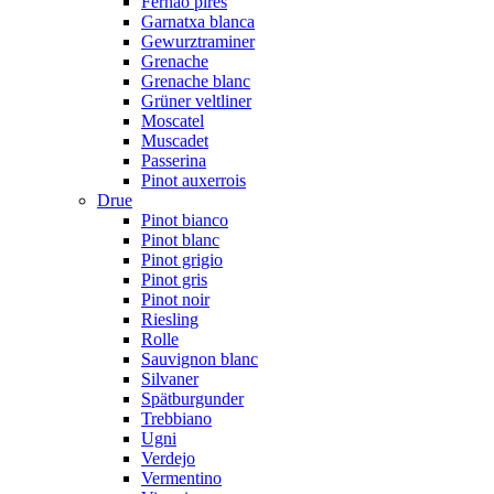
Fernão pires
Garnatxa blanca
Gewurztraminer
Grenache
Grenache blanc
Grüner veltliner
Moscatel
Muscadet
Passerina
Pinot auxerrois
Drue
Pinot bianco
Pinot blanc
Pinot grigio
Pinot gris
Pinot noir
Riesling
Rolle
Sauvignon blanc
Silvaner
Spätburgunder
Trebbiano
Ugni
Verdejo
Vermentino