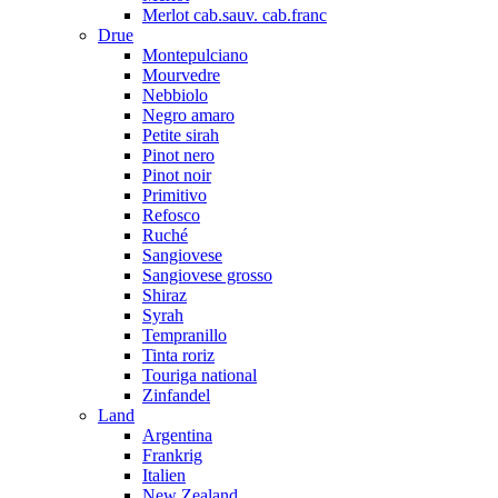
Merlot cab.sauv. cab.franc
Drue
Montepulciano
Mourvedre
Nebbiolo
Negro amaro
Petite sirah
Pinot nero
Pinot noir
Primitivo
Refosco
Ruché
Sangiovese
Sangiovese grosso
Shiraz
Syrah
Tempranillo
Tinta roriz
Touriga national
Zinfandel
Land
Argentina
Frankrig
Italien
New Zealand