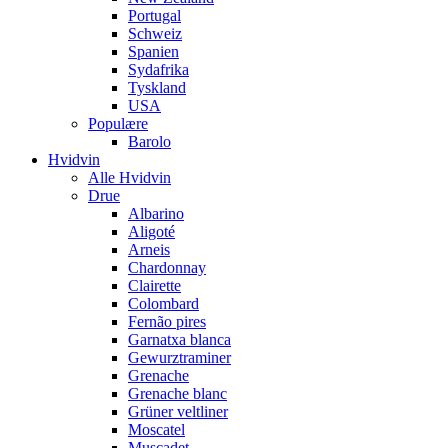
Portugal
Schweiz
Spanien
Sydafrika
Tyskland
USA
Populære
Barolo
Hvidvin
Alle Hvidvin
Drue
Albarino
Aligoté
Arneis
Chardonnay
Clairette
Colombard
Fernão pires
Garnatxa blanca
Gewurztraminer
Grenache
Grenache blanc
Grüner veltliner
Moscatel
Muscadet