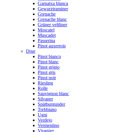
Garnatxa blanca
Gewurztraminer
Grenache
Grenache blanc
Grüner veltliner
Moscatel
Muscadet
Passerina
Pinot auxerrois
Drue
Pinot bianco
Pinot blanc
Pinot grigio
Pinot gris
Pinot noir
Riesling
Rolle
Sauvignon blanc
Silvaner
Spätburgunder
Trebbiano
Ugni
Verdejo
Vermentino
Viognier