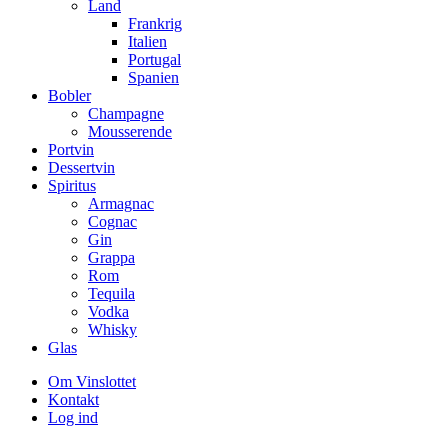
Land
Frankrig
Italien
Portugal
Spanien
Bobler
Champagne
Mousserende
Portvin
Dessertvin
Spiritus
Armagnac
Cognac
Gin
Grappa
Rom
Tequila
Vodka
Whisky
Glas
Om Vinslottet
Kontakt
Log ind