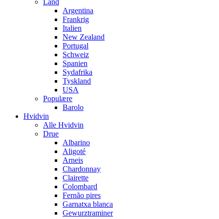
Land
Argentina
Frankrig
Italien
New Zealand
Portugal
Schweiz
Spanien
Sydafrika
Tyskland
USA
Populære
Barolo
Hvidvin
Alle Hvidvin
Drue
Albarino
Aligoté
Arneis
Chardonnay
Clairette
Colombard
Fernão pires
Garnatxa blanca
Gewurztraminer