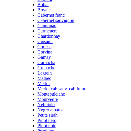
Bobal
Boyale
Cabernet franc
Cabernet sauvignon
Cannonau
Carmenere
Chardonnay
Cinsault
Cortese
Corvina
Gamay
Garnacha
Grenache
Lagrein
Malbec
Merlot
Merlot cab.sauv. cab.franc
Montepulciano
Mourvedre
Nebbiolo
Negro amaro
Petite sirah
Pinot nero
Pinot noir
Primitivo