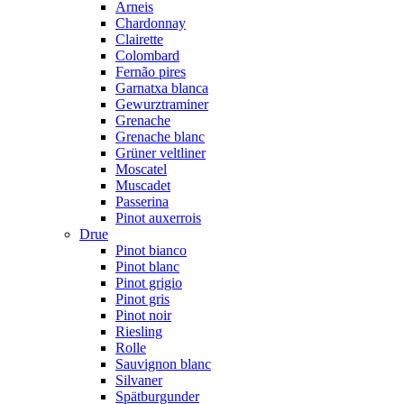
Arneis
Chardonnay
Clairette
Colombard
Fernão pires
Garnatxa blanca
Gewurztraminer
Grenache
Grenache blanc
Grüner veltliner
Moscatel
Muscadet
Passerina
Pinot auxerrois
Drue
Pinot bianco
Pinot blanc
Pinot grigio
Pinot gris
Pinot noir
Riesling
Rolle
Sauvignon blanc
Silvaner
Spätburgunder