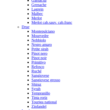
Garnacha
Grenache
Lagrein
Malbec
Merlot
Merlot cab.sauv. cab.franc
Drue
Montepulciano
Mourvedre
Nebbiolo
Negro amaro
Petite sirah
Pinot nero
Pinot noir
Primitivo
Refosco
Ruché
Sangiovese
Sangiovese grosso
Shiraz
Syrah
Tempranillo
Tinta roriz
Touriga national
Zinfandel