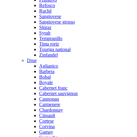
Refosco
Ruché
Sangiovese
Sangiovese grosso
Shiraz
Syrah
Tempranillo
Tinta roriz
Touriga national
Zinfandel
Drue
Aglianico
Barbera
Bobal
Boyale
Cabernet franc
Cabernet sauvignon
Cannonau
Carmenere
Chardonnay
Cinsault
Cortese
Corvina
Gamay