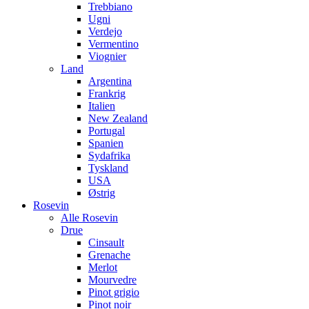
Trebbiano
Ugni
Verdejo
Vermentino
Viognier
Land
Argentina
Frankrig
Italien
New Zealand
Portugal
Spanien
Sydafrika
Tyskland
USA
Østrig
Rosevin
Alle Rosevin
Drue
Cinsault
Grenache
Merlot
Mourvedre
Pinot grigio
Pinot noir