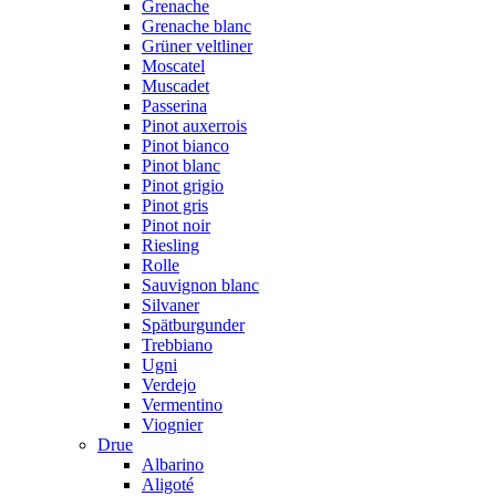
Grenache
Grenache blanc
Grüner veltliner
Moscatel
Muscadet
Passerina
Pinot auxerrois
Pinot bianco
Pinot blanc
Pinot grigio
Pinot gris
Pinot noir
Riesling
Rolle
Sauvignon blanc
Silvaner
Spätburgunder
Trebbiano
Ugni
Verdejo
Vermentino
Viognier
Drue
Albarino
Aligoté