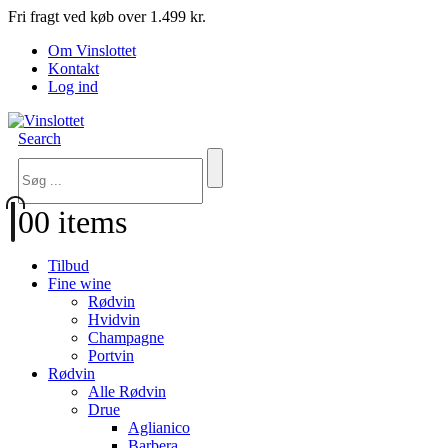
Fri fragt ved køb over 1.499 kr.
Om Vinslottet
Kontakt
Log ind
Search
0
0 items
Tilbud
Fine wine
Rødvin
Hvidvin
Champagne
Portvin
Rødvin
Alle Rødvin
Drue
Aglianico
Barbera