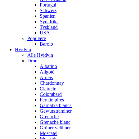
Portugal
Schweiz
Spanien
Sydafrika
Tyskland
USA
Populære
Barolo
Hvidvin
Alle Hvidvin
Drue
Albarino
Aligoté
Arneis
Chardonnay
Clairette
Colombard
Fernão pires
Garnatxa blanca
Gewurztraminer
Grenache
Grenache blanc
Grüner veltliner
Moscatel
Muscadet