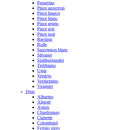
Passerina
Pinot auxerrois
Pinot bianco
Pinot blanc
Pinot grigio
Pinot gris
Pinot noir
Riesling
Rolle
Sauvignon blanc
Silvaner
Spätburgunder
Trebbiano
Ugni
Verdejo
Vermentino
Viognier
Drue
Albarino
Aligoté
Arneis
Chardonnay
Clairette
Colombard
Fernão pires