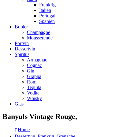
Frankrig
Italien
Portugal
Spanien
Bobler
Champagne
Mousserende
Portvin
Dessertvin
Spiritus
Armagnac
Cognac
Gin
Grappa
Rom
Tequila
Vodka
Whisky
Glas
Banyuls Vintage Rouge,
Home
Dessertvin
,
Frankrig
,
Grenache