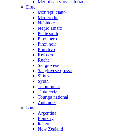
Merlot cab.sauv. cab.franc
Drue
Montepulciano
Mourvedre
Nebbiolo
Negro amaro
Petite sirah
Pinot nero
Pinot noir
Primitivo
Refosco
Ruché
Sangiovese
Sangiovese grosso
Shiraz
Syrah
Tempranillo
Tinta roriz
Touriga national
Zinfandel
Land
Argentina
Frankrig
Italien
New Zealand