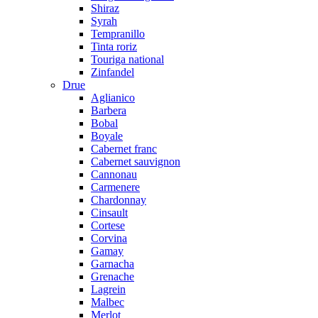
Shiraz
Syrah
Tempranillo
Tinta roriz
Touriga national
Zinfandel
Drue
Aglianico
Barbera
Bobal
Boyale
Cabernet franc
Cabernet sauvignon
Cannonau
Carmenere
Chardonnay
Cinsault
Cortese
Corvina
Gamay
Garnacha
Grenache
Lagrein
Malbec
Merlot