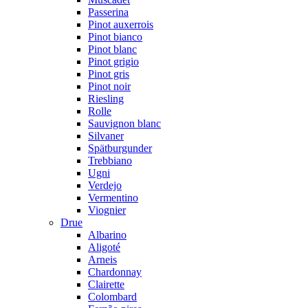
Passerina
Pinot auxerrois
Pinot bianco
Pinot blanc
Pinot grigio
Pinot gris
Pinot noir
Riesling
Rolle
Sauvignon blanc
Silvaner
Spätburgunder
Trebbiano
Ugni
Verdejo
Vermentino
Viognier
Drue
Albarino
Aligoté
Arneis
Chardonnay
Clairette
Colombard