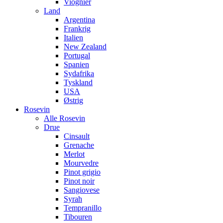
Viognier
Land
Argentina
Frankrig
Italien
New Zealand
Portugal
Spanien
Sydafrika
Tyskland
USA
Østrig
Rosevin
Alle Rosevin
Drue
Cinsault
Grenache
Merlot
Mourvedre
Pinot grigio
Pinot noir
Sangiovese
Syrah
Tempranillo
Tibouren