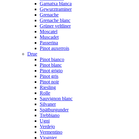
Garnatxa blanca
Gewurztraminer
Grenache
Grenache blanc
Grüner veltliner
Moscatel
Muscadet
Passerina
Pinot auxerrois
Drue
Pinot bianco
Pinot blanc
Pinot grigio
Pinot gris
Pinot noir
Riesling
Rolle
Sauvignon blanc
Silvaner
Spätburgunder
Trebbiano
Ugni
Verdejo
Vermentino
Viognier