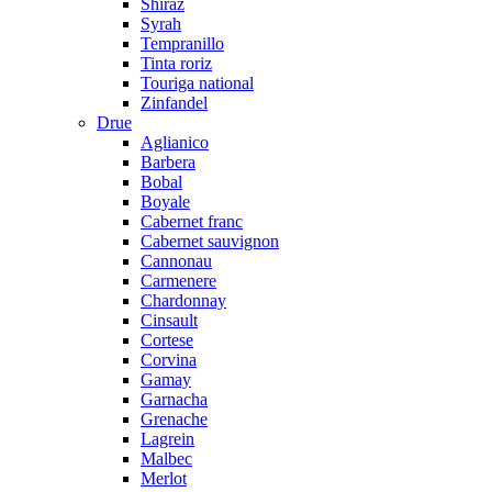
Shiraz
Syrah
Tempranillo
Tinta roriz
Touriga national
Zinfandel
Drue
Aglianico
Barbera
Bobal
Boyale
Cabernet franc
Cabernet sauvignon
Cannonau
Carmenere
Chardonnay
Cinsault
Cortese
Corvina
Gamay
Garnacha
Grenache
Lagrein
Malbec
Merlot