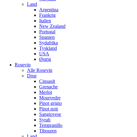
Land
Argentina
Frankrig
Italien
New Zealand
Portugal
Spanien
Sydafrika
Tyskland
USA
Østrig
Rosevin
Alle Rosevin
Drue
Cinsault
Grenache
Merlot
Mourvedre
Pinot grigio
Pinot noir
Sangiovese
Syrah
Tempranillo
Tibouren
Land