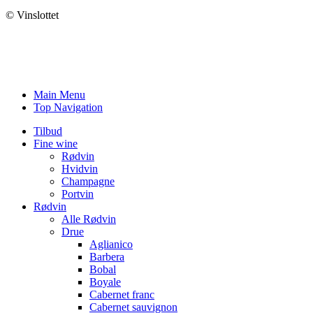
© Vinslottet
Main Menu
Top Navigation
Tilbud
Fine wine
Rødvin
Hvidvin
Champagne
Portvin
Rødvin
Alle Rødvin
Drue
Aglianico
Barbera
Bobal
Boyale
Cabernet franc
Cabernet sauvignon