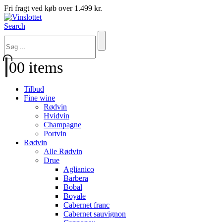
Fri fragt ved køb over 1.499 kr.
Search
0
0 items
Tilbud
Fine wine
Rødvin
Hvidvin
Champagne
Portvin
Rødvin
Alle Rødvin
Drue
Aglianico
Barbera
Bobal
Boyale
Cabernet franc
Cabernet sauvignon