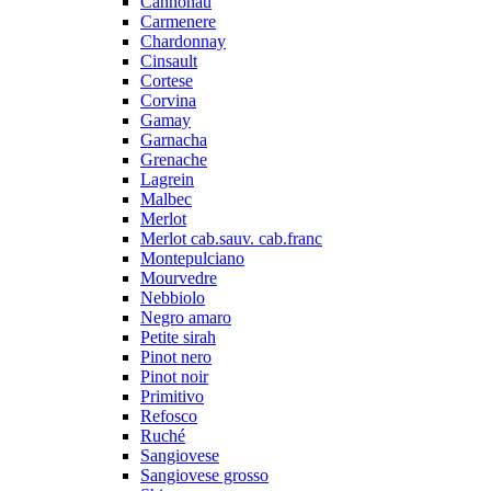
Cannonau
Carmenere
Chardonnay
Cinsault
Cortese
Corvina
Gamay
Garnacha
Grenache
Lagrein
Malbec
Merlot
Merlot cab.sauv. cab.franc
Montepulciano
Mourvedre
Nebbiolo
Negro amaro
Petite sirah
Pinot nero
Pinot noir
Primitivo
Refosco
Ruché
Sangiovese
Sangiovese grosso