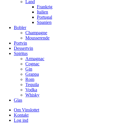
Land
Frankrig
Italien
Portugal
Spanien
Bobler
Champagne
Mousserende
Portvin
Dessertvin
Spiritus
Armagnac
Cognac
Gin
Grappa
Rom
Tequila
Vodka
Whisky
Glas
Om Vinslottet
Kontakt
Log ind