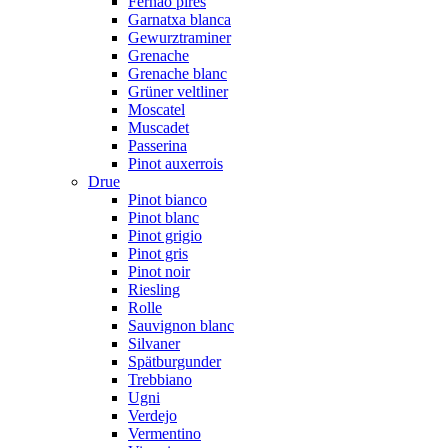
Fernão pires
Garnatxa blanca
Gewurztraminer
Grenache
Grenache blanc
Grüner veltliner
Moscatel
Muscadet
Passerina
Pinot auxerrois
Drue
Pinot bianco
Pinot blanc
Pinot grigio
Pinot gris
Pinot noir
Riesling
Rolle
Sauvignon blanc
Silvaner
Spätburgunder
Trebbiano
Ugni
Verdejo
Vermentino