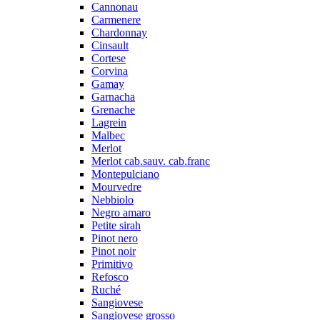
Cannonau
Carmenere
Chardonnay
Cinsault
Cortese
Corvina
Gamay
Garnacha
Grenache
Lagrein
Malbec
Merlot
Merlot cab.sauv. cab.franc
Montepulciano
Mourvedre
Nebbiolo
Negro amaro
Petite sirah
Pinot nero
Pinot noir
Primitivo
Refosco
Ruché
Sangiovese
Sangiovese grosso