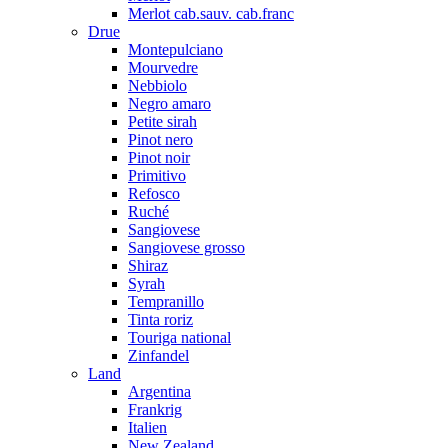
Merlot cab.sauv. cab.franc
Drue
Montepulciano
Mourvedre
Nebbiolo
Negro amaro
Petite sirah
Pinot nero
Pinot noir
Primitivo
Refosco
Ruché
Sangiovese
Sangiovese grosso
Shiraz
Syrah
Tempranillo
Tinta roriz
Touriga national
Zinfandel
Land
Argentina
Frankrig
Italien
New Zealand