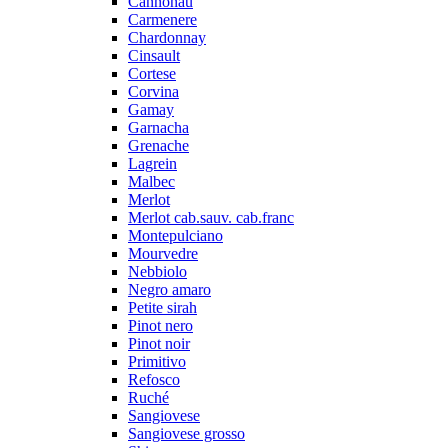
Cannonau
Carmenere
Chardonnay
Cinsault
Cortese
Corvina
Gamay
Garnacha
Grenache
Lagrein
Malbec
Merlot
Merlot cab.sauv. cab.franc
Montepulciano
Mourvedre
Nebbiolo
Negro amaro
Petite sirah
Pinot nero
Pinot noir
Primitivo
Refosco
Ruché
Sangiovese
Sangiovese grosso