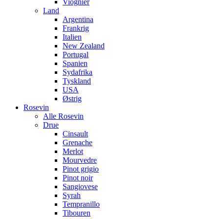
Viognier
Land
Argentina
Frankrig
Italien
New Zealand
Portugal
Spanien
Sydafrika
Tyskland
USA
Østrig
Rosevin
Alle Rosevin
Drue
Cinsault
Grenache
Merlot
Mourvedre
Pinot grigio
Pinot noir
Sangiovese
Syrah
Tempranillo
Tibouren