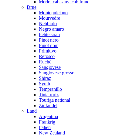
Merlot cab.sauv. cab.franc
Drue
Montepulciano
Mourvedre
Nebbiolo
Negro amaro
Petite sirah
Pinot nero
Pinot noir
Primitivo
Refosco
Ruché
Sangiovese
Sangiovese grosso
Shiraz
Syrah
Tempranillo
Tinta roriz
Touriga national
Zinfandel
Land
Argentina
Frankrig
Italien
New Zealand