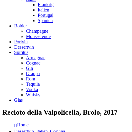
Frankrig
Italien
Portugal
Spanien
Bobler
Champagne
Mousserende
Portvin
Dessertvin
Spiritus
Armagnac
Cognac
Gin
Grappa
Rom
Tequila
Vodka
Whisky
Glas
Recioto della Valpolicella, Brolo, 2017
Home
Dessertvin
,
Italien
,
Corvina