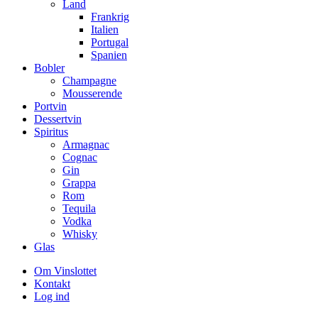
Land
Frankrig
Italien
Portugal
Spanien
Bobler
Champagne
Mousserende
Portvin
Dessertvin
Spiritus
Armagnac
Cognac
Gin
Grappa
Rom
Tequila
Vodka
Whisky
Glas
Om Vinslottet
Kontakt
Log ind