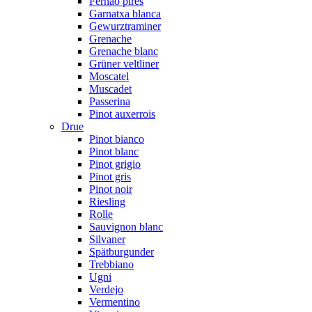
Fernão pires
Garnatxa blanca
Gewurztraminer
Grenache
Grenache blanc
Grüner veltliner
Moscatel
Muscadet
Passerina
Pinot auxerrois
Drue
Pinot bianco
Pinot blanc
Pinot grigio
Pinot gris
Pinot noir
Riesling
Rolle
Sauvignon blanc
Silvaner
Spätburgunder
Trebbiano
Ugni
Verdejo
Vermentino