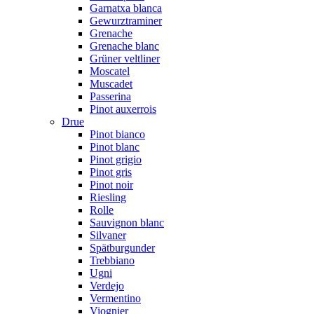
Garnatxa blanca
Gewurztraminer
Grenache
Grenache blanc
Grüner veltliner
Moscatel
Muscadet
Passerina
Pinot auxerrois
Drue
Pinot bianco
Pinot blanc
Pinot grigio
Pinot gris
Pinot noir
Riesling
Rolle
Sauvignon blanc
Silvaner
Spätburgunder
Trebbiano
Ugni
Verdejo
Vermentino
Viognier