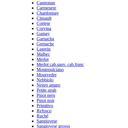
Cannonau
Carmenere
Chardonnay
Cinsault
Cortese
Corvina
Gamay
Garnacha
Grenache
Lagrein
Malbec
Merlot
Merlot cab.sauv. cab.franc
Montepulciano
Mourvedre
Nebbiolo
Negro amaro
Petite sirah
Pinot nero
Pinot noir
Primitivo
Refosco
Ruché
Sangiovese
Sangiovese grosso