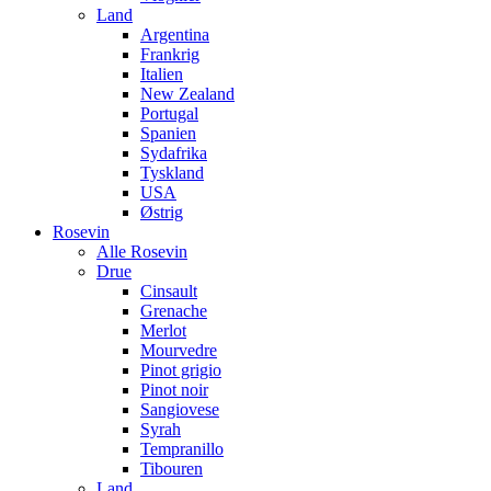
Land
Argentina
Frankrig
Italien
New Zealand
Portugal
Spanien
Sydafrika
Tyskland
USA
Østrig
Rosevin
Alle Rosevin
Drue
Cinsault
Grenache
Merlot
Mourvedre
Pinot grigio
Pinot noir
Sangiovese
Syrah
Tempranillo
Tibouren
Land