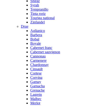
Shiraz
Syrah
Tempranillo
Tinta roriz
Touriga national
Zinfandel
Drue
Aglianico
Barbera
Bobal
Boyale
Cabernet franc
Cabernet sauvignon
Cannonau
Carmenere
Chardonnay
Cinsault
Cortese
Corvina
Gamay
Garnacha
Grenache
Lagrein
Malbec
Merlot