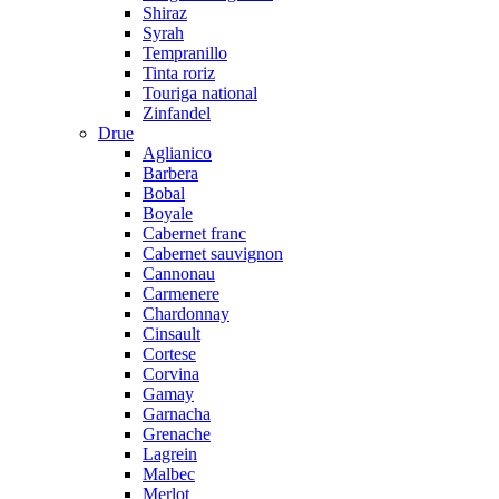
Shiraz
Syrah
Tempranillo
Tinta roriz
Touriga national
Zinfandel
Drue
Aglianico
Barbera
Bobal
Boyale
Cabernet franc
Cabernet sauvignon
Cannonau
Carmenere
Chardonnay
Cinsault
Cortese
Corvina
Gamay
Garnacha
Grenache
Lagrein
Malbec
Merlot