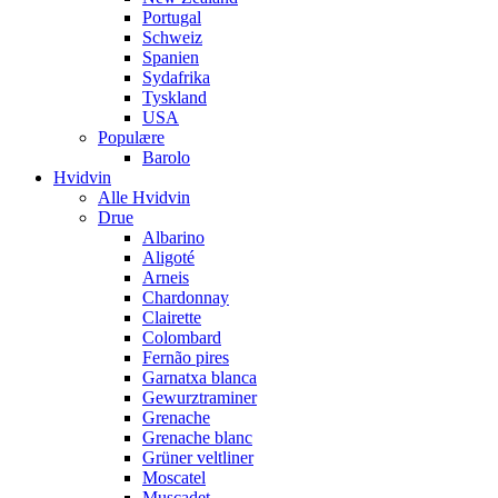
Portugal
Schweiz
Spanien
Sydafrika
Tyskland
USA
Populære
Barolo
Hvidvin
Alle Hvidvin
Drue
Albarino
Aligoté
Arneis
Chardonnay
Clairette
Colombard
Fernão pires
Garnatxa blanca
Gewurztraminer
Grenache
Grenache blanc
Grüner veltliner
Moscatel
Muscadet