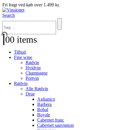
Fri fragt ved køb over 1.499 kr.
Search
0
0 items
Tilbud
Fine wine
Rødvin
Hvidvin
Champagne
Portvin
Rødvin
Alle Rødvin
Drue
Aglianico
Barbera
Bobal
Boyale
Cabernet franc
Cabernet sauvignon