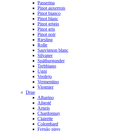
Passerina
Pinot auxerrois
Pinot bianco
Pinot blanc
Pinot grigio
Pinot gris
Pinot noir
Riesling
Rolle
Sauvignon blanc
Silvaner
Spätburgunder
Trebbiano
Ugni
Verdejo
Vermentino
Viognier
Drue
Albarino
Aligoté
Arneis
Chardonnay
Clairette
Colombard
Fernão pires