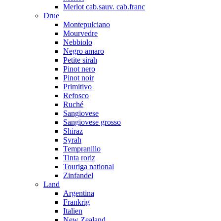
Merlot cab.sauv. cab.franc
Drue
Montepulciano
Mourvedre
Nebbiolo
Negro amaro
Petite sirah
Pinot nero
Pinot noir
Primitivo
Refosco
Ruché
Sangiovese
Sangiovese grosso
Shiraz
Syrah
Tempranillo
Tinta roriz
Touriga national
Zinfandel
Land
Argentina
Frankrig
Italien
New Zealand