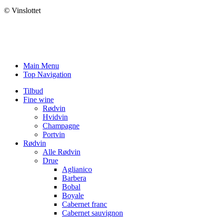
© Vinslottet
Main Menu
Top Navigation
Tilbud
Fine wine
Rødvin
Hvidvin
Champagne
Portvin
Rødvin
Alle Rødvin
Drue
Aglianico
Barbera
Bobal
Boyale
Cabernet franc
Cabernet sauvignon