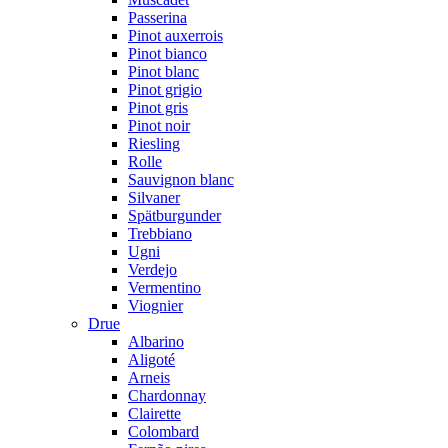
Passerina
Pinot auxerrois
Pinot bianco
Pinot blanc
Pinot grigio
Pinot gris
Pinot noir
Riesling
Rolle
Sauvignon blanc
Silvaner
Spätburgunder
Trebbiano
Ugni
Verdejo
Vermentino
Viognier
Drue
Albarino
Aligoté
Arneis
Chardonnay
Clairette
Colombard