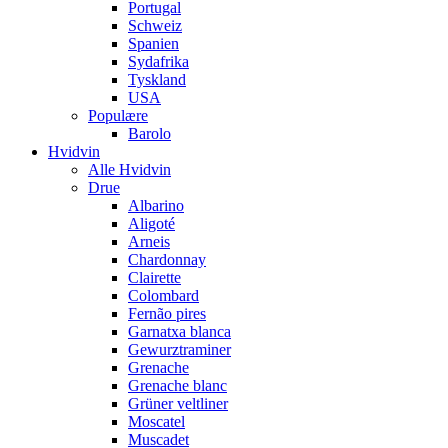
Portugal
Schweiz
Spanien
Sydafrika
Tyskland
USA
Populære
Barolo
Hvidvin
Alle Hvidvin
Drue
Albarino
Aligoté
Arneis
Chardonnay
Clairette
Colombard
Fernão pires
Garnatxa blanca
Gewurztraminer
Grenache
Grenache blanc
Grüner veltliner
Moscatel
Muscadet