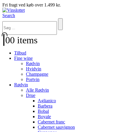
Fri fragt ved køb over 1.499 kr.
Search
0
0 items
Tilbud
Fine wine
Rødvin
Hvidvin
Champagne
Portvin
Rødvin
Alle Rødvin
Drue
Aglianico
Barbera
Bobal
Boyale
Cabernet franc
Cabernet sauvignon