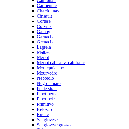
Cannonau
Carmenere
Chardonnay
Cinsault
Cortese
Corvina
Gamay
Garnacha
Grenache
Lagrein
Malbec
Merlot
Merlot cab.sauv. cab.franc
Montepulciano
Mourvedre
Nebbiolo
Negro amaro
Petite sirah
Pinot nero
Pinot noir
Primitivo
Refosco
Ruché
Sangiovese
Sangiovese grosso