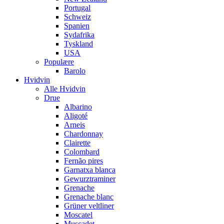
Portugal
Schweiz
Spanien
Sydafrika
Tyskland
USA
Populære
Barolo
Hvidvin
Alle Hvidvin
Drue
Albarino
Aligoté
Arneis
Chardonnay
Clairette
Colombard
Fernão pires
Garnatxa blanca
Gewurztraminer
Grenache
Grenache blanc
Grüner veltliner
Moscatel
Muscadet