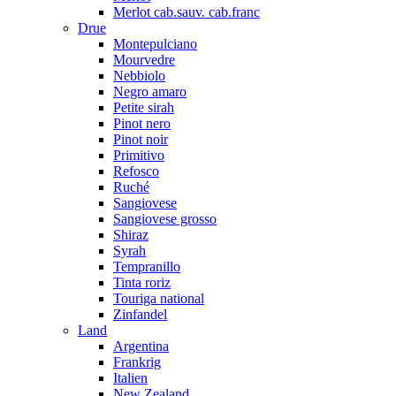
Merlot cab.sauv. cab.franc
Drue
Montepulciano
Mourvedre
Nebbiolo
Negro amaro
Petite sirah
Pinot nero
Pinot noir
Primitivo
Refosco
Ruché
Sangiovese
Sangiovese grosso
Shiraz
Syrah
Tempranillo
Tinta roriz
Touriga national
Zinfandel
Land
Argentina
Frankrig
Italien
New Zealand