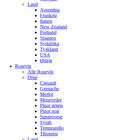
Land
Argentina
Frankrig
Italien
New Zealand
Portugal
Spanien
Sydafrika
Tyskland
USA
Østrig
Rosevin
Alle Rosevin
Drue
Cinsault
Grenache
Merlot
Mourvedre
Pinot grigio
Pinot noir
Sangiovese
Syrah
Tempranillo
Tibouren
Land