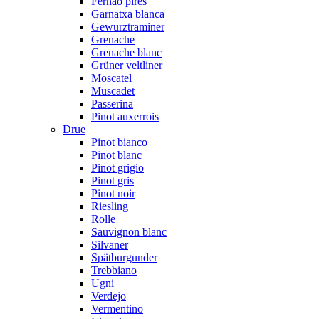
Fernão pires
Garnatxa blanca
Gewurztraminer
Grenache
Grenache blanc
Grüner veltliner
Moscatel
Muscadet
Passerina
Pinot auxerrois
Drue
Pinot bianco
Pinot blanc
Pinot grigio
Pinot gris
Pinot noir
Riesling
Rolle
Sauvignon blanc
Silvaner
Spätburgunder
Trebbiano
Ugni
Verdejo
Vermentino