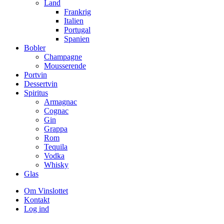
Land
Frankrig
Italien
Portugal
Spanien
Bobler
Champagne
Mousserende
Portvin
Dessertvin
Spiritus
Armagnac
Cognac
Gin
Grappa
Rom
Tequila
Vodka
Whisky
Glas
Om Vinslottet
Kontakt
Log ind