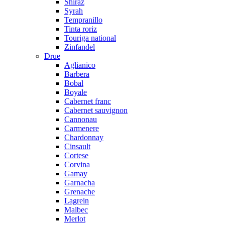
Shiraz
Syrah
Tempranillo
Tinta roriz
Touriga national
Zinfandel
Drue
Aglianico
Barbera
Bobal
Boyale
Cabernet franc
Cabernet sauvignon
Cannonau
Carmenere
Chardonnay
Cinsault
Cortese
Corvina
Gamay
Garnacha
Grenache
Lagrein
Malbec
Merlot