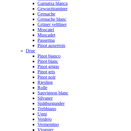
Garnatxa blanca
Gewurztraminer
Grenache
Grenache blanc
Grüner veltliner
Moscatel
Muscadet
Passerina
Pinot auxerrois
Drue
Pinot bianco
Pinot blanc
Pinot grigio
Pinot gris
Pinot noir
Riesling
Rolle
Sauvignon blanc
Silvaner
Spätburgunder
Trebbiano
Ugni
Verdejo
Vermentino
Viognier