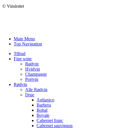
© Vinslottet
Main Menu
Top Navigation
Tilbud
Fine wine
Rødvin
Hvidvin
Champagne
Portvin
Rødvin
Alle Rødvin
Drue
Aglianico
Barbera
Bobal
Boyale
Cabernet franc
Cabernet sauvignon