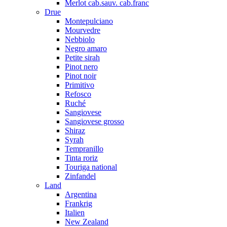
Merlot cab.sauv. cab.franc
Drue
Montepulciano
Mourvedre
Nebbiolo
Negro amaro
Petite sirah
Pinot nero
Pinot noir
Primitivo
Refosco
Ruché
Sangiovese
Sangiovese grosso
Shiraz
Syrah
Tempranillo
Tinta roriz
Touriga national
Zinfandel
Land
Argentina
Frankrig
Italien
New Zealand