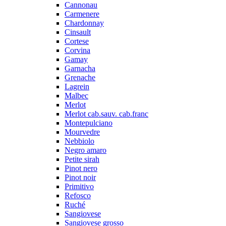
Cannonau
Carmenere
Chardonnay
Cinsault
Cortese
Corvina
Gamay
Garnacha
Grenache
Lagrein
Malbec
Merlot
Merlot cab.sauv. cab.franc
Montepulciano
Mourvedre
Nebbiolo
Negro amaro
Petite sirah
Pinot nero
Pinot noir
Primitivo
Refosco
Ruché
Sangiovese
Sangiovese grosso