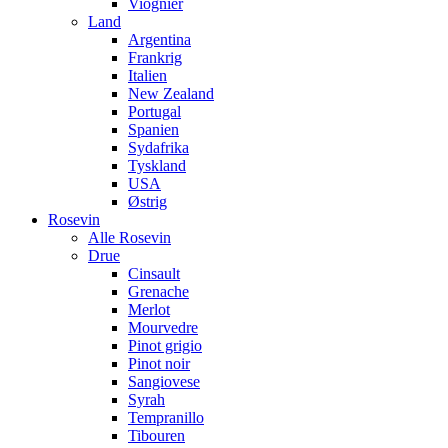
Viognier
Land
Argentina
Frankrig
Italien
New Zealand
Portugal
Spanien
Sydafrika
Tyskland
USA
Østrig
Rosevin
Alle Rosevin
Drue
Cinsault
Grenache
Merlot
Mourvedre
Pinot grigio
Pinot noir
Sangiovese
Syrah
Tempranillo
Tibouren