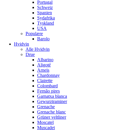
Portugal
Schweiz
Spanien
Sydafrika
Tyskland
USA
Populære
Barolo
Hvidvin
Alle Hvidvin
Drue
Albarino
Aligoté
Arneis
Chardonnay
Clairette
Colombard
Fernão pires
Garnatxa blanca
Gewurztraminer
Grenache
Grenache blanc
Grüner veltliner
Moscatel
Muscadet