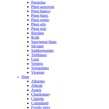
Passerina
Pinot auxerrois
Pinot bianco
Pinot blanc
Pinot grigio
Pinot gris
Pinot noir
Riesling
Rolle
Sauvignon blanc
Silvaner
Spätburgunder
Trebbiano
Ugni
Verdejo
Vermentino
Viognier
Drue
Albarino
Aligoté
Arneis
Chardonnay
Clairette
Colombard
Fernão pires