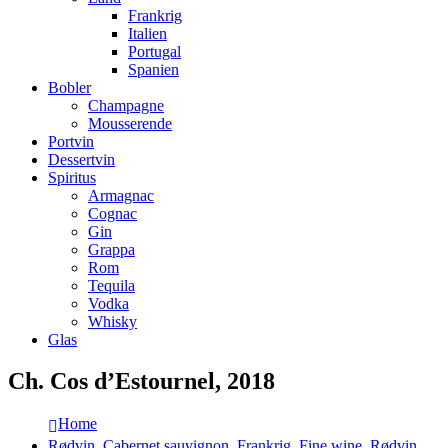
Frankrig
Italien
Portugal
Spanien
Bobler
Champagne
Mousserende
Portvin
Dessertvin
Spiritus
Armagnac
Cognac
Gin
Grappa
Rom
Tequila
Vodka
Whisky
Glas
Ch. Cos d’Estournel, 2018
Home
Rødvin
,
Cabernet sauvignon
,
Frankrig
,
Fine wine
,
Rødvin