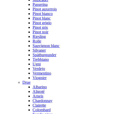
Passerina
Pinot auxerrois
Pinot bianco
Pinot blanc
Pinot grigio
Pinot gris
Pinot noir
Riesling
Rolle
Sauvignon blanc
Silvaner
Spätburgunder
Trebbiano
Ugni
Verdejo
Vermentino
Viognier
Drue
Albarino
Aligoté
Arneis
Chardonnay
Clairette
Colombard