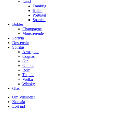
Land
Frankrig
Italien
Portugal
Spanien
Bobler
Champagne
Mousserende
Portvin
Dessertvin
Spiritus
Armagnac
Cognac
Gin
Grappa
Rom
Tequila
Vodka
Whisky
Glas
Om Vinslottet
Kontakt
Log ind