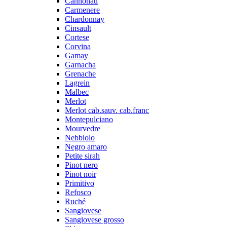
Cannonau
Carmenere
Chardonnay
Cinsault
Cortese
Corvina
Gamay
Garnacha
Grenache
Lagrein
Malbec
Merlot
Merlot cab.sauv. cab.franc
Montepulciano
Mourvedre
Nebbiolo
Negro amaro
Petite sirah
Pinot nero
Pinot noir
Primitivo
Refosco
Ruché
Sangiovese
Sangiovese grosso