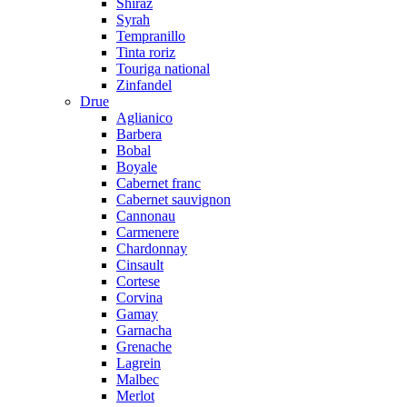
Shiraz
Syrah
Tempranillo
Tinta roriz
Touriga national
Zinfandel
Drue
Aglianico
Barbera
Bobal
Boyale
Cabernet franc
Cabernet sauvignon
Cannonau
Carmenere
Chardonnay
Cinsault
Cortese
Corvina
Gamay
Garnacha
Grenache
Lagrein
Malbec
Merlot