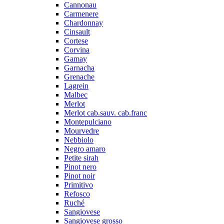
Cannonau
Carmenere
Chardonnay
Cinsault
Cortese
Corvina
Gamay
Garnacha
Grenache
Lagrein
Malbec
Merlot
Merlot cab.sauv. cab.franc
Montepulciano
Mourvedre
Nebbiolo
Negro amaro
Petite sirah
Pinot nero
Pinot noir
Primitivo
Refosco
Ruché
Sangiovese
Sangiovese grosso