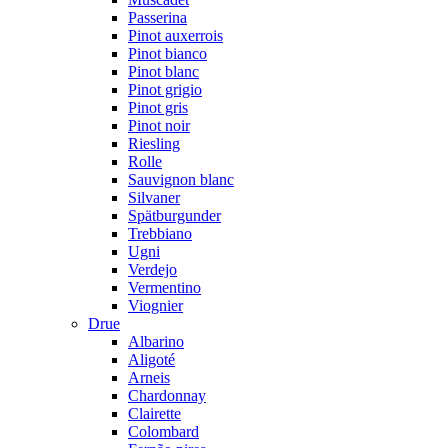
Passerina
Pinot auxerrois
Pinot bianco
Pinot blanc
Pinot grigio
Pinot gris
Pinot noir
Riesling
Rolle
Sauvignon blanc
Silvaner
Spätburgunder
Trebbiano
Ugni
Verdejo
Vermentino
Viognier
Drue
Albarino
Aligoté
Arneis
Chardonnay
Clairette
Colombard