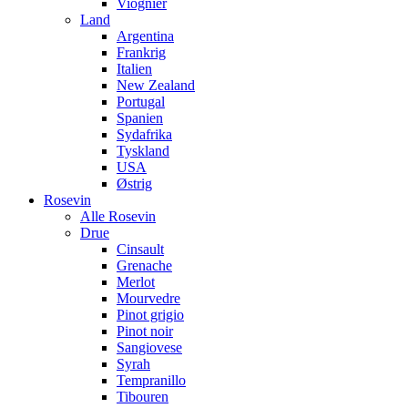
Viognier
Land
Argentina
Frankrig
Italien
New Zealand
Portugal
Spanien
Sydafrika
Tyskland
USA
Østrig
Rosevin
Alle Rosevin
Drue
Cinsault
Grenache
Merlot
Mourvedre
Pinot grigio
Pinot noir
Sangiovese
Syrah
Tempranillo
Tibouren