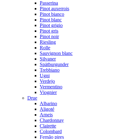
Passerina
Pinot auxerrois
Pinot bianco
Pinot blanc
Pinot grigio
Pinot gris
Pinot noir
Riesling
Rolle
Sauvignon blanc
Silvaner
Spätburgunder
Trebbiano
Ugni
Verdejo
Vermentino
Viognier
Drue
Albarino
Aligoté
Arneis
Chardonnay
Clairette
Colombard
Fernão pires