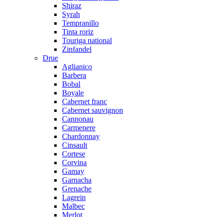
Shiraz
Syrah
Tempranillo
Tinta roriz
Touriga national
Zinfandel
Drue
Aglianico
Barbera
Bobal
Boyale
Cabernet franc
Cabernet sauvignon
Cannonau
Carmenere
Chardonnay
Cinsault
Cortese
Corvina
Gamay
Garnacha
Grenache
Lagrein
Malbec
Merlot