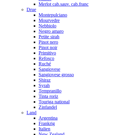
Merlot cab.sauv. cab.franc
Drue
Montepulciano
Mourvedre
Nebbiolo
Negro amaro
Petite sirah
Pinot nero
Pinot noir
Primitivo
Refosco
Ruché
Sangiovese
Sangiovese grosso
Shiraz
Syrah
Tempranillo
Tinta roriz
Touriga national
Zinfandel
Land
Argentina
Frankrig
Italien
New Zealand