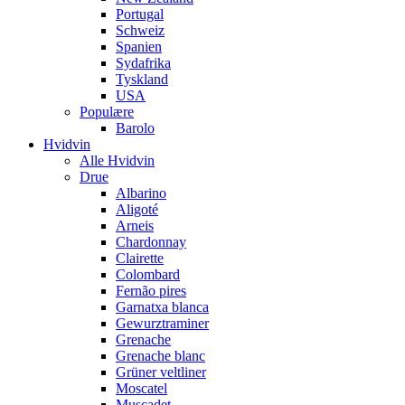
Portugal
Schweiz
Spanien
Sydafrika
Tyskland
USA
Populære
Barolo
Hvidvin
Alle Hvidvin
Drue
Albarino
Aligoté
Arneis
Chardonnay
Clairette
Colombard
Fernão pires
Garnatxa blanca
Gewurztraminer
Grenache
Grenache blanc
Grüner veltliner
Moscatel
Muscadet