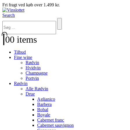
Fri fragt ved køb over 1.499 kr.
Search
0
0 items
Tilbud
Fine wine
Rødvin
Hvidvin
Champagne
Portvin
Rødvin
Alle Rødvin
Drue
Aglianico
Barbera
Bobal
Boyale
Cabernet franc
Cabernet sauvignon