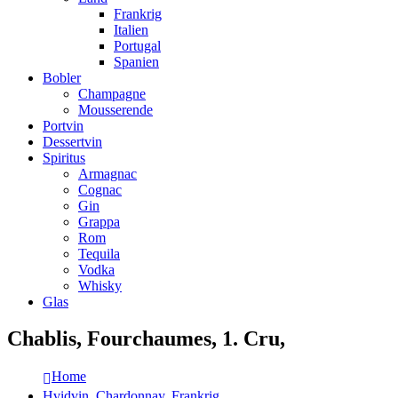
Frankrig
Italien
Portugal
Spanien
Bobler
Champagne
Mousserende
Portvin
Dessertvin
Spiritus
Armagnac
Cognac
Gin
Grappa
Rom
Tequila
Vodka
Whisky
Glas
Chablis, Fourchaumes, 1. Cru,
Home
Hvidvin
,
Chardonnay
,
Frankrig