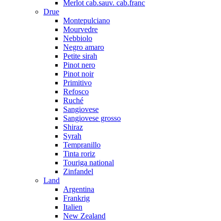
Merlot cab.sauv. cab.franc
Drue
Montepulciano
Mourvedre
Nebbiolo
Negro amaro
Petite sirah
Pinot nero
Pinot noir
Primitivo
Refosco
Ruché
Sangiovese
Sangiovese grosso
Shiraz
Syrah
Tempranillo
Tinta roriz
Touriga national
Zinfandel
Land
Argentina
Frankrig
Italien
New Zealand