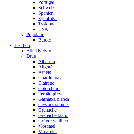
Portugal
Schweiz
Spanien
Sydafrika
Tyskland
USA
Populære
Barolo
Hvidvin
Alle Hvidvin
Drue
Albarino
Aligoté
Arneis
Chardonnay
Clairette
Colombard
Fernão pires
Garnatxa blanca
Gewurztraminer
Grenache
Grenache blanc
Grüner veltliner
Moscatel
Muscadet