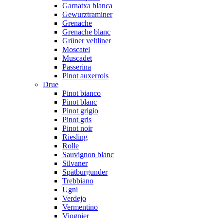
Garnatxa blanca
Gewurztraminer
Grenache
Grenache blanc
Grüner veltliner
Moscatel
Muscadet
Passerina
Pinot auxerrois
Drue
Pinot bianco
Pinot blanc
Pinot grigio
Pinot gris
Pinot noir
Riesling
Rolle
Sauvignon blanc
Silvaner
Spätburgunder
Trebbiano
Ugni
Verdejo
Vermentino
Viognier