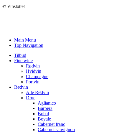
© Vinslottet
Main Menu
Top Navigation
Tilbud
Fine wine
Rødvin
Hvidvin
Champagne
Portvin
Rødvin
Alle Rødvin
Drue
Aglianico
Barbera
Bobal
Boyale
Cabernet franc
Cabernet sauvignon