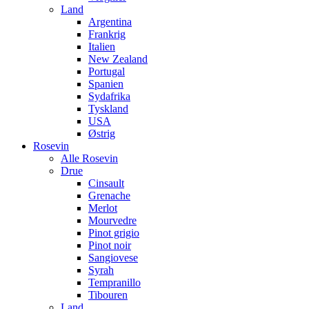
Land
Argentina
Frankrig
Italien
New Zealand
Portugal
Spanien
Sydafrika
Tyskland
USA
Østrig
Rosevin
Alle Rosevin
Drue
Cinsault
Grenache
Merlot
Mourvedre
Pinot grigio
Pinot noir
Sangiovese
Syrah
Tempranillo
Tibouren
Land