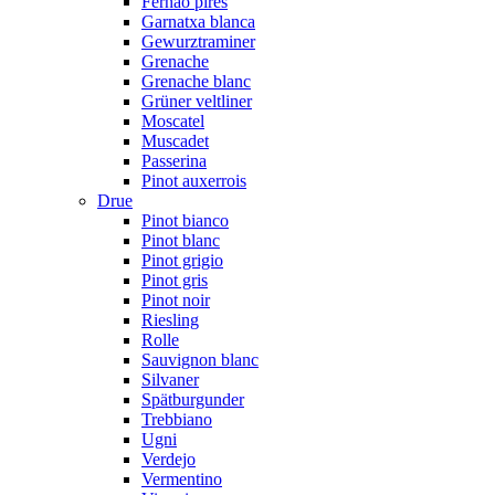
Fernão pires
Garnatxa blanca
Gewurztraminer
Grenache
Grenache blanc
Grüner veltliner
Moscatel
Muscadet
Passerina
Pinot auxerrois
Drue
Pinot bianco
Pinot blanc
Pinot grigio
Pinot gris
Pinot noir
Riesling
Rolle
Sauvignon blanc
Silvaner
Spätburgunder
Trebbiano
Ugni
Verdejo
Vermentino