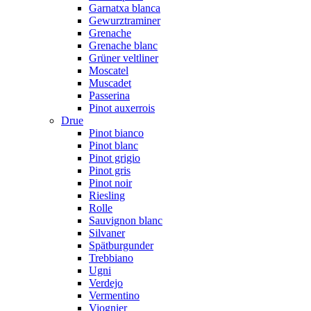
Garnatxa blanca
Gewurztraminer
Grenache
Grenache blanc
Grüner veltliner
Moscatel
Muscadet
Passerina
Pinot auxerrois
Drue
Pinot bianco
Pinot blanc
Pinot grigio
Pinot gris
Pinot noir
Riesling
Rolle
Sauvignon blanc
Silvaner
Spätburgunder
Trebbiano
Ugni
Verdejo
Vermentino
Viognier