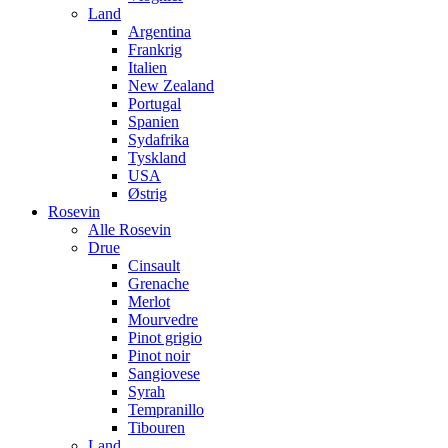
Land
Argentina
Frankrig
Italien
New Zealand
Portugal
Spanien
Sydafrika
Tyskland
USA
Østrig
Rosevin
Alle Rosevin
Drue
Cinsault
Grenache
Merlot
Mourvedre
Pinot grigio
Pinot noir
Sangiovese
Syrah
Tempranillo
Tibouren
Land