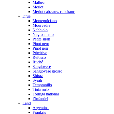
Malbec
Merlot
Merlot cab.sauv. cab.franc
Drue
Montepulciano
Mourvedre
Nebbiolo
Negro amaro
Petite sirah
Pinot nero
Pinot noir
Primitivo
Refosco
Ruché
Sangiovese
Sangiovese grosso
Shiraz
Syrah
Tempranillo
Tinta roriz
Touriga national
Zinfandel
Land
Argentina
Frankrig