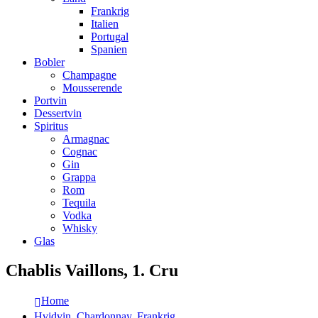
Frankrig
Italien
Portugal
Spanien
Bobler
Champagne
Mousserende
Portvin
Dessertvin
Spiritus
Armagnac
Cognac
Gin
Grappa
Rom
Tequila
Vodka
Whisky
Glas
Chablis Vaillons, 1. Cru
Home
Hvidvin
,
Chardonnay
,
Frankrig