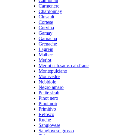
Cannonau
Carmenere
Chardonnay
Cinsault
Cortese
Corvina
Gamay
Garnacha
Grenache
Lagrein
Malbec
Merlot
Merlot cab.sauv. cab.franc
Montepulciano
Mourvedre
Nebbiolo
Negro amaro
Petite sirah
Pinot nero
Pinot noir
Primitivo
Refosco
Ruché
Sangiovese
Sangiovese grosso