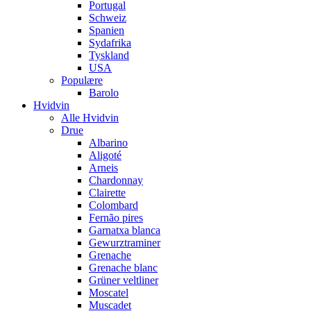
Portugal
Schweiz
Spanien
Sydafrika
Tyskland
USA
Populære
Barolo
Hvidvin
Alle Hvidvin
Drue
Albarino
Aligoté
Arneis
Chardonnay
Clairette
Colombard
Fernão pires
Garnatxa blanca
Gewurztraminer
Grenache
Grenache blanc
Grüner veltliner
Moscatel
Muscadet