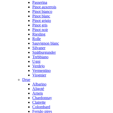
Passerina
Pinot auxerrois
Pinot bianco
Pinot blanc
Pinot grigio
Pinot gris
Pinot noir
Riesling
Rolle
Sauvignon blanc
Silvaner
Spätburgunder
Trebbiano
Ugni
Verdejo
Vermentino
Viognier
Drue
Albarino
Aligoté
Arneis
Chardonnay
Clairette
Colombard
Fernão pires