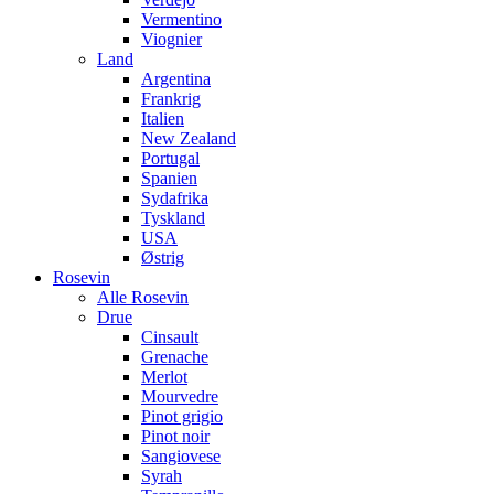
Vermentino
Viognier
Land
Argentina
Frankrig
Italien
New Zealand
Portugal
Spanien
Sydafrika
Tyskland
USA
Østrig
Rosevin
Alle Rosevin
Drue
Cinsault
Grenache
Merlot
Mourvedre
Pinot grigio
Pinot noir
Sangiovese
Syrah