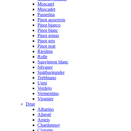
Moscatel
Muscadet
Passerina
Pinot auxerrois
Pinot bianco
Pinot blanc
Pinot grigio
Pinot gris
Pinot noir
Riesling
Rolle
Sauvignon blanc
Silvaner
Spätburgunder
Trebbiano
Ugni
Verdejo
Vermentino
Viognier
Drue
Albarino
Aligoté
Arneis
Chardonnay
Clairette