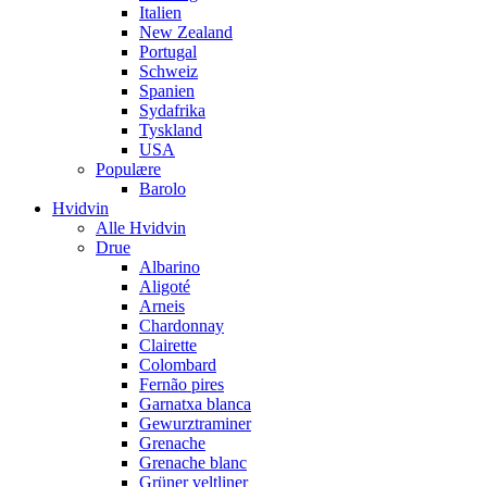
Italien
New Zealand
Portugal
Schweiz
Spanien
Sydafrika
Tyskland
USA
Populære
Barolo
Hvidvin
Alle Hvidvin
Drue
Albarino
Aligoté
Arneis
Chardonnay
Clairette
Colombard
Fernão pires
Garnatxa blanca
Gewurztraminer
Grenache
Grenache blanc
Grüner veltliner