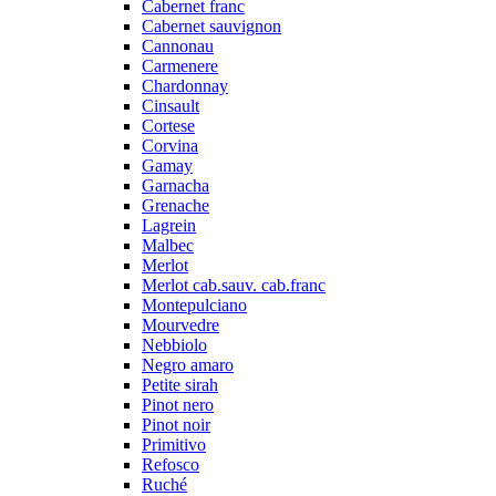
Cabernet franc
Cabernet sauvignon
Cannonau
Carmenere
Chardonnay
Cinsault
Cortese
Corvina
Gamay
Garnacha
Grenache
Lagrein
Malbec
Merlot
Merlot cab.sauv. cab.franc
Montepulciano
Mourvedre
Nebbiolo
Negro amaro
Petite sirah
Pinot nero
Pinot noir
Primitivo
Refosco
Ruché