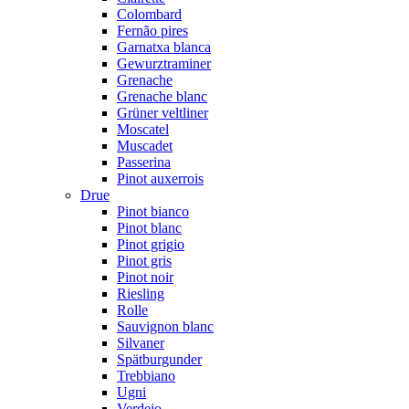
Colombard
Fernão pires
Garnatxa blanca
Gewurztraminer
Grenache
Grenache blanc
Grüner veltliner
Moscatel
Muscadet
Passerina
Pinot auxerrois
Drue
Pinot bianco
Pinot blanc
Pinot grigio
Pinot gris
Pinot noir
Riesling
Rolle
Sauvignon blanc
Silvaner
Spätburgunder
Trebbiano
Ugni
Verdejo