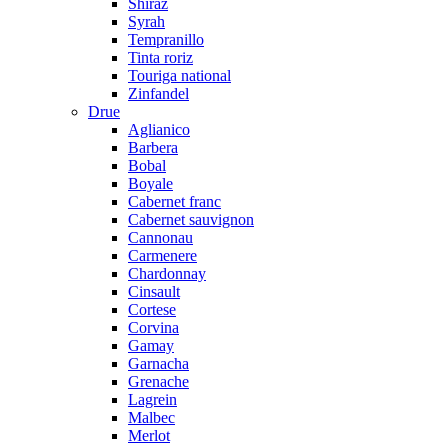
Shiraz
Syrah
Tempranillo
Tinta roriz
Touriga national
Zinfandel
Drue
Aglianico
Barbera
Bobal
Boyale
Cabernet franc
Cabernet sauvignon
Cannonau
Carmenere
Chardonnay
Cinsault
Cortese
Corvina
Gamay
Garnacha
Grenache
Lagrein
Malbec
Merlot