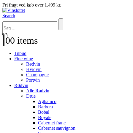
Fri fragt ved køb over 1.499 kr.
Search
0
0 items
Tilbud
Fine wine
Rødvin
Hvidvin
Champagne
Portvin
Rødvin
Alle Rødvin
Drue
Aglianico
Barbera
Bobal
Boyale
Cabernet franc
Cabernet sauvignon