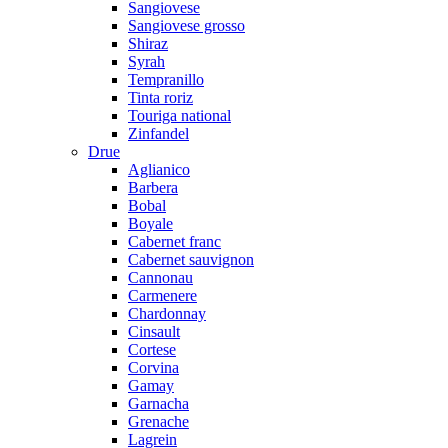
Sangiovese
Sangiovese grosso
Shiraz
Syrah
Tempranillo
Tinta roriz
Touriga national
Zinfandel
Drue
Aglianico
Barbera
Bobal
Boyale
Cabernet franc
Cabernet sauvignon
Cannonau
Carmenere
Chardonnay
Cinsault
Cortese
Corvina
Gamay
Garnacha
Grenache
Lagrein