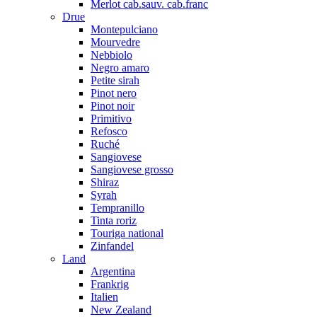
Merlot cab.sauv. cab.franc
Drue
Montepulciano
Mourvedre
Nebbiolo
Negro amaro
Petite sirah
Pinot nero
Pinot noir
Primitivo
Refosco
Ruché
Sangiovese
Sangiovese grosso
Shiraz
Syrah
Tempranillo
Tinta roriz
Touriga national
Zinfandel
Land
Argentina
Frankrig
Italien
New Zealand