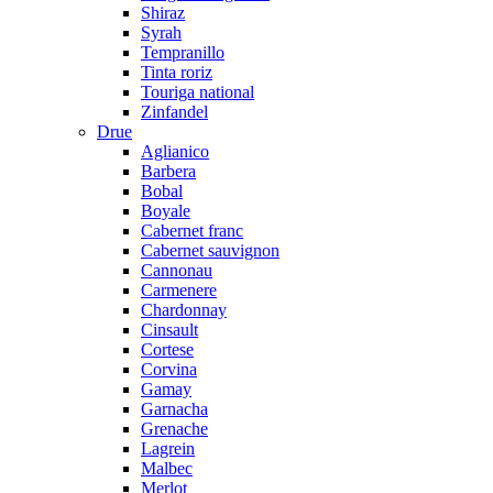
Shiraz
Syrah
Tempranillo
Tinta roriz
Touriga national
Zinfandel
Drue
Aglianico
Barbera
Bobal
Boyale
Cabernet franc
Cabernet sauvignon
Cannonau
Carmenere
Chardonnay
Cinsault
Cortese
Corvina
Gamay
Garnacha
Grenache
Lagrein
Malbec
Merlot