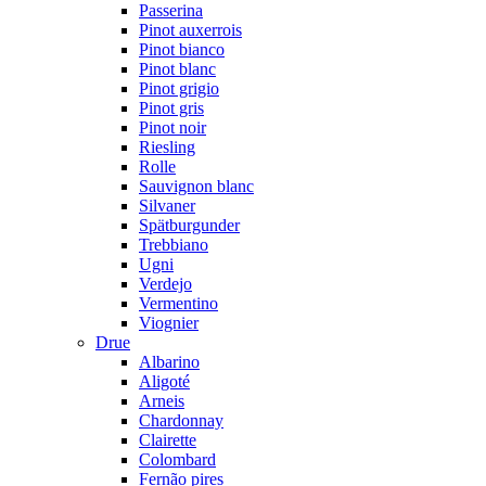
Passerina
Pinot auxerrois
Pinot bianco
Pinot blanc
Pinot grigio
Pinot gris
Pinot noir
Riesling
Rolle
Sauvignon blanc
Silvaner
Spätburgunder
Trebbiano
Ugni
Verdejo
Vermentino
Viognier
Drue
Albarino
Aligoté
Arneis
Chardonnay
Clairette
Colombard
Fernão pires