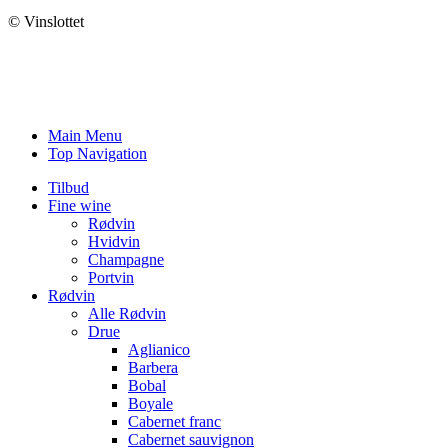
© Vinslottet
Main Menu
Top Navigation
Tilbud
Fine wine
Rødvin
Hvidvin
Champagne
Portvin
Rødvin
Alle Rødvin
Drue
Aglianico
Barbera
Bobal
Boyale
Cabernet franc
Cabernet sauvignon