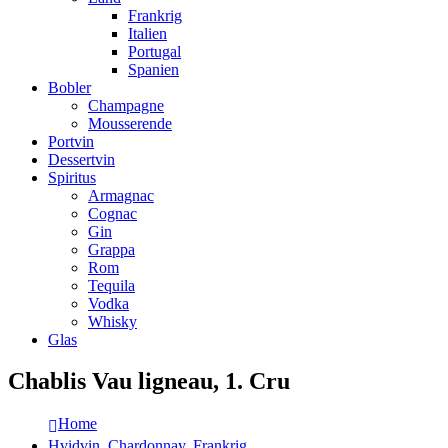
Frankrig
Italien
Portugal
Spanien
Bobler
Champagne
Mousserende
Portvin
Dessertvin
Spiritus
Armagnac
Cognac
Gin
Grappa
Rom
Tequila
Vodka
Whisky
Glas
Chablis Vau ligneau, 1. Cru
Home
Hvidvin
,
Chardonnay
,
Frankrig