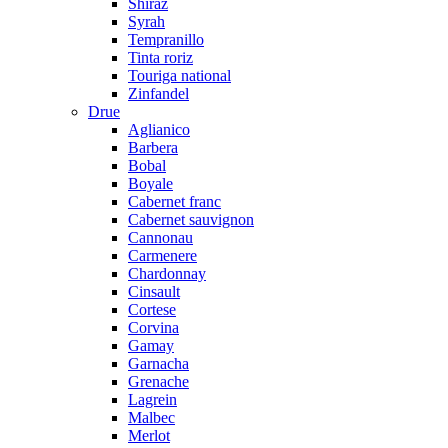
Shiraz
Syrah
Tempranillo
Tinta roriz
Touriga national
Zinfandel
Drue
Aglianico
Barbera
Bobal
Boyale
Cabernet franc
Cabernet sauvignon
Cannonau
Carmenere
Chardonnay
Cinsault
Cortese
Corvina
Gamay
Garnacha
Grenache
Lagrein
Malbec
Merlot