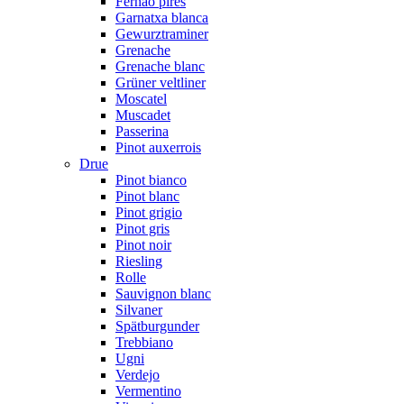
Fernão pires
Garnatxa blanca
Gewurztraminer
Grenache
Grenache blanc
Grüner veltliner
Moscatel
Muscadet
Passerina
Pinot auxerrois
Drue
Pinot bianco
Pinot blanc
Pinot grigio
Pinot gris
Pinot noir
Riesling
Rolle
Sauvignon blanc
Silvaner
Spätburgunder
Trebbiano
Ugni
Verdejo
Vermentino