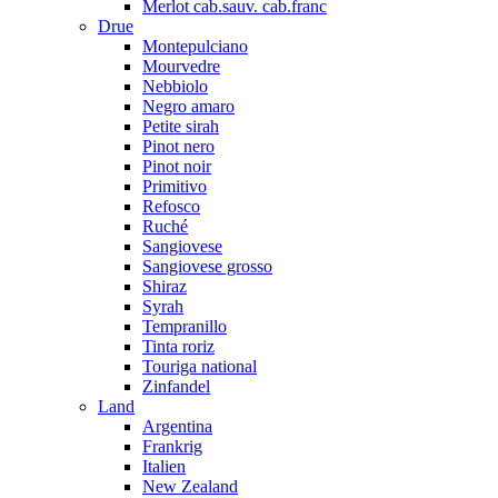
Merlot cab.sauv. cab.franc
Drue
Montepulciano
Mourvedre
Nebbiolo
Negro amaro
Petite sirah
Pinot nero
Pinot noir
Primitivo
Refosco
Ruché
Sangiovese
Sangiovese grosso
Shiraz
Syrah
Tempranillo
Tinta roriz
Touriga national
Zinfandel
Land
Argentina
Frankrig
Italien
New Zealand