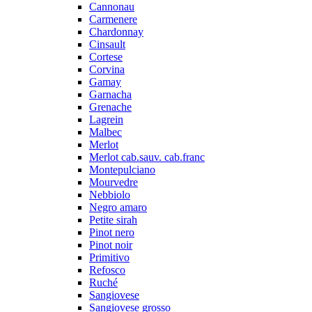
Cannonau
Carmenere
Chardonnay
Cinsault
Cortese
Corvina
Gamay
Garnacha
Grenache
Lagrein
Malbec
Merlot
Merlot cab.sauv. cab.franc
Montepulciano
Mourvedre
Nebbiolo
Negro amaro
Petite sirah
Pinot nero
Pinot noir
Primitivo
Refosco
Ruché
Sangiovese
Sangiovese grosso