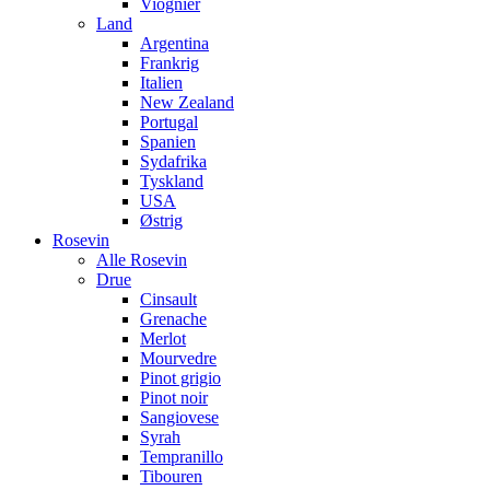
Viognier
Land
Argentina
Frankrig
Italien
New Zealand
Portugal
Spanien
Sydafrika
Tyskland
USA
Østrig
Rosevin
Alle Rosevin
Drue
Cinsault
Grenache
Merlot
Mourvedre
Pinot grigio
Pinot noir
Sangiovese
Syrah
Tempranillo
Tibouren