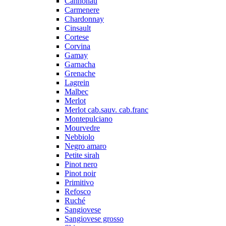
Cannonau
Carmenere
Chardonnay
Cinsault
Cortese
Corvina
Gamay
Garnacha
Grenache
Lagrein
Malbec
Merlot
Merlot cab.sauv. cab.franc
Montepulciano
Mourvedre
Nebbiolo
Negro amaro
Petite sirah
Pinot nero
Pinot noir
Primitivo
Refosco
Ruché
Sangiovese
Sangiovese grosso