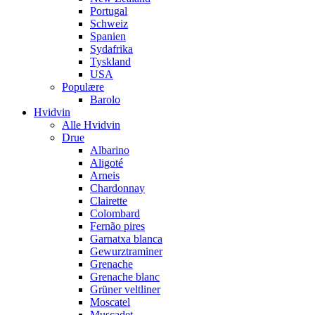
Portugal
Schweiz
Spanien
Sydafrika
Tyskland
USA
Populære
Barolo
Hvidvin
Alle Hvidvin
Drue
Albarino
Aligoté
Arneis
Chardonnay
Clairette
Colombard
Fernão pires
Garnatxa blanca
Gewurztraminer
Grenache
Grenache blanc
Grüner veltliner
Moscatel
Muscadet