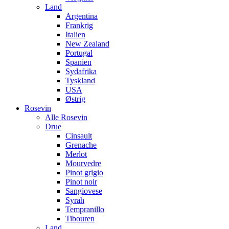
Land
Argentina
Frankrig
Italien
New Zealand
Portugal
Spanien
Sydafrika
Tyskland
USA
Østrig
Rosevin
Alle Rosevin
Drue
Cinsault
Grenache
Merlot
Mourvedre
Pinot grigio
Pinot noir
Sangiovese
Syrah
Tempranillo
Tibouren
Land