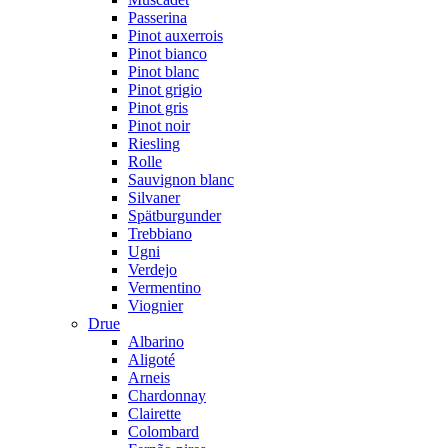
Passerina
Pinot auxerrois
Pinot bianco
Pinot blanc
Pinot grigio
Pinot gris
Pinot noir
Riesling
Rolle
Sauvignon blanc
Silvaner
Spätburgunder
Trebbiano
Ugni
Verdejo
Vermentino
Viognier
Drue
Albarino
Aligoté
Arneis
Chardonnay
Clairette
Colombard