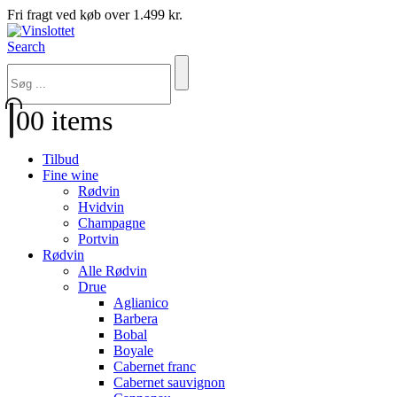
Fri fragt ved køb over 1.499 kr.
Search
0
0 items
Tilbud
Fine wine
Rødvin
Hvidvin
Champagne
Portvin
Rødvin
Alle Rødvin
Drue
Aglianico
Barbera
Bobal
Boyale
Cabernet franc
Cabernet sauvignon