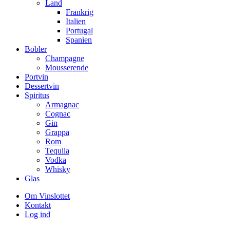
Land
Frankrig
Italien
Portugal
Spanien
Bobler
Champagne
Mousserende
Portvin
Dessertvin
Spiritus
Armagnac
Cognac
Gin
Grappa
Rom
Tequila
Vodka
Whisky
Glas
Om Vinslottet
Kontakt
Log ind