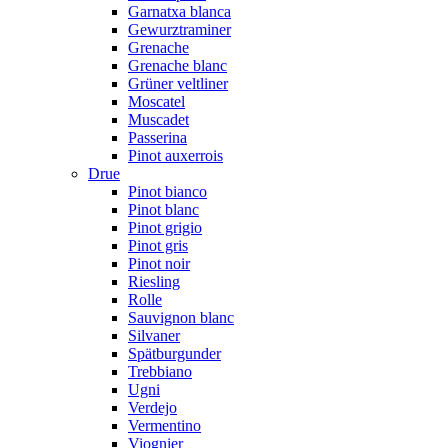
Garnatxa blanca
Gewurztraminer
Grenache
Grenache blanc
Grüner veltliner
Moscatel
Muscadet
Passerina
Pinot auxerrois
Drue
Pinot bianco
Pinot blanc
Pinot grigio
Pinot gris
Pinot noir
Riesling
Rolle
Sauvignon blanc
Silvaner
Spätburgunder
Trebbiano
Ugni
Verdejo
Vermentino
Viognier