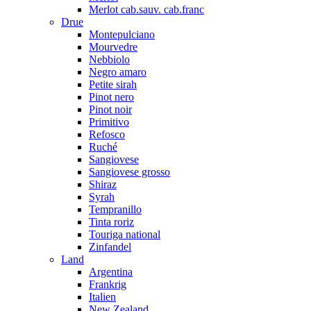
Merlot cab.sauv. cab.franc
Drue
Montepulciano
Mourvedre
Nebbiolo
Negro amaro
Petite sirah
Pinot nero
Pinot noir
Primitivo
Refosco
Ruché
Sangiovese
Sangiovese grosso
Shiraz
Syrah
Tempranillo
Tinta roriz
Touriga national
Zinfandel
Land
Argentina
Frankrig
Italien
New Zealand