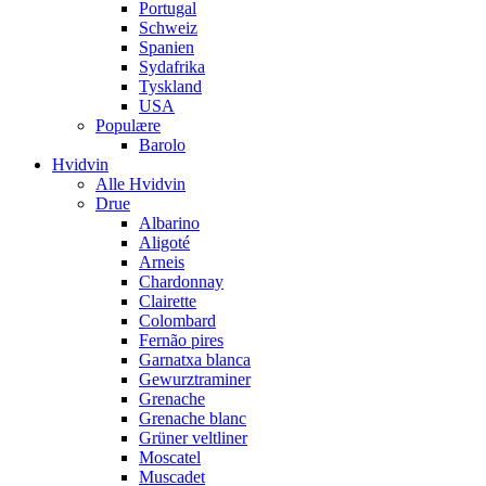
Portugal
Schweiz
Spanien
Sydafrika
Tyskland
USA
Populære
Barolo
Hvidvin
Alle Hvidvin
Drue
Albarino
Aligoté
Arneis
Chardonnay
Clairette
Colombard
Fernão pires
Garnatxa blanca
Gewurztraminer
Grenache
Grenache blanc
Grüner veltliner
Moscatel
Muscadet