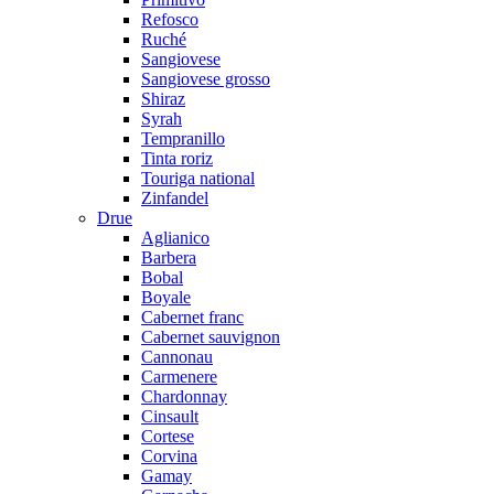
Refosco
Ruché
Sangiovese
Sangiovese grosso
Shiraz
Syrah
Tempranillo
Tinta roriz
Touriga national
Zinfandel
Drue
Aglianico
Barbera
Bobal
Boyale
Cabernet franc
Cabernet sauvignon
Cannonau
Carmenere
Chardonnay
Cinsault
Cortese
Corvina
Gamay