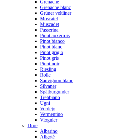
Grenache
Grenache blanc
Grüner veltliner
Moscatel
Muscadet
Passerina
Pinot auxerrois
Pinot bianco
Pinot blanc
Pinot grigio
Pinot gris
Pinot noir
Riesling
Rolle
Sauvignon blanc
Silvaner
Spätburgunder
Trebbiano
Ugni
Verdejo
Vermentino
Viognier
Drue
Albarino
Aligoté