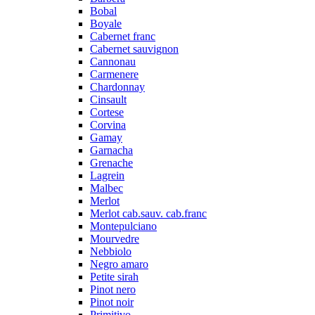
Bobal
Boyale
Cabernet franc
Cabernet sauvignon
Cannonau
Carmenere
Chardonnay
Cinsault
Cortese
Corvina
Gamay
Garnacha
Grenache
Lagrein
Malbec
Merlot
Merlot cab.sauv. cab.franc
Montepulciano
Mourvedre
Nebbiolo
Negro amaro
Petite sirah
Pinot nero
Pinot noir
Primitivo