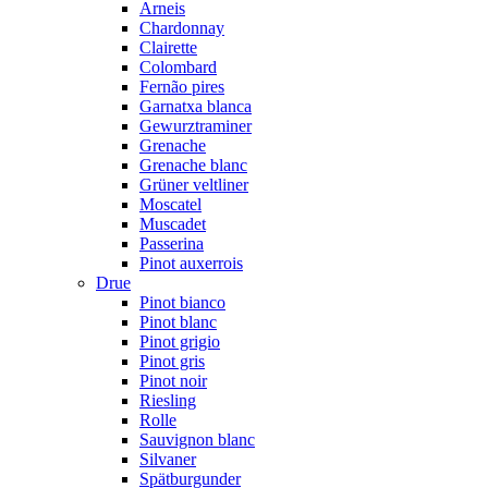
Arneis
Chardonnay
Clairette
Colombard
Fernão pires
Garnatxa blanca
Gewurztraminer
Grenache
Grenache blanc
Grüner veltliner
Moscatel
Muscadet
Passerina
Pinot auxerrois
Drue
Pinot bianco
Pinot blanc
Pinot grigio
Pinot gris
Pinot noir
Riesling
Rolle
Sauvignon blanc
Silvaner
Spätburgunder