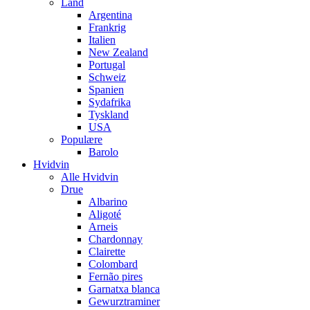
Land
Argentina
Frankrig
Italien
New Zealand
Portugal
Schweiz
Spanien
Sydafrika
Tyskland
USA
Populære
Barolo
Hvidvin
Alle Hvidvin
Drue
Albarino
Aligoté
Arneis
Chardonnay
Clairette
Colombard
Fernão pires
Garnatxa blanca
Gewurztraminer