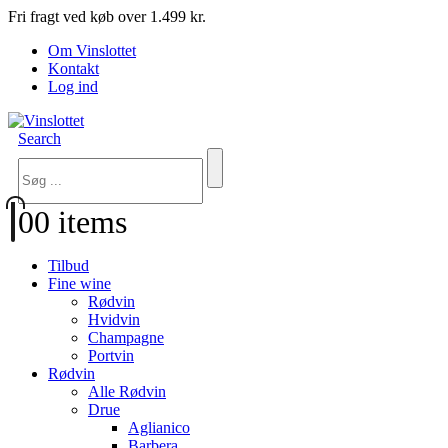
Fri fragt ved køb over 1.499 kr.
Om Vinslottet
Kontakt
Log ind
Search
0
0 items
Tilbud
Fine wine
Rødvin
Hvidvin
Champagne
Portvin
Rødvin
Alle Rødvin
Drue
Aglianico
Barbera