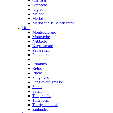
Garnacha
Grenache
Lagrein
Malbec
Merlot
Merlot cab.sauv. cab.franc
Drue
Montepulciano
Mourvedre
Nebbiolo
Negro amaro
Petite sirah
Pinot nero
Pinot noir
Primitivo
Refosco
Ruché
Sangiovese
Sangiovese grosso
Shiraz
Syrah
Tempranillo
Tinta roriz
Touriga national
Zinfandel