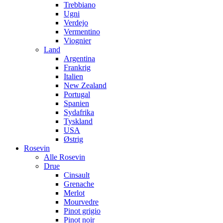
Trebbiano
Ugni
Verdejo
Vermentino
Viognier
Land
Argentina
Frankrig
Italien
New Zealand
Portugal
Spanien
Sydafrika
Tyskland
USA
Østrig
Rosevin
Alle Rosevin
Drue
Cinsault
Grenache
Merlot
Mourvedre
Pinot grigio
Pinot noir