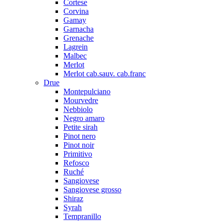
Cortese
Corvina
Gamay
Garnacha
Grenache
Lagrein
Malbec
Merlot
Merlot cab.sauv. cab.franc
Drue
Montepulciano
Mourvedre
Nebbiolo
Negro amaro
Petite sirah
Pinot nero
Pinot noir
Primitivo
Refosco
Ruché
Sangiovese
Sangiovese grosso
Shiraz
Syrah
Tempranillo