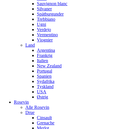
Sauvignon blanc
Silvaner
Spätburgunder
Trebbiano
Ugni
Verdejo
Vermentino
Viognier
Land
Argentina
Frankrig
Italien
New Zealand
Portugal
Spanien
Sydafrika
Tyskland
USA
Østrig
Rosevin
Alle Rosevin
Drue
Cinsault
Grenache
Merlot