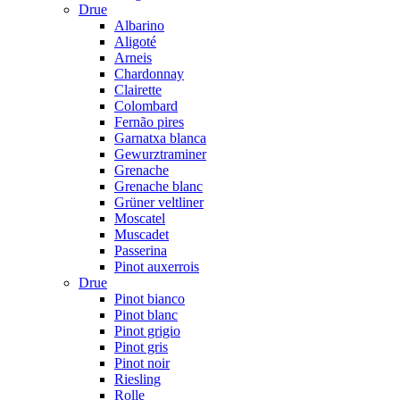
Drue
Albarino
Aligoté
Arneis
Chardonnay
Clairette
Colombard
Fernão pires
Garnatxa blanca
Gewurztraminer
Grenache
Grenache blanc
Grüner veltliner
Moscatel
Muscadet
Passerina
Pinot auxerrois
Drue
Pinot bianco
Pinot blanc
Pinot grigio
Pinot gris
Pinot noir
Riesling
Rolle