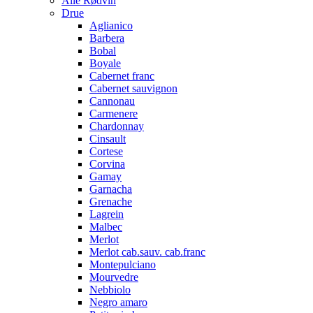
Alle Rødvin
Drue
Aglianico
Barbera
Bobal
Boyale
Cabernet franc
Cabernet sauvignon
Cannonau
Carmenere
Chardonnay
Cinsault
Cortese
Corvina
Gamay
Garnacha
Grenache
Lagrein
Malbec
Merlot
Merlot cab.sauv. cab.franc
Montepulciano
Mourvedre
Nebbiolo
Negro amaro