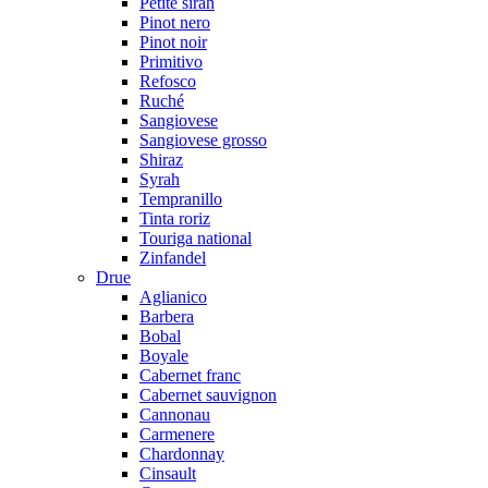
Petite sirah
Pinot nero
Pinot noir
Primitivo
Refosco
Ruché
Sangiovese
Sangiovese grosso
Shiraz
Syrah
Tempranillo
Tinta roriz
Touriga national
Zinfandel
Drue
Aglianico
Barbera
Bobal
Boyale
Cabernet franc
Cabernet sauvignon
Cannonau
Carmenere
Chardonnay
Cinsault