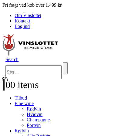
Fri fragt ved køb over 1.499 kr.
Om Vinslottet
Kontakt
Log ind
Search
0
0 items
Tilbud
Fine wine
Rødvin
Hvidvin
Champagne
Portvin
Rødvin