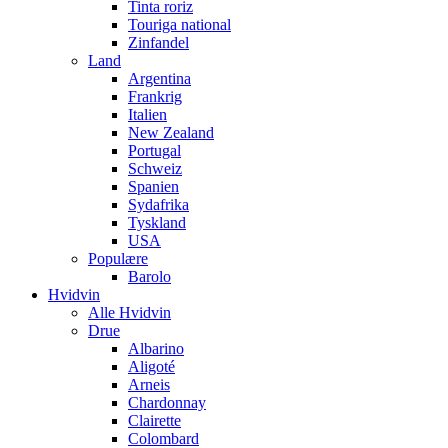
Tinta roriz
Touriga national
Zinfandel
Land
Argentina
Frankrig
Italien
New Zealand
Portugal
Schweiz
Spanien
Sydafrika
Tyskland
USA
Populære
Barolo
Hvidvin
Alle Hvidvin
Drue
Albarino
Aligoté
Arneis
Chardonnay
Clairette
Colombard