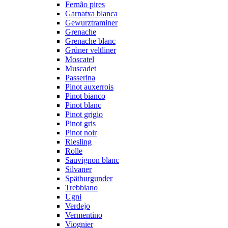
Fernão pires
Garnatxa blanca
Gewurztraminer
Grenache
Grenache blanc
Grüner veltliner
Moscatel
Muscadet
Passerina
Pinot auxerrois
Pinot bianco
Pinot blanc
Pinot grigio
Pinot gris
Pinot noir
Riesling
Rolle
Sauvignon blanc
Silvaner
Spätburgunder
Trebbiano
Ugni
Verdejo
Vermentino
Viognier