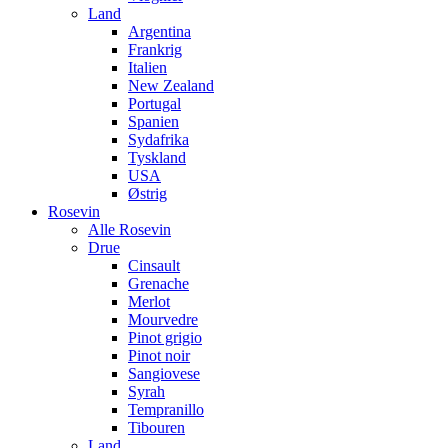
Land
Argentina
Frankrig
Italien
New Zealand
Portugal
Spanien
Sydafrika
Tyskland
USA
Østrig
Rosevin
Alle Rosevin
Drue
Cinsault
Grenache
Merlot
Mourvedre
Pinot grigio
Pinot noir
Sangiovese
Syrah
Tempranillo
Tibouren
Land