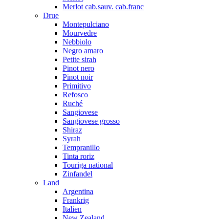
Merlot cab.sauv. cab.franc
Drue
Montepulciano
Mourvedre
Nebbiolo
Negro amaro
Petite sirah
Pinot nero
Pinot noir
Primitivo
Refosco
Ruché
Sangiovese
Sangiovese grosso
Shiraz
Syrah
Tempranillo
Tinta roriz
Touriga national
Zinfandel
Land
Argentina
Frankrig
Italien
New Zealand