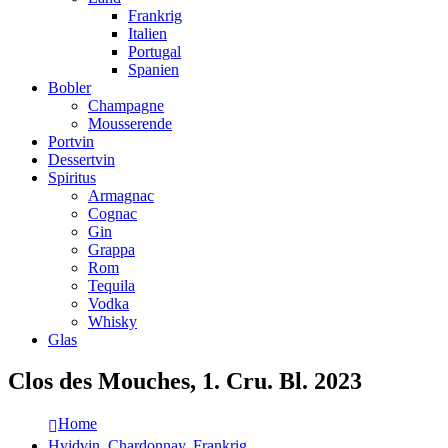
Frankrig
Italien
Portugal
Spanien
Bobler
Champagne
Mousserende
Portvin
Dessertvin
Spiritus
Armagnac
Cognac
Gin
Grappa
Rom
Tequila
Vodka
Whisky
Glas
Clos des Mouches, 1. Cru. Bl. 2023
Home
Hvidvin
,
Chardonnay
,
Frankrig