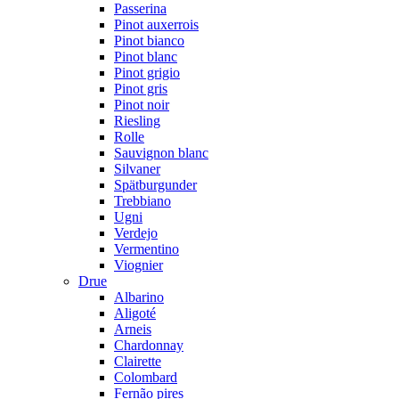
Passerina
Pinot auxerrois
Pinot bianco
Pinot blanc
Pinot grigio
Pinot gris
Pinot noir
Riesling
Rolle
Sauvignon blanc
Silvaner
Spätburgunder
Trebbiano
Ugni
Verdejo
Vermentino
Viognier
Drue
Albarino
Aligoté
Arneis
Chardonnay
Clairette
Colombard
Fernão pires