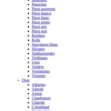
Passerina
Pinot auxerrois
Pinot bianco
Pinot blanc
Pinot grigio
Pinot gris
Pinot noir
Riesling
Rolle
Sauvignon blanc
Silvaner
Spätburgunder
Trebbiano
Ugni
Verdejo
Vermentino
Viognier
Drue
Albarino
Aligoté
Arneis
Chardonnay
Clairette
Colombard