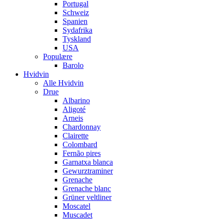
Portugal
Schweiz
Spanien
Sydafrika
Tyskland
USA
Populære
Barolo
Hvidvin
Alle Hvidvin
Drue
Albarino
Aligoté
Arneis
Chardonnay
Clairette
Colombard
Fernão pires
Garnatxa blanca
Gewurztraminer
Grenache
Grenache blanc
Grüner veltliner
Moscatel
Muscadet