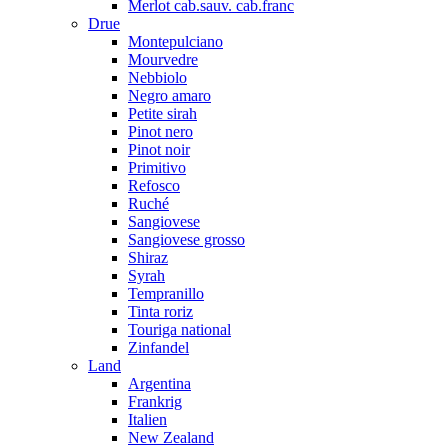
Merlot cab.sauv. cab.franc
Drue
Montepulciano
Mourvedre
Nebbiolo
Negro amaro
Petite sirah
Pinot nero
Pinot noir
Primitivo
Refosco
Ruché
Sangiovese
Sangiovese grosso
Shiraz
Syrah
Tempranillo
Tinta roriz
Touriga national
Zinfandel
Land
Argentina
Frankrig
Italien
New Zealand