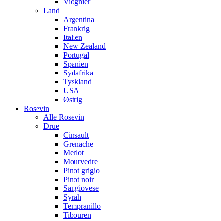
Viognier
Land
Argentina
Frankrig
Italien
New Zealand
Portugal
Spanien
Sydafrika
Tyskland
USA
Østrig
Rosevin
Alle Rosevin
Drue
Cinsault
Grenache
Merlot
Mourvedre
Pinot grigio
Pinot noir
Sangiovese
Syrah
Tempranillo
Tibouren