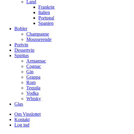
Land
Frankrig
Italien
Portugal
Spanien
Bobler
Champagne
Mousserende
Portvin
Dessertvin
Spiritus
Armagnac
Cognac
Gin
Grappa
Rom
Tequila
Vodka
Whisky
Glas
Om Vinslottet
Kontakt
Log ind