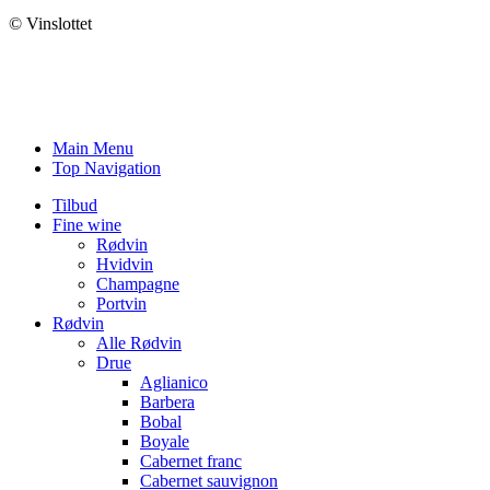
© Vinslottet
Main Menu
Top Navigation
Tilbud
Fine wine
Rødvin
Hvidvin
Champagne
Portvin
Rødvin
Alle Rødvin
Drue
Aglianico
Barbera
Bobal
Boyale
Cabernet franc
Cabernet sauvignon