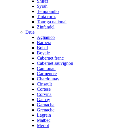
Shiraz
Syrah
Tempranillo
Tinta roriz
Touriga national
Zinfandel
Drue
Aglianico
Barbera
Bobal
Boyale
Cabernet franc
Cabernet sauvignon
Cannonau
Carmenere
Chardonnay
Cinsault
Cortese
Corvina
Gamay
Garnacha
Grenache
Lagrein
Malbec
Merlot