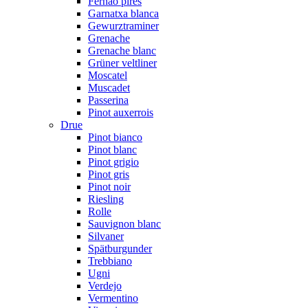
Fernão pires
Garnatxa blanca
Gewurztraminer
Grenache
Grenache blanc
Grüner veltliner
Moscatel
Muscadet
Passerina
Pinot auxerrois
Drue
Pinot bianco
Pinot blanc
Pinot grigio
Pinot gris
Pinot noir
Riesling
Rolle
Sauvignon blanc
Silvaner
Spätburgunder
Trebbiano
Ugni
Verdejo
Vermentino