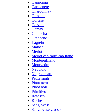
Cannonau
Carmenere
Chardonnay
Cinsault
Cortese
Corvina
Gamay
Garnacha
Grenache
Lagrein
Malbec
Merlot
Merlot cab.sauv. cab.franc
Montepulciano
Mourvedre
Nebbiolo
Negro amaro
Petite sirah
Pinot nero
Pinot noir
Primitivo
Refosco
Ruché
Sangiovese
Sangiovese grosso