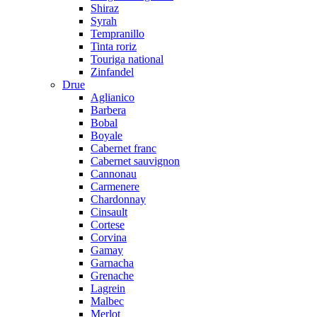
Shiraz
Syrah
Tempranillo
Tinta roriz
Touriga national
Zinfandel
Drue
Aglianico
Barbera
Bobal
Boyale
Cabernet franc
Cabernet sauvignon
Cannonau
Carmenere
Chardonnay
Cinsault
Cortese
Corvina
Gamay
Garnacha
Grenache
Lagrein
Malbec
Merlot