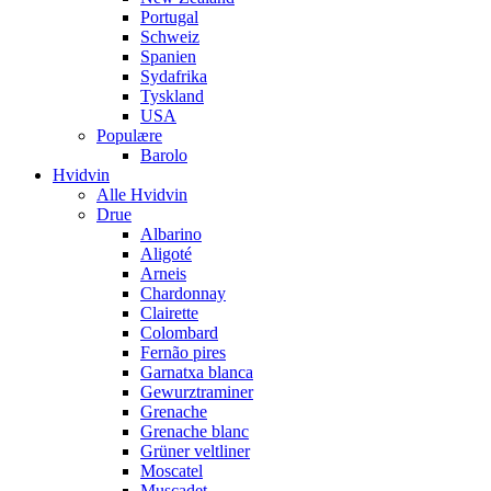
Portugal
Schweiz
Spanien
Sydafrika
Tyskland
USA
Populære
Barolo
Hvidvin
Alle Hvidvin
Drue
Albarino
Aligoté
Arneis
Chardonnay
Clairette
Colombard
Fernão pires
Garnatxa blanca
Gewurztraminer
Grenache
Grenache blanc
Grüner veltliner
Moscatel
Muscadet