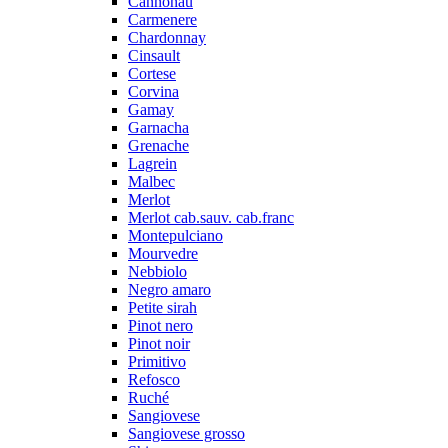
Cannonau
Carmenere
Chardonnay
Cinsault
Cortese
Corvina
Gamay
Garnacha
Grenache
Lagrein
Malbec
Merlot
Merlot cab.sauv. cab.franc
Montepulciano
Mourvedre
Nebbiolo
Negro amaro
Petite sirah
Pinot nero
Pinot noir
Primitivo
Refosco
Ruché
Sangiovese
Sangiovese grosso