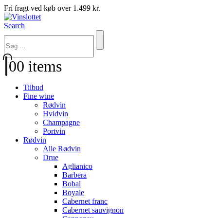
Fri fragt ved køb over 1.499 kr.
Search
0
0 items
Tilbud
Fine wine
Rødvin
Hvidvin
Champagne
Portvin
Rødvin
Alle Rødvin
Drue
Aglianico
Barbera
Bobal
Boyale
Cabernet franc
Cabernet sauvignon