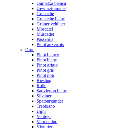
Garnatxa blanca
Gewurztraminer
Grenache
Grenache blanc
Grüner veltliner
Moscatel
Muscadet
Passerina
Pinot auxerrois
Drue
Pinot bianco
Pinot blanc
Pinot grigio
Pinot gris
Pinot noir
Riesling
Rolle
Sauvignon blanc
Silvaner
Spätburgunder
Trebbiano
Ugni
Verdejo
Vermentino
Viognier