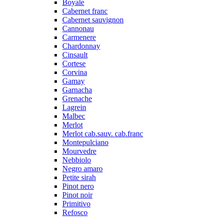
Boyale
Cabernet franc
Cabernet sauvignon
Cannonau
Carmenere
Chardonnay
Cinsault
Cortese
Corvina
Gamay
Garnacha
Grenache
Lagrein
Malbec
Merlot
Merlot cab.sauv. cab.franc
Montepulciano
Mourvedre
Nebbiolo
Negro amaro
Petite sirah
Pinot nero
Pinot noir
Primitivo
Refosco