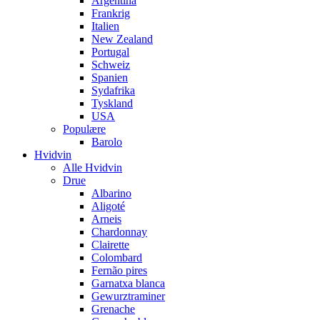
Argentina
Frankrig
Italien
New Zealand
Portugal
Schweiz
Spanien
Sydafrika
Tyskland
USA
Populære
Barolo
Hvidvin
Alle Hvidvin
Drue
Albarino
Aligoté
Arneis
Chardonnay
Clairette
Colombard
Fernão pires
Garnatxa blanca
Gewurztraminer
Grenache