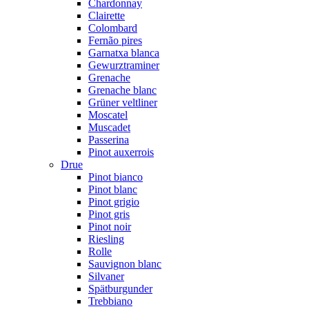
Chardonnay
Clairette
Colombard
Fernão pires
Garnatxa blanca
Gewurztraminer
Grenache
Grenache blanc
Grüner veltliner
Moscatel
Muscadet
Passerina
Pinot auxerrois
Drue
Pinot bianco
Pinot blanc
Pinot grigio
Pinot gris
Pinot noir
Riesling
Rolle
Sauvignon blanc
Silvaner
Spätburgunder
Trebbiano