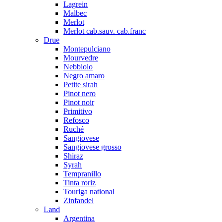
Lagrein
Malbec
Merlot
Merlot cab.sauv. cab.franc
Drue
Montepulciano
Mourvedre
Nebbiolo
Negro amaro
Petite sirah
Pinot nero
Pinot noir
Primitivo
Refosco
Ruché
Sangiovese
Sangiovese grosso
Shiraz
Syrah
Tempranillo
Tinta roriz
Touriga national
Zinfandel
Land
Argentina