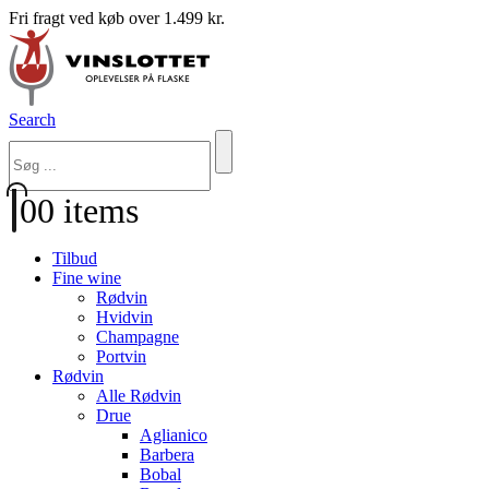
Fri fragt ved køb over 1.499 kr.
Search
0
0 items
Tilbud
Fine wine
Rødvin
Hvidvin
Champagne
Portvin
Rødvin
Alle Rødvin
Drue
Aglianico
Barbera
Bobal