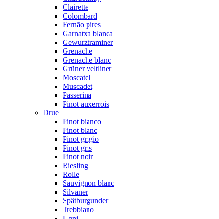
Clairette
Colombard
Fernão pires
Garnatxa blanca
Gewurztraminer
Grenache
Grenache blanc
Grüner veltliner
Moscatel
Muscadet
Passerina
Pinot auxerrois
Drue
Pinot bianco
Pinot blanc
Pinot grigio
Pinot gris
Pinot noir
Riesling
Rolle
Sauvignon blanc
Silvaner
Spätburgunder
Trebbiano
Ugni