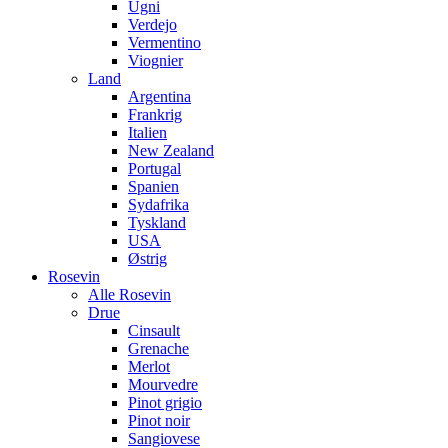
Ugni
Verdejo
Vermentino
Viognier
Land
Argentina
Frankrig
Italien
New Zealand
Portugal
Spanien
Sydafrika
Tyskland
USA
Østrig
Rosevin
Alle Rosevin
Drue
Cinsault
Grenache
Merlot
Mourvedre
Pinot grigio
Pinot noir
Sangiovese