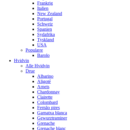
Frankrig
Italien
New Zealand
Portugal
Schweiz
Spanien
Sydafrika
Tyskland
USA
Populære
Barolo
Hvidvin
Alle Hvidvin
Drue
Albarino
Aligoté
Arneis
Chardonnay
Clairette
Colombard
Fernão pires
Garnatxa blanca
Gewurztraminer
Grenache
Grenache blanc