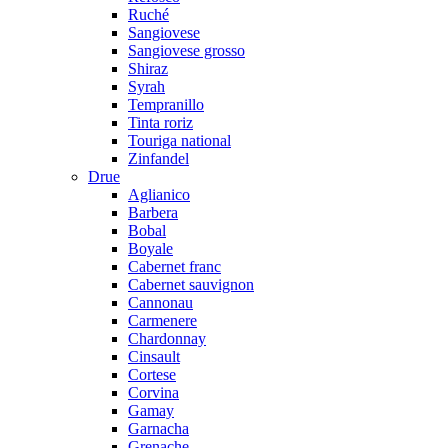
Ruché
Sangiovese
Sangiovese grosso
Shiraz
Syrah
Tempranillo
Tinta roriz
Touriga national
Zinfandel
Drue
Aglianico
Barbera
Bobal
Boyale
Cabernet franc
Cabernet sauvignon
Cannonau
Carmenere
Chardonnay
Cinsault
Cortese
Corvina
Gamay
Garnacha
Grenache