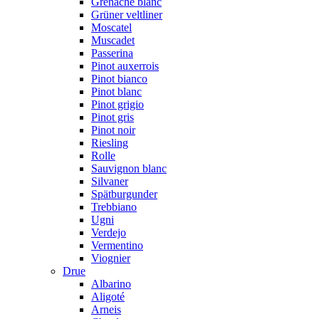
Grenache blanc
Grüner veltliner
Moscatel
Muscadet
Passerina
Pinot auxerrois
Pinot bianco
Pinot blanc
Pinot grigio
Pinot gris
Pinot noir
Riesling
Rolle
Sauvignon blanc
Silvaner
Spätburgunder
Trebbiano
Ugni
Verdejo
Vermentino
Viognier
Drue
Albarino
Aligoté
Arneis