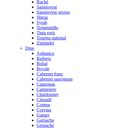
Ruché
Sangiovese
Sangiovese grosso
Shiraz
Syrah
Tempranillo
Tinta roriz
Touriga national
Zinfandel
Drue
Aglianico
Barbera
Bobal
Boyale
Cabernet franc
Cabernet sauvignon
Cannonau
Carmenere
Chardonnay
Cinsault
Cortese
Corvina
Gamay
Garnacha
Grenache