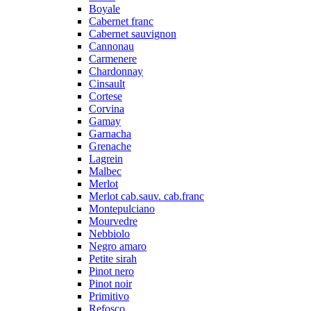
Boyale
Cabernet franc
Cabernet sauvignon
Cannonau
Carmenere
Chardonnay
Cinsault
Cortese
Corvina
Gamay
Garnacha
Grenache
Lagrein
Malbec
Merlot
Merlot cab.sauv. cab.franc
Montepulciano
Mourvedre
Nebbiolo
Negro amaro
Petite sirah
Pinot nero
Pinot noir
Primitivo
Refosco