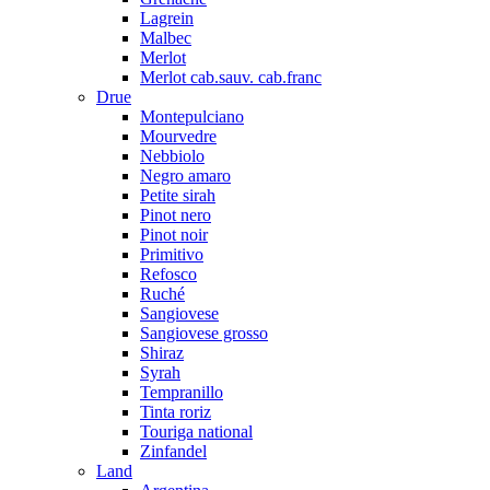
Lagrein
Malbec
Merlot
Merlot cab.sauv. cab.franc
Drue
Montepulciano
Mourvedre
Nebbiolo
Negro amaro
Petite sirah
Pinot nero
Pinot noir
Primitivo
Refosco
Ruché
Sangiovese
Sangiovese grosso
Shiraz
Syrah
Tempranillo
Tinta roriz
Touriga national
Zinfandel
Land