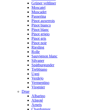
Grüner veltliner
Moscatel
Muscadet
Passerina
Pinot auxerrois
Pinot bianco
Pinot blanc
Pinot grigio
Pinot gris
Pinot noir
Riesling
Rolle
Sauvignon blanc
Silvaner
Spätburgunder
Trebbiano
Ugni
Verdejo
Vermentino
Viognier
Drue
Albarino
Aligoté
Arneis
Chardonnay