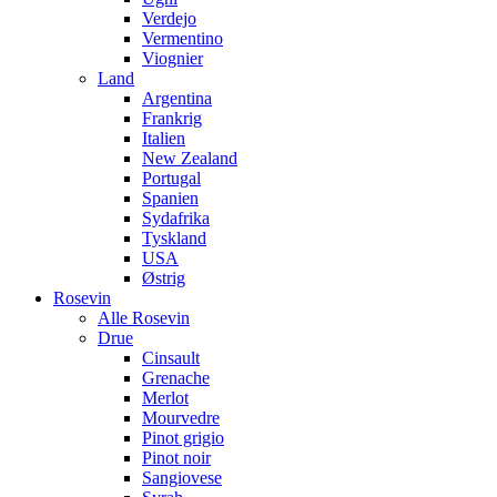
Verdejo
Vermentino
Viognier
Land
Argentina
Frankrig
Italien
New Zealand
Portugal
Spanien
Sydafrika
Tyskland
USA
Østrig
Rosevin
Alle Rosevin
Drue
Cinsault
Grenache
Merlot
Mourvedre
Pinot grigio
Pinot noir
Sangiovese