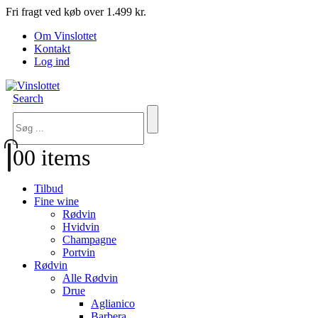
Fri fragt ved køb over 1.499 kr.
Om Vinslottet
Kontakt
Log ind
Search
0
0 items
Tilbud
Fine wine
Rødvin
Hvidvin
Champagne
Portvin
Rødvin
Alle Rødvin
Drue
Aglianico
Barbera