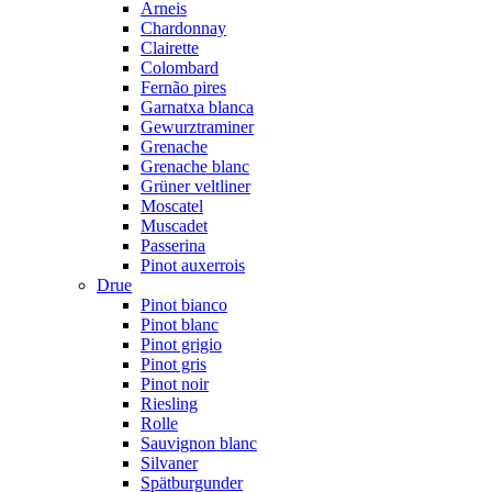
Arneis
Chardonnay
Clairette
Colombard
Fernão pires
Garnatxa blanca
Gewurztraminer
Grenache
Grenache blanc
Grüner veltliner
Moscatel
Muscadet
Passerina
Pinot auxerrois
Drue
Pinot bianco
Pinot blanc
Pinot grigio
Pinot gris
Pinot noir
Riesling
Rolle
Sauvignon blanc
Silvaner
Spätburgunder