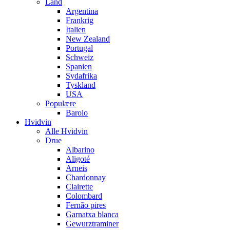
Land
Argentina
Frankrig
Italien
New Zealand
Portugal
Schweiz
Spanien
Sydafrika
Tyskland
USA
Populære
Barolo
Hvidvin
Alle Hvidvin
Drue
Albarino
Aligoté
Arneis
Chardonnay
Clairette
Colombard
Fernão pires
Garnatxa blanca
Gewurztraminer