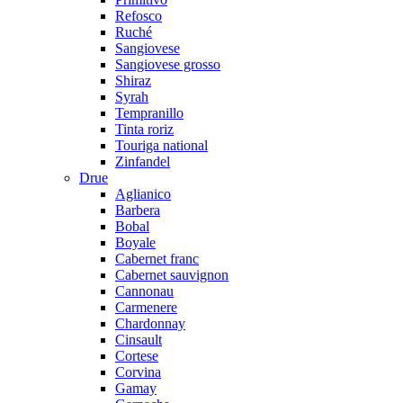
Refosco
Ruché
Sangiovese
Sangiovese grosso
Shiraz
Syrah
Tempranillo
Tinta roriz
Touriga national
Zinfandel
Drue
Aglianico
Barbera
Bobal
Boyale
Cabernet franc
Cabernet sauvignon
Cannonau
Carmenere
Chardonnay
Cinsault
Cortese
Corvina
Gamay