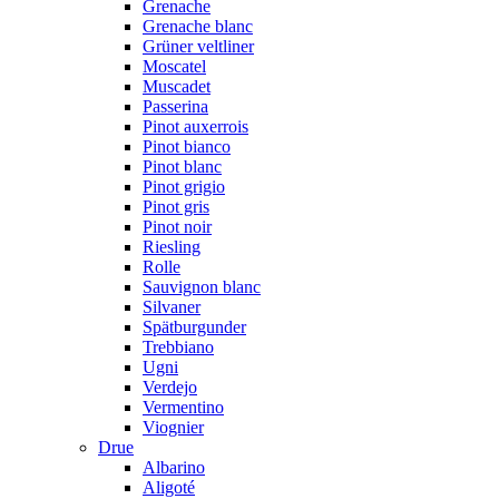
Grenache
Grenache blanc
Grüner veltliner
Moscatel
Muscadet
Passerina
Pinot auxerrois
Pinot bianco
Pinot blanc
Pinot grigio
Pinot gris
Pinot noir
Riesling
Rolle
Sauvignon blanc
Silvaner
Spätburgunder
Trebbiano
Ugni
Verdejo
Vermentino
Viognier
Drue
Albarino
Aligoté