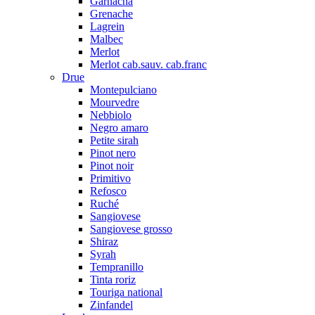
Garnacha
Grenache
Lagrein
Malbec
Merlot
Merlot cab.sauv. cab.franc
Drue
Montepulciano
Mourvedre
Nebbiolo
Negro amaro
Petite sirah
Pinot nero
Pinot noir
Primitivo
Refosco
Ruché
Sangiovese
Sangiovese grosso
Shiraz
Syrah
Tempranillo
Tinta roriz
Touriga national
Zinfandel