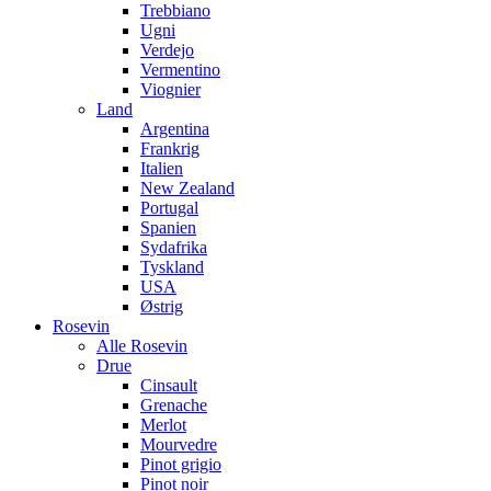
Trebbiano
Ugni
Verdejo
Vermentino
Viognier
Land
Argentina
Frankrig
Italien
New Zealand
Portugal
Spanien
Sydafrika
Tyskland
USA
Østrig
Rosevin
Alle Rosevin
Drue
Cinsault
Grenache
Merlot
Mourvedre
Pinot grigio
Pinot noir