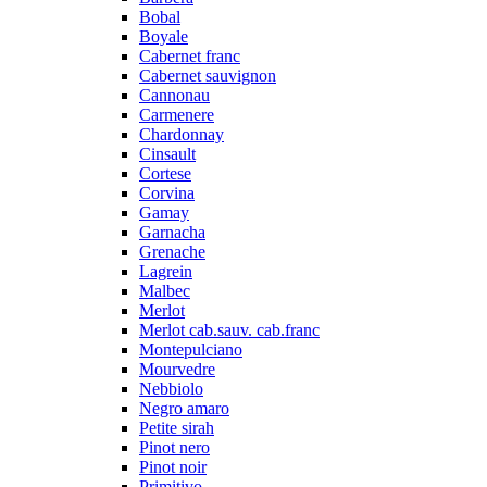
Bobal
Boyale
Cabernet franc
Cabernet sauvignon
Cannonau
Carmenere
Chardonnay
Cinsault
Cortese
Corvina
Gamay
Garnacha
Grenache
Lagrein
Malbec
Merlot
Merlot cab.sauv. cab.franc
Montepulciano
Mourvedre
Nebbiolo
Negro amaro
Petite sirah
Pinot nero
Pinot noir
Primitivo