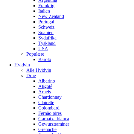
Argentina
Frankrig
Italien
New Zealand
Portugal
Schweiz
Spanien
Sydafrika
Tyskland
USA
Populære
Barolo
Hvidvin
Alle Hvidvin
Drue
Albarino
Aligoté
Arneis
Chardonnay
Clairette
Colombard
Fernão pires
Garnatxa blanca
Gewurztraminer
Grenache