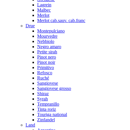
Lagrein
Malbec
Merlot
Merlot cab.sauv. cab.franc
Drue
Montepulciano
Mourvedre
Nebbiolo
Negro amaro
Petite sirah
Pinot nero
Pinot noir
Primitivo
Refosco
Ruché
Sangiovese
Sangiovese grosso
Shiraz
Syrah
Tempranillo
Tinta roriz
Touriga national
Zinfandel
Land