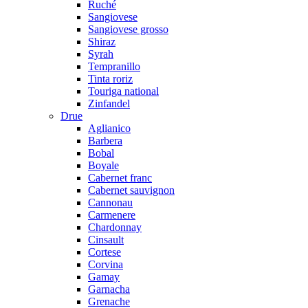
Ruché
Sangiovese
Sangiovese grosso
Shiraz
Syrah
Tempranillo
Tinta roriz
Touriga national
Zinfandel
Drue
Aglianico
Barbera
Bobal
Boyale
Cabernet franc
Cabernet sauvignon
Cannonau
Carmenere
Chardonnay
Cinsault
Cortese
Corvina
Gamay
Garnacha
Grenache