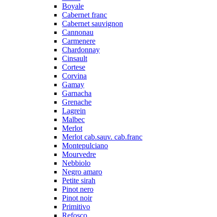
Boyale
Cabernet franc
Cabernet sauvignon
Cannonau
Carmenere
Chardonnay
Cinsault
Cortese
Corvina
Gamay
Garnacha
Grenache
Lagrein
Malbec
Merlot
Merlot cab.sauv. cab.franc
Montepulciano
Mourvedre
Nebbiolo
Negro amaro
Petite sirah
Pinot nero
Pinot noir
Primitivo
Refosco