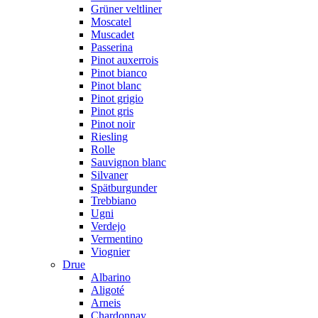
Grüner veltliner
Moscatel
Muscadet
Passerina
Pinot auxerrois
Pinot bianco
Pinot blanc
Pinot grigio
Pinot gris
Pinot noir
Riesling
Rolle
Sauvignon blanc
Silvaner
Spätburgunder
Trebbiano
Ugni
Verdejo
Vermentino
Viognier
Drue
Albarino
Aligoté
Arneis
Chardonnay