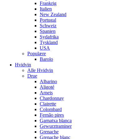
Frankrig
Italien
New Zealand
Portugal
Schweiz
Spanien
Sydafrika
Tyskland
USA
Populære
Barolo
Hvidvin
Alle Hvidvin
Drue
Albarino
Aligoté
Arneis
Chardonnay
Clairette
Colombard
Fernão pires
Garnatxa blanca
Gewurztraminer
Grenache
Grenache blanc