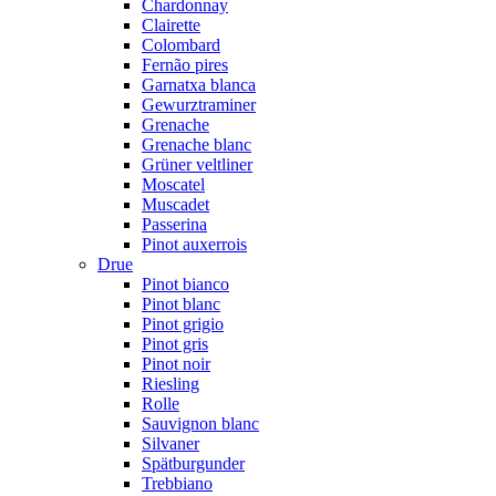
Chardonnay
Clairette
Colombard
Fernão pires
Garnatxa blanca
Gewurztraminer
Grenache
Grenache blanc
Grüner veltliner
Moscatel
Muscadet
Passerina
Pinot auxerrois
Drue
Pinot bianco
Pinot blanc
Pinot grigio
Pinot gris
Pinot noir
Riesling
Rolle
Sauvignon blanc
Silvaner
Spätburgunder
Trebbiano