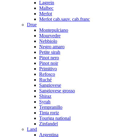
Lagrein
Malbec
Merlot
Merlot cab.sauv. cab.franc
Drue
Montepulciano
Mourvedre
Nebbiolo
Negro amaro
Petite sirah
Pinot nero
Pinot noir
Primitivo
Refosco
Ruché
Sangiovese
Sangiovese grosso
Shiraz
Syrah
Tempranillo
Tinta roriz
Touriga national
Zinfandel
Land
Argentina