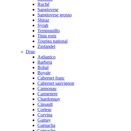
Ruché
Sangiovese
Sangiovese grosso
Shiraz
Syrah
Tempranillo
Tinta roriz
Touriga national
Zinfandel
Drue
Aglianico
Barbera
Bobal
Boyale
Cabernet franc
Cabernet sauvignon
Cannonau
Carmenere
Chardonnay
Cinsault
Cortese
Corvina
Gamay
Garnacha
Grenache