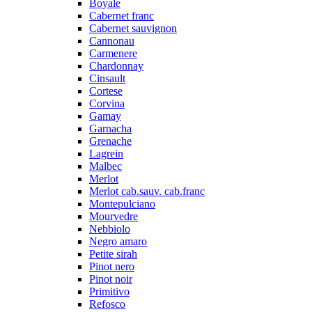
Boyale
Cabernet franc
Cabernet sauvignon
Cannonau
Carmenere
Chardonnay
Cinsault
Cortese
Corvina
Gamay
Garnacha
Grenache
Lagrein
Malbec
Merlot
Merlot cab.sauv. cab.franc
Montepulciano
Mourvedre
Nebbiolo
Negro amaro
Petite sirah
Pinot nero
Pinot noir
Primitivo
Refosco