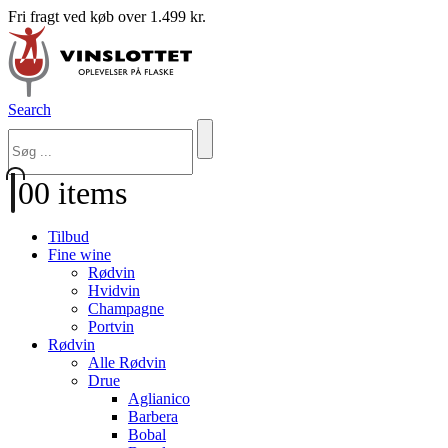
Fri fragt ved køb over 1.499 kr.
Search
0
0 items
Tilbud
Fine wine
Rødvin
Hvidvin
Champagne
Portvin
Rødvin
Alle Rødvin
Drue
Aglianico
Barbera
Bobal