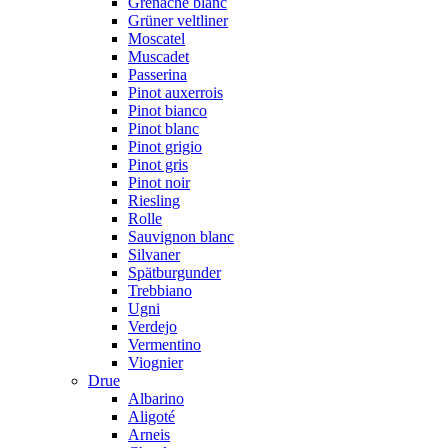
Grenache blanc
Grüner veltliner
Moscatel
Muscadet
Passerina
Pinot auxerrois
Pinot bianco
Pinot blanc
Pinot grigio
Pinot gris
Pinot noir
Riesling
Rolle
Sauvignon blanc
Silvaner
Spätburgunder
Trebbiano
Ugni
Verdejo
Vermentino
Viognier
Drue
Albarino
Aligoté
Arneis