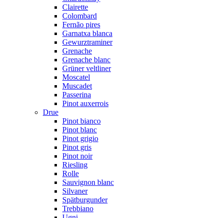
Clairette
Colombard
Fernão pires
Garnatxa blanca
Gewurztraminer
Grenache
Grenache blanc
Grüner veltliner
Moscatel
Muscadet
Passerina
Pinot auxerrois
Drue
Pinot bianco
Pinot blanc
Pinot grigio
Pinot gris
Pinot noir
Riesling
Rolle
Sauvignon blanc
Silvaner
Spätburgunder
Trebbiano
Ugni