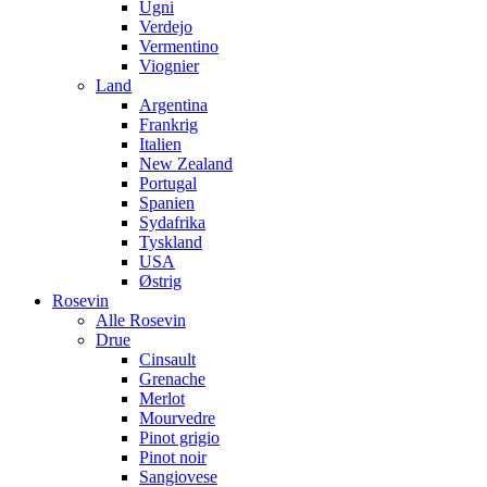
Ugni
Verdejo
Vermentino
Viognier
Land
Argentina
Frankrig
Italien
New Zealand
Portugal
Spanien
Sydafrika
Tyskland
USA
Østrig
Rosevin
Alle Rosevin
Drue
Cinsault
Grenache
Merlot
Mourvedre
Pinot grigio
Pinot noir
Sangiovese