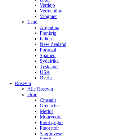
Verdejo
Vermentino
Viognier
Land
Argentina
Frankrig
Italien
New Zealand
Portugal
Spanien
Sydafrika
Tyskland
USA
Østrig
Rosevin
Alle Rosevin
Drue
Cinsault
Grenache
Merlot
Mourvedre
Pinot grigio
Pinot noir
Sangiovese