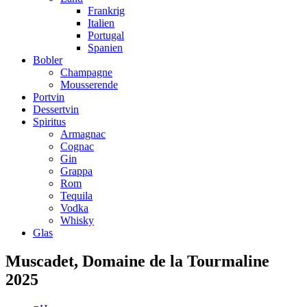
Frankrig
Italien
Portugal
Spanien
Bobler
Champagne
Mousserende
Portvin
Dessertvin
Spiritus
Armagnac
Cognac
Gin
Grappa
Rom
Tequila
Vodka
Whisky
Glas
Muscadet, Domaine de la Tourmaline
2025