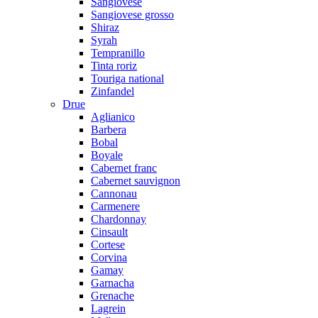
Sangiovese
Sangiovese grosso
Shiraz
Syrah
Tempranillo
Tinta roriz
Touriga national
Zinfandel
Drue
Aglianico
Barbera
Bobal
Boyale
Cabernet franc
Cabernet sauvignon
Cannonau
Carmenere
Chardonnay
Cinsault
Cortese
Corvina
Gamay
Garnacha
Grenache
Lagrein