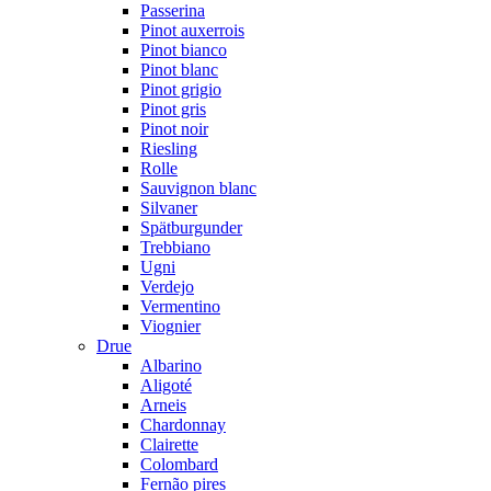
Passerina
Pinot auxerrois
Pinot bianco
Pinot blanc
Pinot grigio
Pinot gris
Pinot noir
Riesling
Rolle
Sauvignon blanc
Silvaner
Spätburgunder
Trebbiano
Ugni
Verdejo
Vermentino
Viognier
Drue
Albarino
Aligoté
Arneis
Chardonnay
Clairette
Colombard
Fernão pires