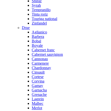
Shiraz
Syrah
Tempranillo
Tinta roriz
Touriga national
Zinfandel
Drue
Aglianico
Barbera
Bobal
Boyale
Cabernet franc
Cabernet sauvignon
Cannonau
Carmenere
Chardonnay
Cinsault
Cortese
Corvina
Gamay
Garnacha
Grenache
Lagrein
Malbec
Merlot