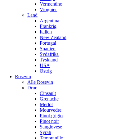
Vermentino
Viognier
Land
Argentina
Frankrig
Italien
New Zealand
Portugal
Spanien
Sydafrika
Tyskland
USA
Østrig
Rosevin
Alle Rosevin
Drue
Cinsault
Grenache
Merlot
Mourvedre
Pinot grigio
Pinot noir
Sangiovese
Syrah
Tempranillo