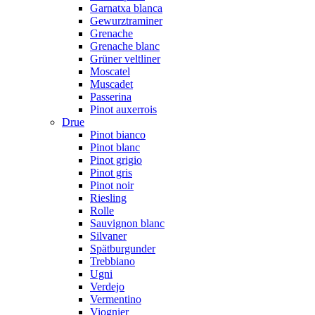
Garnatxa blanca
Gewurztraminer
Grenache
Grenache blanc
Grüner veltliner
Moscatel
Muscadet
Passerina
Pinot auxerrois
Drue
Pinot bianco
Pinot blanc
Pinot grigio
Pinot gris
Pinot noir
Riesling
Rolle
Sauvignon blanc
Silvaner
Spätburgunder
Trebbiano
Ugni
Verdejo
Vermentino
Viognier