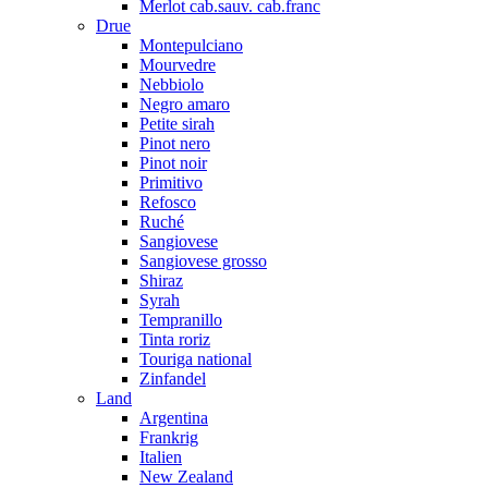
Merlot cab.sauv. cab.franc
Drue
Montepulciano
Mourvedre
Nebbiolo
Negro amaro
Petite sirah
Pinot nero
Pinot noir
Primitivo
Refosco
Ruché
Sangiovese
Sangiovese grosso
Shiraz
Syrah
Tempranillo
Tinta roriz
Touriga national
Zinfandel
Land
Argentina
Frankrig
Italien
New Zealand