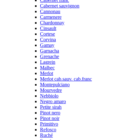
Cabernet franc
Cabernet sauvignon
Cannonau
Carmenere
Chardonnay
Cinsault
Cortese
Corvina
Gamay
Garnacha
Grenache
Lagrein
Malbec
Merlot
Merlot cab.sauv. cab.franc
Montepulciano
Mourvedre
Nebbiolo
Negro amaro
Petite sirah
Pinot nero
Pinot noir
Primitivo
Refosco
Ruché