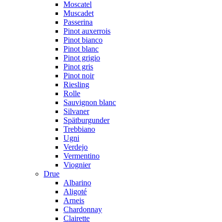
Moscatel
Muscadet
Passerina
Pinot auxerrois
Pinot bianco
Pinot blanc
Pinot grigio
Pinot gris
Pinot noir
Riesling
Rolle
Sauvignon blanc
Silvaner
Spätburgunder
Trebbiano
Ugni
Verdejo
Vermentino
Viognier
Drue
Albarino
Aligoté
Arneis
Chardonnay
Clairette