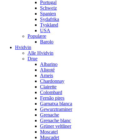
Portugal
Schweiz
Spanien
Sydafrika
Tyskland
USA
Populære
Barolo
Hvidvin
Alle Hvidvin
Drue
Albarino
Aligoté
Arneis
Chardonnay
Clairette
Colombard
Fernão pires
Garnatxa blanca
Gewurztraminer
Grenache
Grenache blanc
Grüner veltliner
Moscatel
Muscadet