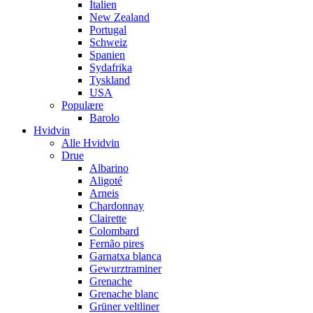
Italien
New Zealand
Portugal
Schweiz
Spanien
Sydafrika
Tyskland
USA
Populære
Barolo
Hvidvin
Alle Hvidvin
Drue
Albarino
Aligoté
Arneis
Chardonnay
Clairette
Colombard
Fernão pires
Garnatxa blanca
Gewurztraminer
Grenache
Grenache blanc
Grüner veltliner