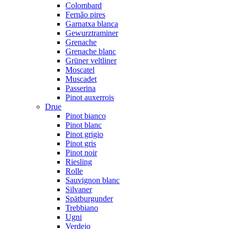
Colombard
Fernão pires
Garnatxa blanca
Gewurztraminer
Grenache
Grenache blanc
Grüner veltliner
Moscatel
Muscadet
Passerina
Pinot auxerrois
Drue
Pinot bianco
Pinot blanc
Pinot grigio
Pinot gris
Pinot noir
Riesling
Rolle
Sauvignon blanc
Silvaner
Spätburgunder
Trebbiano
Ugni
Verdejo