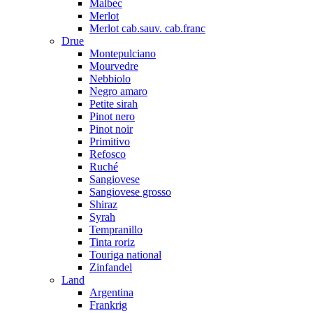
Malbec
Merlot
Merlot cab.sauv. cab.franc
Drue
Montepulciano
Mourvedre
Nebbiolo
Negro amaro
Petite sirah
Pinot nero
Pinot noir
Primitivo
Refosco
Ruché
Sangiovese
Sangiovese grosso
Shiraz
Syrah
Tempranillo
Tinta roriz
Touriga national
Zinfandel
Land
Argentina
Frankrig