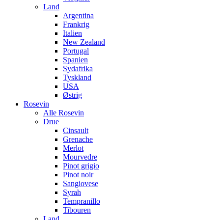
Land
Argentina
Frankrig
Italien
New Zealand
Portugal
Spanien
Sydafrika
Tyskland
USA
Østrig
Rosevin
Alle Rosevin
Drue
Cinsault
Grenache
Merlot
Mourvedre
Pinot grigio
Pinot noir
Sangiovese
Syrah
Tempranillo
Tibouren
Land