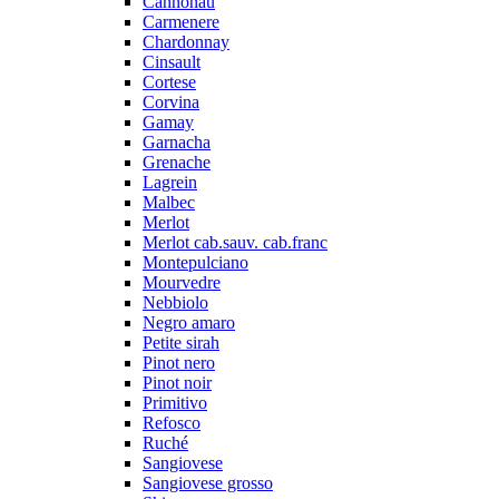
Cannonau
Carmenere
Chardonnay
Cinsault
Cortese
Corvina
Gamay
Garnacha
Grenache
Lagrein
Malbec
Merlot
Merlot cab.sauv. cab.franc
Montepulciano
Mourvedre
Nebbiolo
Negro amaro
Petite sirah
Pinot nero
Pinot noir
Primitivo
Refosco
Ruché
Sangiovese
Sangiovese grosso