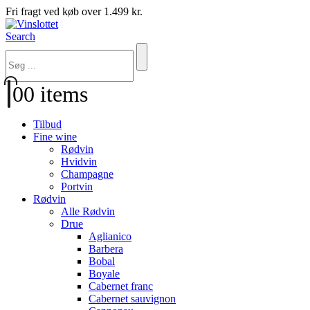
Fri fragt ved køb over 1.499 kr.
Search
0
0 items
Tilbud
Fine wine
Rødvin
Hvidvin
Champagne
Portvin
Rødvin
Alle Rødvin
Drue
Aglianico
Barbera
Bobal
Boyale
Cabernet franc
Cabernet sauvignon