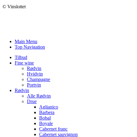
© Vinslottet
Main Menu
Top Navigation
Tilbud
Fine wine
Rødvin
Hvidvin
Champagne
Portvin
Rødvin
Alle Rødvin
Drue
Aglianico
Barbera
Bobal
Boyale
Cabernet franc
Cabernet sauvignon