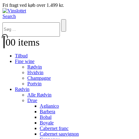
Fri fragt ved køb over 1.499 kr.
Search
0
0 items
Tilbud
Fine wine
Rødvin
Hvidvin
Champagne
Portvin
Rødvin
Alle Rødvin
Drue
Aglianico
Barbera
Bobal
Boyale
Cabernet franc
Cabernet sauvignon