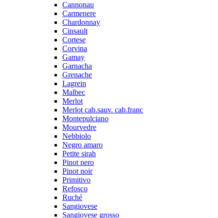
Cannonau
Carmenere
Chardonnay
Cinsault
Cortese
Corvina
Gamay
Garnacha
Grenache
Lagrein
Malbec
Merlot
Merlot cab.sauv. cab.franc
Montepulciano
Mourvedre
Nebbiolo
Negro amaro
Petite sirah
Pinot nero
Pinot noir
Primitivo
Refosco
Ruché
Sangiovese
Sangiovese grosso