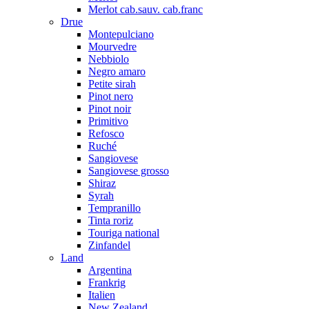
Merlot cab.sauv. cab.franc
Drue
Montepulciano
Mourvedre
Nebbiolo
Negro amaro
Petite sirah
Pinot nero
Pinot noir
Primitivo
Refosco
Ruché
Sangiovese
Sangiovese grosso
Shiraz
Syrah
Tempranillo
Tinta roriz
Touriga national
Zinfandel
Land
Argentina
Frankrig
Italien
New Zealand