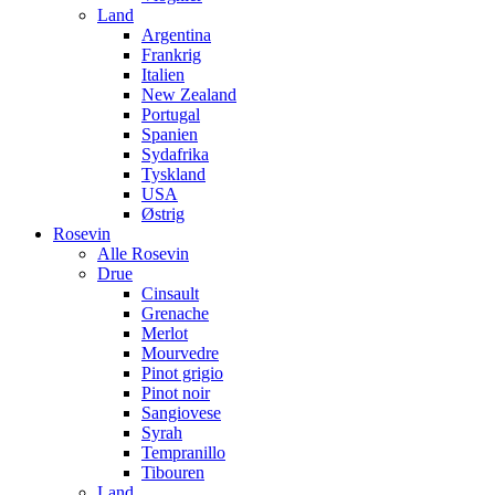
Land
Argentina
Frankrig
Italien
New Zealand
Portugal
Spanien
Sydafrika
Tyskland
USA
Østrig
Rosevin
Alle Rosevin
Drue
Cinsault
Grenache
Merlot
Mourvedre
Pinot grigio
Pinot noir
Sangiovese
Syrah
Tempranillo
Tibouren
Land