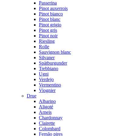
Passerina
Pinot auxerrois
Pinot bianco
Pinot blanc
Pinot grigio
Pinot gris
Pinot noir
Riesling
Rolle
Sauvignon blanc
Silvaner
Spätburgunder
Trebbiano
Ugni
Verdejo
Vermentino
Viognier
Drue
Albarino
Aligoté
Arneis
Chardonnay
Clairette
Colombard
Fernão pires