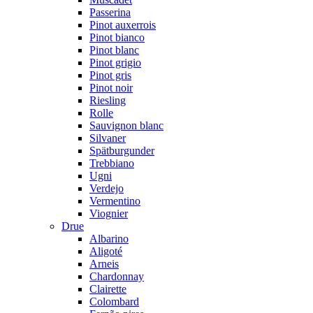
Passerina
Pinot auxerrois
Pinot bianco
Pinot blanc
Pinot grigio
Pinot gris
Pinot noir
Riesling
Rolle
Sauvignon blanc
Silvaner
Spätburgunder
Trebbiano
Ugni
Verdejo
Vermentino
Viognier
Drue
Albarino
Aligoté
Arneis
Chardonnay
Clairette
Colombard