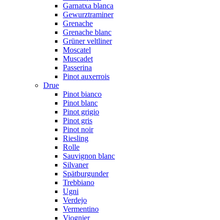
Garnatxa blanca
Gewurztraminer
Grenache
Grenache blanc
Grüner veltliner
Moscatel
Muscadet
Passerina
Pinot auxerrois
Drue
Pinot bianco
Pinot blanc
Pinot grigio
Pinot gris
Pinot noir
Riesling
Rolle
Sauvignon blanc
Silvaner
Spätburgunder
Trebbiano
Ugni
Verdejo
Vermentino
Viognier