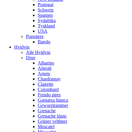
Portugal
Schweiz
Spanien
Sydafrika
Tyskland
USA
Populære
Barolo
Hvidvin
Alle Hvidvin
Drue
Albarino
Aligoté
Arneis
Chardonnay
Clairette
Colombard
Fernão pires
Garnatxa blanca
Gewurztraminer
Grenache
Grenache blanc
Grüner veltliner
Moscatel
Muscadet