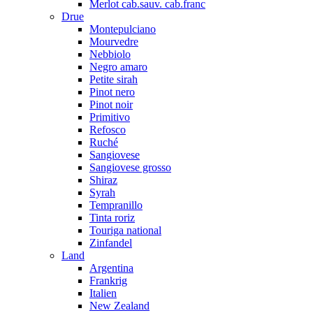
Merlot cab.sauv. cab.franc
Drue
Montepulciano
Mourvedre
Nebbiolo
Negro amaro
Petite sirah
Pinot nero
Pinot noir
Primitivo
Refosco
Ruché
Sangiovese
Sangiovese grosso
Shiraz
Syrah
Tempranillo
Tinta roriz
Touriga national
Zinfandel
Land
Argentina
Frankrig
Italien
New Zealand