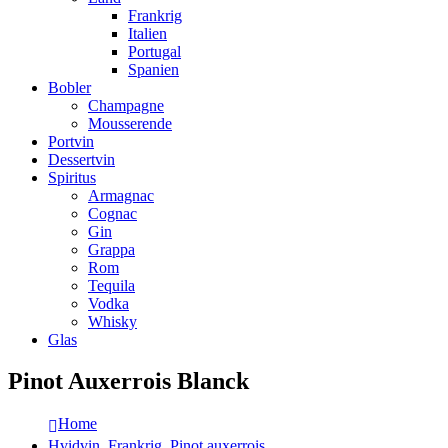
Frankrig
Italien
Portugal
Spanien
Bobler
Champagne
Mousserende
Portvin
Dessertvin
Spiritus
Armagnac
Cognac
Gin
Grappa
Rom
Tequila
Vodka
Whisky
Glas
Pinot Auxerrois Blanck
Home
Hvidvin
,
Frankrig
,
Pinot auxerrois