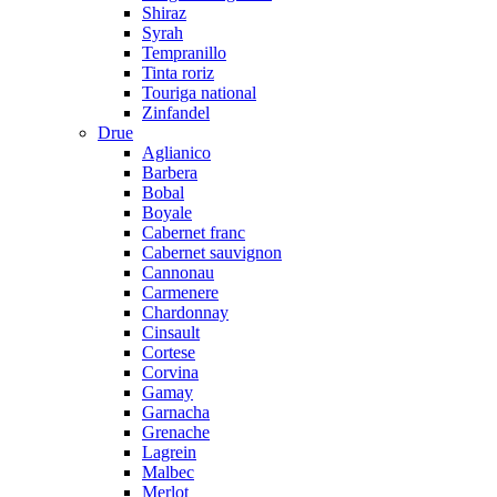
Shiraz
Syrah
Tempranillo
Tinta roriz
Touriga national
Zinfandel
Drue
Aglianico
Barbera
Bobal
Boyale
Cabernet franc
Cabernet sauvignon
Cannonau
Carmenere
Chardonnay
Cinsault
Cortese
Corvina
Gamay
Garnacha
Grenache
Lagrein
Malbec
Merlot