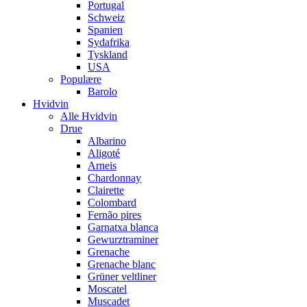
Portugal
Schweiz
Spanien
Sydafrika
Tyskland
USA
Populære
Barolo
Hvidvin
Alle Hvidvin
Drue
Albarino
Aligoté
Arneis
Chardonnay
Clairette
Colombard
Fernão pires
Garnatxa blanca
Gewurztraminer
Grenache
Grenache blanc
Grüner veltliner
Moscatel
Muscadet