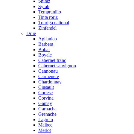
Shiraz
Syrah
Tempranillo
Tinta roriz
Touriga national
Zinfandel
Drue
Aglianico
Barbera
Bobal
Boyale
Cabernet franc
Cabernet sauvignon
Cannonau
Carmenere
Chardonnay
Cinsault
Cortese
Corvina
Gamay
Garnacha
Grenache
Lagrein
Malbec
Merlot