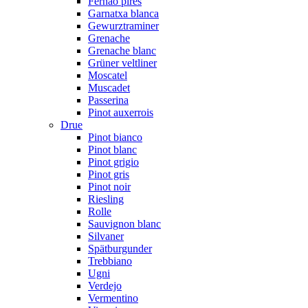
Fernão pires
Garnatxa blanca
Gewurztraminer
Grenache
Grenache blanc
Grüner veltliner
Moscatel
Muscadet
Passerina
Pinot auxerrois
Drue
Pinot bianco
Pinot blanc
Pinot grigio
Pinot gris
Pinot noir
Riesling
Rolle
Sauvignon blanc
Silvaner
Spätburgunder
Trebbiano
Ugni
Verdejo
Vermentino