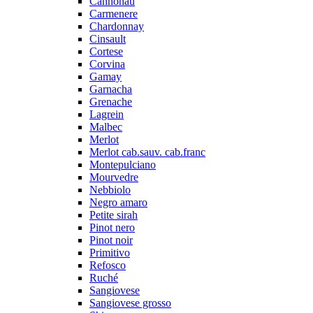
Cannonau
Carmenere
Chardonnay
Cinsault
Cortese
Corvina
Gamay
Garnacha
Grenache
Lagrein
Malbec
Merlot
Merlot cab.sauv. cab.franc
Montepulciano
Mourvedre
Nebbiolo
Negro amaro
Petite sirah
Pinot nero
Pinot noir
Primitivo
Refosco
Ruché
Sangiovese
Sangiovese grosso