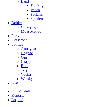
Land
Frankrig
Italien
Portugal
Spanien
Bobler
Champagne
Mousserende
Portvin
Dessertvin
Spiritus
Armagnac
Cognac
Gin
Grappa
Rom
Tequila
Vodka
Whisky
Glas
Om Vinslottet
Kontakt
Log ind