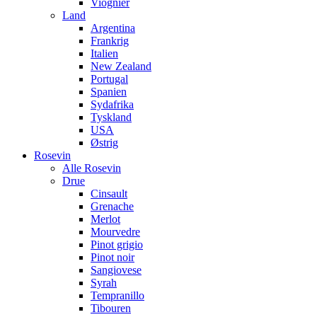
Viognier
Land
Argentina
Frankrig
Italien
New Zealand
Portugal
Spanien
Sydafrika
Tyskland
USA
Østrig
Rosevin
Alle Rosevin
Drue
Cinsault
Grenache
Merlot
Mourvedre
Pinot grigio
Pinot noir
Sangiovese
Syrah
Tempranillo
Tibouren