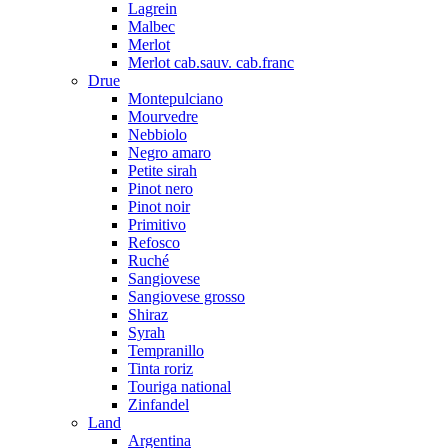
Lagrein
Malbec
Merlot
Merlot cab.sauv. cab.franc
Drue
Montepulciano
Mourvedre
Nebbiolo
Negro amaro
Petite sirah
Pinot nero
Pinot noir
Primitivo
Refosco
Ruché
Sangiovese
Sangiovese grosso
Shiraz
Syrah
Tempranillo
Tinta roriz
Touriga national
Zinfandel
Land
Argentina