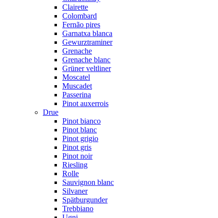
Clairette
Colombard
Fernão pires
Garnatxa blanca
Gewurztraminer
Grenache
Grenache blanc
Grüner veltliner
Moscatel
Muscadet
Passerina
Pinot auxerrois
Drue
Pinot bianco
Pinot blanc
Pinot grigio
Pinot gris
Pinot noir
Riesling
Rolle
Sauvignon blanc
Silvaner
Spätburgunder
Trebbiano
Ugni