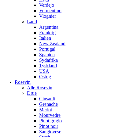
Verdejo
Vermentino
Viognier
Land
Argentina
Frankrig
Italien
New Zealand
Portugal
Spanien
Sydafrika
Tyskland
USA
Østrig
Rosevin
Alle Rosevin
Drue
Cinsault
Grenache
Merlot
Mourvedre
Pinot grigio
Pinot noir
Sangiovese