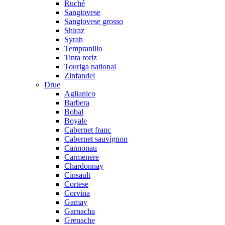
Ruché
Sangiovese
Sangiovese grosso
Shiraz
Syrah
Tempranillo
Tinta roriz
Touriga national
Zinfandel
Drue
Aglianico
Barbera
Bobal
Boyale
Cabernet franc
Cabernet sauvignon
Cannonau
Carmenere
Chardonnay
Cinsault
Cortese
Corvina
Gamay
Garnacha
Grenache