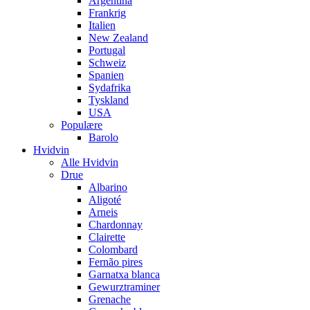
Argentina
Frankrig
Italien
New Zealand
Portugal
Schweiz
Spanien
Sydafrika
Tyskland
USA
Populære
Barolo
Hvidvin
Alle Hvidvin
Drue
Albarino
Aligoté
Arneis
Chardonnay
Clairette
Colombard
Fernão pires
Garnatxa blanca
Gewurztraminer
Grenache