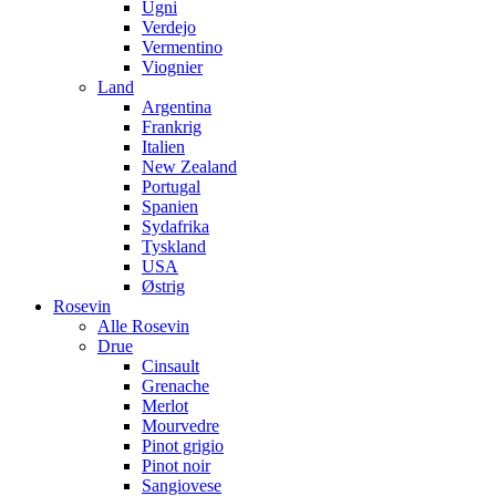
Ugni
Verdejo
Vermentino
Viognier
Land
Argentina
Frankrig
Italien
New Zealand
Portugal
Spanien
Sydafrika
Tyskland
USA
Østrig
Rosevin
Alle Rosevin
Drue
Cinsault
Grenache
Merlot
Mourvedre
Pinot grigio
Pinot noir
Sangiovese