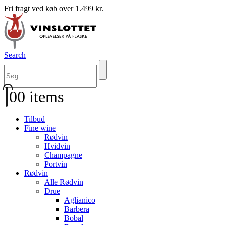
Fri fragt ved køb over 1.499 kr.
Search
0
0 items
Tilbud
Fine wine
Rødvin
Hvidvin
Champagne
Portvin
Rødvin
Alle Rødvin
Drue
Aglianico
Barbera
Bobal