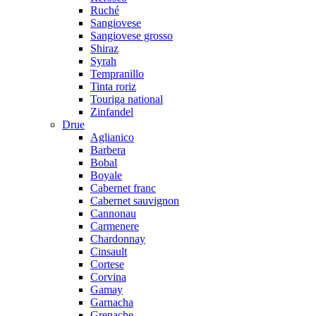
Ruché
Sangiovese
Sangiovese grosso
Shiraz
Syrah
Tempranillo
Tinta roriz
Touriga national
Zinfandel
Drue
Aglianico
Barbera
Bobal
Boyale
Cabernet franc
Cabernet sauvignon
Cannonau
Carmenere
Chardonnay
Cinsault
Cortese
Corvina
Gamay
Garnacha
Grenache