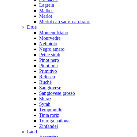
Lagrein
Malbec
Merlot
Merlot cab.sauv. cab.franc
Drue
Montepulciano
Mourvedre
Nebbiolo
Negro amaro
Petite sirah
Pinot nero
Pinot noir
Primitivo
Refosco
Ruché
Sangiovese
Sangiovese grosso
Shiraz
Syrah
Tempranillo
Tinta roriz
Touriga national
Zinfandel
Land