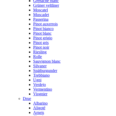
Grenache blanc
Grüner veltliner
Moscatel
Muscadet
Passerina
Pinot auxerrois
Pinot bianco
Pinot blanc
Pinot grigio
Pinot gris
Pinot noir
Riesling
Rolle
Sauvignon blanc
Silvaner
Spätburgunder
Trebbiano
Ugni
Verdejo
Vermentino
Viognier
Drue
Albarino
Aligoté
Arneis