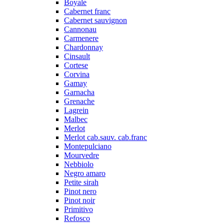
Boyale
Cabernet franc
Cabernet sauvignon
Cannonau
Carmenere
Chardonnay
Cinsault
Cortese
Corvina
Gamay
Garnacha
Grenache
Lagrein
Malbec
Merlot
Merlot cab.sauv. cab.franc
Montepulciano
Mourvedre
Nebbiolo
Negro amaro
Petite sirah
Pinot nero
Pinot noir
Primitivo
Refosco