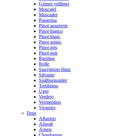
Grüner veltliner
Moscatel
Muscadet
Passerina
Pinot auxerrois
Pinot bianco
Pinot blanc
Pinot grigio
Pinot gris
Pinot noir
Riesling
Rolle
Sauvignon blanc
Silvaner
Spätburgunder
Trebbiano
Ugni
Verdejo
Vermentino
Viognier
Drue
Albarino
Aligoté
Arneis
Chardonnay