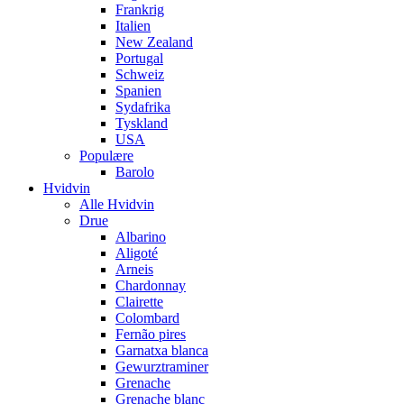
Frankrig
Italien
New Zealand
Portugal
Schweiz
Spanien
Sydafrika
Tyskland
USA
Populære
Barolo
Hvidvin
Alle Hvidvin
Drue
Albarino
Aligoté
Arneis
Chardonnay
Clairette
Colombard
Fernão pires
Garnatxa blanca
Gewurztraminer
Grenache
Grenache blanc