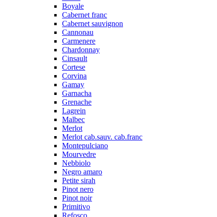
Boyale
Cabernet franc
Cabernet sauvignon
Cannonau
Carmenere
Chardonnay
Cinsault
Cortese
Corvina
Gamay
Garnacha
Grenache
Lagrein
Malbec
Merlot
Merlot cab.sauv. cab.franc
Montepulciano
Mourvedre
Nebbiolo
Negro amaro
Petite sirah
Pinot nero
Pinot noir
Primitivo
Refosco