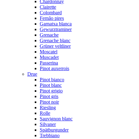
Chardonnay
Clairette
Colombard
Fernão pires
Garnatxa blanca
Gewurztraminer
Grenache
Grenache blanc
Grüner veltliner
Moscatel
Muscadet
Passerina
Pinot auxerrois
Drue
Pinot bianco
Pinot blanc
Pinot grigio
Pinot gris
Pinot noir
Riesling
Rolle
Sauvignon blanc
Silvaner
Spätburgunder
Trebbiano