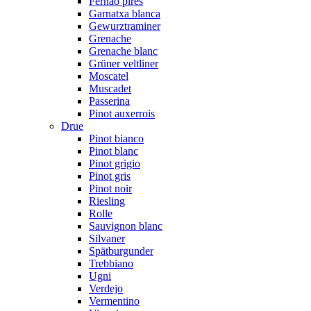
Fernão pires
Garnatxa blanca
Gewurztraminer
Grenache
Grenache blanc
Grüner veltliner
Moscatel
Muscadet
Passerina
Pinot auxerrois
Drue
Pinot bianco
Pinot blanc
Pinot grigio
Pinot gris
Pinot noir
Riesling
Rolle
Sauvignon blanc
Silvaner
Spätburgunder
Trebbiano
Ugni
Verdejo
Vermentino