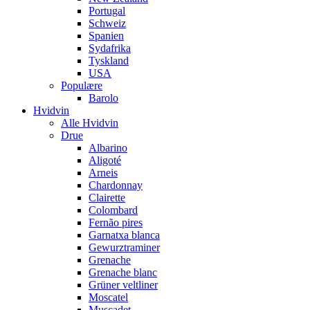
Portugal
Schweiz
Spanien
Sydafrika
Tyskland
USA
Populære
Barolo
Hvidvin
Alle Hvidvin
Drue
Albarino
Aligoté
Arneis
Chardonnay
Clairette
Colombard
Fernão pires
Garnatxa blanca
Gewurztraminer
Grenache
Grenache blanc
Grüner veltliner
Moscatel
Muscadet