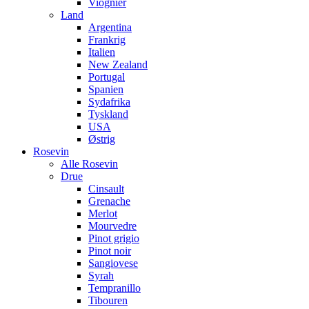
Viognier
Land
Argentina
Frankrig
Italien
New Zealand
Portugal
Spanien
Sydafrika
Tyskland
USA
Østrig
Rosevin
Alle Rosevin
Drue
Cinsault
Grenache
Merlot
Mourvedre
Pinot grigio
Pinot noir
Sangiovese
Syrah
Tempranillo
Tibouren