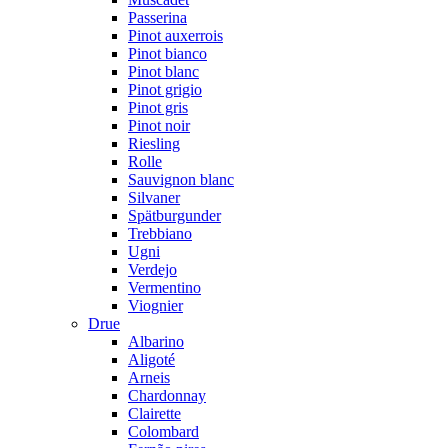
Passerina
Pinot auxerrois
Pinot bianco
Pinot blanc
Pinot grigio
Pinot gris
Pinot noir
Riesling
Rolle
Sauvignon blanc
Silvaner
Spätburgunder
Trebbiano
Ugni
Verdejo
Vermentino
Viognier
Drue
Albarino
Aligoté
Arneis
Chardonnay
Clairette
Colombard