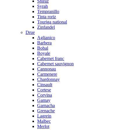
Shiraz
Syrah
Tempranillo
Tinta roriz
Touriga national
Zinfandel
Drue
Aglianico
Barbera
Bobal
Boyale
Cabernet franc
Cabernet sauvignon
Cannonau
Carmenere
Chardonnay
Cinsault
Cortese
Corvina
Gamay
Garnacha
Grenache
Lagrein
Malbec
Merlot