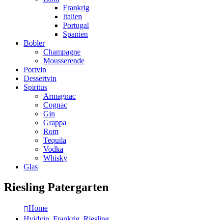
Frankrig
Italien
Portugal
Spanien
Bobler
Champagne
Mousserende
Portvin
Dessertvin
Spiritus
Armagnac
Cognac
Gin
Grappa
Rom
Tequila
Vodka
Whisky
Glas
Riesling Patergarten
Home
Hvidvin
,
Frankrig
,
Riesling