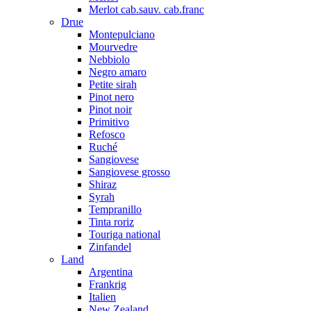
Merlot cab.sauv. cab.franc
Drue
Montepulciano
Mourvedre
Nebbiolo
Negro amaro
Petite sirah
Pinot nero
Pinot noir
Primitivo
Refosco
Ruché
Sangiovese
Sangiovese grosso
Shiraz
Syrah
Tempranillo
Tinta roriz
Touriga national
Zinfandel
Land
Argentina
Frankrig
Italien
New Zealand