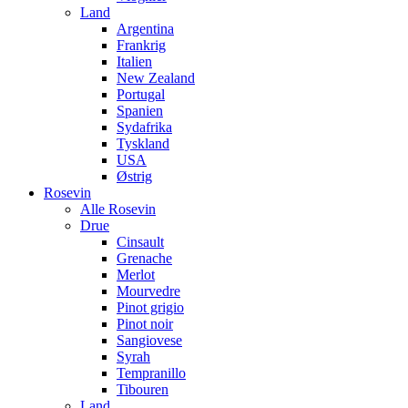
Land
Argentina
Frankrig
Italien
New Zealand
Portugal
Spanien
Sydafrika
Tyskland
USA
Østrig
Rosevin
Alle Rosevin
Drue
Cinsault
Grenache
Merlot
Mourvedre
Pinot grigio
Pinot noir
Sangiovese
Syrah
Tempranillo
Tibouren
Land