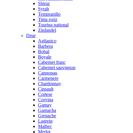
Shiraz
Syrah
Tempranillo
Tinta roriz
Touriga national
Zinfandel
Drue
Aglianico
Barbera
Bobal
Boyale
Cabernet franc
Cabernet sauvignon
Cannonau
Carmenere
Chardonnay
Cinsault
Cortese
Corvina
Gamay
Garnacha
Grenache
Lagrein
Malbec
Merlot