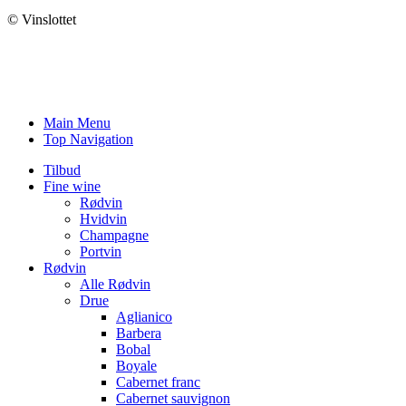
© Vinslottet
Main Menu
Top Navigation
Tilbud
Fine wine
Rødvin
Hvidvin
Champagne
Portvin
Rødvin
Alle Rødvin
Drue
Aglianico
Barbera
Bobal
Boyale
Cabernet franc
Cabernet sauvignon