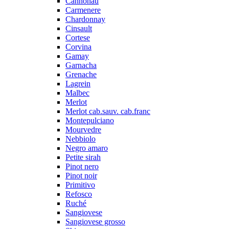
Cannonau
Carmenere
Chardonnay
Cinsault
Cortese
Corvina
Gamay
Garnacha
Grenache
Lagrein
Malbec
Merlot
Merlot cab.sauv. cab.franc
Montepulciano
Mourvedre
Nebbiolo
Negro amaro
Petite sirah
Pinot nero
Pinot noir
Primitivo
Refosco
Ruché
Sangiovese
Sangiovese grosso