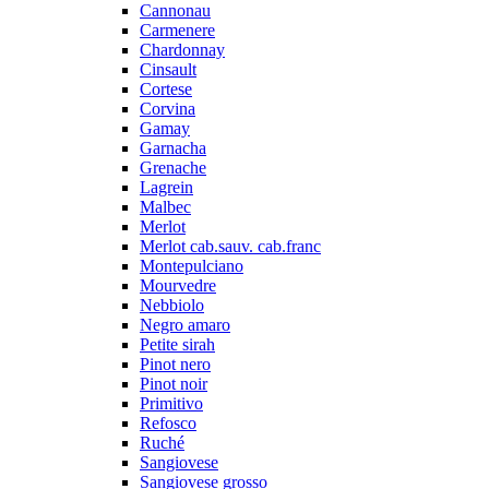
Cannonau
Carmenere
Chardonnay
Cinsault
Cortese
Corvina
Gamay
Garnacha
Grenache
Lagrein
Malbec
Merlot
Merlot cab.sauv. cab.franc
Montepulciano
Mourvedre
Nebbiolo
Negro amaro
Petite sirah
Pinot nero
Pinot noir
Primitivo
Refosco
Ruché
Sangiovese
Sangiovese grosso