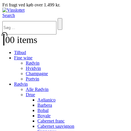
Fri fragt ved køb over 1.499 kr.
Search
0
0 items
Tilbud
Fine wine
Rødvin
Hvidvin
Champagne
Portvin
Rødvin
Alle Rødvin
Drue
Aglianico
Barbera
Bobal
Boyale
Cabernet franc
Cabernet sauvignon