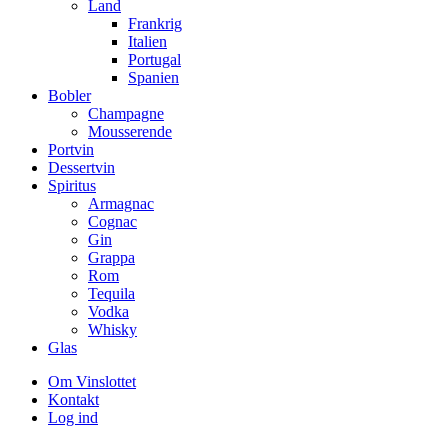
Land
Frankrig
Italien
Portugal
Spanien
Bobler
Champagne
Mousserende
Portvin
Dessertvin
Spiritus
Armagnac
Cognac
Gin
Grappa
Rom
Tequila
Vodka
Whisky
Glas
Om Vinslottet
Kontakt
Log ind