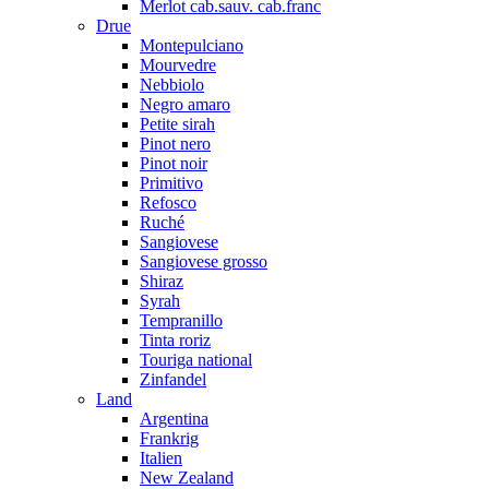
Merlot cab.sauv. cab.franc
Drue
Montepulciano
Mourvedre
Nebbiolo
Negro amaro
Petite sirah
Pinot nero
Pinot noir
Primitivo
Refosco
Ruché
Sangiovese
Sangiovese grosso
Shiraz
Syrah
Tempranillo
Tinta roriz
Touriga national
Zinfandel
Land
Argentina
Frankrig
Italien
New Zealand