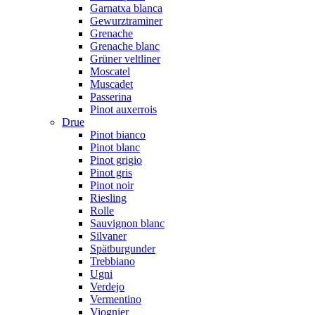
Garnatxa blanca
Gewurztraminer
Grenache
Grenache blanc
Grüner veltliner
Moscatel
Muscadet
Passerina
Pinot auxerrois
Drue
Pinot bianco
Pinot blanc
Pinot grigio
Pinot gris
Pinot noir
Riesling
Rolle
Sauvignon blanc
Silvaner
Spätburgunder
Trebbiano
Ugni
Verdejo
Vermentino
Viognier