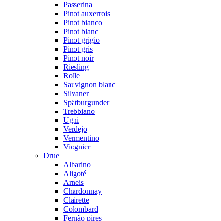
Passerina
Pinot auxerrois
Pinot bianco
Pinot blanc
Pinot grigio
Pinot gris
Pinot noir
Riesling
Rolle
Sauvignon blanc
Silvaner
Spätburgunder
Trebbiano
Ugni
Verdejo
Vermentino
Viognier
Drue
Albarino
Aligoté
Arneis
Chardonnay
Clairette
Colombard
Fernão pires