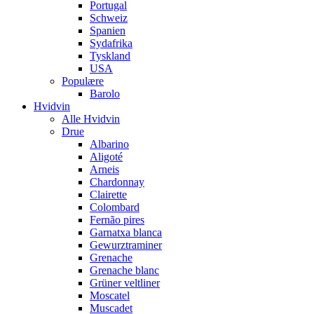
Portugal
Schweiz
Spanien
Sydafrika
Tyskland
USA
Populære
Barolo
Hvidvin
Alle Hvidvin
Drue
Albarino
Aligoté
Arneis
Chardonnay
Clairette
Colombard
Fernão pires
Garnatxa blanca
Gewurztraminer
Grenache
Grenache blanc
Grüner veltliner
Moscatel
Muscadet