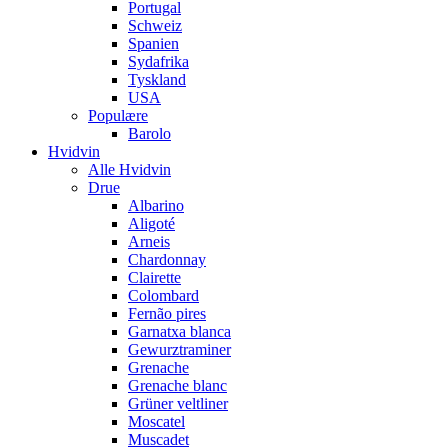
Portugal
Schweiz
Spanien
Sydafrika
Tyskland
USA
Populære
Barolo
Hvidvin
Alle Hvidvin
Drue
Albarino
Aligoté
Arneis
Chardonnay
Clairette
Colombard
Fernão pires
Garnatxa blanca
Gewurztraminer
Grenache
Grenache blanc
Grüner veltliner
Moscatel
Muscadet