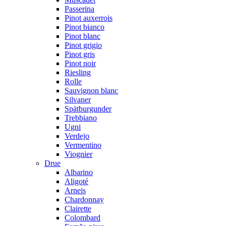
Passerina
Pinot auxerrois
Pinot bianco
Pinot blanc
Pinot grigio
Pinot gris
Pinot noir
Riesling
Rolle
Sauvignon blanc
Silvaner
Spätburgunder
Trebbiano
Ugni
Verdejo
Vermentino
Viognier
Drue
Albarino
Aligoté
Arneis
Chardonnay
Clairette
Colombard