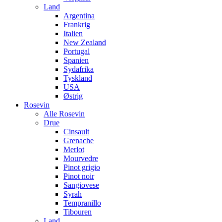
Land
Argentina
Frankrig
Italien
New Zealand
Portugal
Spanien
Sydafrika
Tyskland
USA
Østrig
Rosevin
Alle Rosevin
Drue
Cinsault
Grenache
Merlot
Mourvedre
Pinot grigio
Pinot noir
Sangiovese
Syrah
Tempranillo
Tibouren
Land