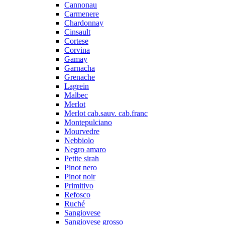
Cannonau
Carmenere
Chardonnay
Cinsault
Cortese
Corvina
Gamay
Garnacha
Grenache
Lagrein
Malbec
Merlot
Merlot cab.sauv. cab.franc
Montepulciano
Mourvedre
Nebbiolo
Negro amaro
Petite sirah
Pinot nero
Pinot noir
Primitivo
Refosco
Ruché
Sangiovese
Sangiovese grosso