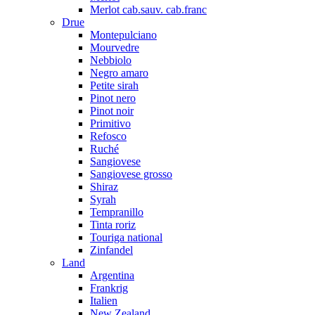
Merlot cab.sauv. cab.franc
Drue
Montepulciano
Mourvedre
Nebbiolo
Negro amaro
Petite sirah
Pinot nero
Pinot noir
Primitivo
Refosco
Ruché
Sangiovese
Sangiovese grosso
Shiraz
Syrah
Tempranillo
Tinta roriz
Touriga national
Zinfandel
Land
Argentina
Frankrig
Italien
New Zealand