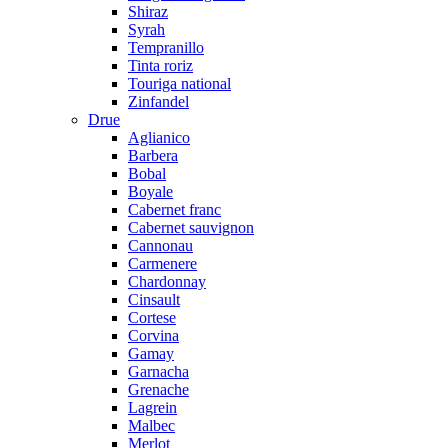
Shiraz
Syrah
Tempranillo
Tinta roriz
Touriga national
Zinfandel
Drue
Aglianico
Barbera
Bobal
Boyale
Cabernet franc
Cabernet sauvignon
Cannonau
Carmenere
Chardonnay
Cinsault
Cortese
Corvina
Gamay
Garnacha
Grenache
Lagrein
Malbec
Merlot