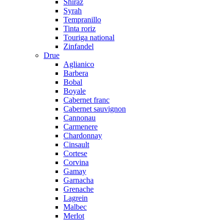
Shiraz
Syrah
Tempranillo
Tinta roriz
Touriga national
Zinfandel
Drue
Aglianico
Barbera
Bobal
Boyale
Cabernet franc
Cabernet sauvignon
Cannonau
Carmenere
Chardonnay
Cinsault
Cortese
Corvina
Gamay
Garnacha
Grenache
Lagrein
Malbec
Merlot