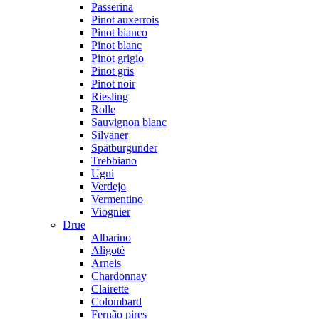
Passerina
Pinot auxerrois
Pinot bianco
Pinot blanc
Pinot grigio
Pinot gris
Pinot noir
Riesling
Rolle
Sauvignon blanc
Silvaner
Spätburgunder
Trebbiano
Ugni
Verdejo
Vermentino
Viognier
Drue
Albarino
Aligoté
Arneis
Chardonnay
Clairette
Colombard
Fernão pires