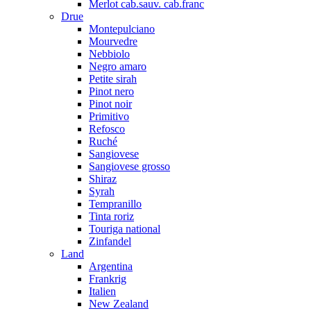
Merlot cab.sauv. cab.franc
Drue
Montepulciano
Mourvedre
Nebbiolo
Negro amaro
Petite sirah
Pinot nero
Pinot noir
Primitivo
Refosco
Ruché
Sangiovese
Sangiovese grosso
Shiraz
Syrah
Tempranillo
Tinta roriz
Touriga national
Zinfandel
Land
Argentina
Frankrig
Italien
New Zealand