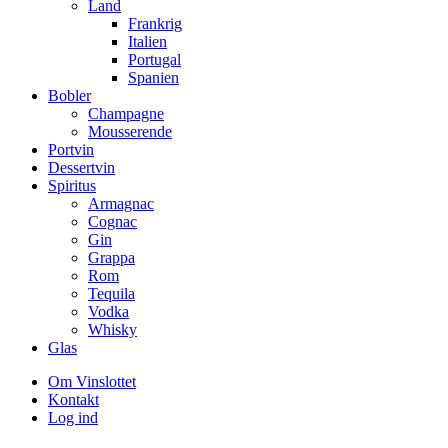
Land
Frankrig
Italien
Portugal
Spanien
Bobler
Champagne
Mousserende
Portvin
Dessertvin
Spiritus
Armagnac
Cognac
Gin
Grappa
Rom
Tequila
Vodka
Whisky
Glas
Om Vinslottet
Kontakt
Log ind