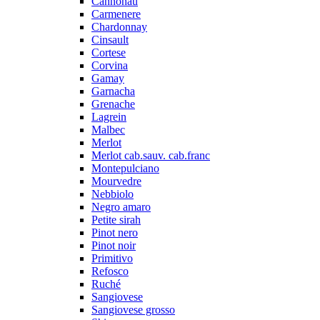
Cannonau
Carmenere
Chardonnay
Cinsault
Cortese
Corvina
Gamay
Garnacha
Grenache
Lagrein
Malbec
Merlot
Merlot cab.sauv. cab.franc
Montepulciano
Mourvedre
Nebbiolo
Negro amaro
Petite sirah
Pinot nero
Pinot noir
Primitivo
Refosco
Ruché
Sangiovese
Sangiovese grosso