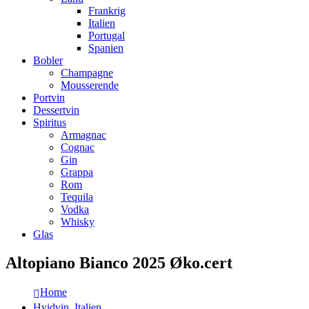
Frankrig
Italien
Portugal
Spanien
Bobler
Champagne
Mousserende
Portvin
Dessertvin
Spiritus
Armagnac
Cognac
Gin
Grappa
Rom
Tequila
Vodka
Whisky
Glas
Altopiano Bianco 2025 Øko.cert
Home
Hvidvin
,
Italien