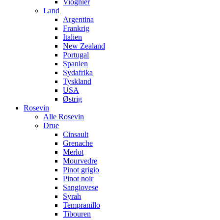
Viognier
Land
Argentina
Frankrig
Italien
New Zealand
Portugal
Spanien
Sydafrika
Tyskland
USA
Østrig
Rosevin
Alle Rosevin
Drue
Cinsault
Grenache
Merlot
Mourvedre
Pinot grigio
Pinot noir
Sangiovese
Syrah
Tempranillo
Tibouren