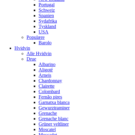
Portugal
Schweiz
Spanien
Sydafrika
Tyskland
USA
Populære
Barolo
Hvidvin
Alle Hvidvin
Drue
Albarino
Aligoté
Arneis
Chardonnay
Clairette
Colombard
Fernão pires
Garnatxa blanca
Gewurztraminer
Grenache
Grenache blanc
Grüner veltliner
Moscatel
Muscadet