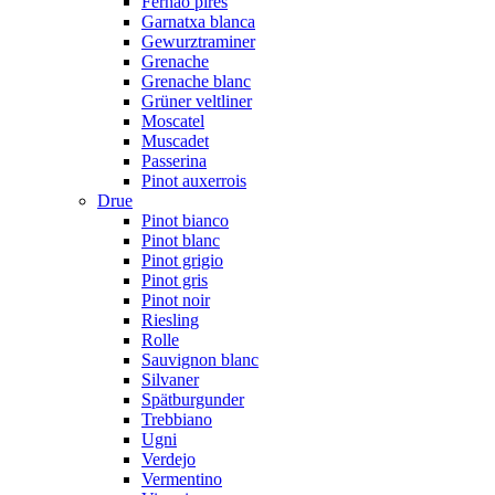
Fernão pires
Garnatxa blanca
Gewurztraminer
Grenache
Grenache blanc
Grüner veltliner
Moscatel
Muscadet
Passerina
Pinot auxerrois
Drue
Pinot bianco
Pinot blanc
Pinot grigio
Pinot gris
Pinot noir
Riesling
Rolle
Sauvignon blanc
Silvaner
Spätburgunder
Trebbiano
Ugni
Verdejo
Vermentino