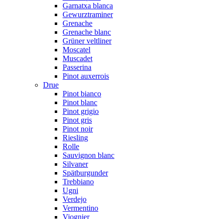
Garnatxa blanca
Gewurztraminer
Grenache
Grenache blanc
Grüner veltliner
Moscatel
Muscadet
Passerina
Pinot auxerrois
Drue
Pinot bianco
Pinot blanc
Pinot grigio
Pinot gris
Pinot noir
Riesling
Rolle
Sauvignon blanc
Silvaner
Spätburgunder
Trebbiano
Ugni
Verdejo
Vermentino
Viognier