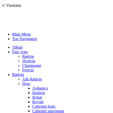
© Vinslottet
Main Menu
Top Navigation
Tilbud
Fine wine
Rødvin
Hvidvin
Champagne
Portvin
Rødvin
Alle Rødvin
Drue
Aglianico
Barbera
Bobal
Boyale
Cabernet franc
Cabernet sauvignon