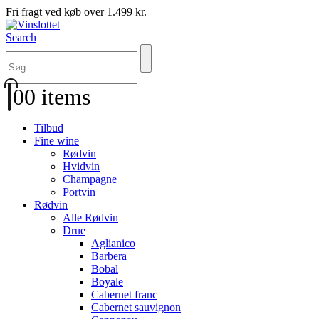
Fri fragt ved køb over 1.499 kr.
Search
0
0 items
Tilbud
Fine wine
Rødvin
Hvidvin
Champagne
Portvin
Rødvin
Alle Rødvin
Drue
Aglianico
Barbera
Bobal
Boyale
Cabernet franc
Cabernet sauvignon