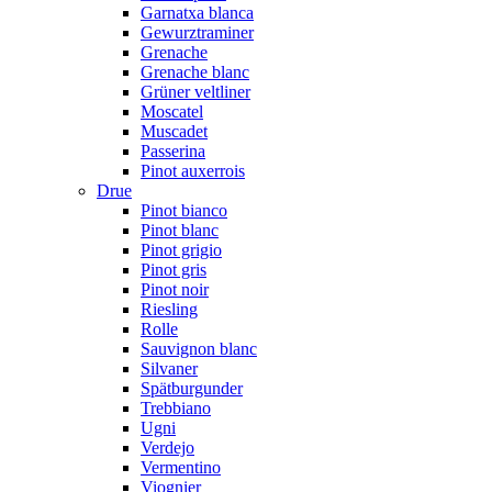
Garnatxa blanca
Gewurztraminer
Grenache
Grenache blanc
Grüner veltliner
Moscatel
Muscadet
Passerina
Pinot auxerrois
Drue
Pinot bianco
Pinot blanc
Pinot grigio
Pinot gris
Pinot noir
Riesling
Rolle
Sauvignon blanc
Silvaner
Spätburgunder
Trebbiano
Ugni
Verdejo
Vermentino
Viognier