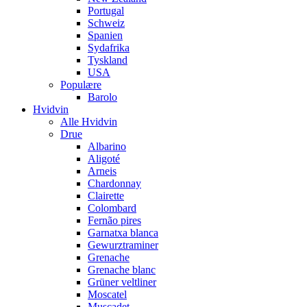
Portugal
Schweiz
Spanien
Sydafrika
Tyskland
USA
Populære
Barolo
Hvidvin
Alle Hvidvin
Drue
Albarino
Aligoté
Arneis
Chardonnay
Clairette
Colombard
Fernão pires
Garnatxa blanca
Gewurztraminer
Grenache
Grenache blanc
Grüner veltliner
Moscatel
Muscadet