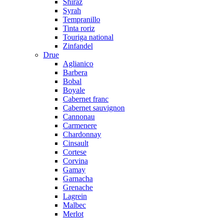
Shiraz
Syrah
Tempranillo
Tinta roriz
Touriga national
Zinfandel
Drue
Aglianico
Barbera
Bobal
Boyale
Cabernet franc
Cabernet sauvignon
Cannonau
Carmenere
Chardonnay
Cinsault
Cortese
Corvina
Gamay
Garnacha
Grenache
Lagrein
Malbec
Merlot