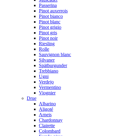
Passerina
Pinot auxerrois
Pinot bianco
Pinot blanc
Pinot grigio
Pinot gris
Pinot noir
Riesling
Rolle
Sauvignon blanc
Silvaner
Spätburgunder
Trebbiano
Ugni
Verdejo
Vermentino
Viognier
Drue
Albarino
Aligoté
Arneis
Chardonnay
Clairette
Colombard