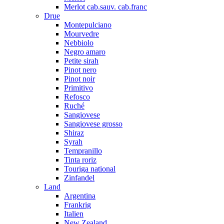
Merlot cab.sauv. cab.franc
Drue
Montepulciano
Mourvedre
Nebbiolo
Negro amaro
Petite sirah
Pinot nero
Pinot noir
Primitivo
Refosco
Ruché
Sangiovese
Sangiovese grosso
Shiraz
Syrah
Tempranillo
Tinta roriz
Touriga national
Zinfandel
Land
Argentina
Frankrig
Italien
New Zealand