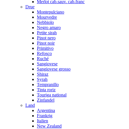
Merlot cab.sauv. cab.franc
Drue
Montepulciano
Mourvedre
Nebbiolo
Negro amaro
Petite sirah
Pinot nero
Pinot noir
Primitivo
Refosco
Ruché
Sangiovese
Sangiovese grosso
Shiraz
Syrah
Tempranillo
Tinta roriz
Touriga national
Zinfandel
Land
Argentina
Frankrig
Italien
New Zealand