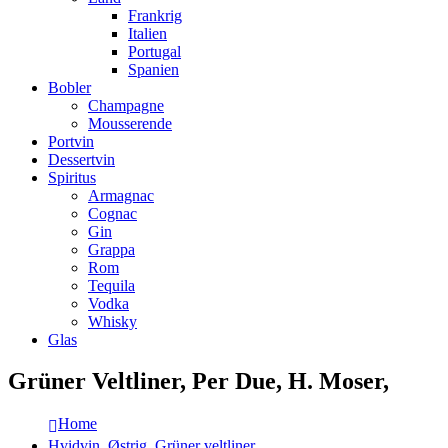
Frankrig
Italien
Portugal
Spanien
Bobler
Champagne
Mousserende
Portvin
Dessertvin
Spiritus
Armagnac
Cognac
Gin
Grappa
Rom
Tequila
Vodka
Whisky
Glas
Grüner Veltliner, Per Due, H. Moser,
Home
Hvidvin
,
Østrig
,
Grüner veltliner