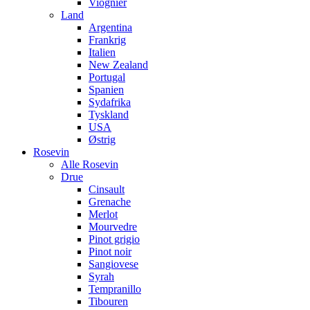
Viognier
Land
Argentina
Frankrig
Italien
New Zealand
Portugal
Spanien
Sydafrika
Tyskland
USA
Østrig
Rosevin
Alle Rosevin
Drue
Cinsault
Grenache
Merlot
Mourvedre
Pinot grigio
Pinot noir
Sangiovese
Syrah
Tempranillo
Tibouren