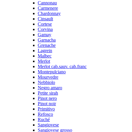
Cannonau
Carmenere
Chardonnay
Cinsault
Cortese
Corvina
Gamay
Garnacha
Grenache
Lagrein
Malbec
Merlot
Merlot cab.sauv. cab.franc
Montepulciano
Mourvedre
Nebbiolo
Negro amaro
Petite sirah
Pinot nero
Pinot noir
Primitivo
Refosco
Ruché
Sangiovese
Sangiovese grosso