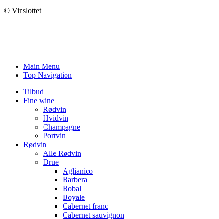
© Vinslottet
Main Menu
Top Navigation
Tilbud
Fine wine
Rødvin
Hvidvin
Champagne
Portvin
Rødvin
Alle Rødvin
Drue
Aglianico
Barbera
Bobal
Boyale
Cabernet franc
Cabernet sauvignon