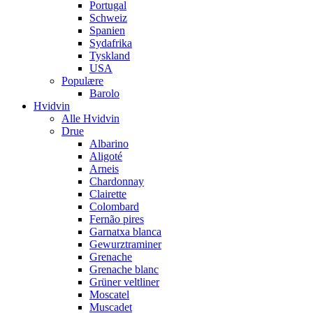
Portugal
Schweiz
Spanien
Sydafrika
Tyskland
USA
Populære
Barolo
Hvidvin
Alle Hvidvin
Drue
Albarino
Aligoté
Arneis
Chardonnay
Clairette
Colombard
Fernão pires
Garnatxa blanca
Gewurztraminer
Grenache
Grenache blanc
Grüner veltliner
Moscatel
Muscadet