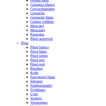
Fernão pires
Garnatxa blanca
Gewurztraminer
Grenache
Grenache blanc
Grüner veltliner
Moscatel
Muscadet
Passerina
Pinot auxerrois
Drue
Pinot bianco
Pinot blanc
Pinot grigio
Pinot gris
Pinot noir
Riesling
Rolle
Sauvignon blanc
Silvaner
Spätburgunder
Trebbiano
Ugni
Verdejo
Vermentino