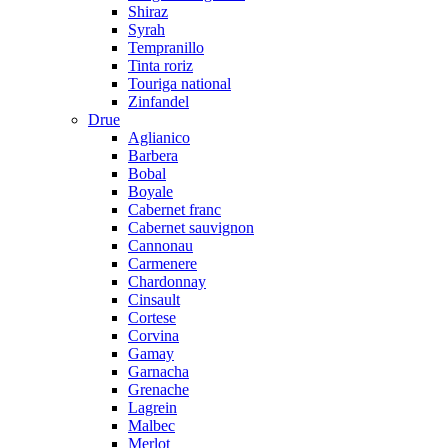
Shiraz
Syrah
Tempranillo
Tinta roriz
Touriga national
Zinfandel
Drue
Aglianico
Barbera
Bobal
Boyale
Cabernet franc
Cabernet sauvignon
Cannonau
Carmenere
Chardonnay
Cinsault
Cortese
Corvina
Gamay
Garnacha
Grenache
Lagrein
Malbec
Merlot