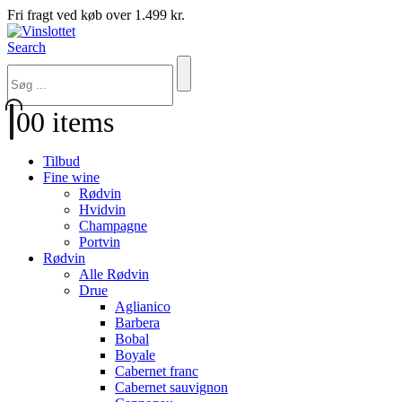
Fri fragt ved køb over 1.499 kr.
Search
0
0 items
Tilbud
Fine wine
Rødvin
Hvidvin
Champagne
Portvin
Rødvin
Alle Rødvin
Drue
Aglianico
Barbera
Bobal
Boyale
Cabernet franc
Cabernet sauvignon