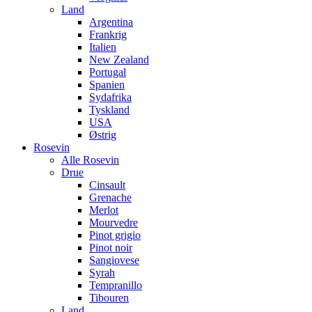
Land
Argentina
Frankrig
Italien
New Zealand
Portugal
Spanien
Sydafrika
Tyskland
USA
Østrig
Rosevin
Alle Rosevin
Drue
Cinsault
Grenache
Merlot
Mourvedre
Pinot grigio
Pinot noir
Sangiovese
Syrah
Tempranillo
Tibouren
Land