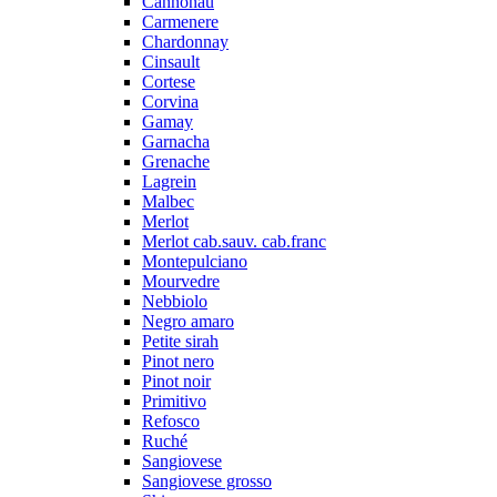
Cannonau
Carmenere
Chardonnay
Cinsault
Cortese
Corvina
Gamay
Garnacha
Grenache
Lagrein
Malbec
Merlot
Merlot cab.sauv. cab.franc
Montepulciano
Mourvedre
Nebbiolo
Negro amaro
Petite sirah
Pinot nero
Pinot noir
Primitivo
Refosco
Ruché
Sangiovese
Sangiovese grosso