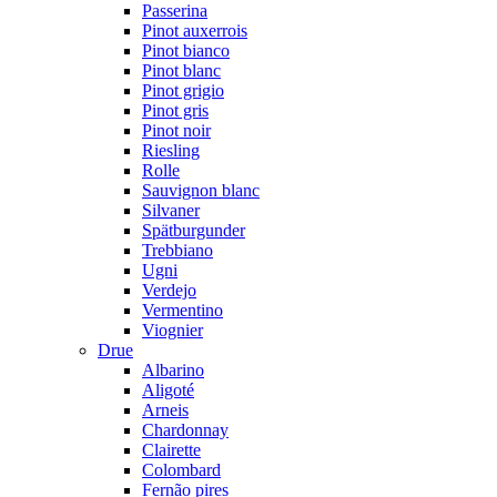
Passerina
Pinot auxerrois
Pinot bianco
Pinot blanc
Pinot grigio
Pinot gris
Pinot noir
Riesling
Rolle
Sauvignon blanc
Silvaner
Spätburgunder
Trebbiano
Ugni
Verdejo
Vermentino
Viognier
Drue
Albarino
Aligoté
Arneis
Chardonnay
Clairette
Colombard
Fernão pires