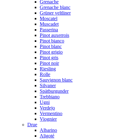
Grenache
Grenache blanc
Grüner veltliner
Moscatel
Muscadet
Passerina
Pinot auxerrois
Pinot bianco
Pinot blanc
Pinot grigio
Pinot gris
Pinot noir
Riesling
Rolle
Sauvignon blanc
Silvaner
Spätburgunder
Trebbiano
Ugni
Verdejo
Vermentino
Viognier
Drue
Albarino
Aligoté