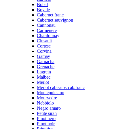
Bobal
Boyale
Cabernet franc
Cabernet sauvignon
Cannonau
Carmenere
Chardonnay
Cinsault
Cortese
Corvina
Gamay
Garnacha
Grenache
Lagrein
Malbec
Merlot
Merlot cab.sauv. cab.franc
Montepulciano
Mourvedre
Nebbiolo
Negro amaro
Petite sirah
Pinot nero
Pinot noir
Primitivo