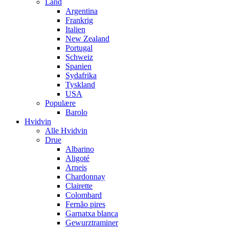
Land
Argentina
Frankrig
Italien
New Zealand
Portugal
Schweiz
Spanien
Sydafrika
Tyskland
USA
Populære
Barolo
Hvidvin
Alle Hvidvin
Drue
Albarino
Aligoté
Arneis
Chardonnay
Clairette
Colombard
Fernão pires
Garnatxa blanca
Gewurztraminer