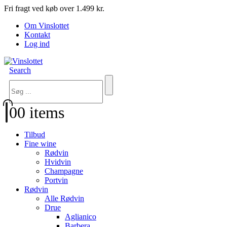
Fri fragt ved køb over 1.499 kr.
Om Vinslottet
Kontakt
Log ind
Search
0
0 items
Tilbud
Fine wine
Rødvin
Hvidvin
Champagne
Portvin
Rødvin
Alle Rødvin
Drue
Aglianico
Barbera