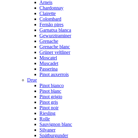
Arneis
Chardonnay
Clairette
Colombard
Fernão pires
Garnatxa blanca
Gewurztraminer
Grenache
Grenache blanc
Grüner veltliner
Moscatel
Muscadet
Passerina
Pinot auxerrois
Drue
Pinot bianco
Pinot blanc
Pinot grigio
Pinot gris
Pinot noir
Riesling
Rolle
Sauvignon blanc
Silvaner
Spätburgunder