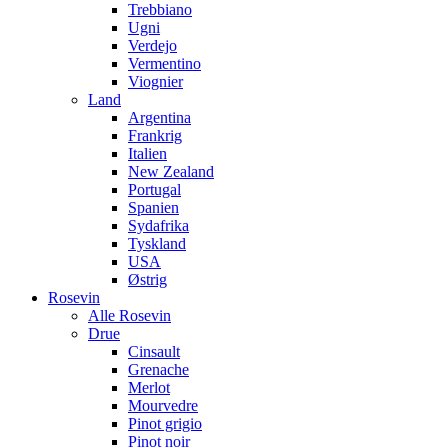
Trebbiano
Ugni
Verdejo
Vermentino
Viognier
Land
Argentina
Frankrig
Italien
New Zealand
Portugal
Spanien
Sydafrika
Tyskland
USA
Østrig
Rosevin
Alle Rosevin
Drue
Cinsault
Grenache
Merlot
Mourvedre
Pinot grigio
Pinot noir