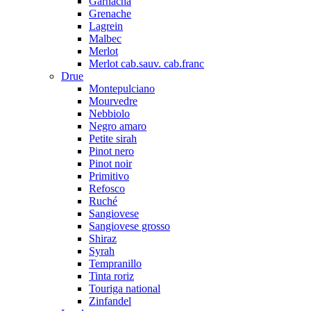
Garnacha
Grenache
Lagrein
Malbec
Merlot
Merlot cab.sauv. cab.franc
Drue
Montepulciano
Mourvedre
Nebbiolo
Negro amaro
Petite sirah
Pinot nero
Pinot noir
Primitivo
Refosco
Ruché
Sangiovese
Sangiovese grosso
Shiraz
Syrah
Tempranillo
Tinta roriz
Touriga national
Zinfandel