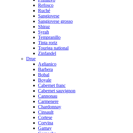
Refosco
Ruché
Sangiovese
Sangiovese grosso
Shiraz
Syrah
Tempranillo
Tinta roriz
Touriga national
Zinfandel
Drue
Aglianico
Barbera
Bobal
Boyale
Cabernet franc
Cabernet sauvignon
Cannonau
Carmenere
Chardonnay
Cinsault
Cortese
Corvina
Gamay