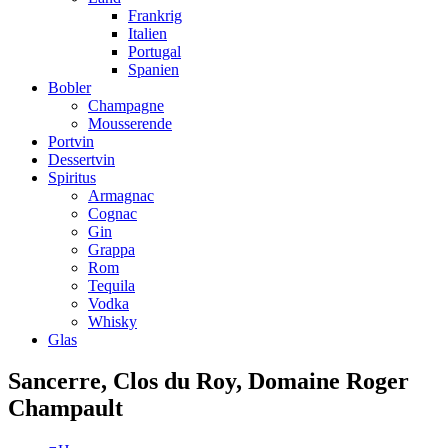
Frankrig
Italien
Portugal
Spanien
Bobler
Champagne
Mousserende
Portvin
Dessertvin
Spiritus
Armagnac
Cognac
Gin
Grappa
Rom
Tequila
Vodka
Whisky
Glas
Sancerre, Clos du Roy, Domaine Roger
Champault