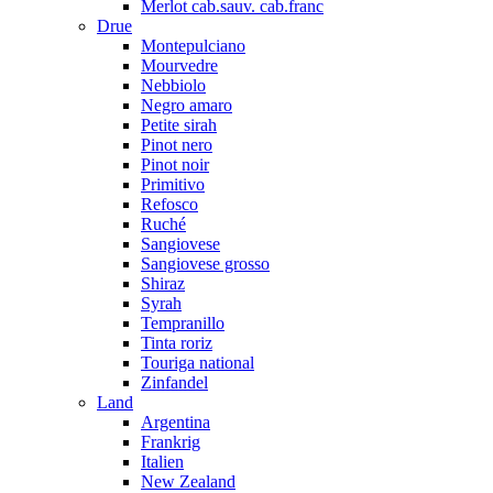
Merlot cab.sauv. cab.franc
Drue
Montepulciano
Mourvedre
Nebbiolo
Negro amaro
Petite sirah
Pinot nero
Pinot noir
Primitivo
Refosco
Ruché
Sangiovese
Sangiovese grosso
Shiraz
Syrah
Tempranillo
Tinta roriz
Touriga national
Zinfandel
Land
Argentina
Frankrig
Italien
New Zealand