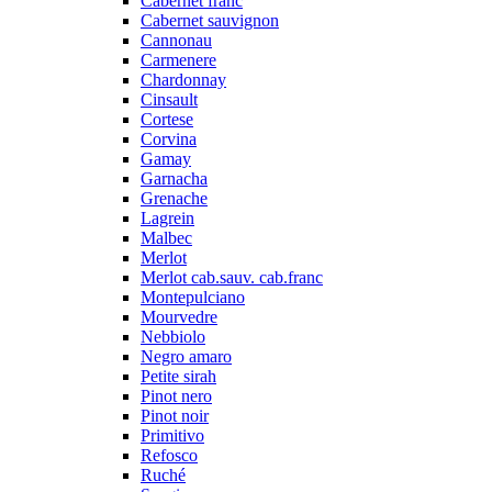
Cabernet franc
Cabernet sauvignon
Cannonau
Carmenere
Chardonnay
Cinsault
Cortese
Corvina
Gamay
Garnacha
Grenache
Lagrein
Malbec
Merlot
Merlot cab.sauv. cab.franc
Montepulciano
Mourvedre
Nebbiolo
Negro amaro
Petite sirah
Pinot nero
Pinot noir
Primitivo
Refosco
Ruché