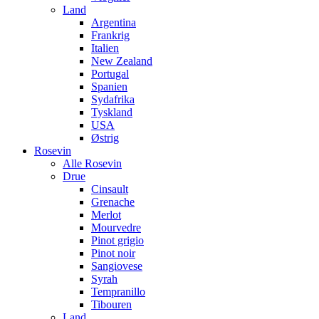
Land
Argentina
Frankrig
Italien
New Zealand
Portugal
Spanien
Sydafrika
Tyskland
USA
Østrig
Rosevin
Alle Rosevin
Drue
Cinsault
Grenache
Merlot
Mourvedre
Pinot grigio
Pinot noir
Sangiovese
Syrah
Tempranillo
Tibouren
Land