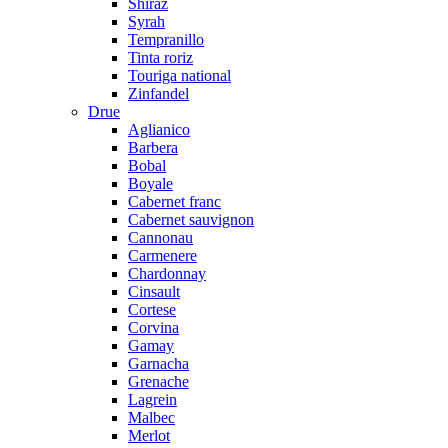
Shiraz
Syrah
Tempranillo
Tinta roriz
Touriga national
Zinfandel
Drue
Aglianico
Barbera
Bobal
Boyale
Cabernet franc
Cabernet sauvignon
Cannonau
Carmenere
Chardonnay
Cinsault
Cortese
Corvina
Gamay
Garnacha
Grenache
Lagrein
Malbec
Merlot