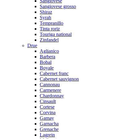
Sangiovese
Sangiovese grosso
Shiraz
Syrah
Tempranillo
Tinta roriz
Touriga national
Zinfandel
Drue
Aglianico
Barbera
Bobal
Boyale
Cabernet franc
Cabernet sauvignon
Cannonau
Carmenere
Chardonnay
Cinsault
Cortese
Corvina
Gamay
Garnacha
Grenache
Lagrein