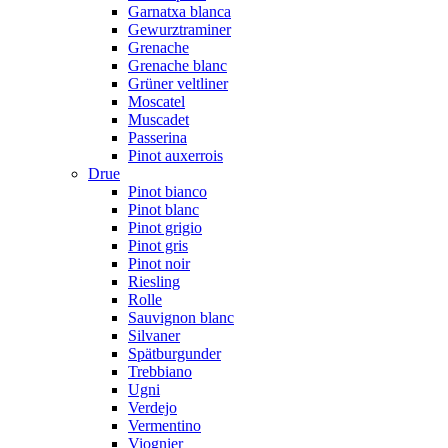
Garnatxa blanca
Gewurztraminer
Grenache
Grenache blanc
Grüner veltliner
Moscatel
Muscadet
Passerina
Pinot auxerrois
Drue
Pinot bianco
Pinot blanc
Pinot grigio
Pinot gris
Pinot noir
Riesling
Rolle
Sauvignon blanc
Silvaner
Spätburgunder
Trebbiano
Ugni
Verdejo
Vermentino
Viognier