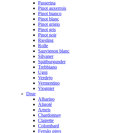
Passerina
Pinot auxerrois
Pinot bianco
Pinot blanc
Pinot grigio
Pinot gris
Pinot noir
Riesling
Rolle
Sauvignon blanc
Silvaner
Spätburgunder
Trebbiano
Ugni
Verdejo
Vermentino
Viognier
Drue
Albarino
Aligoté
Arneis
Chardonnay
Clairette
Colombard
Fernão pires