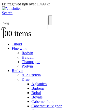
Fri fragt ved køb over 1.499 kr.
Search
0
0 items
Tilbud
Fine wine
Rødvin
Hvidvin
Champagne
Portvin
Rødvin
Alle Rødvin
Drue
Aglianico
Barbera
Bobal
Boyale
Cabernet franc
Cabernet sauvignon