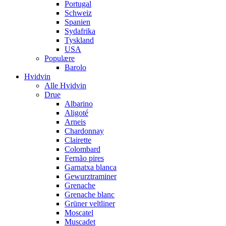
Portugal
Schweiz
Spanien
Sydafrika
Tyskland
USA
Populære
Barolo
Hvidvin
Alle Hvidvin
Drue
Albarino
Aligoté
Arneis
Chardonnay
Clairette
Colombard
Fernão pires
Garnatxa blanca
Gewurztraminer
Grenache
Grenache blanc
Grüner veltliner
Moscatel
Muscadet