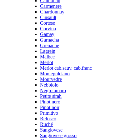
Cannonau
Carmenere
Chardonnay
Cinsault
Cortese
Corvina
Gamay
Garnacha
Grenache
Lagrein
Malbec
Merlot
Merlot cab.sauv. cab.franc
Montepulciano
Mourvedre
Nebbiolo
Negro amaro
Petite sirah
Pinot nero
Pinot noir
Primitivo
Refosco
Ruché
Sangiovese
Sangiovese grosso