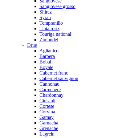
Sangiovese
Sangiovese grosso
Shiraz
Syrah
Tempranillo
Tinta roriz
Touriga national
Zinfandel
Drue
Aglianico
Barbera
Bobal
Boyale
Cabernet franc
Cabernet sauvignon
Cannonau
Carmenere
Chardonnay
Cinsault
Cortese
Corvina
Gamay
Garnacha
Grenache
Lagrein