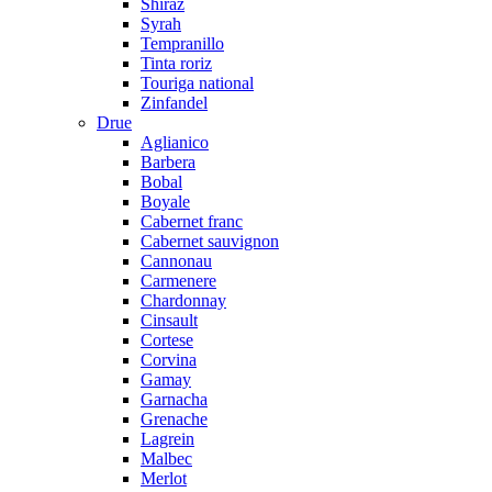
Shiraz
Syrah
Tempranillo
Tinta roriz
Touriga national
Zinfandel
Drue
Aglianico
Barbera
Bobal
Boyale
Cabernet franc
Cabernet sauvignon
Cannonau
Carmenere
Chardonnay
Cinsault
Cortese
Corvina
Gamay
Garnacha
Grenache
Lagrein
Malbec
Merlot