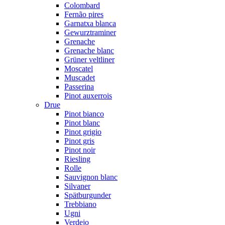
Colombard
Fernão pires
Garnatxa blanca
Gewurztraminer
Grenache
Grenache blanc
Grüner veltliner
Moscatel
Muscadet
Passerina
Pinot auxerrois
Drue
Pinot bianco
Pinot blanc
Pinot grigio
Pinot gris
Pinot noir
Riesling
Rolle
Sauvignon blanc
Silvaner
Spätburgunder
Trebbiano
Ugni
Verdejo