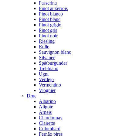
Passerina
Pinot auxerrois
Pinot bianco
Pinot blanc
Pinot grigio
Pinot gris
Pinot noir
Riesling
Rolle
Sauvignon blanc
Silvaner
Spätburgunder
Trebbiano
Ugni
Verdejo
Vermentino
Viognier
Drue
Albarino
Aligoté
Arneis
Chardonnay
Clairette
Colombard
Fernão pires