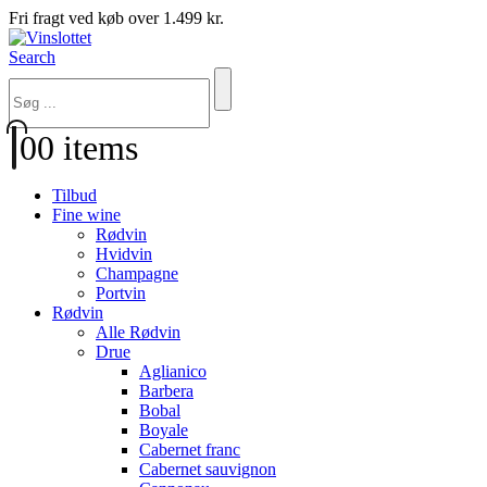
Fri fragt ved køb over 1.499 kr.
Search
0
0 items
Tilbud
Fine wine
Rødvin
Hvidvin
Champagne
Portvin
Rødvin
Alle Rødvin
Drue
Aglianico
Barbera
Bobal
Boyale
Cabernet franc
Cabernet sauvignon