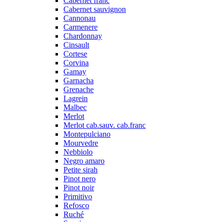
Cabernet franc
Cabernet sauvignon
Cannonau
Carmenere
Chardonnay
Cinsault
Cortese
Corvina
Gamay
Garnacha
Grenache
Lagrein
Malbec
Merlot
Merlot cab.sauv. cab.franc
Montepulciano
Mourvedre
Nebbiolo
Negro amaro
Petite sirah
Pinot nero
Pinot noir
Primitivo
Refosco
Ruché