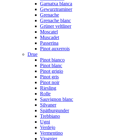
Garnatxa blanca
Gewurztraminer
Grenache
Grenache blanc
Grüner veltliner
Moscatel
Muscadet
Passerina
Pinot auxerrois
Drue
Pinot bianco
Pinot blanc
Pinot grigio
Pinot gris
Pinot noir
Riesling
Rolle
Sauvignon blanc
Silvaner
Spätburgunder
Trebbiano
Ugni
Verdejo
Vermentino
Viognier