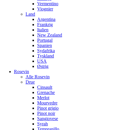
Vermentino
Viognier
Land
Argentina
Frankrig
Italien
New Zealand
Portugal
Spanien
Sydafrika
Tyskland
USA
Østrig
Rosevin
Alle Rosevin
Drue
Cinsault
Grenache
Merlot
Mourvedre
Pinot grigio
Pinot noir
Sangiovese
Syrah
Tempranillo