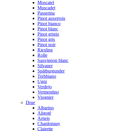
Moscatel
Muscadet
Passerina
Pinot auxerrois
Pinot bianco
Pinot blanc
Pinot grigio
Pinot gris
Pinot noir
Riesling
Rolle
Sauvignon blanc
Silvaner
Spätburgunder
Trebbiano
Ugni
Verdejo
Vermentino
Viognier
Drue
Albarino
Aligoté
Arneis
Chardonnay
Clairette