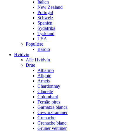
Italien
New Zealand
Portugal
Schweiz
Spanien
Sydafrika
Tyskland
USA
Populære
Barolo
Hvidvin
Alle Hvidvin
Drue
Albarino
Aligoté
Arneis
Chardonnay
Clairette
Colombard
Fernão pires
Garnatxa blanca
Gewurztraminer
Grenache
Grenache blanc
Grüner veltliner