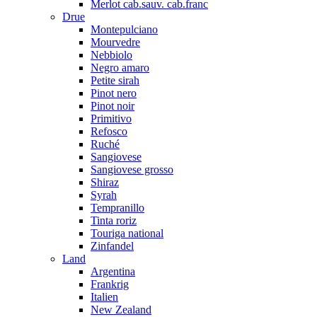
Merlot cab.sauv. cab.franc
Drue
Montepulciano
Mourvedre
Nebbiolo
Negro amaro
Petite sirah
Pinot nero
Pinot noir
Primitivo
Refosco
Ruché
Sangiovese
Sangiovese grosso
Shiraz
Syrah
Tempranillo
Tinta roriz
Touriga national
Zinfandel
Land
Argentina
Frankrig
Italien
New Zealand