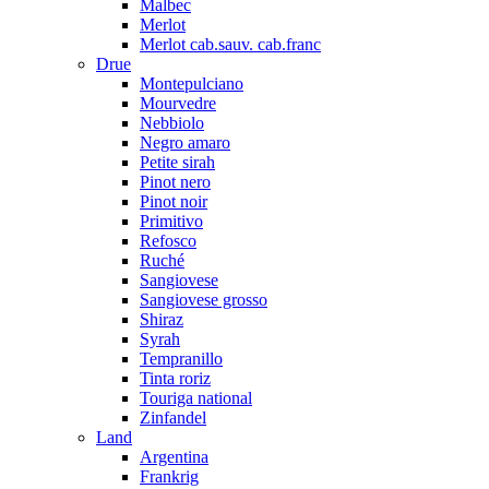
Malbec
Merlot
Merlot cab.sauv. cab.franc
Drue
Montepulciano
Mourvedre
Nebbiolo
Negro amaro
Petite sirah
Pinot nero
Pinot noir
Primitivo
Refosco
Ruché
Sangiovese
Sangiovese grosso
Shiraz
Syrah
Tempranillo
Tinta roriz
Touriga national
Zinfandel
Land
Argentina
Frankrig