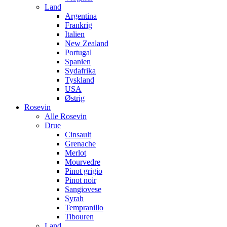
Land
Argentina
Frankrig
Italien
New Zealand
Portugal
Spanien
Sydafrika
Tyskland
USA
Østrig
Rosevin
Alle Rosevin
Drue
Cinsault
Grenache
Merlot
Mourvedre
Pinot grigio
Pinot noir
Sangiovese
Syrah
Tempranillo
Tibouren
Land