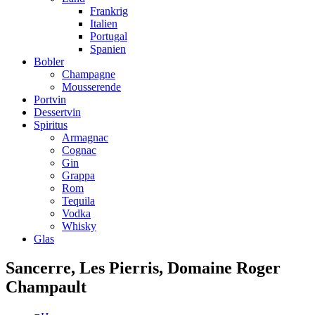
Frankrig
Italien
Portugal
Spanien
Bobler
Champagne
Mousserende
Portvin
Dessertvin
Spiritus
Armagnac
Cognac
Gin
Grappa
Rom
Tequila
Vodka
Whisky
Glas
Sancerre, Les Pierris, Domaine Roger
Champault