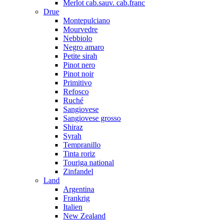
Merlot cab.sauv. cab.franc
Drue
Montepulciano
Mourvedre
Nebbiolo
Negro amaro
Petite sirah
Pinot nero
Pinot noir
Primitivo
Refosco
Ruché
Sangiovese
Sangiovese grosso
Shiraz
Syrah
Tempranillo
Tinta roriz
Touriga national
Zinfandel
Land
Argentina
Frankrig
Italien
New Zealand