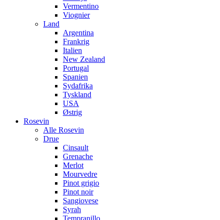
Vermentino
Viognier
Land
Argentina
Frankrig
Italien
New Zealand
Portugal
Spanien
Sydafrika
Tyskland
USA
Østrig
Rosevin
Alle Rosevin
Drue
Cinsault
Grenache
Merlot
Mourvedre
Pinot grigio
Pinot noir
Sangiovese
Syrah
Tempranillo