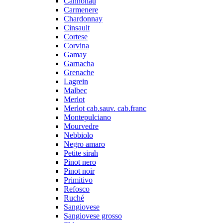
Cannonau
Carmenere
Chardonnay
Cinsault
Cortese
Corvina
Gamay
Garnacha
Grenache
Lagrein
Malbec
Merlot
Merlot cab.sauv. cab.franc
Montepulciano
Mourvedre
Nebbiolo
Negro amaro
Petite sirah
Pinot nero
Pinot noir
Primitivo
Refosco
Ruché
Sangiovese
Sangiovese grosso