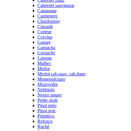
Cabernet franc
Cabernet sauvignon
Cannonau
Carmenere
Chardonnay
Cinsault
Cortese
Corvina
Gamay
Garnacha
Grenache
Lagrein
Malbec
Merlot
Merlot cab.sauv. cab.franc
Montepulciano
Mourvedre
Nebbiolo
Negro amaro
Petite sirah
Pinot nero
Pinot noir
Primitivo
Refosco
Ruché