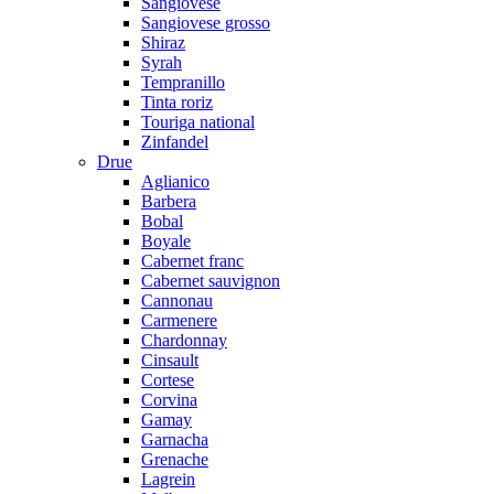
Sangiovese
Sangiovese grosso
Shiraz
Syrah
Tempranillo
Tinta roriz
Touriga national
Zinfandel
Drue
Aglianico
Barbera
Bobal
Boyale
Cabernet franc
Cabernet sauvignon
Cannonau
Carmenere
Chardonnay
Cinsault
Cortese
Corvina
Gamay
Garnacha
Grenache
Lagrein