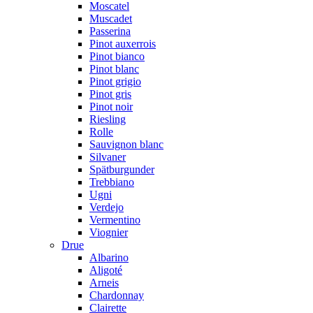
Moscatel
Muscadet
Passerina
Pinot auxerrois
Pinot bianco
Pinot blanc
Pinot grigio
Pinot gris
Pinot noir
Riesling
Rolle
Sauvignon blanc
Silvaner
Spätburgunder
Trebbiano
Ugni
Verdejo
Vermentino
Viognier
Drue
Albarino
Aligoté
Arneis
Chardonnay
Clairette