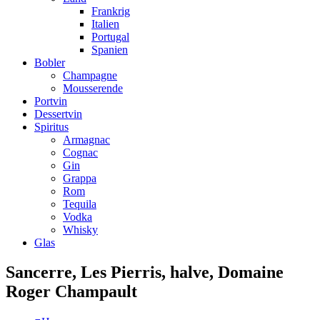
Frankrig
Italien
Portugal
Spanien
Bobler
Champagne
Mousserende
Portvin
Dessertvin
Spiritus
Armagnac
Cognac
Gin
Grappa
Rom
Tequila
Vodka
Whisky
Glas
Sancerre, Les Pierris, halve, Domaine
Roger Champault