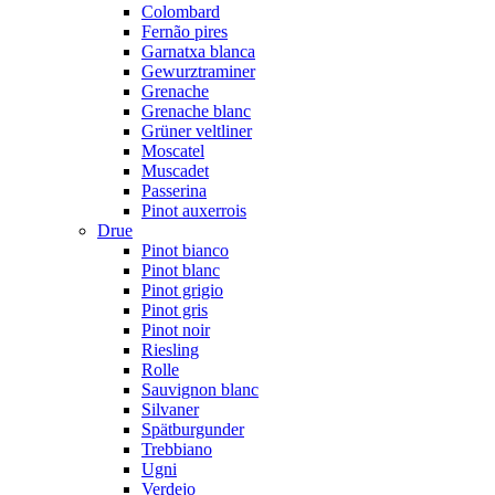
Colombard
Fernão pires
Garnatxa blanca
Gewurztraminer
Grenache
Grenache blanc
Grüner veltliner
Moscatel
Muscadet
Passerina
Pinot auxerrois
Drue
Pinot bianco
Pinot blanc
Pinot grigio
Pinot gris
Pinot noir
Riesling
Rolle
Sauvignon blanc
Silvaner
Spätburgunder
Trebbiano
Ugni
Verdejo