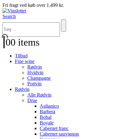
Fri fragt ved køb over 1.499 kr.
Search
0
0 items
Tilbud
Fine wine
Rødvin
Hvidvin
Champagne
Portvin
Rødvin
Alle Rødvin
Drue
Aglianico
Barbera
Bobal
Boyale
Cabernet franc
Cabernet sauvignon