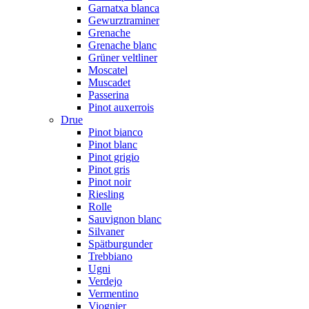
Garnatxa blanca
Gewurztraminer
Grenache
Grenache blanc
Grüner veltliner
Moscatel
Muscadet
Passerina
Pinot auxerrois
Drue
Pinot bianco
Pinot blanc
Pinot grigio
Pinot gris
Pinot noir
Riesling
Rolle
Sauvignon blanc
Silvaner
Spätburgunder
Trebbiano
Ugni
Verdejo
Vermentino
Viognier