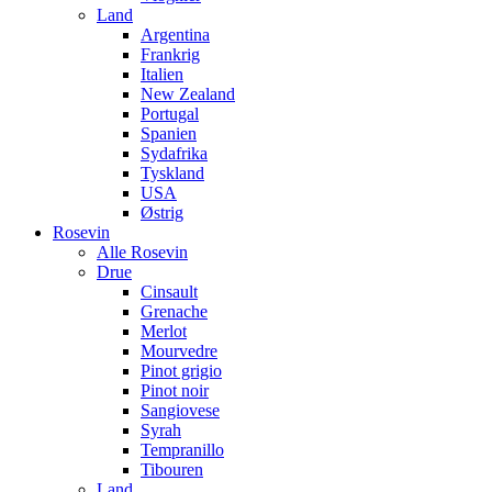
Land
Argentina
Frankrig
Italien
New Zealand
Portugal
Spanien
Sydafrika
Tyskland
USA
Østrig
Rosevin
Alle Rosevin
Drue
Cinsault
Grenache
Merlot
Mourvedre
Pinot grigio
Pinot noir
Sangiovese
Syrah
Tempranillo
Tibouren
Land