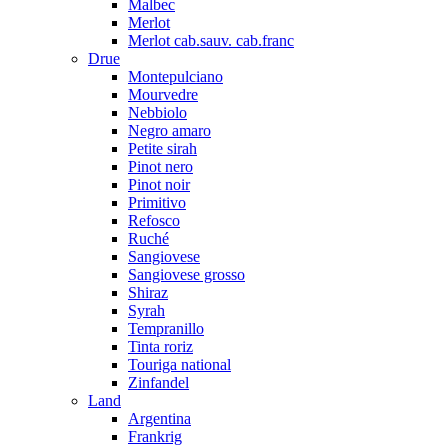
Malbec
Merlot
Merlot cab.sauv. cab.franc
Drue
Montepulciano
Mourvedre
Nebbiolo
Negro amaro
Petite sirah
Pinot nero
Pinot noir
Primitivo
Refosco
Ruché
Sangiovese
Sangiovese grosso
Shiraz
Syrah
Tempranillo
Tinta roriz
Touriga national
Zinfandel
Land
Argentina
Frankrig