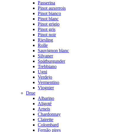
Passerina
Pinot auxerrois
Pinot bianco
Pinot blanc
Pinot grigio
Pinot gris
Pinot noir
Riesling
Rolle
Sauvignon blanc
Silvaner
Spätburgunder
Trebbiano
Ugni
Verdejo
Vermentino
Viognier
Drue
Albarino
Aligoté
Arneis
Chardonnay
Clairette
Colombard
Fernão pires