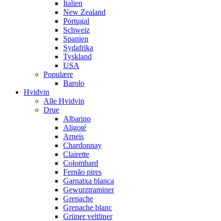
Italien
New Zealand
Portugal
Schweiz
Spanien
Sydafrika
Tyskland
USA
Populære
Barolo
Hvidvin
Alle Hvidvin
Drue
Albarino
Aligoté
Arneis
Chardonnay
Clairette
Colombard
Fernão pires
Garnatxa blanca
Gewurztraminer
Grenache
Grenache blanc
Grüner veltliner