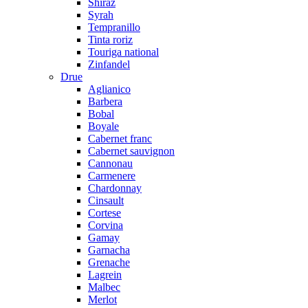
Shiraz
Syrah
Tempranillo
Tinta roriz
Touriga national
Zinfandel
Drue
Aglianico
Barbera
Bobal
Boyale
Cabernet franc
Cabernet sauvignon
Cannonau
Carmenere
Chardonnay
Cinsault
Cortese
Corvina
Gamay
Garnacha
Grenache
Lagrein
Malbec
Merlot