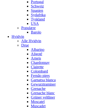
Portugal
Schweiz
Spanien
Sydafrika
Tyskland
USA
Populære
Barolo
Hvidvin
Alle Hvidvin
Drue
Albarino
Aligoté
Arneis
Chardonnay
Clairette
Colombard
Fernão pires
Garnatxa blanca
Gewurztraminer
Grenache
Grenache blanc
Grüner veltliner
Moscatel
Muscadet