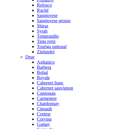
Refosco
Ruché
Sangiovese
Sangiovese grosso
Shiraz
Syrah
Tempranillo
Tinta roriz
Touriga national
Zinfandel
Drue
Aglianico
Barbera
Bobal
Boyale
Cabernet franc
Cabernet sauvignon
Cannonau
Carmenere
Chardonnay
Cinsault
Cortese
Corvina
Gamay