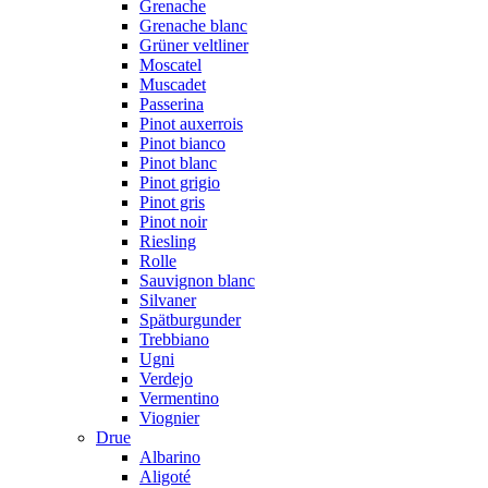
Grenache
Grenache blanc
Grüner veltliner
Moscatel
Muscadet
Passerina
Pinot auxerrois
Pinot bianco
Pinot blanc
Pinot grigio
Pinot gris
Pinot noir
Riesling
Rolle
Sauvignon blanc
Silvaner
Spätburgunder
Trebbiano
Ugni
Verdejo
Vermentino
Viognier
Drue
Albarino
Aligoté