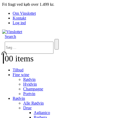
Fri fragt ved køb over 1.499 kr.
Om Vinslottet
Kontakt
Log ind
Search
0
0 items
Tilbud
Fine wine
Rødvin
Hvidvin
Champagne
Portvin
Rødvin
Alle Rødvin
Drue
Aglianico
Barbera