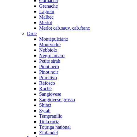
Garnacha
Grenache
Lagrein
Malbec
Merlot
Merlot cab.sauv. cab.franc
Drue
Montepulciano
Mourvedre
Nebbiolo
Negro amaro
Petite sirah
Pinot nero
Pinot noir
Primitivo
Refosco
Ruché
Sangiovese
Sangiovese grosso
Shiraz
Syrah
Tempranillo
Tinta roriz
Touriga national
Zinfandel