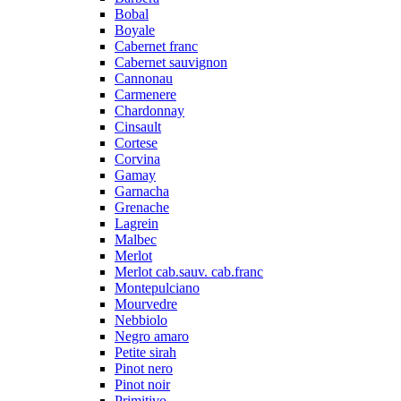
Bobal
Boyale
Cabernet franc
Cabernet sauvignon
Cannonau
Carmenere
Chardonnay
Cinsault
Cortese
Corvina
Gamay
Garnacha
Grenache
Lagrein
Malbec
Merlot
Merlot cab.sauv. cab.franc
Montepulciano
Mourvedre
Nebbiolo
Negro amaro
Petite sirah
Pinot nero
Pinot noir
Primitivo