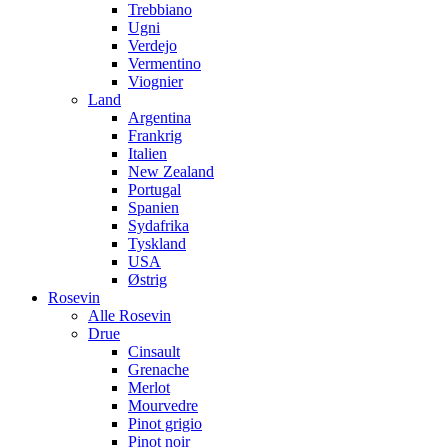
Trebbiano
Ugni
Verdejo
Vermentino
Viognier
Land
Argentina
Frankrig
Italien
New Zealand
Portugal
Spanien
Sydafrika
Tyskland
USA
Østrig
Rosevin
Alle Rosevin
Drue
Cinsault
Grenache
Merlot
Mourvedre
Pinot grigio
Pinot noir