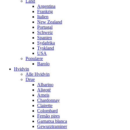
Land
Argentina
Frankrig
Italien
New Zealand
Portugal
Schweiz
Spanien
Sydafrika
Tyskland
USA
Populære
Barolo
Hvidvin
Alle Hvidvin
Drue
Albarino
Aligoté
Arneis
Chardonnay
Clairette
Colombard
Fernão pires
Garnatxa blanca
Gewurztraminer