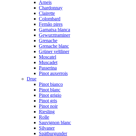
Arneis
Chardonnay
Clairette
Colombard
Fernão pires
Garnatxa blanca
Gewurztraminer
Grenache
Grenache blanc
Grüner veltliner
Moscatel
Muscadet
Passerina
Pinot auxerrois
Drue
Pinot bianco
Pinot blanc
Pinot grigio
Pinot gris
Pinot noir
Riesling
Rolle
Sauvignon blanc
Silvaner
Spätburgunder