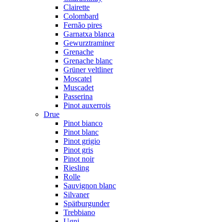
Clairette
Colombard
Fernão pires
Garnatxa blanca
Gewurztraminer
Grenache
Grenache blanc
Grüner veltliner
Moscatel
Muscadet
Passerina
Pinot auxerrois
Drue
Pinot bianco
Pinot blanc
Pinot grigio
Pinot gris
Pinot noir
Riesling
Rolle
Sauvignon blanc
Silvaner
Spätburgunder
Trebbiano
Ugni