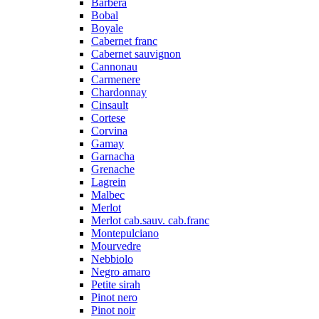
Barbera
Bobal
Boyale
Cabernet franc
Cabernet sauvignon
Cannonau
Carmenere
Chardonnay
Cinsault
Cortese
Corvina
Gamay
Garnacha
Grenache
Lagrein
Malbec
Merlot
Merlot cab.sauv. cab.franc
Montepulciano
Mourvedre
Nebbiolo
Negro amaro
Petite sirah
Pinot nero
Pinot noir