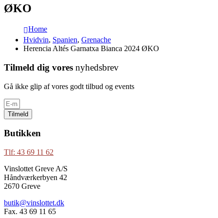
ØKO
Home
Hvidvin
,
Spanien
,
Grenache
Herencia Altés Garnatxa Bianca 2024 ØKO
Tilmeld dig vores
nyhedsbrev
Gå ikke glip af vores godt tilbud og events
Tilmeld
Butikken
Tlf: 43 69 11 62
Vinslottet Greve A/S
Håndværkerbyen 42
2670 Greve
butik@vinslottet.dk
Fax. 43 69 11 65