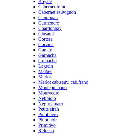
Boyale
Cabernet franc
Cabernet sauvignon
Cannonau
Carmenere
Chardonnay
Cinsault
Cortese
Corvina
Gamay
Garnacha
Grenache
Lagrein
Malbec
Merlot
Merlot cab.sauv. cab.franc
Montepulciano
Mourvedre
Nebbiolo
Negro amaro
Petite sirah
Pinot nero
Pinot noir
Primitivo
Refosco