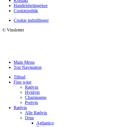
Kontakt
Handelsbetingelser
Cookiepolitik
Cookie indstillinger
© Vinslottet
Main Menu
Top Navigation
Tilbud
Fine wine
Rødvin
Hvidvin
Champagne
Portvin
Rødvin
Alle Rødvin
Drue
Aglianico