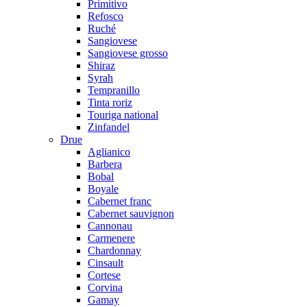
Primitivo
Refosco
Ruché
Sangiovese
Sangiovese grosso
Shiraz
Syrah
Tempranillo
Tinta roriz
Touriga national
Zinfandel
Drue
Aglianico
Barbera
Bobal
Boyale
Cabernet franc
Cabernet sauvignon
Cannonau
Carmenere
Chardonnay
Cinsault
Cortese
Corvina
Gamay