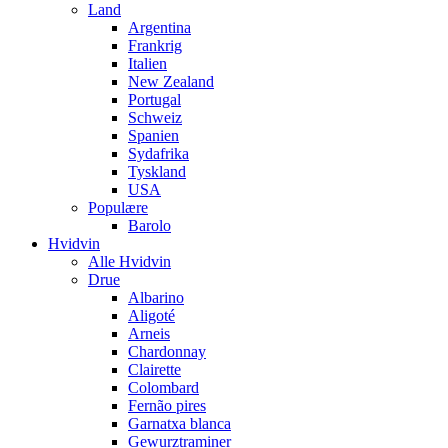
Land
Argentina
Frankrig
Italien
New Zealand
Portugal
Schweiz
Spanien
Sydafrika
Tyskland
USA
Populære
Barolo
Hvidvin
Alle Hvidvin
Drue
Albarino
Aligoté
Arneis
Chardonnay
Clairette
Colombard
Fernão pires
Garnatxa blanca
Gewurztraminer