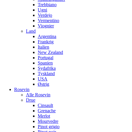
Trebbiano
Ugni
Verdejo
Vermentino
Viognier
Land
Argentina
Frankrig
Italien
New Zealand
Portugal
Spanien
Sydafrika
Tyskland
USA
Østrig
Rosevin
Alle Rosevin
Drue
Cinsault
Grenache
Merlot
Mourvedre
Pinot grigio
Pinot noir