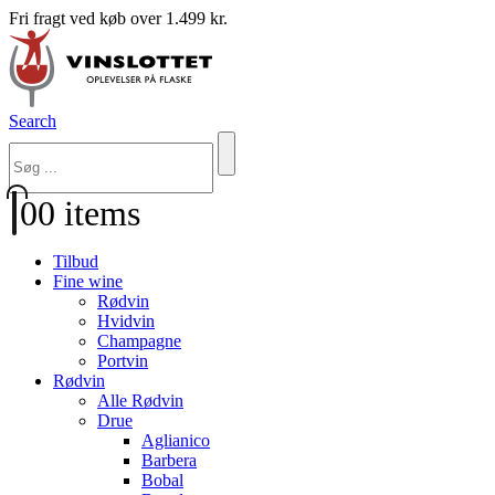
Fri fragt ved køb over 1.499 kr.
Search
0
0 items
Tilbud
Fine wine
Rødvin
Hvidvin
Champagne
Portvin
Rødvin
Alle Rødvin
Drue
Aglianico
Barbera
Bobal