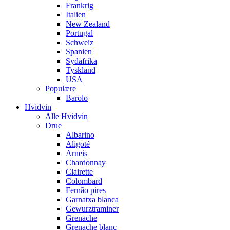
Frankrig
Italien
New Zealand
Portugal
Schweiz
Spanien
Sydafrika
Tyskland
USA
Populære
Barolo
Hvidvin
Alle Hvidvin
Drue
Albarino
Aligoté
Arneis
Chardonnay
Clairette
Colombard
Fernão pires
Garnatxa blanca
Gewurztraminer
Grenache
Grenache blanc