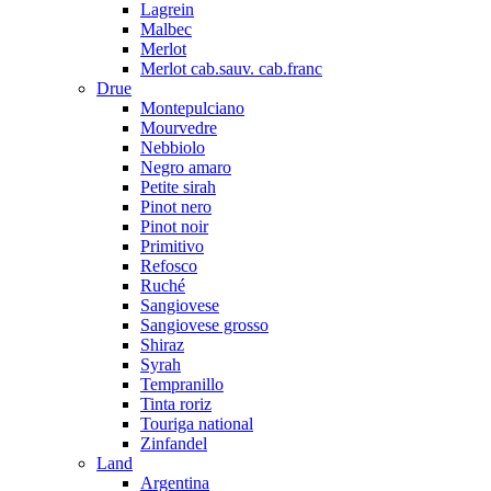
Lagrein
Malbec
Merlot
Merlot cab.sauv. cab.franc
Drue
Montepulciano
Mourvedre
Nebbiolo
Negro amaro
Petite sirah
Pinot nero
Pinot noir
Primitivo
Refosco
Ruché
Sangiovese
Sangiovese grosso
Shiraz
Syrah
Tempranillo
Tinta roriz
Touriga national
Zinfandel
Land
Argentina