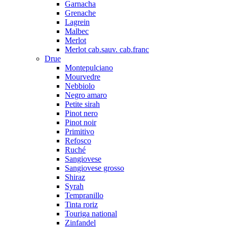
Garnacha
Grenache
Lagrein
Malbec
Merlot
Merlot cab.sauv. cab.franc
Drue
Montepulciano
Mourvedre
Nebbiolo
Negro amaro
Petite sirah
Pinot nero
Pinot noir
Primitivo
Refosco
Ruché
Sangiovese
Sangiovese grosso
Shiraz
Syrah
Tempranillo
Tinta roriz
Touriga national
Zinfandel