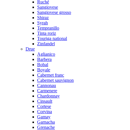
Ruché
Sangiovese
Sangiovese grosso
Shiraz
Syrah
Tempranillo
Tinta roriz
Touriga national
Zinfandel
Drue
Aglianico
Barbera
Bobal
Boyale
Cabernet franc
Cabernet sauvignon
Cannonau
Carmenere
Chardonnay
Cinsault
Cortese
Corvina
Gamay
Garnacha
Grenache