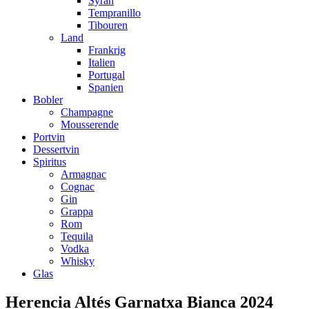
Syrah
Tempranillo
Tibouren
Land
Frankrig
Italien
Portugal
Spanien
Bobler
Champagne
Mousserende
Portvin
Dessertvin
Spiritus
Armagnac
Cognac
Gin
Grappa
Rom
Tequila
Vodka
Whisky
Glas
Herencia Altés Garnatxa Bianca 2024