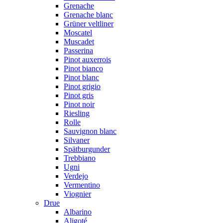
Grenache
Grenache blanc
Grüner veltliner
Moscatel
Muscadet
Passerina
Pinot auxerrois
Pinot bianco
Pinot blanc
Pinot grigio
Pinot gris
Pinot noir
Riesling
Rolle
Sauvignon blanc
Silvaner
Spätburgunder
Trebbiano
Ugni
Verdejo
Vermentino
Viognier
Drue
Albarino
Aligoté