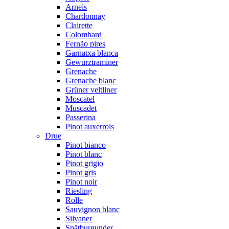
Arneis
Chardonnay
Clairette
Colombard
Fernão pires
Garnatxa blanca
Gewurztraminer
Grenache
Grenache blanc
Grüner veltliner
Moscatel
Muscadet
Passerina
Pinot auxerrois
Drue
Pinot bianco
Pinot blanc
Pinot grigio
Pinot gris
Pinot noir
Riesling
Rolle
Sauvignon blanc
Silvaner
Spätburgunder