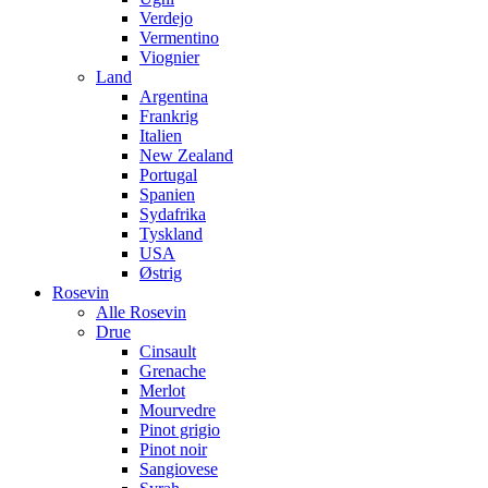
Verdejo
Vermentino
Viognier
Land
Argentina
Frankrig
Italien
New Zealand
Portugal
Spanien
Sydafrika
Tyskland
USA
Østrig
Rosevin
Alle Rosevin
Drue
Cinsault
Grenache
Merlot
Mourvedre
Pinot grigio
Pinot noir
Sangiovese