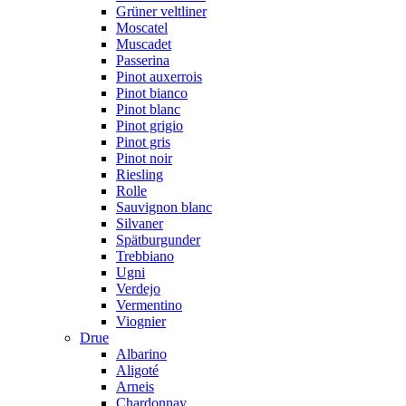
Grüner veltliner
Moscatel
Muscadet
Passerina
Pinot auxerrois
Pinot bianco
Pinot blanc
Pinot grigio
Pinot gris
Pinot noir
Riesling
Rolle
Sauvignon blanc
Silvaner
Spätburgunder
Trebbiano
Ugni
Verdejo
Vermentino
Viognier
Drue
Albarino
Aligoté
Arneis
Chardonnay