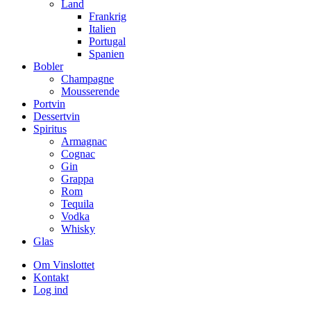
Land
Frankrig
Italien
Portugal
Spanien
Bobler
Champagne
Mousserende
Portvin
Dessertvin
Spiritus
Armagnac
Cognac
Gin
Grappa
Rom
Tequila
Vodka
Whisky
Glas
Om Vinslottet
Kontakt
Log ind