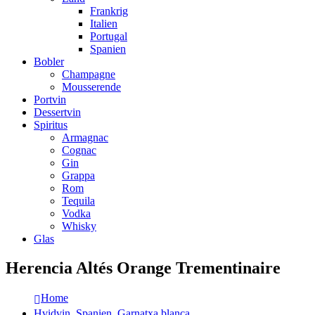
Frankrig
Italien
Portugal
Spanien
Bobler
Champagne
Mousserende
Portvin
Dessertvin
Spiritus
Armagnac
Cognac
Gin
Grappa
Rom
Tequila
Vodka
Whisky
Glas
Herencia Altés Orange Trementinaire
Home
Hvidvin
,
Spanien
,
Garnatxa blanca