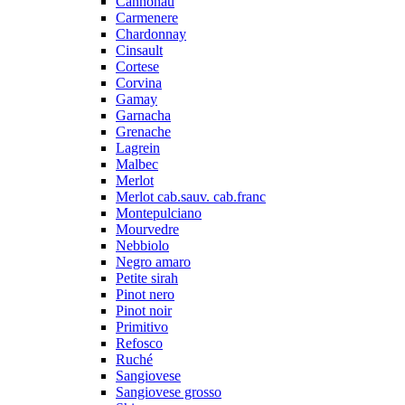
Cannonau
Carmenere
Chardonnay
Cinsault
Cortese
Corvina
Gamay
Garnacha
Grenache
Lagrein
Malbec
Merlot
Merlot cab.sauv. cab.franc
Montepulciano
Mourvedre
Nebbiolo
Negro amaro
Petite sirah
Pinot nero
Pinot noir
Primitivo
Refosco
Ruché
Sangiovese
Sangiovese grosso