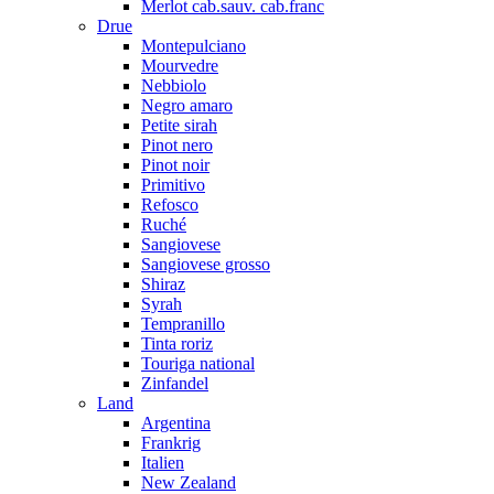
Merlot cab.sauv. cab.franc
Drue
Montepulciano
Mourvedre
Nebbiolo
Negro amaro
Petite sirah
Pinot nero
Pinot noir
Primitivo
Refosco
Ruché
Sangiovese
Sangiovese grosso
Shiraz
Syrah
Tempranillo
Tinta roriz
Touriga national
Zinfandel
Land
Argentina
Frankrig
Italien
New Zealand