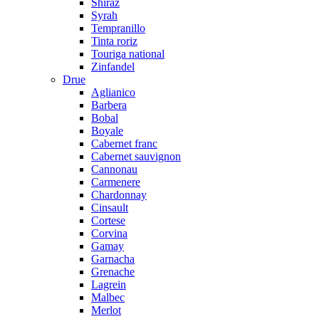
Shiraz
Syrah
Tempranillo
Tinta roriz
Touriga national
Zinfandel
Drue
Aglianico
Barbera
Bobal
Boyale
Cabernet franc
Cabernet sauvignon
Cannonau
Carmenere
Chardonnay
Cinsault
Cortese
Corvina
Gamay
Garnacha
Grenache
Lagrein
Malbec
Merlot