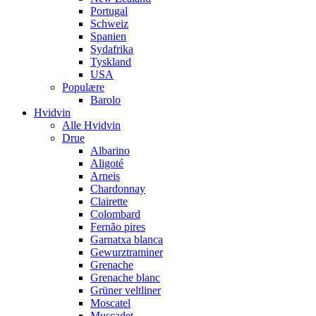
Portugal
Schweiz
Spanien
Sydafrika
Tyskland
USA
Populære
Barolo
Hvidvin
Alle Hvidvin
Drue
Albarino
Aligoté
Arneis
Chardonnay
Clairette
Colombard
Fernão pires
Garnatxa blanca
Gewurztraminer
Grenache
Grenache blanc
Grüner veltliner
Moscatel
Muscadet