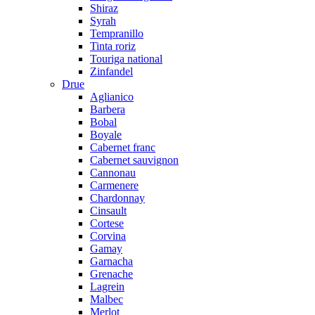
Shiraz
Syrah
Tempranillo
Tinta roriz
Touriga national
Zinfandel
Drue
Aglianico
Barbera
Bobal
Boyale
Cabernet franc
Cabernet sauvignon
Cannonau
Carmenere
Chardonnay
Cinsault
Cortese
Corvina
Gamay
Garnacha
Grenache
Lagrein
Malbec
Merlot