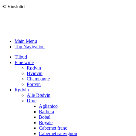
© Vinslottet
Main Menu
Top Navigation
Tilbud
Fine wine
Rødvin
Hvidvin
Champagne
Portvin
Rødvin
Alle Rødvin
Drue
Aglianico
Barbera
Bobal
Boyale
Cabernet franc
Cabernet sauvignon