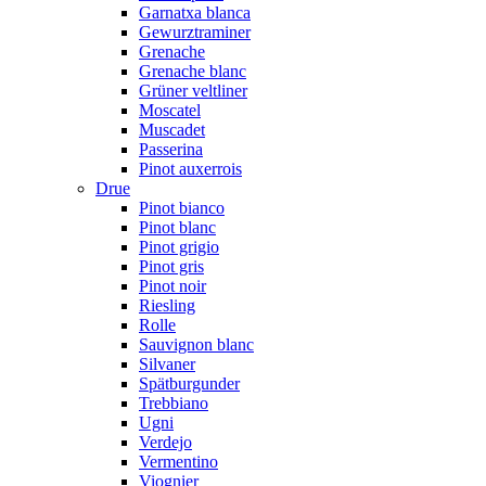
Garnatxa blanca
Gewurztraminer
Grenache
Grenache blanc
Grüner veltliner
Moscatel
Muscadet
Passerina
Pinot auxerrois
Drue
Pinot bianco
Pinot blanc
Pinot grigio
Pinot gris
Pinot noir
Riesling
Rolle
Sauvignon blanc
Silvaner
Spätburgunder
Trebbiano
Ugni
Verdejo
Vermentino
Viognier