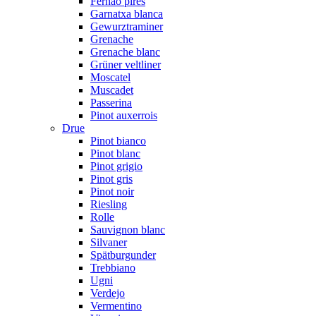
Fernão pires
Garnatxa blanca
Gewurztraminer
Grenache
Grenache blanc
Grüner veltliner
Moscatel
Muscadet
Passerina
Pinot auxerrois
Drue
Pinot bianco
Pinot blanc
Pinot grigio
Pinot gris
Pinot noir
Riesling
Rolle
Sauvignon blanc
Silvaner
Spätburgunder
Trebbiano
Ugni
Verdejo
Vermentino