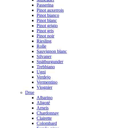
Passerina
Pinot auxerrois
Pinot bianco
Pinot blanc
Pinot grigio
Pinot gris
Pinot noir
Riesling
Rolle
Sauvignon blanc
Silvaner
Spätburgunder
Trebbiano
Ugni
Verdejo
Vermentino
Viognier
Drue
Albarino
Aligoté
Arneis
Chardonnay
Clairette
Colombard