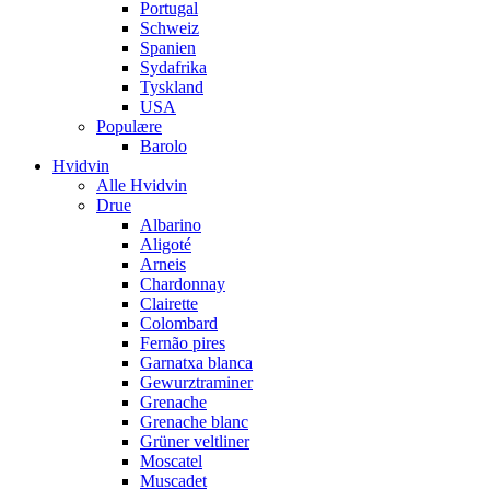
Portugal
Schweiz
Spanien
Sydafrika
Tyskland
USA
Populære
Barolo
Hvidvin
Alle Hvidvin
Drue
Albarino
Aligoté
Arneis
Chardonnay
Clairette
Colombard
Fernão pires
Garnatxa blanca
Gewurztraminer
Grenache
Grenache blanc
Grüner veltliner
Moscatel
Muscadet