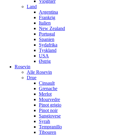
Viognier
Land
Argentina
Frankrig
Italien
New Zealand
Portugal
Spanien
Sydafrika
Tyskland
USA
Østrig
Rosevin
Alle Rosevin
Drue
Cinsault
Grenache
Merlot
Mourvedre
Pinot grigio
Pinot noir
Sangiovese
Syrah
Tempranillo
Tibouren