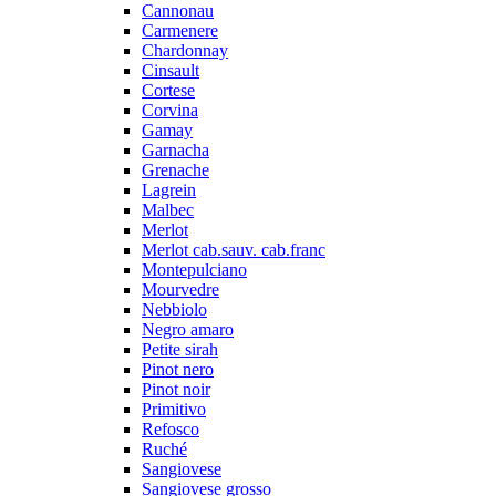
Cannonau
Carmenere
Chardonnay
Cinsault
Cortese
Corvina
Gamay
Garnacha
Grenache
Lagrein
Malbec
Merlot
Merlot cab.sauv. cab.franc
Montepulciano
Mourvedre
Nebbiolo
Negro amaro
Petite sirah
Pinot nero
Pinot noir
Primitivo
Refosco
Ruché
Sangiovese
Sangiovese grosso