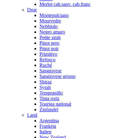
Merlot cab.sauv. cab.franc
Drue
Montepulciano
Mourvedre
Nebbiolo
Negro amaro
Petite sirah
Pinot nero
Pinot noir
Primitivo
Refosco
Ruché
Sangiovese
Sangiovese grosso
Shiraz
Syrah
Tempranillo
Tinta roriz
Touriga national
Zinfandel
Land
Argentina
Frankrig
Italien
New Zealand