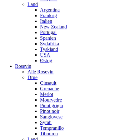
Land
Argentina
Frankrig
Italien
New Zealand
Portugal
Spanien
Sydafrika
Tyskland
USA
Østrig
Rosevin
Alle Rosevin
Drue
Cinsault
Grenache
Merlot
Mourvedre
Pinot grigio
Pinot noir
Sangiovese
Syrah
Tempranillo
Tibouren
Land