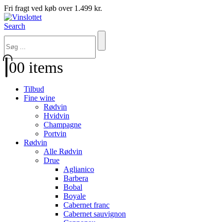
Fri fragt ved køb over 1.499 kr.
Search
0
0 items
Tilbud
Fine wine
Rødvin
Hvidvin
Champagne
Portvin
Rødvin
Alle Rødvin
Drue
Aglianico
Barbera
Bobal
Boyale
Cabernet franc
Cabernet sauvignon