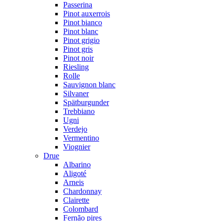
Passerina
Pinot auxerrois
Pinot bianco
Pinot blanc
Pinot grigio
Pinot gris
Pinot noir
Riesling
Rolle
Sauvignon blanc
Silvaner
Spätburgunder
Trebbiano
Ugni
Verdejo
Vermentino
Viognier
Drue
Albarino
Aligoté
Arneis
Chardonnay
Clairette
Colombard
Fernão pires